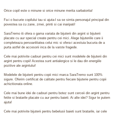
Orice copil este o minune si orice minune merita sarbatorita!
Fa-i o bucurie copilului tau si ajuta-l sa se simta personajul principal din
povestea sa cu zane, zmei, printi si cai inaripati!
SaraTremo iti ofera o gama variata de bijuterii din argint si bijuterii
placate cu aur special create pentru cei mici. Alege bijuteriile care ii
completeaza persoanlitatea celui mic si ofera-i acestuia bucuria de a
purta astfel de accesorii inca de la varste fragede.
Cele mai potrivite cadouri pentru cei mici sunt modelele de bijuterii din
argint pentru copii! Acestea sunt antialergice si le dau din energiile
pozitive ale argintului!
Modelele de bijuterii pentru copii mici marca SaraTremo sunt 100%
sigure. Oferim certificat de calitate pentru fiecare bijuterie pentru copii
achizitionata online.
Cele mai bune idei de cadouri pentru botez sunt cerceii din argint pentru
fetite si bratarile placate cu aur pentru baieti. Ai alte idei? Sigur te putem
ajuta!
Cele mai potrivite bijuterii pentru bebelusii baieti sunt bratarile, iar cele