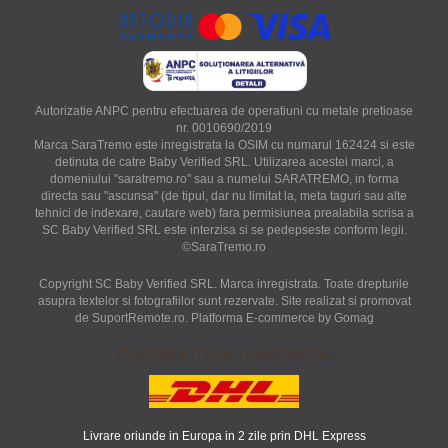
Autorizatie ANPC pentru efectuarea de operatiuni cu metale pretioase
nr. 0010690/2019
Marca SaraTremo este inregistrata la OSIM cu numarul 162424 si este
detinuta de catre Baby Verified SRL. Utilizarea acestei marci, a
domeniului "saratremo.ro" sau a numelui SARATREMO, in forma
directa sau "ascunsa" (de tipul, dar nu limitat la, meta taguri sau alte
tehnici de indexare, cautare web) fara permisiunea prealabila scrisa a
SC Baby Verified SRL este interzisa si se pedepseste conform legii.
©SaraTremo.ro
Copyright SC Baby Verified SRL. Marca inregistrata. Toate drepturile
asupra textelor si fotografiilor sunt rezervate. Site realizat si promovat
de SuportRemote.ro.
Platforma E-commerce by Gomag
4749819f0d917dc5db71edd975e97bba
Livrare oriunde in Europa in 2 zile prin DHL Express