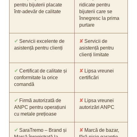
pentru bijuterii placate
ridicate pentru
într-adevăr de calitate
bijuterii care se
înnegresc la prima
purtare
✔
Servicii excelente de
✘
Servicii de
asistență pentru clienți
asistență pentru
clienți limitate
✔
Certificat de calitate și
✘
Lipsa vreunei
conformitate la orice
certificări
comandă
✔
Firmă autorizată de
✘
Lipsa vreunei
ANPC pentru operațiuni
autorizări ANPC
cu metale prețioase
✔
SaraTremo – Brand și
✘
Marcă de bazar,
Marcă înregistrată la
fără nicio garanție