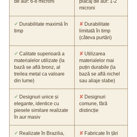
de aur: 6-8 microni
placaj de aur: 1-2
microni
✔
Durabilitate maximă în
✘
Durabilitate
timp
limitată în timp
(câteva purtări)
✔
Calitate superioară a
✘
Utilizarea
materialelor utilizate (la
materialelor mai
bază se află bronz, al
puțin durabile (la
treilea metal ca valoare
bază se află nichel
din lume)
sau aliaje slabe)
✔
Designuri unice și
✘
Designuri
elegante, identice cu
comune, fără
piesele similare realizate
distincție
în aur masiv
✔
Realizate în Brazilia,
✘
Fabricate în țări