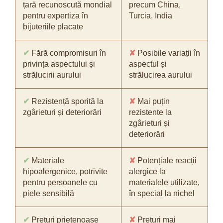
țară recunoscută mondial
precum China,
pentru expertiza în
Turcia, India
bijuteriile placate
✔
Fără compromisuri în
✘
Posibile variații în
privința aspectului și
aspectul și
strălucirii aurului
strălucirea aurului
✔
Rezistență sporită la
✘
Mai puțin
zgârieturi și deteriorări
rezistente la
zgârieturi și
deteriorări
✔
Materiale
✘
Potențiale reacții
hipoalergenice, potrivite
alergice la
pentru persoanele cu
materialele utilizate,
piele sensibilă
în special la nichel
✔
Prețuri prietenoase
✘
Prețuri mai