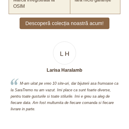
OSIM
Descoperă colecția noastră acum!
A D
Apetri Dorina
se ca
Cand am descoperit acest site, am facut o comanda de
600 si ceva de lei din prima, deoarece nu m-am putut abtine.
nu 
Aveti bijuterii prea frumoase! Multumesc pentru bijuteria pe care
Sar
re
mi-ati oferit-o cadou, inseamna foarte mult pt mine ca stiti sa va
pretuiti clientii fideli!