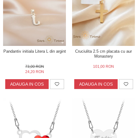
Inele
Lanturi
Bratari
Talismane
Verighete
Bijuterii din argint placate cu aur 24K
Pandantiv initiala Litera L din argint
Cruciulita 2.5 cm placata cu aur
Monastery
73,00 RON
101,00 RON
24,20 RON
ADAUGA IN COS
ADAUGA IN COS