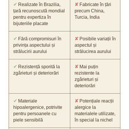
✔
Realizate în Brazilia,
✘
Fabricate în țări
țară recunoscută mondial
precum China,
pentru expertiza în
Turcia, India
bijuteriile placate
✔
Fără compromisuri în
✘
Posibile variații în
privința aspectului și
aspectul și
strălucirii aurului
strălucirea aurului
✔
Rezistență sporită la
✘
Mai puțin
zgârieturi și deteriorări
rezistente la
zgârieturi și
deteriorări
✔
Materiale
✘
Potențiale reacții
hipoalergenice, potrivite
alergice la
pentru persoanele cu
materialele utilizate,
piele sensibilă
în special la nichel