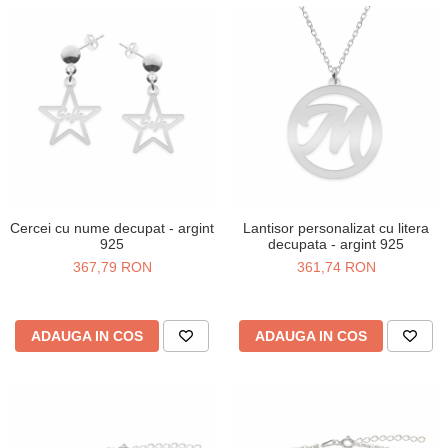
Verighete
Bijuterii pentru barbati
Inele
Lanturi
Bratari
Talismane
Verighete
Bijuterii din argint placate cu aur
24K
Cercei cu nume decupat - argint
Lantisor personalizat cu litera
925
decupata - argint 925
367,79 RON
361,74 RON
ADAUGA IN COS
ADAUGA IN COS