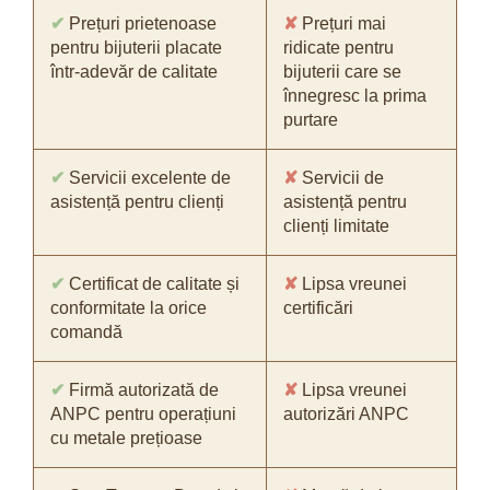
✔
Prețuri prietenoase
✘
Prețuri mai
pentru bijuterii placate
ridicate pentru
într-adevăr de calitate
bijuterii care se
înnegresc la prima
purtare
✔
Servicii excelente de
✘
Servicii de
asistență pentru clienți
asistență pentru
clienți limitate
✔
Certificat de calitate și
✘
Lipsa vreunei
conformitate la orice
certificări
comandă
✔
Firmă autorizată de
✘
Lipsa vreunei
ANPC pentru operațiuni
autorizări ANPC
cu metale prețioase