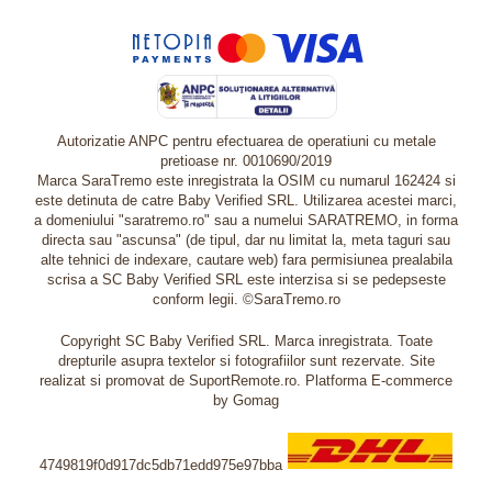
Autorizatie ANPC pentru efectuarea de operatiuni cu metale
pretioase nr. 0010690/2019
Marca SaraTremo este inregistrata la OSIM cu numarul 162424 si
este detinuta de catre Baby Verified SRL. Utilizarea acestei marci,
a domeniului "saratremo.ro" sau a numelui SARATREMO, in forma
directa sau "ascunsa" (de tipul, dar nu limitat la, meta taguri sau
alte tehnici de indexare, cautare web) fara permisiunea prealabila
scrisa a SC Baby Verified SRL este interzisa si se pedepseste
conform legii. ©SaraTremo.ro
Copyright SC Baby Verified SRL. Marca inregistrata. Toate
drepturile asupra textelor si fotografiilor sunt rezervate. Site
realizat si promovat de SuportRemote.ro.
Platforma E-commerce
by Gomag
4749819f0d917dc5db71edd975e97bba
Livrare oriunde in Europa in 2 zile prin DHL Express