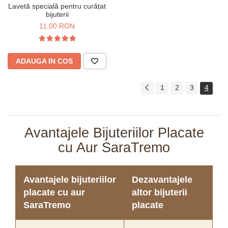
Lavetă specială pentru curățat
bijuterii
11,00 RON
ADAUGA IN COS
1
2
3
4
Avantajele Bijuteriilor Placate
cu Aur SaraTremo
Avantajele bijuteriilor
Dezavantajele
placate cu aur
altor bijuterii
SaraTremo
placate