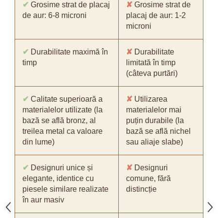
✔
Grosime strat de placaj
✘
Grosime strat de
de aur: 6-8 microni
placaj de aur: 1-2
microni
✔
Durabilitate maximă în
✘
Durabilitate
timp
limitată în timp
(câteva purtări)
✔
Calitate superioară a
✘
Utilizarea
materialelor utilizate (la
materialelor mai
bază se află bronz, al
puțin durabile (la
treilea metal ca valoare
bază se află nichel
din lume)
sau aliaje slabe)
✔
Designuri unice și
✘
Designuri
elegante, identice cu
comune, fără
piesele similare realizate
distincție
în aur masiv