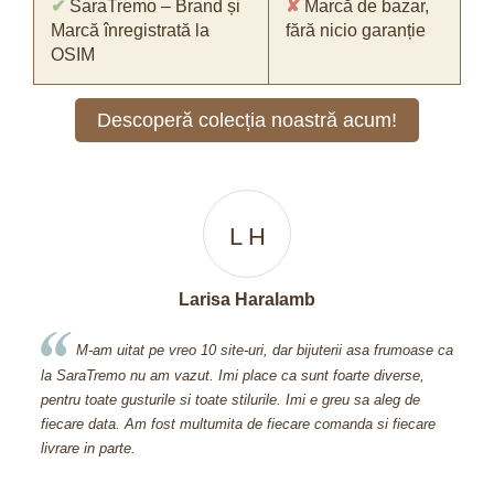
✔
SaraTremo – Brand și
✘
Marcă de bazar,
Marcă înregistrată la
fără nicio garanție
OSIM
Descoperă colecția noastră acum!
L H
Larisa Haralamb
a
M-am uitat pe vreo 10 site-uri, dar bijuterii asa frumoase ca
a,
la SaraTremo nu am vazut. Imi place ca sunt foarte diverse,
600
pentru toate gusturile si toate stilurile. Imi e greu sa aleg de
Avet
fiecare data. Am fost multumita de fiecare comanda si fiecare
mi-a
livrare in parte.
pretu