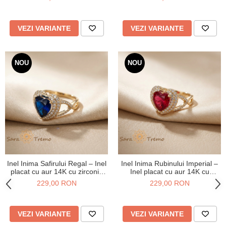
VEZI VARIANTE
VEZI VARIANTE
NOU
NOU
Inel Inima Safirului Regal – Inel
Inel Inima Rubinului Imperial –
placat cu aur 14K cu zirconia
Inel placat cu aur 14K cu
albastre si albe
zirconia rosii si albe
229,00 RON
229,00 RON
VEZI VARIANTE
VEZI VARIANTE