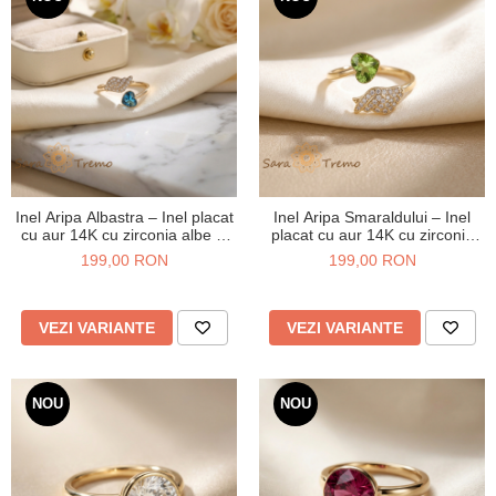
Inel Aripa Albastra – Inel placat
Inel Aripa Smaraldului – Inel
cu aur 14K cu zirconia albe si
placat cu aur 14K cu zirconia
cristal albastru
albe si cristal verde
199,00 RON
199,00 RON
VEZI VARIANTE
VEZI VARIANTE
NOU
NOU