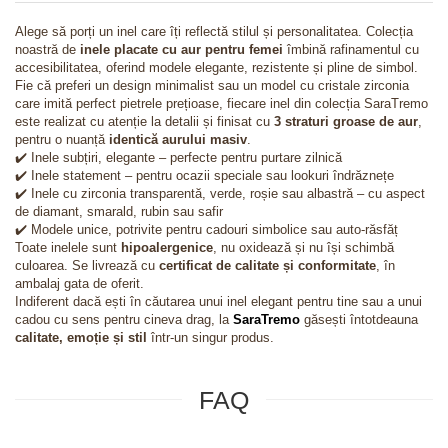
Alege să porți un inel care îți reflectă stilul și personalitatea. Colecția
noastră de
inele placate cu aur pentru femei
îmbină rafinamentul cu
accesibilitatea, oferind modele elegante, rezistente și pline de simbol.
Fie că preferi un design minimalist sau un model cu cristale zirconia
care imită perfect pietrele prețioase, fiecare inel din colecția SaraTremo
este realizat cu atenție la detalii și finisat cu
3 straturi groase de aur
,
pentru o nuanță
identică aurului masiv
.
✔️ Inele subțiri, elegante – perfecte pentru purtare zilnică
✔️ Inele statement – pentru ocazii speciale sau lookuri îndrăznețe
✔️ Inele cu zirconia transparentă, verde, roșie sau albastră – cu aspect
de diamant, smarald, rubin sau safir
✔️ Modele unice, potrivite pentru cadouri simbolice sau auto-răsfăț
Toate inelele sunt
hipoalergenice
, nu oxidează și nu își schimbă
culoarea. Se livrează cu
certificat de calitate și conformitate
, în
ambalaj gata de oferit.
Indiferent dacă ești în căutarea unui inel elegant pentru tine sau a unui
cadou cu sens pentru cineva drag, la
SaraTremo
găsești întotdeauna
calitate, emoție și stil
într-un singur produs.
FAQ