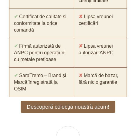
clienți limitate
✔
Certificat de calitate și
✘
Lipsa vreunei
conformitate la orice
certificări
comandă
✔
Firmă autorizată de
✘
Lipsa vreunei
ANPC pentru operațiuni
autorizări ANPC
cu metale prețioase
✔
SaraTremo – Brand și
✘
Marcă de bazar,
Marcă înregistrată la
fără nicio garanție
OSIM
Descoperă colecția noastră acum!