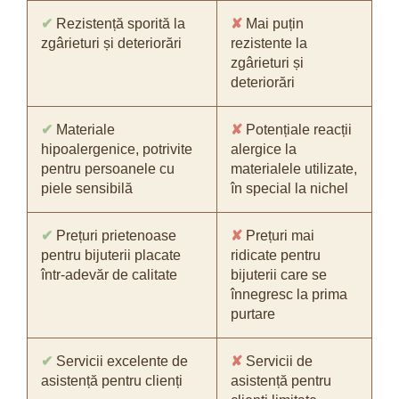
✔
Rezistență sporită la
✘
Mai puțin
zgârieturi și deteriorări
rezistente la
zgârieturi și
deteriorări
✔
Materiale
✘
Potențiale reacții
hipoalergenice, potrivite
alergice la
pentru persoanele cu
materialele utilizate,
piele sensibilă
în special la nichel
✔
Prețuri prietenoase
✘
Prețuri mai
pentru bijuterii placate
ridicate pentru
într-adevăr de calitate
bijuterii care se
înnegresc la prima
purtare
✔
Servicii excelente de
✘
Servicii de
asistență pentru clienți
asistență pentru