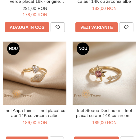
verde placat 18k - origine
cu aur 14K cu zirconia albe
Brazilia
291,00 RON
182,00 RON
178,00 RON
ADAUGA IN COS
VEZI VARIANTE
NOU
NOU
Inel Aripa Inimii – Inel placat cu
Inel Steaua Destinului – Inel
aur 14K cu zirconia albe
placat cu aur 14K cu zirconia
roz si albe
189,00 RON
189,00 RON