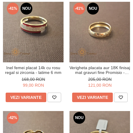
Verighete
Bijuterii pentru barbati
-41%
NOU
-41%
NOU
Inele
Lanturi
Bratari
Talismane
Verighete
Bijuterii din argint placate cu aur
24K
Inel femei placat 14k cu rosu
Verigheta placata aur 18K finisaj
regal si zirconia - latime 6 mm
mat gravuri fine Promisio -
latime 4 mm
168,00 RON
205,00 RON
99,00 RON
121,00 RON
VEZI VARIANTE
VEZI VARIANTE
-42%
NOU