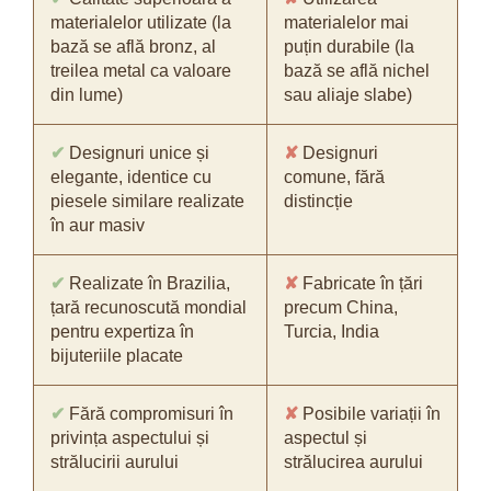
materialelor utilizate (la
materialelor mai
bază se află bronz, al
puțin durabile (la
treilea metal ca valoare
bază se află nichel
din lume)
sau aliaje slabe)
✔
Designuri unice și
✘
Designuri
elegante, identice cu
comune, fără
piesele similare realizate
distincție
în aur masiv
✔
Realizate în Brazilia,
✘
Fabricate în țări
țară recunoscută mondial
precum China,
pentru expertiza în
Turcia, India
bijuteriile placate
✔
Fără compromisuri în
✘
Posibile variații în
privința aspectului și
aspectul și
strălucirii aurului
strălucirea aurului