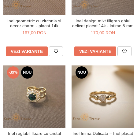
Inel geometric cu zirconia si
Inel design mixt filigran ghiul
decor charm - placat 14k
delicat placat 14k - latime 5 mm
167,00 RON
170,00 RON
VEZI VARIANTE
VEZI VARIANTE
-39%
NOU
NOU
Inel reglabil floare cu cristal
Inel Inima Delicata – Inel placat