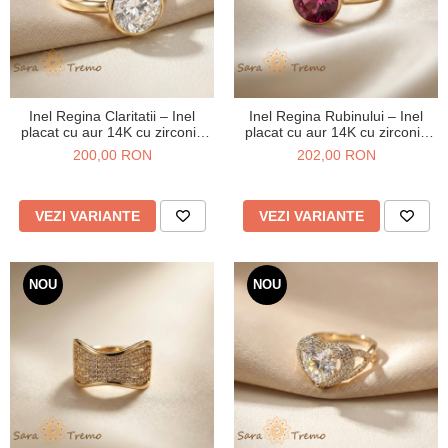
Inel Regina Claritatii – Inel
Inel Regina Rubinului – Inel
placat cu aur 14K cu zirconia
placat cu aur 14K cu zirconia
rotunda tip diamant
magenta
200,00 RON
202,00 RON
VEZI VARIANTE
VEZI VARIANTE
NOU
NOU