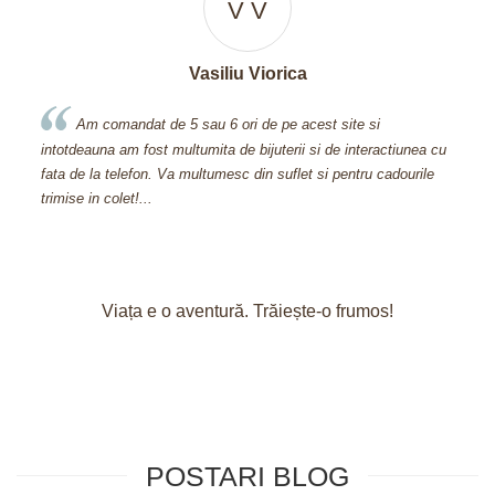
A S
A. Steliana
Nu stiu cu cine am vorbit pe chat, dar m-a ajutat foarte
actiunea cu
mult acea persoana sa aleg cerceii potriviti pentru mine. Sunt
cadourile
multumita de experienta pe care am avut-o cu acest site si voi
reveni cu comenzi.
Viața e o aventură. Trăiește-o frumos!
POSTARI BLOG