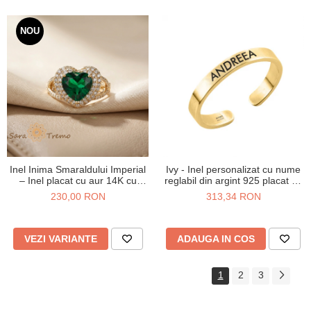
NOU
Inel Inima Smaraldului Imperial
Ivy - Inel personalizat cu nume
– Inel placat cu aur 14K cu
reglabil din argint 925 placat cu
zirconia verzi si albe
aur galben 24K
230,00 RON
313,34 RON
VEZI VARIANTE
ADAUGA IN COS
1
2
3