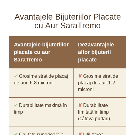
Avantajele Bijuteriilor Placate
cu Aur SaraTremo
Avantajele bijuteriilor
Dezavantajele
placate cu aur
altor bijuterii
SaraTremo
placate
✔
Grosime strat de placaj
✘
Grosime strat de
de aur: 6-8 microni
placaj de aur: 1-2
microni
✔
Durabilitate maximă în
✘
Durabilitate
timp
limitată în timp
(câteva purtări)
✔
Calitate superioară a
✘
Utilizarea