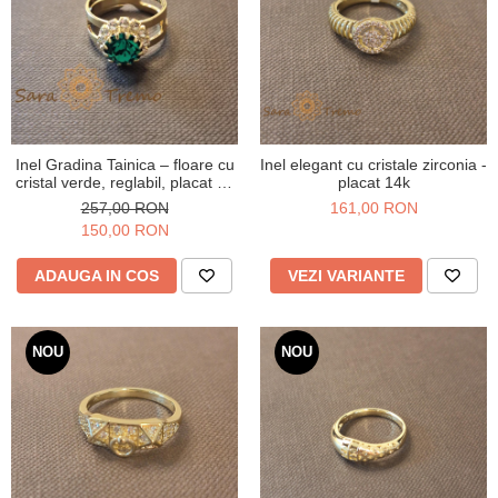
Inel Gradina Tainica – floare cu
Inel elegant cu cristale zirconia -
cristal verde, reglabil, placat cu
placat 14k
aur 18K
257,00 RON
161,00 RON
150,00 RON
ADAUGA IN COS
VEZI VARIANTE
NOU
NOU