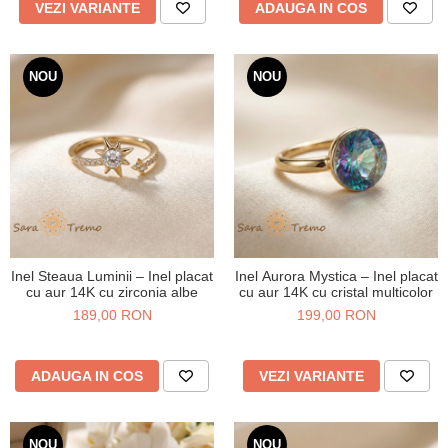
VEZI VARIANTE
ADAUGA IN COS
NOU
NOU
Inel Steaua Luminii – Inel placat
Inel Aurora Mystica – Inel placat
cu aur 14K cu zirconia albe
cu aur 14K cu cristal multicolor
189,00 RON
199,00 RON
ADAUGA IN COS
VEZI VARIANTE
NOU
NOU