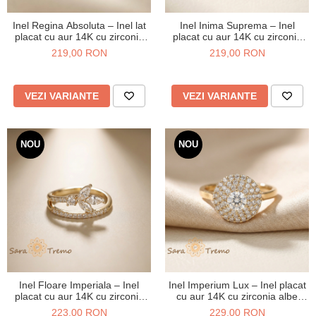
Inel Regina Absoluta – Inel lat
Inel Inima Suprema – Inel
placat cu aur 14K cu zirconia
placat cu aur 14K cu zirconia
albe pavate
albe tip diamant
219,00 RON
219,00 RON
VEZI VARIANTE
VEZI VARIANTE
NOU
NOU
Inel Floare Imperiala – Inel
Inel Imperium Lux – Inel placat
placat cu aur 14K cu zirconia
cu aur 14K cu zirconia albe
albe tip diamant
pavate
223,00 RON
229,00 RON