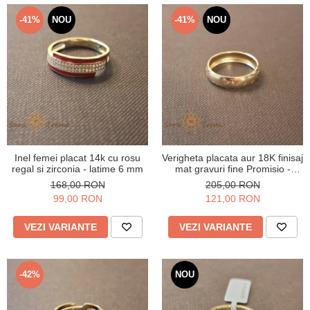
Verighete
Bijuterii pentru barbati
-41%
NOU
-41%
NOU
Inele
Lanturi
Bratari
Talismane
Verighete
Bijuterii din argint placate cu aur
24K
Inel femei placat 14k cu rosu
Verigheta placata aur 18K finisaj
regal si zirconia - latime 6 mm
mat gravuri fine Promisio -
latime 4 mm
168,00 RON
205,00 RON
99,00 RON
121,00 RON
VEZI VARIANTE
VEZI VARIANTE
-42%
NOU