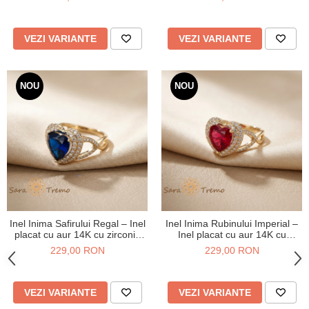
VEZI VARIANTE
VEZI VARIANTE
NOU
NOU
Inel Inima Safirului Regal – Inel
Inel Inima Rubinului Imperial –
placat cu aur 14K cu zirconia
Inel placat cu aur 14K cu
albastre si albe
zirconia rosii si albe
229,00 RON
229,00 RON
VEZI VARIANTE
VEZI VARIANTE