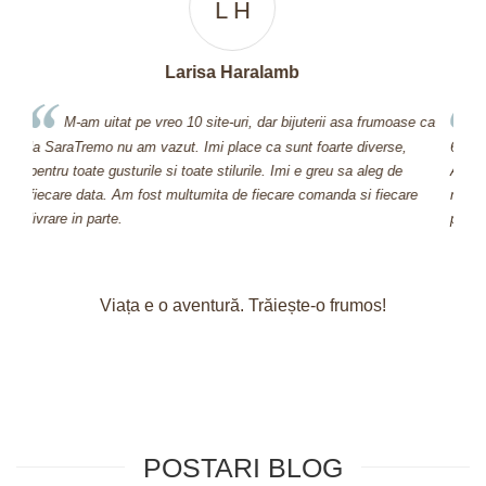
A D
Apetri Dorina
se ca
Cand am descoperit acest site, am facut o comanda de
600 si ceva de lei din prima, deoarece nu m-am putut abtine.
nu 
Aveti bijuterii prea frumoase! Multumesc pentru bijuteria pe care
Sar
re
mi-ati oferit-o cadou, inseamna foarte mult pt mine ca stiti sa va
pretuiti clientii fideli!
Viața e o aventură. Trăiește-o frumos!
POSTARI BLOG