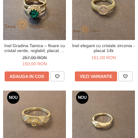
Inel Gradina Tainica – floare cu
Inel elegant cu cristale zirconia -
cristal verde, reglabil, placat cu
placat 14k
aur 18K
257,00 RON
161,00 RON
150,00 RON
ADAUGA IN COS
VEZI VARIANTE
NOU
NOU