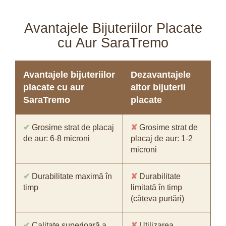
Avantajele Bijuteriilor Placate
cu Aur SaraTremo
Avantajele bijuteriilor
Dezavantajele
placate cu aur
altor bijuterii
SaraTremo
placate
✔
Grosime strat de placaj
✘
Grosime strat de
de aur: 6-8 microni
placaj de aur: 1-2
microni
✔
Durabilitate maximă în
✘
Durabilitate
timp
limitată în timp
(câteva purtări)
✔
Calitate superioară a
✘
Utilizarea