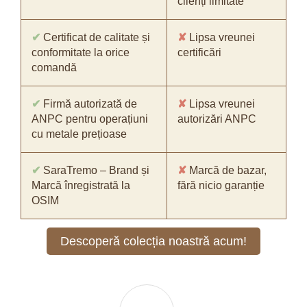
clienți limitate
✔
Certificat de calitate și
✘
Lipsa vreunei
conformitate la orice
certificări
comandă
✔
Firmă autorizată de
✘
Lipsa vreunei
ANPC pentru operațiuni
autorizări ANPC
cu metale prețioase
✔
SaraTremo – Brand și
✘
Marcă de bazar,
Marcă înregistrată la
fără nicio garanție
OSIM
Descoperă colecția noastră acum!