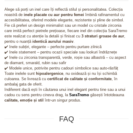
Alege să porți un inel care îți reflectă stilul și personalitatea. Colecția
noastră de
inele placate cu aur pentru femei
îmbină rafinamentul cu
accesibilitatea, oferind modele elegante, rezistente și pline de simbol.
Fie că preferi un design minimalist sau un model cu cristale zirconia
care imită perfect pietrele prețioase, fiecare inel din colecția SaraTremo
este realizat cu atenție la detalii și finisat cu
3 straturi groase de aur
,
pentru o nuanță
identică aurului masiv
.
✔️ Inele subțiri, elegante – perfecte pentru purtare zilnică
✔️ Inele statement – pentru ocazii speciale sau lookuri îndrăznețe
✔️ Inele cu zirconia transparentă, verde, roșie sau albastră – cu aspect
de diamant, smarald, rubin sau safir
✔️ Modele unice, potrivite pentru cadouri simbolice sau auto-răsfăț
Toate inelele sunt
hipoalergenice
, nu oxidează și nu își schimbă
culoarea. Se livrează cu
certificat de calitate și conformitate
, în
ambalaj gata de oferit.
Indiferent dacă ești în căutarea unui inel elegant pentru tine sau a unui
cadou cu sens pentru cineva drag, la
SaraTremo
găsești întotdeauna
calitate, emoție și stil
într-un singur produs.
FAQ