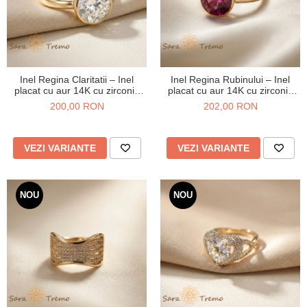
Inel Regina Claritatii – Inel
Inel Regina Rubinului – Inel
placat cu aur 14K cu zirconia
placat cu aur 14K cu zirconia
rotunda tip diamant
magenta
200,00 RON
202,00 RON
VEZI VARIANTE
VEZI VARIANTE
NOU
NOU