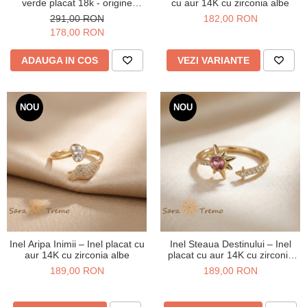
verde placat 18k - origine
cu aur 14K cu zirconia albe
Brazilia
291,00 RON
182,00 RON
178,00 RON
ADAUGA IN COS
VEZI VARIANTE
NOU
NOU
Inel Aripa Inimii – Inel placat cu
Inel Steaua Destinului – Inel
aur 14K cu zirconia albe
placat cu aur 14K cu zirconia
roz si albe
189,00 RON
189,00 RON