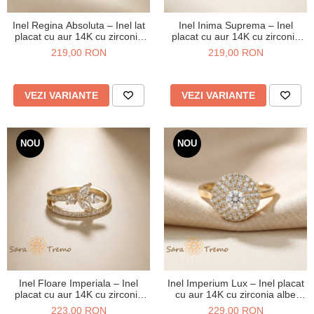
Inel Regina Absoluta – Inel lat
Inel Inima Suprema – Inel
placat cu aur 14K cu zirconia
placat cu aur 14K cu zirconia
albe pavate
albe tip diamant
219,00 RON
219,00 RON
VEZI VARIANTE
VEZI VARIANTE
NOU
NOU
Inel Floare Imperiala – Inel
Inel Imperium Lux – Inel placat
placat cu aur 14K cu zirconia
cu aur 14K cu zirconia albe
albe tip diamant
pavate
223,00 RON
229,00 RON