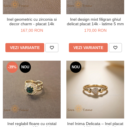
Inel geometric cu zirconia si
Inel design mixt filigran ghiul
decor charm - placat 14k
delicat placat 14k - latime 5 mm
167,00 RON
170,00 RON
VEZI VARIANTE
VEZI VARIANTE
-39%
NOU
NOU
Inel reglabil floare cu cristal
Inel Inima Delicata – Inel placat