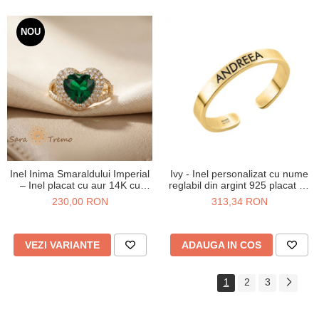
NOU
Inel Inima Smaraldului Imperial
Ivy - Inel personalizat cu nume
– Inel placat cu aur 14K cu
reglabil din argint 925 placat cu
zirconia verzi si albe
aur galben 24K
230,00 RON
313,34 RON
VEZI VARIANTE
ADAUGA IN COS
1
2
3