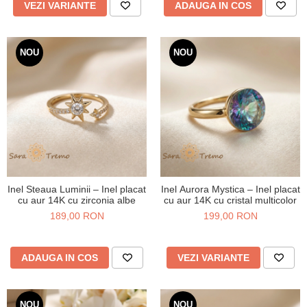
VEZI VARIANTE
ADAUGA IN COS
NOU
NOU
Inel Steaua Luminii – Inel placat
Inel Aurora Mystica – Inel placat
cu aur 14K cu zirconia albe
cu aur 14K cu cristal multicolor
189,00 RON
199,00 RON
ADAUGA IN COS
VEZI VARIANTE
NOU
NOU