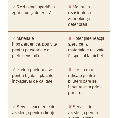
✔
Rezistență sporită la
✘
Mai puțin
zgârieturi și deteriorări
rezistente la
zgârieturi și
deteriorări
✔
Materiale
✘
Potențiale reacții
hipoalergenice, potrivite
alergice la
pentru persoanele cu
materialele utilizate,
piele sensibilă
în special la nichel
✔
Prețuri prietenoase
✘
Prețuri mai
pentru bijuterii placate
ridicate pentru
într-adevăr de calitate
bijuterii care se
înnegresc la prima
purtare
✔
Servicii excelente de
✘
Servicii de
asistență pentru clienți
asistență pentru