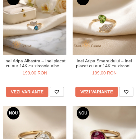
Inel Aripa Albastra – Inel placat
Inel Aripa Smaraldului – Inel
cu aur 14K cu zirconia albe si
placat cu aur 14K cu zirconia
cristal albastru
albe si cristal verde
199,00 RON
199,00 RON
VEZI VARIANTE
VEZI VARIANTE
NOU
NOU