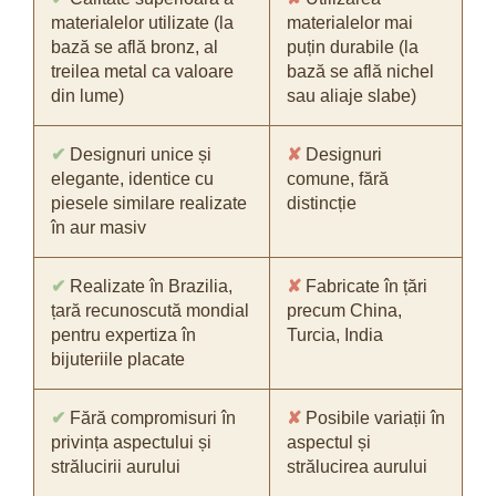
materialelor utilizate (la
materialelor mai
bază se află bronz, al
puțin durabile (la
treilea metal ca valoare
bază se află nichel
din lume)
sau aliaje slabe)
✔
Designuri unice și
✘
Designuri
elegante, identice cu
comune, fără
piesele similare realizate
distincție
în aur masiv
✔
Realizate în Brazilia,
✘
Fabricate în țări
țară recunoscută mondial
precum China,
pentru expertiza în
Turcia, India
bijuteriile placate
✔
Fără compromisuri în
✘
Posibile variații în
privința aspectului și
aspectul și
strălucirii aurului
strălucirea aurului