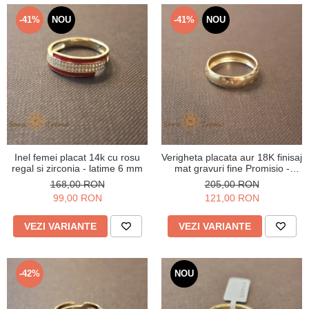
Verighete
Bijuterii pentru barbati
-41%
NOU
-41%
NOU
Inele
Lanturi
Bratari
Talismane
Verighete
Bijuterii din argint placate cu aur
24K
Inel femei placat 14k cu rosu
Verigheta placata aur 18K finisaj
regal si zirconia - latime 6 mm
mat gravuri fine Promisio -
latime 4 mm
168,00 RON
205,00 RON
99,00 RON
121,00 RON
VEZI VARIANTE
VEZI VARIANTE
-42%
NOU