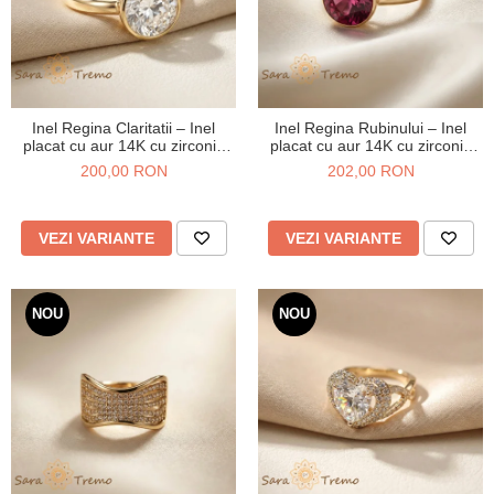
Inel Regina Claritatii – Inel
Inel Regina Rubinului – Inel
placat cu aur 14K cu zirconia
placat cu aur 14K cu zirconia
rotunda tip diamant
magenta
200,00 RON
202,00 RON
VEZI VARIANTE
VEZI VARIANTE
NOU
NOU