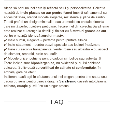
Alege să porți un inel care îți reflectă stilul și personalitatea. Colecția
noastră de
inele placate cu aur pentru femei
îmbină rafinamentul cu
accesibilitatea, oferind modele elegante, rezistente și pline de simbol.
Fie că preferi un design minimalist sau un model cu cristale zirconia
care imită perfect pietrele prețioase, fiecare inel din colecția SaraTremo
este realizat cu atenție la detalii și finisat cu
3 straturi groase de aur
,
pentru o nuanță
identică aurului masiv
.
✔️ Inele subțiri, elegante – perfecte pentru purtare zilnică
✔️ Inele statement – pentru ocazii speciale sau lookuri îndrăznețe
✔️ Inele cu zirconia transparentă, verde, roșie sau albastră – cu aspect
de diamant, smarald, rubin sau safir
✔️ Modele unice, potrivite pentru cadouri simbolice sau auto-răsfăț
Toate inelele sunt
hipoalergenice
, nu oxidează și nu își schimbă
culoarea. Se livrează cu
certificat de calitate și conformitate
, în
ambalaj gata de oferit.
Indiferent dacă ești în căutarea unui inel elegant pentru tine sau a unui
cadou cu sens pentru cineva drag, la
SaraTremo
găsești întotdeauna
calitate, emoție și stil
într-un singur produs.
FAQ