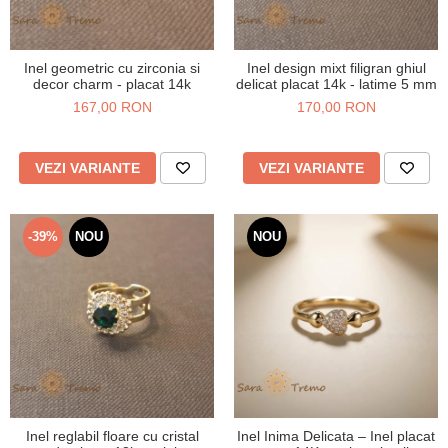
Inel geometric cu zirconia si
Inel design mixt filigran ghiul
decor charm - placat 14k
delicat placat 14k - latime 5 mm
167,00 RON
170,00 RON
VEZI VARIANTE
VEZI VARIANTE
-39%
NOU
NOU
Inel reglabil floare cu cristal
Inel Inima Delicata – Inel placat