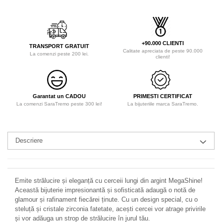
+90.000 CLIENTI
TRANSPORT GRATUIT
Calitate apreciata de peste 90.000
La comenzi peste 200 lei.
clienti!
Garantat un CADOU
PRIMESTI CERTIFICAT
La comenzi SaraTremo peste 300 lei!
La bijuteriile marca SaraTremo.
Descriere
Emite strălucire și eleganță cu cerceii lungi din argint MegaShine!
Această bijuterie impresionantă și sofisticată adaugă o notă de
glamour și rafinament fiecărei ținute. Cu un design special, cu o
steluță și cristale zirconia fatetate, acești cercei vor atrage privirile
și vor adăuga un strop de strălucire în jurul tău.