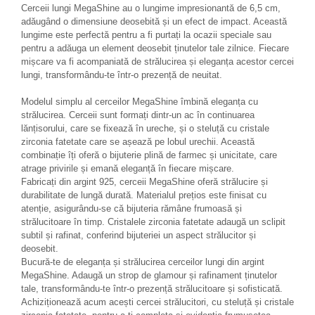
Cerceii lungi MegaShine au o lungime impresionantă de 6,5 cm,
adăugând o dimensiune deosebită și un efect de impact. Această
lungime este perfectă pentru a fi purtați la ocazii speciale sau
pentru a adăuga un element deosebit ținutelor tale zilnice. Fiecare
mișcare va fi acompaniată de strălucirea și eleganța acestor cercei
lungi, transformându-te într-o prezență de neuitat.
Modelul simplu al cerceilor MegaShine îmbină eleganța cu
strălucirea. Cerceii sunt formați dintr-un ac în continuarea
lănțisorului, care se fixează în ureche, și o steluță cu cristale
zirconia fatetate care se așează pe lobul urechii. Această
combinație îți oferă o bijuterie plină de farmec și unicitate, care
atrage privirile și emană eleganță în fiecare mișcare.
Fabricați din argint 925, cerceii MegaShine oferă strălucire și
durabilitate de lungă durată. Materialul prețios este finisat cu
atenție, asigurându-se că bijuteria rămâne frumoasă și
strălucitoare în timp. Cristalele zirconia fatetate adaugă un sclipit
subtil și rafinat, conferind bijuteriei un aspect strălucitor și
deosebit.
Bucură-te de eleganța și strălucirea cerceilor lungi din argint
MegaShine. Adaugă un strop de glamour și rafinament ținutelor
tale, transformându-te într-o prezență strălucitoare și sofisticată.
Achiziționează acum acești cercei strălucitori, cu steluță și cristale