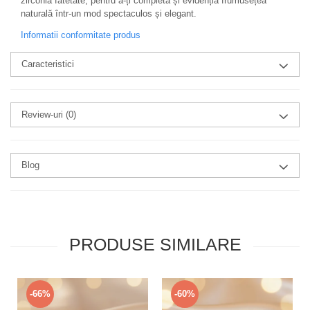
zirconia fatetate, pentru a-ți completa și evidenția frumusețea
naturală într-un mod spectaculos și elegant.
Informatii conformitate produs
Caracteristici
Review-uri
(0)
Blog
PRODUSE SIMILARE
-66%
-60%