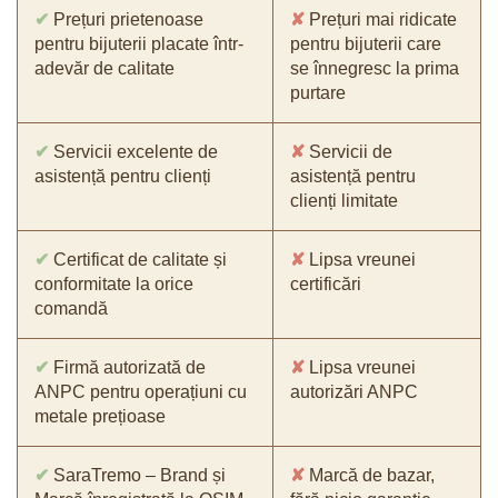
✔
Prețuri prietenoase
✘
Prețuri mai ridicate
pentru bijuterii placate într-
pentru bijuterii care
adevăr de calitate
se înnegresc la prima
purtare
✔
Servicii excelente de
✘
Servicii de
asistență pentru clienți
asistență pentru
clienți limitate
✔
Certificat de calitate și
✘
Lipsa vreunei
conformitate la orice
certificări
comandă
✔
Firmă autorizată de
✘
Lipsa vreunei
ANPC pentru operațiuni cu
autorizări ANPC
metale prețioase
✔
SaraTremo – Brand și
✘
Marcă de bazar,