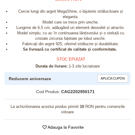
Cercei lungi din argint MegaShine, o bijuterie strălucitoare și
eleganta.
Model care se trece prin ureche.
Lungime de 6,5 cm, adăugând un element deosebit și atractiv.
Model simplu, cu ac în continuarea lănțisorului și o steluță cu
cristale zirconia fațetate pe lobul urechii.
Fabricați din argint 925, oferind strălucire și durabilitate.
Se livrează cu certificat de calitate și conformitate.
STOC EPUIZAT
Durata de livrare:
1-3 zile lucratoare
Reducere aniversara
APLICA CUPON
Cod Produs:
CAG2202950171
La achizitionarea acestui produs primiti
10
RON pentru comenzile
viitoare
Adauga la Favorite