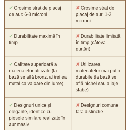
✔
Grosime strat de placaj
✘
Grosime strat de
de aur: 6-8 microni
placaj de aur: 1-2
microni
✔
Durabilitate maximă în
✘
Durabilitate limitată
timp
în timp (câteva
purtări)
✔
Calitate superioară a
✘
Utilizarea
materialelor utilizate (la
materialelor mai puțin
bază se află bronz, al treilea
durabile (la bază se
metal ca valoare din lume)
află nichel sau aliaje
slabe)
✔
Designuri unice și
✘
Designuri comune,
elegante, identice cu
fără distincție
piesele similare realizate în
aur masiv