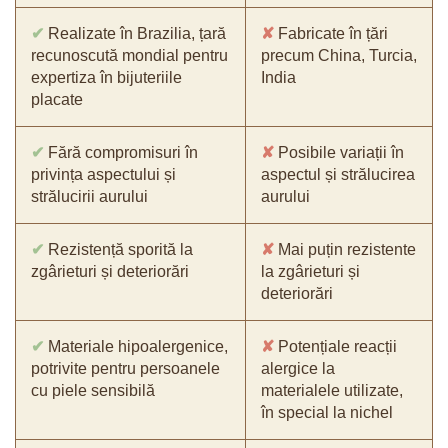
✔
Realizate în Brazilia, țară
✘
Fabricate în țări
recunoscută mondial pentru
precum China, Turcia,
expertiza în bijuteriile
India
placate
✔
Fără compromisuri în
✘
Posibile variații în
privința aspectului și
aspectul și strălucirea
strălucirii aurului
aurului
✔
Rezistență sporită la
✘
Mai puțin rezistente
zgârieturi și deteriorări
la zgârieturi și
deteriorări
✔
Materiale hipoalergenice,
✘
Potențiale reacții
potrivite pentru persoanele
alergice la
cu piele sensibilă
materialele utilizate,
în special la nichel