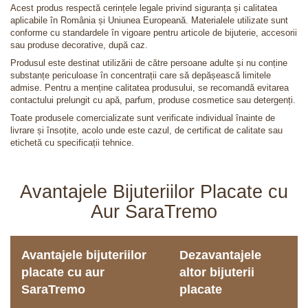
Acest produs respectă cerințele legale privind siguranța și calitatea
aplicabile în România și Uniunea Europeană. Materialele utilizate sunt
conforme cu standardele în vigoare pentru articole de bijuterie, accesorii
sau produse decorative, după caz.
Produsul este destinat utilizării de către persoane adulte și nu conține
substanțe periculoase în concentrații care să depășească limitele
admise. Pentru a menține calitatea produsului, se recomandă evitarea
contactului prelungit cu apă, parfum, produse cosmetice sau detergenți.
Toate produsele comercializate sunt verificate individual înainte de
livrare și însoțite, acolo unde este cazul, de certificat de calitate sau
etichetă cu specificații tehnice.
Avantajele Bijuteriilor Placate cu
Aur SaraTremo
Avantajele bijuteriilor
Dezavantajele
placate cu aur
altor bijuterii
SaraTremo
placate