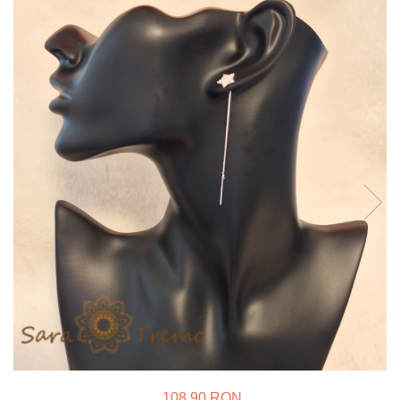
Verighete
Bijuterii pentru barbati
Inele
Lanturi
Bratari
Talismane
Verighete
Bijuterii din argint placate cu aur
24K
108,90 RON