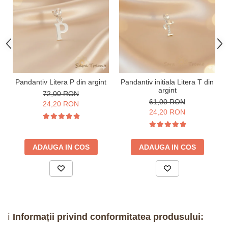
Pandantiv Litera P din argint
Pandantiv initiala Litera T din
argint
72,00 RON
61,00 RON
24,20 RON
24,20 RON
ADAUGA IN COS
ADAUGA IN COS
ℹ️
Informații privind conformitatea produsului: