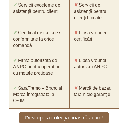
✔
Servicii excelente de
✘
Servicii de
asistență pentru clienți
asistență pentru
clienți limitate
✔
Certificat de calitate și
✘
Lipsa vreunei
conformitate la orice
certificări
comandă
✔
Firmă autorizată de
✘
Lipsa vreunei
ANPC pentru operațiuni
autorizări ANPC
cu metale prețioase
✔
SaraTremo – Brand și
✘
Marcă de bazar,
Marcă înregistrată la
fără nicio garanție
OSIM
Descoperă colecția noastră acum!