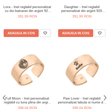
Lora - Inel reglabil personalizat
Daughter - Inel reglabil
cu doi batranei din argint 925
personalizat din argint 925
placat cu aur galben 24K
placat cu aur roz
391,99 RON
391,99 RON
ADAUGA IN COS
ADAUGA IN COS
Full Moon - Inel personalizat
Paw Lover - Inel reglabil
reglabil cu luna plina din argint
personalizat labuta si nume din
925 placat cu aur roz
argint 925 placat cu aur roz
398,04 RON
398,04 RON