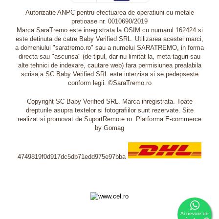
Autorizatie ANPC pentru efectuarea de operatiuni cu metale
pretioase nr. 0010690/2019
Marca SaraTremo este inregistrata la OSIM cu numarul 162424 si
este detinuta de catre Baby Verified SRL. Utilizarea acestei marci,
a domeniului "saratremo.ro" sau a numelui SARATREMO, in forma
directa sau "ascunsa" (de tipul, dar nu limitat la, meta taguri sau
alte tehnici de indexare, cautare web) fara permisiunea prealabila
scrisa a SC Baby Verified SRL este interzisa si se pedepseste
conform legii. ©SaraTremo.ro
Copyright SC Baby Verified SRL. Marca inregistrata. Toate
drepturile asupra textelor si fotografiilor sunt rezervate. Site
realizat si promovat de SuportRemote.ro.
Platforma E-commerce
by Gomag
4749819f0d917dc5db71edd975e97bba
Livrare oriunde in Europa in 2 zile prin DHL Express
Ai nevoie de