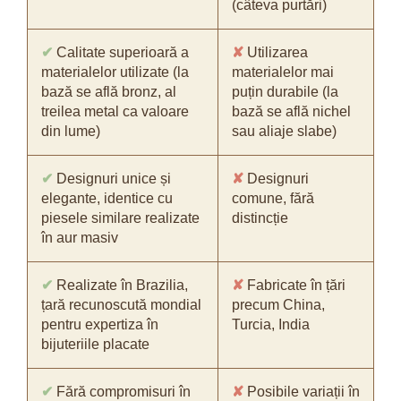
(câteva purtări)
✔
Calitate superioară a
✘
Utilizarea
materialelor utilizate (la
materialelor mai
bază se află bronz, al
puțin durabile (la
treilea metal ca valoare
bază se află nichel
din lume)
sau aliaje slabe)
✔
Designuri unice și
✘
Designuri
elegante, identice cu
comune, fără
piesele similare realizate
distincție
în aur masiv
✔
Realizate în Brazilia,
✘
Fabricate în țări
țară recunoscută mondial
precum China,
pentru expertiza în
Turcia, India
bijuteriile placate
✔
Fără compromisuri în
✘
Posibile variații în