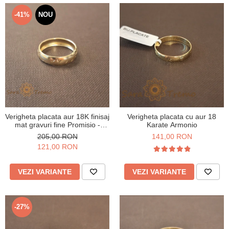
Verighete
Bijuterii pentru barbati
-41%
NOU
Inele
Lanturi
Bratari
Talismane
Verighete
Bijuterii din argint placate cu aur
24K
Verigheta placata aur 18K finisaj
Verigheta placata cu aur 18
mat gravuri fine Promisio -
Karate Armonio
latime 4 mm
205,00 RON
141,00 RON
121,00 RON
VEZI VARIANTE
VEZI VARIANTE
-27%