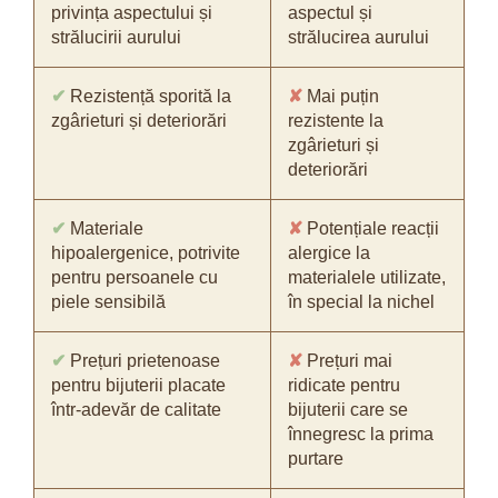
privința aspectului și
aspectul și
strălucirii aurului
strălucirea aurului
✔
Rezistență sporită la
✘
Mai puțin
zgârieturi și deteriorări
rezistente la
zgârieturi și
deteriorări
✔
Materiale
✘
Potențiale reacții
hipoalergenice, potrivite
alergice la
pentru persoanele cu
materialele utilizate,
piele sensibilă
în special la nichel
✔
Prețuri prietenoase
✘
Prețuri mai
pentru bijuterii placate
ridicate pentru
într-adevăr de calitate
bijuterii care se
înnegresc la prima
purtare