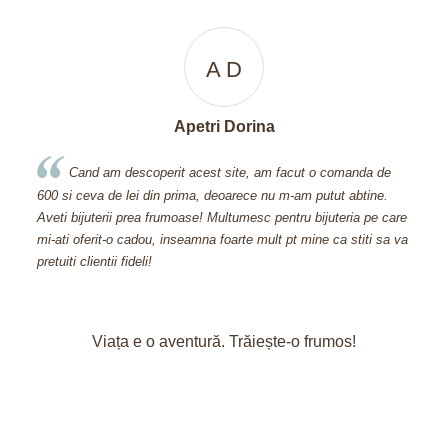
A D
Apetri Dorina
se ca
Cand am descoperit acest site, am facut o comanda de
600 si ceva de lei din prima, deoarece nu m-am putut abtine.
nu 
Aveti bijuterii prea frumoase! Multumesc pentru bijuteria pe care
Sar
re
mi-ati oferit-o cadou, inseamna foarte mult pt mine ca stiti sa va
pretuiti clientii fideli!
Viața e o aventură. Trăiește-o frumos!