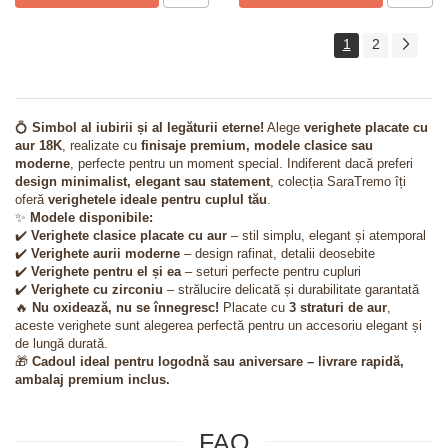
1
2
💍
Simbol al iubirii și al legăturii eterne!
Alege
verighete placate cu
aur 18K
, realizate cu
finisaje premium, modele clasice sau
moderne
, perfecte pentru un moment special. Indiferent dacă preferi
design minimalist, elegant sau statement
, colecția SaraTremo îți
oferă
verighetele ideale pentru cuplul tău
.
✨
Modele disponibile:
✔️
Verighete clasice placate cu aur
– stil simplu, elegant și atemporal
✔️
Verighete aurii moderne
– design rafinat, detalii deosebite
✔️
Verighete pentru el și ea
– seturi perfecte pentru cupluri
✔️
Verighete cu zirconiu
– strălucire delicată și durabilitate garantată
🔥
Nu oxidează, nu se înnegresc!
Placate cu
3 straturi de aur
,
aceste verighete sunt alegerea perfectă pentru un accesoriu elegant și
de lungă durată.
🎁
Cadoul ideal pentru logodnă sau aniversare – livrare rapidă,
ambalaj premium inclus.
FAQ