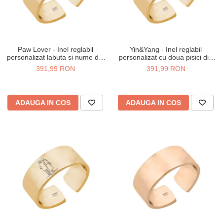
Paw Lover - Inel reglabil
Yin&Yang - Inel reglabil
personalizat labuta si nume din
personalizat cu doua pisici din
argint 925 placat cu aur galben
argint 925 placat cu aur galben
391,99 RON
391,99 RON
24K
24K
ADAUGA IN COS
ADAUGA IN COS