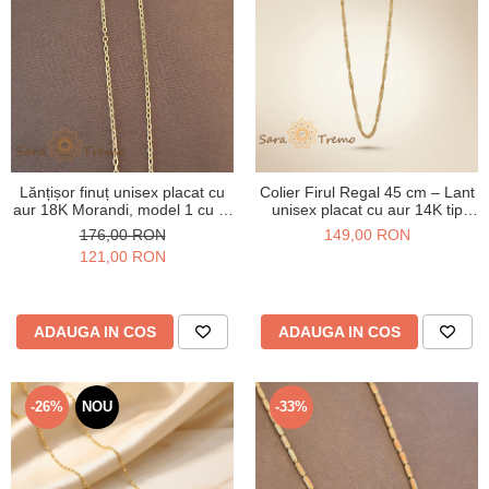
Lănțișor finuț unisex placat cu
Colier Firul Regal 45 cm – Lant
aur 18K Morandi, model 1 cu 1,
unisex placat cu aur 14K tip
45 cm
rope
176,00 RON
149,00 RON
121,00 RON
ADAUGA IN COS
ADAUGA IN COS
-26%
NOU
-33%