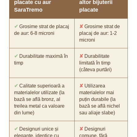
placate cu aur
altor bijuterii
SaraTremo
placate
✔
Grosime strat de placaj
✘
Grosime strat de
de aur: 6-8 microni
placaj de aur: 1-2
microni
✔
Durabilitate maximă în
✘
Durabilitate
timp
limitată în timp
(câteva purtări)
✔
Calitate superioară a
✘
Utilizarea
materialelor utilizate (la
materialelor mai
bază se află bronz, al
puțin durabile (la
treilea metal ca valoare
bază se află nichel
din lume)
sau aliaje slabe)
✔
Designuri unice și
✘
Designuri
elegante, identice cu
comune, fără