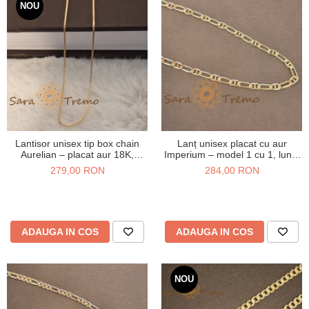
NOU
Lantisor unisex tip box chain
Lanț unisex placat cu aur
Aurelian – placat aur 18K,
Imperium – model 1 cu 1, lung,
Brazilia, stanta, 50 cm
60 cm
279,00 RON
284,00 RON
ADAUGA IN COS
ADAUGA IN COS
NOU