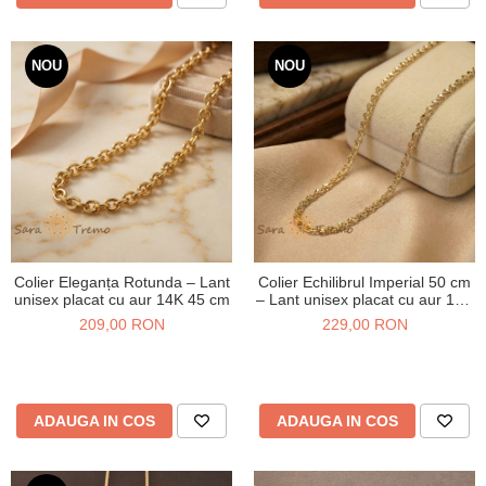
NOU
NOU
Colier Eleganța Rotunda – Lant
Colier Echilibrul Imperial 50 cm
unisex placat cu aur 14K 45 cm
– Lant unisex placat cu aur 14K
4 mm
209,00 RON
229,00 RON
ADAUGA IN COS
ADAUGA IN COS