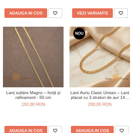
ADAUGA IN COS
VEZI VARIANTE
NOU
Lanț subțire Magno – forță și
Lant Auriu Clasic Unisex – Lant
rafinament - 50 cm
placat cu 3 straturi de aur 14K,
50 cm, 3 mm
192,00 RON
200,00 RON
ADAUGA IN COS
ADAUGA IN COS