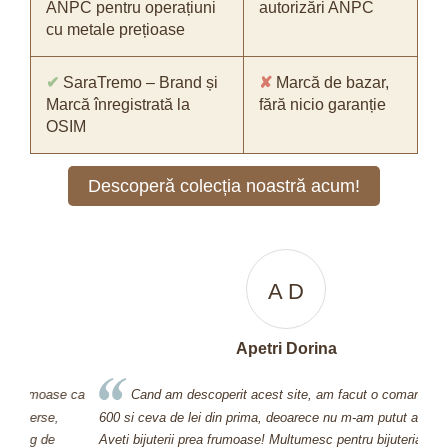
ANPC pentru operațiuni
autorizări ANPC
cu metale prețioase
✔
SaraTremo – Brand și
✘
Marcă de bazar,
Marcă înregistrată la
fără nicio garanție
OSIM
Descoperă colecția noastră acum!
A D
Apetri Dorina
se ca
Cand am descoperit acest site, am facut o comanda de
600 si ceva de lei din prima, deoarece nu m-am putut abtine.
nu 
Aveti bijuterii prea frumoase! Multumesc pentru bijuteria pe care
Sar