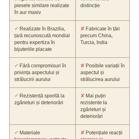
piesele similare realizate
distincție
în aur masiv
✔
Realizate în Brazilia,
✘
Fabricate în țări
țară recunoscută mondial
precum China,
pentru expertiza în
Turcia, India
bijuteriile placate
✔
Fără compromisuri în
✘
Posibile variații în
privința aspectului și
aspectul și
strălucirii aurului
strălucirea aurului
✔
Rezistență sporită la
✘
Mai puțin
zgârieturi și deteriorări
rezistente la
zgârieturi și
deteriorări
✔
Materiale
✘
Potențiale reacții