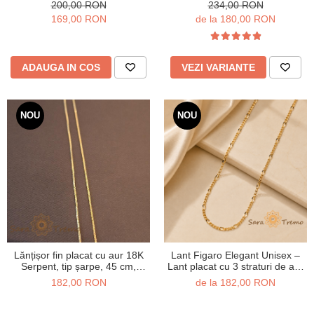
18K Brazilia, cu stanta, 50 cm
intercalate, 50/55/60 cm
200,00 RON
234,00 RON
169,00 RON
de la 180,00 RON
ADAUGA IN COS
VEZI VARIANTE
NOU
NOU
Lănțișor fin placat cu aur 18K
Lant Figaro Elegant Unisex –
Serpent, tip șarpe, 45 cm,
Lant placat cu 3 straturi de aur
unisex
18K Brazilia, cu stanta, 50/55
182,00 RON
de la 182,00 RON
cm