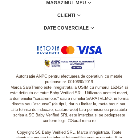
MAGAZINUL MEU
CLIENTI
DATE COMERCIALE
Autorizatie ANPC pentru efectuarea de operatiuni cu metale
pretioase nr. 0010690/2019
Marca SaraTremo este inregistrata la OSIM cu numarul 162424 si
este detinuta de catre Baby Verified SRL. Utilizarea acestei marci,
a domeniului "saratremo.ro" sau a numelui SARATREMO, in forma
directa sau "ascunsa" (de tipul, dar nu limitat la, meta taguri sau
alte tehnici de indexare, cautare web) fara permisiunea prealabila
scrisa a SC Baby Verified SRL este interzisa si se pedepseste
conform legii. ©SaraTremo.ro
Copyright SC Baby Verified SRL. Marca inregistrata. Toate
drepturile asupra textelor si fotografiilor sunt rezervate. Site