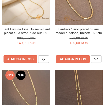
Lant Lumina Fina Unisex – Lant
Lantisor Sinor placat cu aur
placat cu 3 straturi de aur 18K
model butoiase, unisex - 50 cm
Brazilia, cu stanta, 50 cm
200,00 RON
223,00 RON
149,00 RON
150,00 RON
ADAUGA IN COS
ADAUGA IN COS
-32%
NOU