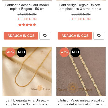
Lantisor placat cu aur model
Lant Veriga Regala Unisex –
impletit Bogota - 50 cm
Lant placat cu 3 straturi de aur
18K Brazilia, cu stanta, 50 cm
242,00 RON
200,00 RON
156,00 RON
159,00 RON
ADAUGA IN COS
ADAUGA IN COS
-16%
NOU
-23%
NOU
Lant Eleganta Fina Unisex –
Lănțișor Valeo unisex placat cu
Lant placat cu 3 straturi de aur
aur, model sofisticat cu plăcuțe