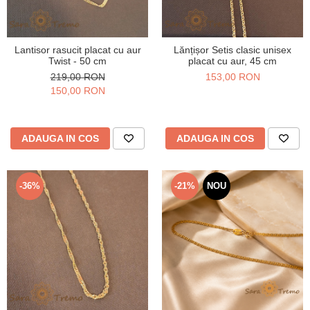
Lantisor rasucit placat cu aur
Lănțișor Setis clasic unisex
Twist - 50 cm
placat cu aur, 45 cm
219,00 RON
153,00 RON
150,00 RON
ADAUGA IN COS
ADAUGA IN COS
-36%
-21%
NOU