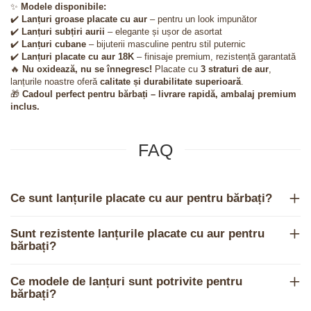
✨
Modele disponibile:
✔️
Lanțuri groase placate cu aur
– pentru un look impunător
✔️
Lanțuri subțiri aurii
– elegante și ușor de asortat
✔️
Lanțuri cubane
– bijuterii masculine pentru stil puternic
✔️
Lanțuri placate cu aur 18K
– finisaje premium, rezistență garantată
🔥
Nu oxidează, nu se înnegresc!
Placate cu
3 straturi de aur
,
lanțurile noastre oferă
calitate și durabilitate superioară
.
🎁
Cadoul perfect pentru bărbați – livrare rapidă, ambalaj premium
inclus.
FAQ
Ce sunt lanțurile placate cu aur pentru bărbați?
Sunt rezistente lanțurile placate cu aur pentru
bărbați?
Ce modele de lanțuri sunt potrivite pentru
bărbați?