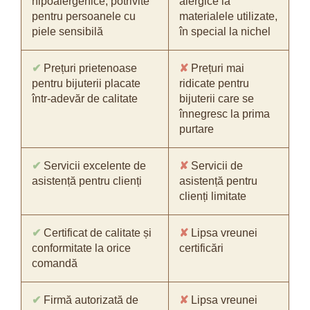
hipoalergenice, potrivite
alergice la
pentru persoanele cu
materialele utilizate,
piele sensibilă
în special la nichel
✔
Prețuri prietenoase
✘
Prețuri mai
pentru bijuterii placate
ridicate pentru
într-adevăr de calitate
bijuterii care se
înnegresc la prima
purtare
✔
Servicii excelente de
✘
Servicii de
asistență pentru clienți
asistență pentru
clienți limitate
✔
Certificat de calitate și
✘
Lipsa vreunei
conformitate la orice
certificări
comandă
✔
Firmă autorizată de
✘
Lipsa vreunei