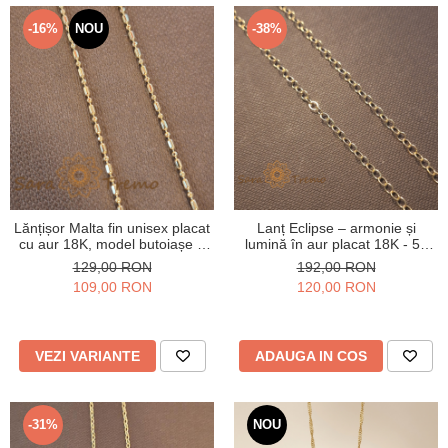
Verighete
Bijuterii pentru barbati
-16%
NOU
-38%
Inele
Lanturi
Bratari
Talismane
Verighete
Bijuterii din argint placate cu aur
24K
Lănțișor Malta fin unisex placat
Lanț Eclipse – armonie și
cu aur 18K, model butoiașe 1
lumină în aur placat 18K - 50
cu 1 - 45/50 cm
cm
129,00 RON
192,00 RON
109,00 RON
120,00 RON
VEZI VARIANTE
ADAUGA IN COS
-31%
NOU