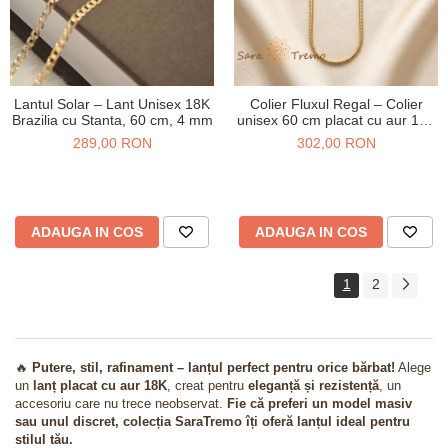
Lantul Solar – Lant Unisex 18K
Colier Fluxul Regal – Colier
Brazilia cu Stanta, 60 cm, 4 mm
unisex 60 cm placat cu aur 14K
tip piele de șarpe
289,00 RON
302,00 RON
ADAUGA IN COS
ADAUGA IN COS
1
2
🔥
Putere, stil, rafinament – lanțul perfect pentru orice bărbat!
Alege
un
lanț placat cu aur 18K
, creat pentru
eleganță și rezistență
, un
accesoriu care nu trece neobservat.
Fie că preferi un model masiv
sau unul discret, colecția SaraTremo îți oferă lanțul ideal pentru
stilul tău.