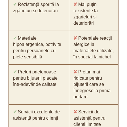
✔
Rezistență sporită la
✘
Mai puțin
zgârieturi și deteriorări
rezistente la
zgârieturi și
deteriorări
✔
Materiale
✘
Potențiale reacții
hipoalergenice, potrivite
alergice la
pentru persoanele cu
materialele utilizate,
piele sensibilă
în special la nichel
✔
Prețuri prietenoase
✘
Prețuri mai
pentru bijuterii placate
ridicate pentru
într-adevăr de calitate
bijuterii care se
înnegresc la prima
purtare
✔
Servicii excelente de
✘
Servicii de
asistență pentru clienți
asistență pentru
clienți limitate