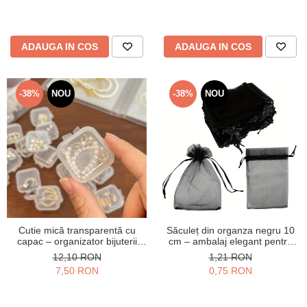
ADAUGA IN COS
ADAUGA IN COS
-38%
NOU
-38%
NOU
Cutie mică transparentă cu
Săculeț din organza negru 10
capac – organizator bijuterii
cm – ambalaj elegant pentru
elegant
bijuterii
12,10 RON
1,21 RON
7,50 RON
0,75 RON