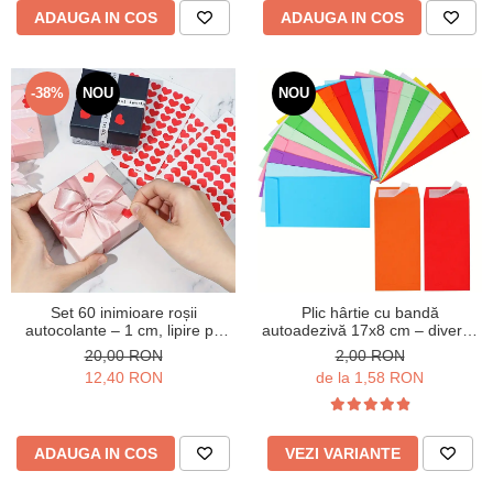
ADAUGA IN COS
ADAUGA IN COS
-38%
NOU
NOU
Set 60 inimioare roșii
Plic hârtie cu bandă
autocolante – 1 cm, lipire pe
autoadezivă 17x8 cm – diverse
orice suprafață
culori
20,00 RON
2,00 RON
12,40 RON
de la 1,58 RON
ADAUGA IN COS
VEZI VARIANTE