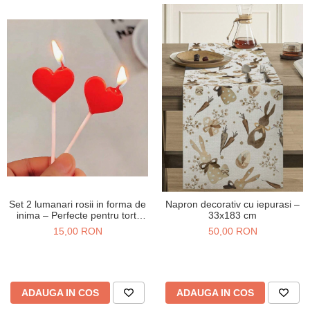
Verighete
Bijuterii pentru barbati
Inele
Lanturi
Bratari
Talismane
Verighete
Bijuterii din argint placate cu aur
24K
Set 2 lumanari rosii in forma de
Napron decorativ cu iepurasi –
inima – Perfecte pentru tort,
33x183 cm
fructe etc.
15,00 RON
50,00 RON
ADAUGA IN COS
ADAUGA IN COS