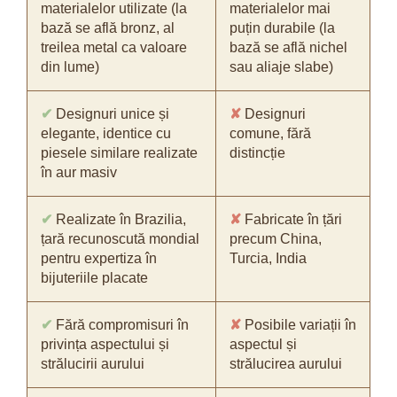
materialelor utilizate (la
materialelor mai
bază se află bronz, al
puțin durabile (la
treilea metal ca valoare
bază se află nichel
din lume)
sau aliaje slabe)
✔
Designuri unice și
✘
Designuri
elegante, identice cu
comune, fără
piesele similare realizate
distincție
în aur masiv
✔
Realizate în Brazilia,
✘
Fabricate în țări
țară recunoscută mondial
precum China,
pentru expertiza în
Turcia, India
bijuteriile placate
✔
Fără compromisuri în
✘
Posibile variații în
privința aspectului și
aspectul și
strălucirii aurului
strălucirea aurului