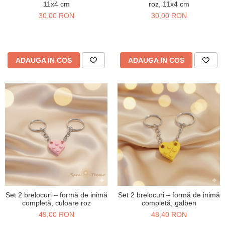
11x4 cm
roz, 11x4 cm
30,00 RON
30,00 RON
ADAUGA IN COS
ADAUGA IN COS
Set 2 brelocuri – formă de inimă
Set 2 brelocuri – formă de inimă
completă, culoare roz
completă, galben
49,00 RON
48,40 RON