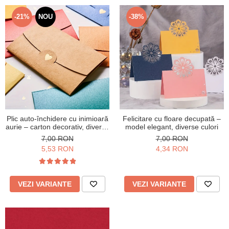
-21%
NOU
-38%
Plic auto-închidere cu inimioară
Felicitare cu floare decupată –
aurie – carton decorativ, diverse
model elegant, diverse culori
culori
7,00 RON
7,00 RON
5,53 RON
4,34 RON
VEZI VARIANTE
VEZI VARIANTE