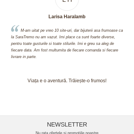
Apetri Dorina
se ca
Cand am descoperit acest site, am facut o comanda de
600 si ceva de lei din prima, deoarece nu m-am putut abtine.
nu 
Aveti bijuterii prea frumoase! Multumesc pentru bijuteria pe care
Sar
re
mi-ati oferit-o cadou, inseamna foarte mult pt mine ca stiti sa va
pretuiti clientii fideli!
Viața e o aventură. Trăiește-o frumos!
NEWSLETTER
Nu rata ofertele si promotiile noastre