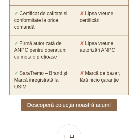
✔
Certificat de calitate și
✘
Lipsa vreunei
conformitate la orice
certificări
comandă
✔
Firmă autorizată de
✘
Lipsa vreunei
ANPC pentru operațiuni
autorizări ANPC
cu metale prețioase
✔
SaraTremo – Brand și
✘
Marcă de bazar,
Marcă înregistrată la
fără nicio garanție
OSIM
Descoperă colecția noastră acum!
A D