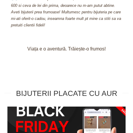
e.
nu spui ca nu e aur masiv. Recomand cu incredere magazinul
in
 care
SaraTremo.
fa
sa va
tri
Viața e o aventură. Trăiește-o frumos!
BIJUTERII PLACATE CU AUR