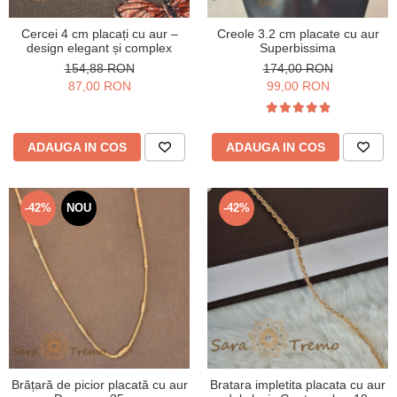
Cercei 4 cm placați cu aur –
Creole 3.2 cm placate cu aur
design elegant și complex
Superbissima
154,88 RON
174,00 RON
87,00 RON
99,00 RON
ADAUGA IN COS
ADAUGA IN COS
-42%
NOU
-42%
Brățară de picior placată cu aur
Bratara impletita placata cu aur