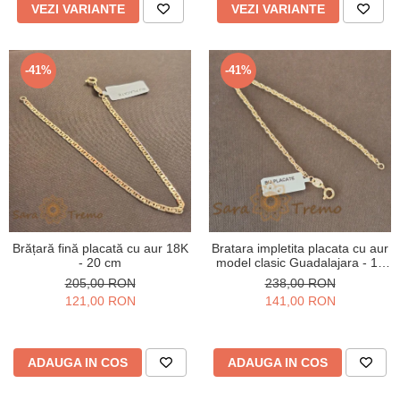
VEZI VARIANTE
VEZI VARIANTE
-41%
-41%
Brățară fină placată cu aur 18K
Bratara impletita placata cu aur
- 20 cm
model clasic Guadalajara - 19
cm
205,00 RON
238,00 RON
121,00 RON
141,00 RON
ADAUGA IN COS
ADAUGA IN COS