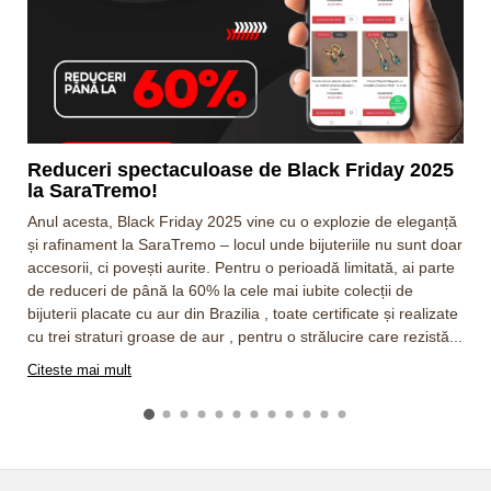
Reduceri spectaculoase de Black Friday 2025
la SaraTremo!
Anul acesta, Black Friday 2025 vine cu o explozie de eleganță
și rafinament la SaraTremo – locul unde bijuteriile nu sunt doar
accesorii, ci povești aurite. Pentru o perioadă limitată, ai parte
de reduceri de până la 60% la cele mai iubite colecții de
bijuterii placate cu aur din Brazilia , toate certificate și realizate
cu trei straturi groase de aur , pentru o strălucire care rezistă...
b
Citeste mai mult