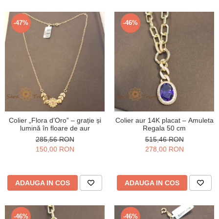
-47%
-46%
Colier „Flora d’Oro” – grație și
Colier aur 14K placat – Amuleta
lumină în floare de aur
Regala 50 cm
285,56 RON
515,46 RON
150,00 RON
278,00 RON
ADAUGA IN COS
ADAUGA IN COS
-46%
-46%