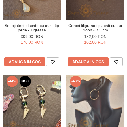
Set bijuterii placate cu aur - tip
Cercei filigranati placati cu aur
perle - Tigressa
Noon - 3.5 cm
309,00 RON
182,00 RON
170,00 RON
102,00 RON
ADAUGA IN COS
ADAUGA IN COS
-44%
NOU
-43%