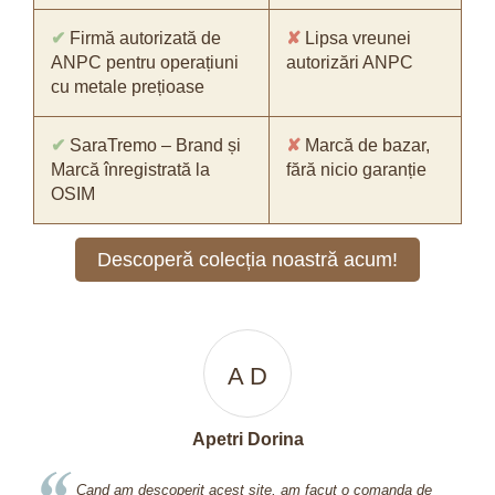
✔
Firmă autorizată de
✘
Lipsa vreunei
ANPC pentru operațiuni
autorizări ANPC
cu metale prețioase
✔
SaraTremo – Brand și
✘
Marcă de bazar,
Marcă înregistrată la
fără nicio garanție
OSIM
Descoperă colecția noastră acum!
V V
vali Vali
de
Am cumparat un lantisor cu cruciulita si arata bestial! Nici