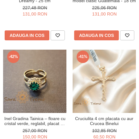
Dreamy - 25 cm
model clasic Guatemala - 18 cm
227,48 RON
225,06 RON
131,00 RON
131,00 RON
ADAUGA IN COS
ADAUGA IN COS
-42%
-41%
Inel Gradina Tainica – floare cu
Cruciulita 4 cm placata cu aur
cristal verde, reglabil, placat cu
Crucea Binelui
aur 18K
257,00 RON
102,85 RON
150,00 RON
60,50 RON