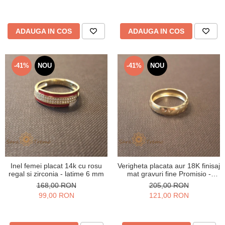
ADAUGA IN COS
ADAUGA IN COS
-41%
NOU
-41%
NOU
Inel femei placat 14k cu rosu
Verigheta placata aur 18K finisaj
regal si zirconia - latime 6 mm
mat gravuri fine Promisio -
latime 4 mm
168,00 RON
205,00 RON
99,00 RON
121,00 RON