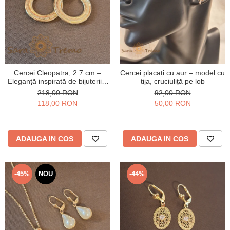
Cercei Cleopatra, 2.7 cm –
Cercei placați cu aur – model cu
Eleganță inspirată de bijuteriile
tija, cruciuliță pe lob
antice egiptene
218,00 RON
92,00 RON
118,00 RON
50,00 RON
ADAUGA IN COS
ADAUGA IN COS
-45%
NOU
-44%