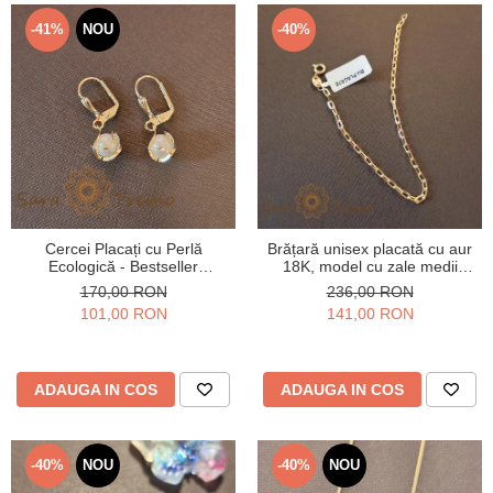
-41%
NOU
-40%
Cercei Placați cu Perlă
Brățară unisex placată cu aur
Ecologică - Bestseller
18K, model cu zale medii
SaraTremo - 2.5 cm
cubice, 19 cm
170,00 RON
236,00 RON
101,00 RON
141,00 RON
ADAUGA IN COS
ADAUGA IN COS
-40%
NOU
-40%
NOU