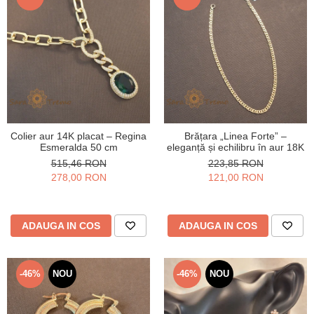
Colier aur 14K placat – Regina
Brățara „Linea Forte” –
Esmeralda 50 cm
eleganță și echilibru în aur 18K
515,46 RON
223,85 RON
278,00 RON
121,00 RON
ADAUGA IN COS
ADAUGA IN COS
-46%
NOU
-46%
NOU