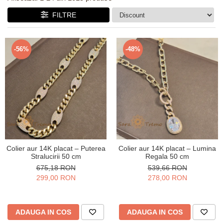
Verighete
Bijuterii pentru barbati
FILTRE
Inele
Lanturi
-56%
-48%
Bratari
Talismane
Verighete
Bijuterii din argint placate cu aur
24K
Colier aur 14K placat – Puterea
Colier aur 14K placat – Lumina
Stralucirii 50 cm
Regala 50 cm
675,18 RON
539,66 RON
299,00 RON
278,00 RON
ADAUGA IN COS
ADAUGA IN COS