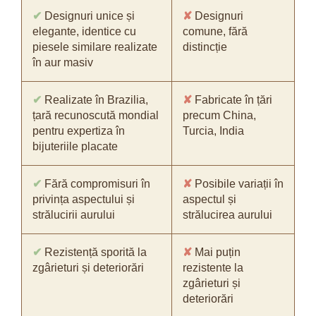
✔
Designuri unice și
✘
Designuri
elegante, identice cu
comune, fără
piesele similare realizate
distincție
în aur masiv
✔
Realizate în Brazilia,
✘
Fabricate în țări
țară recunoscută mondial
precum China,
pentru expertiza în
Turcia, India
bijuteriile placate
✔
Fără compromisuri în
✘
Posibile variații în
privința aspectului și
aspectul și
strălucirii aurului
strălucirea aurului
✔
Rezistență sporită la
✘
Mai puțin
zgârieturi și deteriorări
rezistente la
zgârieturi și
deteriorări