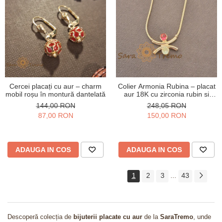
Cercei placați cu aur – charm
Colier Armonia Rubina – placat
mobil roșu în montură dantelată
aur 18K cu zirconia rubin si
peridot, Brazilia, stanta
144,00 RON
248,05 RON
87,00 RON
150,00 RON
ADAUGA IN COS
ADAUGA IN COS
1
2
3
43
...
Descoperă colecția de
bijuterii placate cu aur
de la
SaraTremo
, unde