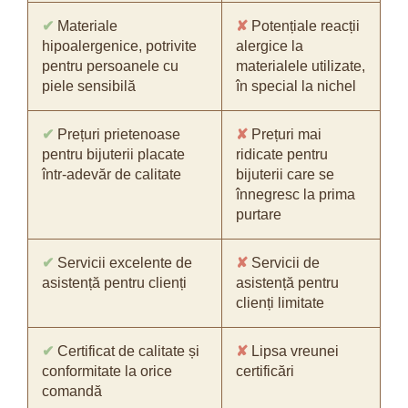
✔
Materiale
✘
Potențiale reacții
hipoalergenice, potrivite
alergice la
pentru persoanele cu
materialele utilizate,
piele sensibilă
în special la nichel
✔
Prețuri prietenoase
✘
Prețuri mai
pentru bijuterii placate
ridicate pentru
într-adevăr de calitate
bijuterii care se
înnegresc la prima
purtare
✔
Servicii excelente de
✘
Servicii de
asistență pentru clienți
asistență pentru
clienți limitate
✔
Certificat de calitate și
✘
Lipsa vreunei
conformitate la orice
certificări
comandă