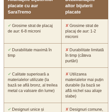
placate cu aur
altor bijuterii
SaraTremo
placate
✔
Grosime strat de placaj
✘
Grosime strat de
de aur: 6-8 microni
placaj de aur: 1-2
microni
✔
Durabilitate maximă în
✘
Durabilitate limitată
timp
în timp (câteva
purtări)
✔
Calitate superioară a
✘
Utilizarea
materialelor utilizate (la
materialelor mai puțin
bază se află bronz, al treilea
durabile (la bază se
metal ca valoare din lume)
află nichel sau aliaje
slabe)
✔
Designuri unice și
✘
Designuri comune,