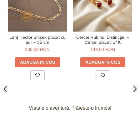
Lanț Hector unisex placat cu
Cercei Rubinul Distincției –
aur – 55 cm
Cercei placați 14K
285,00 RON
149,00 RON
ADAUGA IN COS
ADAUGA IN COS
Viața e o aventură. Trăiește-o frumos!