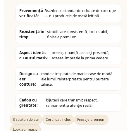
Proveniență
Brazilia, cu standarde ridicate de execuție
verificată:
— nu producție de masă ieftină.
Rezistență în
stratificare consistentă, luciu stabil,
timp:
finisaje premium.
Aspect identic
aceeași nuanță, aceeași prezență,
cu aurul masiv:
aceeași impresie la prima vedere.
Design cu
modele inspirate de marile case de modă
aer
ale lumii, reinterpretate pentru purtare
couture:
zilnică.
Cadou cu
bijuterii care transmit respect,
greutate:
rafinament și atenție reală.
3 straturi de aur
Certificat inclus
Finisaje premium
Look aur masiv