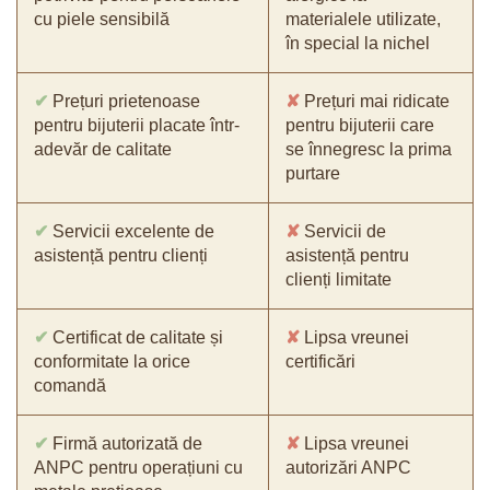
cu piele sensibilă
materialele utilizate,
în special la nichel
✔
Prețuri prietenoase
✘
Prețuri mai ridicate
pentru bijuterii placate într-
pentru bijuterii care
adevăr de calitate
se înnegresc la prima
purtare
✔
Servicii excelente de
✘
Servicii de
asistență pentru clienți
asistență pentru
clienți limitate
✔
Certificat de calitate și
✘
Lipsa vreunei
conformitate la orice
certificări
comandă
✔
Firmă autorizată de
✘
Lipsa vreunei
ANPC pentru operațiuni cu
autorizări ANPC