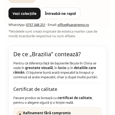
Vezi colecțiile
Întreabă-ne rapid
WhatsApp:
0757 348 251
· Email:
office@saratremo.ro
*Modelele sunt creații inspirate de estetica marilor case de
modă; brandurile respective nu sunt afiliate.
De ce „Brazilia” contează?
Pentru că diferența față de bijuteriile făcute în China se
vede în
greutate vizuală
, în
luciu
și în
detaliile care
rămân
. O bijuterie bună arată impecabil la început și
continuă să arate impecabil, chiar și după multe purtări.
Certificat de calitate
Fiecare produs se livrează cu
certificat de calitate
,
pentru o alegere sigură și o liniște reală.
Rafinament fără compromis
✦