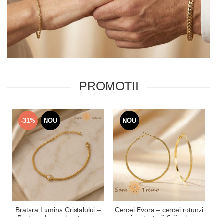
PROMOTII
-31%
NOU
NOU
Bratara Lumina Cristalului –
Cercei Évora – cercei rotunzi