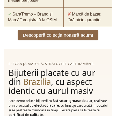
metale prețioase
✔
SaraTremo – Brand și
✘
Marcă de bazar,
Marcă înregistrată la OSIM
fără nicio garanție
Descoperă colecția noastră acum!
ELEGANȚĂ MATURĂ. STRĂLUCIRE CARE RĂMÂNE.
Bijuterii placate cu aur
din
Brazilia
, cu aspect
identic cu aurul masiv
SaraTremo aduce bijuterii cu
3 straturi groase de aur
, realizate
prin procesul de
electroplacare
, cu finisaje care arată impecabil
și se păstrează frumoase în timp. Fiecare piesă se livrează cu
certificat de calitate
.