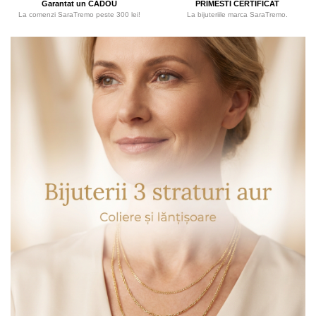
Garantat un CADOU
PRIMESTI CERTIFICAT
La comenzi SaraTremo peste 300 lei!
La bijuteriile marca SaraTremo.