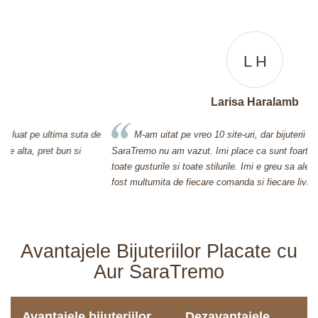
L H
Larisa Haralamb
de
M-am uitat pe vreo 10 site-uri, dar bijuterii asa frumoase ca la
SaraTremo nu am vazut. Imi place ca sunt foarte diverse, pentru
c
toate gusturile si toate stilurile. Imi e greu sa aleg de fiecare data. Am
p
fost multumita de fiecare comanda si fiecare livrare in parte.
c
f
Avantajele Bijuteriilor Placate cu
Aur SaraTremo
Avantajele bijuteriilor
Dezavantajele