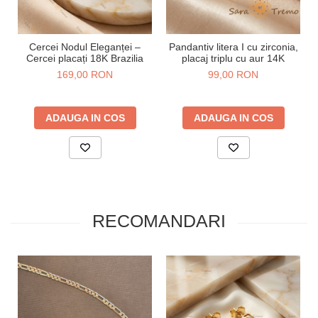
Cercei Nodul Eleganței –
Pandantiv litera I cu zirconia,
Cercei placați 18K Brazilia
placaj triplu cu aur 14K
169,00 RON
99,00 RON
ADAUGA IN COS
ADAUGA IN COS
RECOMANDARI