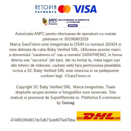
Autorizatie ANPC pentru efectuarea de operatiuni cu metale
pretioase nr. 0010690/2019
Marca SaraTremo este inregistrata la OSIM cu numarul 162424 si
este detinuta de catre Baby Verified SRL. Utilizarea acestei marci,
a domeniului "saratremo.ro" sau a numelui SARATREMO, in forma
directa sau "ascunsa" (de tipul, dar nu limitat la, meta taguri sau
alte tehnici de indexare, cautare web) fara permisiunea prealabila
scrisa a SC Baby Verified SRL este interzisa si se pedepseste
conform legii. ©SaraTremo.ro
Copyright SC Baby Verified SRL. Marca inregistrata. Toate
drepturile asupra textelor si fotografiilor sunt rezervate. Site
realizat si promovat de SuportRemote.ro.
Platforma E-commerce
by
Gomag
4749819f0d917dc5db71edd975e97bba
Livrare oriunde in Europa in 2 zile prin DHL Express