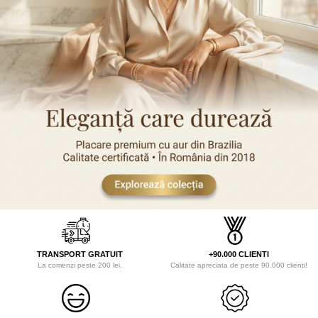
Verighete
Bijuterii pentru barbati
Inele
Lanturi
Bratari
Talismane
Verighete
Bijuterii din argint placate cu aur
24K
TRANSPORT GRATUIT
+90.000 CLIENTI
La comenzi peste 200 lei.
Calitate apreciata de peste 90.000 clienti!