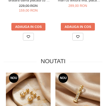
Bratara dama placata cu 3
mari cu textură fină, placaj
straturi de aur 18K Brazilia,
triplu cu aur 14K, 6 cm
229,00 RON
289,00 RON
cu stanta, 19 cm + prelungire
159,00 RON
6 cm
ADAUGA IN COS
ADAUGA IN COS
NOUTATI
NOU
NOU