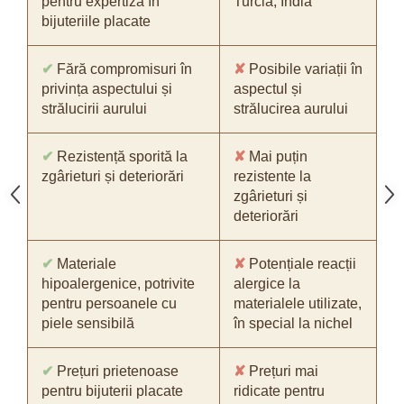
pentru expertiza în
Turcia, India
bijuteriile placate
✔
Fără compromisuri în
✘
Posibile variații în
privința aspectului și
aspectul și
strălucirii aurului
strălucirea aurului
✔
Rezistență sporită la
✘
Mai puțin
zgârieturi și deteriorări
rezistente la
zgârieturi și
deteriorări
✔
Materiale
✘
Potențiale reacții
hipoalergenice, potrivite
alergice la
pentru persoanele cu
materialele utilizate,
piele sensibilă
în special la nichel
✔
Prețuri prietenoase
✘
Prețuri mai
pentru bijuterii placate
ridicate pentru