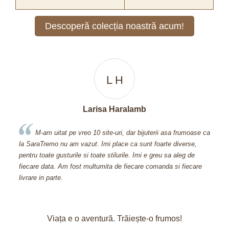
Descoperă colecția noastră acum!
L H
Larisa Haralamb
M-am uitat pe vreo 10 site-uri, dar bijuterii asa frumoase ca
Cand am de
raTremo nu am vazut. Imi place ca sunt foarte diverse,
600 si ceva de 
u toate gusturile si toate stilurile. Imi e greu sa aleg de
Aveti bijuterii 
re data. Am fost multumita de fiecare comanda si fiecare
mi-ati oferit-o 
e in parte.
pretuiti clientii f
Viața e o aventură. Trăiește-o frumos!