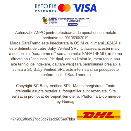
Autorizatie ANPC pentru efectuarea de operatiuni cu metale
pretioase nr. 0010690/2019
Marca SaraTremo este inregistrata la OSIM cu numarul 162424 si
este detinuta de catre Baby Verified SRL. Utilizarea acestei marci,
a domeniului "saratremo.ro" sau a numelui SARATREMO, in forma
directa sau "ascunsa" (de tipul, dar nu limitat la, meta taguri sau
alte tehnici de indexare, cautare web) fara permisiunea prealabila
scrisa a SC Baby Verified SRL este interzisa si se pedepseste
conform legii. ©SaraTremo.ro
Copyright SC Baby Verified SRL. Marca inregistrata. Toate
drepturile asupra textelor si fotografiilor sunt rezervate. Site
realizat si promovat de SuportRemote.ro.
Platforma E-commerce
by Gomag
4749819f0d917dc5db71edd975e97bba
Livrare oriunde in Europa in 2 zile prin DHL Express