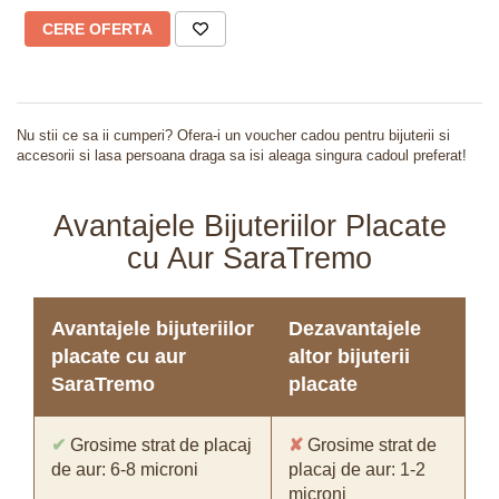
CERE OFERTA
Nu stii ce sa ii cumperi? Ofera-i un voucher cadou pentru bijuterii si
accesorii si lasa persoana draga sa isi aleaga singura cadoul preferat!
Avantajele Bijuteriilor Placate
cu Aur SaraTremo
Avantajele bijuteriilor
Dezavantajele
placate cu aur
altor bijuterii
SaraTremo
placate
✔
Grosime strat de placaj
✘
Grosime strat de
de aur: 6-8 microni
placaj de aur: 1-2
microni