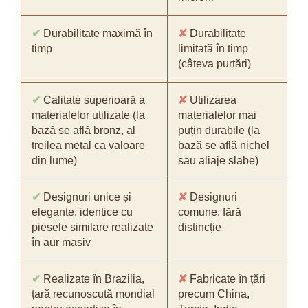
✔
Durabilitate maximă în
✘
Durabilitate
timp
limitată în timp
(câteva purtări)
✔
Calitate superioară a
✘
Utilizarea
materialelor utilizate (la
materialelor mai
bază se află bronz, al
puțin durabile (la
treilea metal ca valoare
bază se află nichel
din lume)
sau aliaje slabe)
✔
Designuri unice și
✘
Designuri
elegante, identice cu
comune, fără
piesele similare realizate
distincție
în aur masiv
✔
Realizate în Brazilia,
✘
Fabricate în țări
țară recunoscută mondial
precum China,