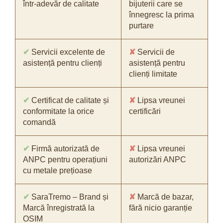
într-adevăr de calitate
bijuterii care se
înnegresc la prima
purtare
✔
Servicii excelente de
✘
Servicii de
asistență pentru clienți
asistență pentru
clienți limitate
✔
Certificat de calitate și
✘
Lipsa vreunei
conformitate la orice
certificări
comandă
✔
Firmă autorizată de
✘
Lipsa vreunei
ANPC pentru operațiuni
autorizări ANPC
cu metale prețioase
✔
SaraTremo – Brand și
✘
Marcă de bazar,
Marcă înregistrată la
fără nicio garanție
OSIM