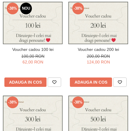
Verighete
Bijuterii pentru barbati
-38%
NOU
-38%
Inele
Lanturi
Bratari
Talismane
Verighete
Voucher cadou 100 lei
Voucher cadou 200 lei
Bijuterii din argint placate cu aur
100,00 RON
200,00 RON
24K
62,00 RON
124,00 RON
ADAUGA IN COS
ADAUGA IN COS
-38%
-38%