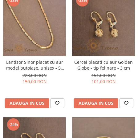
-33%
-33%
Lantisor Sinor placat cu aur
Cercei placati cu aur Golden
model butoiase, unisex - 50
Globe - tip felinare - 3 cm
cm
223,00 RON
151,00 RON
150,00 RON
101,00 RON
ADAUGA IN COS
ADAUGA IN COS
-24%