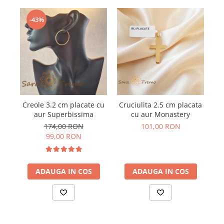
-43%
Creole 3.2 cm placate cu
Cruciulita 2.5 cm placata
L
aur Superbissima
cu aur Monastery
174,00 RON
101,00 RON
99,00 RON
ADAUGA IN COS
ADAUGA IN COS