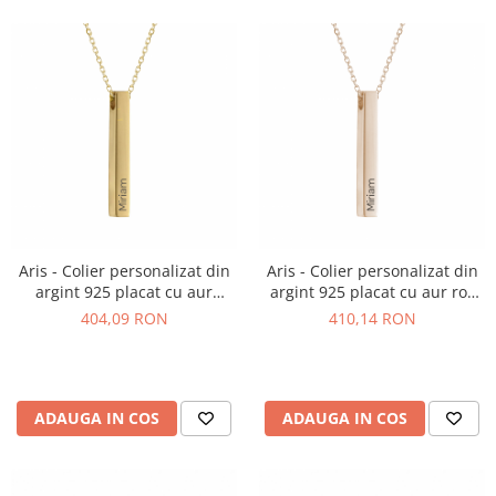
Aris - Colier personalizat din
Aris - Colier personalizat din
argint 925 placat cu aur
argint 925 placat cu aur roz
galben 24k cu pandantiv
cu pandantiv tubular gol in
404,09 RON
410,14 RON
tubular gol in interior
interior
ADAUGA IN COS
ADAUGA IN COS