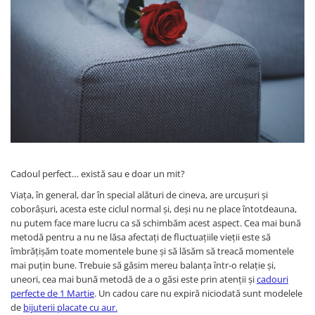
Verighete
Bijuterii pentru barbati
Inele
Lanturi
Bratari
Talismane
Verighete
Bijuterii din argint placate cu aur
24K
Cadoul perfect… există sau e doar un mit?
Viața, în general, dar în special alături de cineva, are urcușuri și
coborâșuri, acesta este ciclul normal și, deși nu ne place întotdeauna,
nu putem face mare lucru ca să schimbăm acest aspect. Cea mai bună
metodă pentru a nu ne lăsa afectați de fluctuațiile vieții este să
îmbrățișăm toate momentele bune și să lăsăm să treacă momentele
mai puțin bune. Trebuie să găsim mereu balanța într-o relație și,
uneori, cea mai bună metodă de a o găsi este prin atenții și
cadouri
perfecte de 1 Martie
. Un cadou care nu expiră niciodată sunt modelele
de
bijuterii placate cu aur.