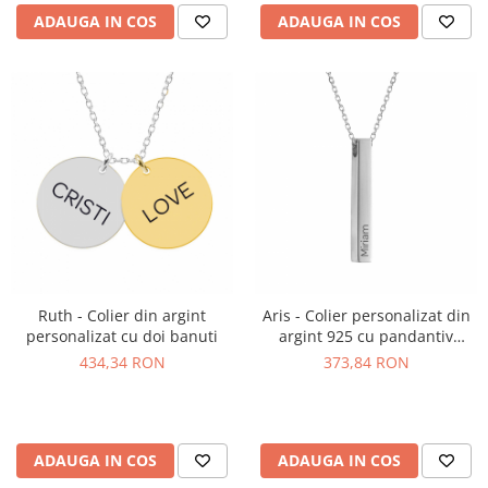
ADAUGA IN COS
ADAUGA IN COS
Ruth - Colier din argint
Aris - Colier personalizat din
personalizat cu doi banuti
argint 925 cu pandantiv
tubular gol in interior
434,34 RON
373,84 RON
ADAUGA IN COS
ADAUGA IN COS