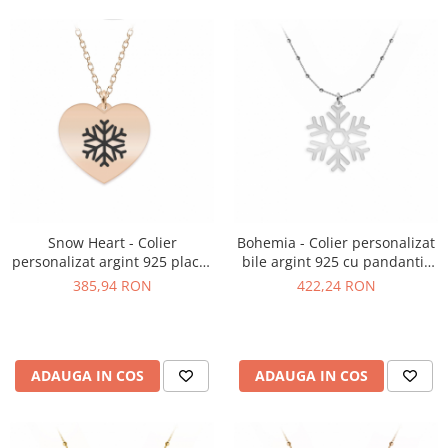
Snow Heart - Colier
Bohemia - Colier personalizat
personalizat argint 925 placat
bile argint 925 cu pandantiv
cu aur roz pandantiv inima cu
Fulg
385,94 RON
422,24 RON
fulg
ADAUGA IN COS
ADAUGA IN COS