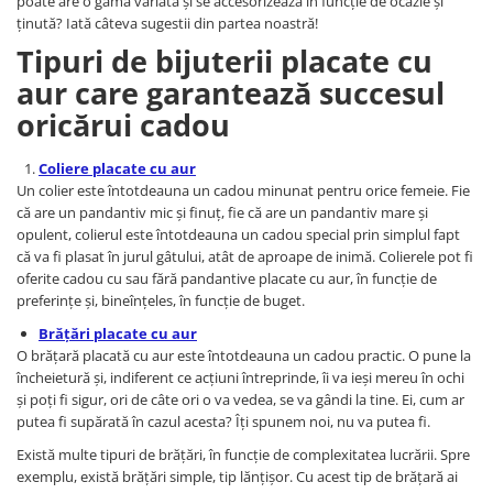
poate are o gamă variată și se accesorizează în funcție de ocazie și
ținută? Iată câteva sugestii din partea noastră!
Tipuri de bijuterii placate cu
aur care garantează succesul
oricărui cadou
Coliere placate cu aur
Un colier este întotdeauna un cadou minunat pentru orice femeie. Fie
că are un pandantiv mic și finuț, fie că are un pandantiv mare și
opulent, colierul este întotdeauna un cadou special prin simplul fapt
că va fi plasat în jurul gâtului, atât de aproape de inimă. Colierele pot fi
oferite cadou cu sau fără pandantive placate cu aur, în funcție de
preferințe și, bineînțeles, în funcție de buget.
Brățări placate cu aur
O brățară placată cu aur este întotdeauna un cadou practic. O pune la
încheietură și, indiferent ce acțiuni întreprinde, îi va ieși mereu în ochi
și poți fi sigur, ori de câte ori o va vedea, se va gândi la tine. Ei, cum ar
putea fi supărată în cazul acesta? Îți spunem noi, nu va putea fi.
Există multe tipuri de brățări, în funcție de complexitatea lucrării. Spre
exemplu, există brățări simple, tip lănțișor. Cu acest tip de brățară ai