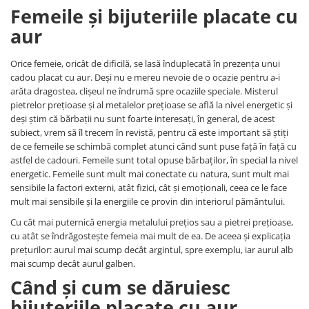
Femeile și bijuteriile placate cu
aur
Orice femeie, oricât de dificilă, se lasă înduplecată în prezența unui
cadou placat cu aur. Deși nu e mereu nevoie de o ocazie pentru a-i
arăta dragostea, clișeul ne îndrumă spre ocaziile speciale. Misterul
pietrelor prețioase și al metalelor prețioase se află la nivel energetic și
deși știm că bărbații nu sunt foarte interesați, în general, de acest
subiect, vrem să îl trecem în revistă, pentru că este important să știți
de ce femeile se schimbă complet atunci când sunt puse față în față cu
astfel de cadouri. Femeile sunt total opuse bărbaților, în special la nivel
energetic. Femeile sunt mult mai conectate cu natura, sunt mult mai
sensibile la factori externi, atât fizici, cât și emoționali, ceea ce le face
mult mai sensibile și la energiile ce provin din interiorul pământului.
Cu cât mai puternică energia metalului prețios sau a pietrei prețioase,
cu atât se îndrăgostește femeia mai mult de ea. De aceea și explicația
prețurilor: aurul mai scump decât argintul, spre exemplu, iar aurul alb
mai scump decât aurul galben.
Când și cum se dăruiesc
bijuteriile placate cu aur