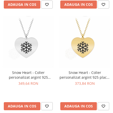
ADAUGA IN COS
ADAUGA IN COS
Snow Heart - Colier
Snow Heart - Colier
personalizat argint 925
personalizat argint 925 placat
pandantiv inima cu fulg
cu aur galben 24K pandantiv
349,64 RON
373,84 RON
inima cu fulg
ADAUGA IN COS
ADAUGA IN COS