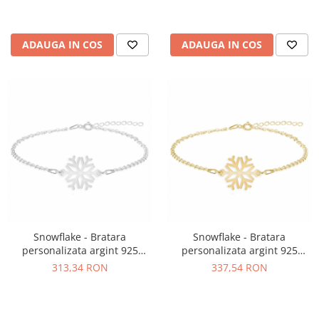
ADAUGA IN COS
ADAUGA IN COS
Snowflake - Bratara
Snowflake - Bratara
personalizata argint 925
personalizata argint 925
15+4cm cu pandantiv Fulg
placat cu aur galben 24K
313,34 RON
337,54 RON
15+4cm cu pandantiv Fulg