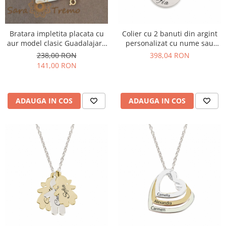
Bratara impletita placata cu
Colier cu 2 banuti din argint
aur model clasic Guadalajara
personalizat cu nume sau
- 19 cm
texte - 45 cm
238,00 RON
398,04 RON
141,00 RON
ADAUGA IN COS
ADAUGA IN COS