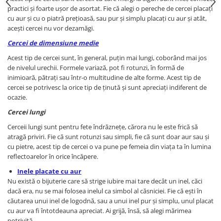
practici și foarte ușor de asortat. Fie că alegi o pereche de cercei placați
cu aur și cu o piatră prețioasă, sau pur și simplu placați cu aur și atât,
acești cercei nu vor dezamăgi.
Cercei de dimensiune medie
Acest tip de cercei sunt, în general, puțin mai lungi, coborând mai jos
de nivelul urechii. Formele variază, pot fi rotunzi, în formă de
inimioară, pătrați sau într-o multitudine de alte forme. Acest tip de
cercei se potrivesc la orice tip de ținută și sunt apreciați indiferent de
ocazie.
Cercei lungi
Cerceii lungi sunt pentru fete îndrăznețe, cărora nu le este frică să
atragă priviri. Fie că sunt rotunzi sau simpli, fie că sunt doar aur sau și
cu pietre, acest tip de cercei o va pune pe femeia din viața ta în lumina
reflectoarelor în orice încăpere.
Inele placate cu aur
Nu există o bijuterie care să strige iubire mai tare decât un inel, căci
dacă era, nu se mai folosea inelul ca simbol al căsniciei. Fie că ești în
căutarea unui inel de logodnă, sau a unui inel pur și simplu, unul placat
cu aur va fi întotdeauna apreciat. Ai grijă, însă, să alegi mărimea
potrivită.