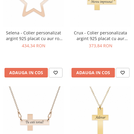
Selena - Colier personalizat
Crux - Colier personalizata
argint 925 placat cu aur roz
argint 925 placat cu aur
cu pandantiv stea
galben 24K cruce cu text
434,34 RON
373,84 RON
ADAUGA IN COS
ADAUGA IN COS