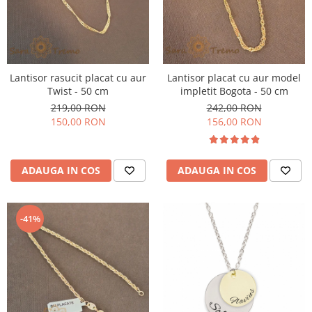
Lantisor rasucit placat cu aur
Lantisor placat cu aur model
Twist - 50 cm
impletit Bogota - 50 cm
219,00 RON
242,00 RON
150,00 RON
156,00 RON
ADAUGA IN COS
ADAUGA IN COS
-41%