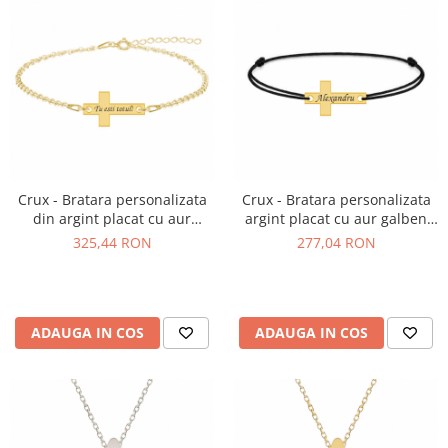
Crux - Bratara personalizata
Crux - Bratara personalizata
din argint placat cu aur
argint placat cu aur galben
galben 24K cruce cu text
24K si snur cruce
325,44 RON
277,04 RON
ADAUGA IN COS
ADAUGA IN COS