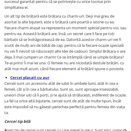
succesul garantat pentru că se potrivește cu orice tocmai prin
simplitatea ei.
Un alt tip de brățară este brățara cu charm-uri. Deși mai greu de
asortat la alte bijuterii, este o brățară care poartă o istorie cu ea.
Fiecare charm atașat va reprezenta un moment special pentru voi, sau
pentru ea. Această brățară are, însă, un secret care îi face pe toți
bărbații să se îndrăgostească de ea. Datorită acestor charm-uri vei fi
scutit de mulți ani de bătăi de cap, pentru că la fiecare ocazie specială
nu vei fi nevoit să născocești alte idei de cadouri. Simplu! Brățara o are
deja, îi mai cumperi un charm! Ce se întâmplă când se umple brățara?
Te-ai prins! Îi mai iei una. O femeie nu are niciodată destule brățări, cu
atât mai mult acum, când fiecare element al brățării spune o poveste.
Cercei placați cu aur
Cerceii sunt un accesoriu atât de iubit în ambele lumi, atât în cea a
femeii, cât și în cea a bărbatului. Sunt șic, sunt aproape insesizabili,
uneori chiar uiți că îi porți, și te ajută să strălucești, indiferent de ocazie.
La fel ca orice altă bijuterie, cerceii sunt de atât de multe tipuri, încât
este imposibil să nu găsești perechea perfectă pentru femeia din viața
ta.
Cercei tip bilă
Acest tip de cercei sunt cerceii cu care mergi la sigur. Sunt mici, comozi,