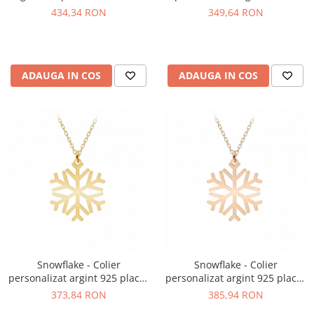
cruce
pandantiv Fulg
434,34 RON
349,64 RON
ADAUGA IN COS
ADAUGA IN COS
Snowflake - Colier
Snowflake - Colier
personalizat argint 925 placat
personalizat argint 925 placat
cu aur galben 24K cu
cu aur roz cu pandantiv Fulg
373,84 RON
385,94 RON
pandantiv Fulg