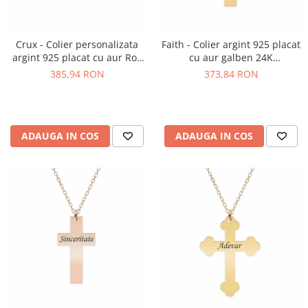
Crux - Colier personalizata
Faith - Colier argint 925 placat
argint 925 placat cu aur Roz
cu aur galben 24K
cruce cu text
personalizat cu text - cruce
385,94 RON
373,84 RON
ADAUGA IN COS
ADAUGA IN COS