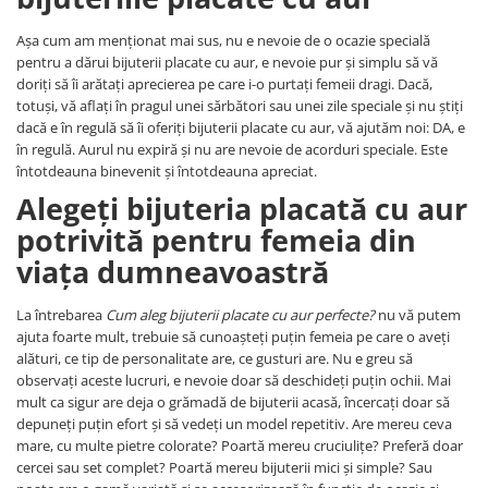
Așa cum am menționat mai sus, nu e nevoie de o ocazie specială
pentru a dărui bijuterii placate cu aur, e nevoie pur și simplu să vă
doriți să îi arătați aprecierea pe care i-o purtați femeii dragi. Dacă,
totuși, vă aflați în pragul unei sărbători sau unei zile speciale și nu știți
dacă e în regulă să îi oferiți bijuterii placate cu aur, vă ajutăm noi: DA, e
în regulă. Aurul nu expiră și nu are nevoie de acorduri speciale. Este
întotdeauna binevenit și întotdeauna apreciat.
Alegeți bijuteria placată cu aur
potrivită pentru femeia din
viața dumneavoastră
La întrebarea
Cum aleg bijuterii placate cu aur perfecte?
nu vă putem
ajuta foarte mult, trebuie să cunoașteți puțin femeia pe care o aveți
alături, ce tip de personalitate are, ce gusturi are. Nu e greu să
observați aceste lucruri, e nevoie doar să deschideți puțin ochii. Mai
mult ca sigur are deja o grămadă de bijuterii acasă, încercați doar să
depuneți puțin efort și să vedeți un model repetitiv. Are mereu ceva
mare, cu multe pietre colorate? Poartă mereu cruciulițe? Preferă doar
cercei sau set complet? Poartă mereu bijuterii mici și simple? Sau