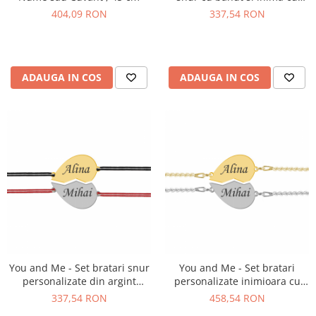
nume din argint 925
404,09 RON
337,54 RON
ADAUGA IN COS
ADAUGA IN COS
You and Me - Set bratari snur
You and Me - Set bratari
personalizate din argint
personalizate inimioara cu
inimioara pentru cuplu cu
nume pentru cuplu din argint
337,54 RON
458,54 RON
nume
925