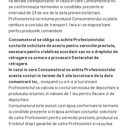
va decala corespunzator. In cazul in care Consumatorul nu
se conformeaza termenilor si conditiilor prezente in
intervalul de 24 de ore de la data primirii instiintarii,
Profesionistul va returna produsul Consumatorului cu plata
ramburs a costului de transport, fara a i se inapoia banii
pentru produsele comandate.
Consumatorul se obliga sa achite Profesionistului
costurile solicitate de acesta pentru serviciile prestate,
necesare pentru stabilirea acordarii sau nu a dreptului de
retragere ca urmare a procesarii Declaratiei de
retragere.
In cazul in care Consumatorul nu achita Profesionistului
aceste costuri in termen de 5 zile lucratoare de la data
comunicarii lor,
, incepand cu a 6-a zi lucratoare
Profesionistul va calcula si costul serviciului de depozitare a
produsului returnat, in valoare de 1 leu pentru fiecare zi de
depozitare.
Consumatorul este avizat ca in lipsa conformarii la termenii
si conditiile prezente si in lipsa achitarii costurilor solicitate
de catre Profesionist pentru serviciile prestate, produsul va
fi retinut drept garantie de catre Profesionist si va putea