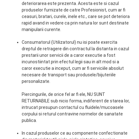
deteriorarea este prezenta. Acesta este si cazul
produselor furnizate de catre Profesionist, cum ar fi
ceasuri, bratari, curele, inele etc., care se pot deteriora
rapid avand in vedere ca prin natura lor sunt destinate
manipularii curente.
Consumatorul (Utilizatorul) nu isi poate exercita
dreptul de retragere din contractul la distanta in cazul
prestarii unor servicii de a caror executie a fost
incunostiintat prin efectul legii sau in alt mod si a
caror executie a inceput, cum ar fi serviciile absolut
necesare de transport sau produsele/bijuteriile
personalizate.
Piercingurile, de orice fel ar fi ele, NU SUNT
RETURNABILE sub nicio forma, indiferent de starea lor,
intrucat presupun contactul cu fluidele/mucoasele
corpului si returul contravine normelor de sanatate
publica.
In cazul produselor ce au componente confectionate