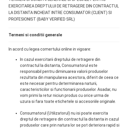
Verighete
EXERCITAREA DREPTULUI DE RETRAGERE DIN CONTRACTUL
Bijuterii pentru barbati
LA DISTANTA INCHEIAT INTRE CONSUMATOR (CLIENT) SI
Inele
PROFESIONIST (BABY VERIFIED SRL)
Lanturi
Bratari
Termeni si conditii generale
Talismane
Verighete
In acord cu legea comertului online in vigoare:
Bijuterii din argint placate cu aur
24K
In cazul exercitarii dreptului de retragere din
contractul la distanta, Consumatorul este
responsabil pentru diminuarea valorii produselor
rezultata din manipularea acestora, diferit de ceea ce
este necesar pentru determinarea naturii,
caracteristicilor si functionarii produselor. Asadar, nu
vom primi la retur niciun produs cu orice urma de
uzura si fara toate etichetele si accesoriile originale.
Consumatorul (Utilizatorul) nu isi poate exercita
dreptul de retragere din contractul la distanta in cazul
produselor care prin natura lor se pot deteriora rapid si