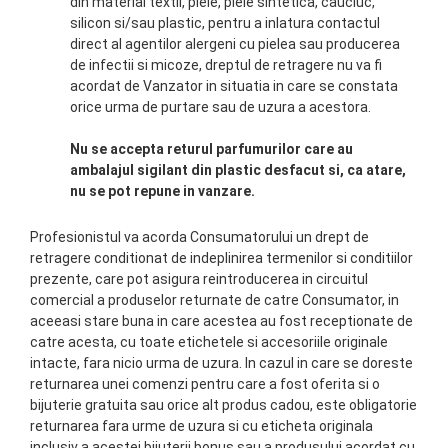
din material textil, piele, piele sintetica, cauciuc,
silicon si/sau plastic, pentru a inlatura contactul
direct al agentilor alergeni cu pielea sau producerea
de infectii si micoze, dreptul de retragere nu va fi
acordat de Vanzator in situatia in care se constata
orice urma de purtare sau de uzura a acestora.
Nu se accepta returul parfumurilor care au
ambalajul sigilant din plastic desfacut si, ca atare,
nu se pot repune in vanzare.
Profesionistul va acorda Consumatorului un drept de
retragere conditionat de indeplinirea termenilor si conditiilor
prezente, care pot asigura reintroducerea in circuitul
comercial a produselor returnate de catre Consumator, in
aceeasi stare buna in care acestea au fost receptionate de
catre acesta, cu toate etichetele si accesoriile originale
intacte, fara nicio urma de uzura. In cazul in care se doreste
returnarea unei comenzi pentru care a fost oferita si o
bijuterie gratuita sau orice alt produs cadou, este obligatorie
returnarea fara urme de uzura si cu eticheta originala
inclusiv a acestei bijuterii bonus sau a produsului acordat cu