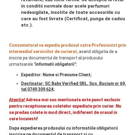
in conditii normale doar acele parfumuri
nedesigilate, insotite de toate accesoriile cu
care au fost livrate (Certificat, punga de cadou
etc.).
Consumatorul va expedia produsul catre Profesionist prin
intermediul serviciilor de curierat,
avand obligatia de a
inscrie pe documentul de transport al produsului
urmatoarele
"informatii obligatorii":
Expeditor: Nume si Prenume Client;
Destinatar: SC Baby Verified SRL, Sos. Bucium nr 69,
tel 0749 309 624;
Atentie!
Adresa mai sus mentionata este punct exclusiv
pentru receptionarea coletelor expediate prin curier. Nu
se predau colete in mod direct, indiferent de orasul in
care locuiesti!
Dupa expedierea produsului cu informatiile obligatorii
inscrise pe documentul de transport si cu