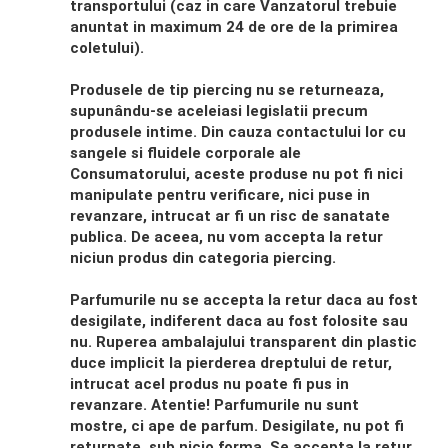
transportului (caz in care Vanzatorul trebuie
anuntat in maximum 24 de ore de la primirea
coletului).
Produsele de tip piercing nu se returneaza,
supunându-se aceleiasi legislatii precum
produsele intime. Din cauza contactului lor cu
sangele si fluidele corporale ale
Consumatorului, aceste produse nu pot fi nici
manipulate pentru verificare, nici puse in
revanzare, intrucat ar fi un risc de sanatate
publica. De aceea, nu vom accepta la retur
niciun produs din categoria piercing.
Parfumurile nu se accepta la retur daca au fost
desigilate, indiferent daca au fost folosite sau
nu. Ruperea ambalajului transparent din plastic
duce implicit la pierderea dreptului de retur,
intrucat acel produs nu poate fi pus in
revanzare. Atentie! Parfumurile nu sunt
mostre, ci ape de parfum. Desigilate, nu pot fi
returnate, sub nicio forma. Se accepta la retur