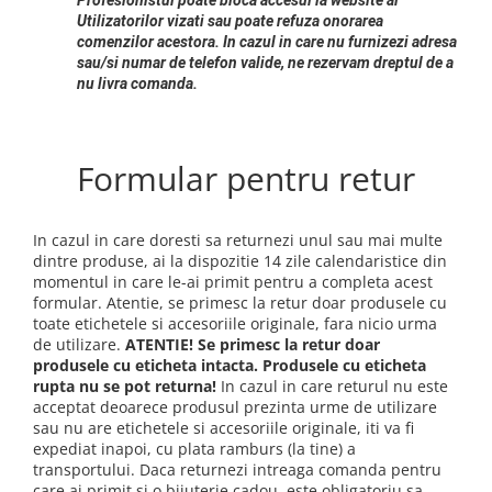
Profesionistul poate bloca accesul la website al
Utilizatorilor vizati sau poate refuza onorarea
comenzilor acestora. In cazul in care nu furnizezi adresa
sau/si numar de telefon valide, ne rezervam dreptul de a
nu livra comanda.
Formular pentru retur
In cazul in care doresti sa returnezi unul sau mai multe
dintre produse, ai la dispozitie 14 zile calendaristice din
momentul in care le-ai primit pentru a completa acest
formular. Atentie, se primesc la retur doar produsele cu
toate etichetele si accesoriile originale, fara nicio urma
de utilizare.
ATENTIE! Se primesc la retur doar
produsele cu eticheta intacta. Produsele cu eticheta
rupta nu se pot returna!
In cazul in care returul nu este
acceptat deoarece produsul prezinta urme de utilizare
sau nu are etichetele si accesoriile originale, iti va fi
expediat inapoi, cu plata ramburs (la tine) a
transportului. Daca returnezi intreaga comanda pentru
care ai primit si o bijuterie cadou, este obligatoriu sa