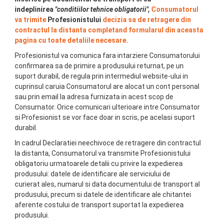
indeplinirea
"conditiilor tehnice obligatorii",
Consumatorul
va trimite
Profesionistului
decizia sa de retragere din
contractul la distanta completand formularul din aceasta
pagina cu toate detaliile necesare.
Profesionistul va comunica fara intarziere Consumatorului
confirmarea sa de primire a produsului returnat, pe un
suport durabil, de regula prin intermediul website-ului in
cuprinsul caruia Consumatorul are alocat un cont personal
sau prin email la adresa furnizata in acest scop de
Consumator. Orice comunicari ulterioare intre Consumator
si Profesionist se vor face doar in scris, pe acelasi suport
durabil.
In cadrul Declaratiei neechivoce de retragere din contractul
la distanta, Consumatorul va transmite Profesionistului
obligatoriu urmatoarele detalii cu privire la expedierea
produsului: datele de identificare ale serviciului de
curierat ales, numarul si data documentului de transport al
produsului, precum si datele de identificare ale chitantei
aferente costului de transport suportat la expedierea
produsului.