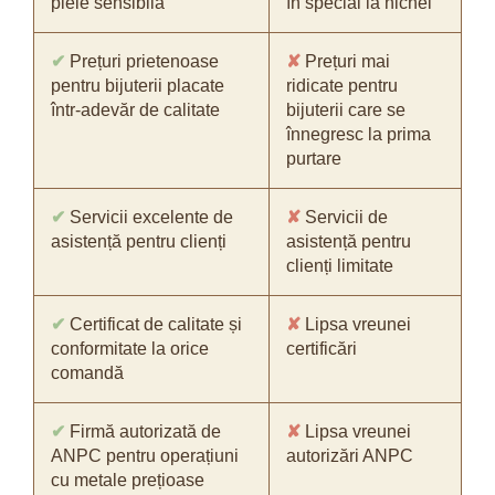
piele sensibilă
în special la nichel
✔
Prețuri prietenoase
✘
Prețuri mai
pentru bijuterii placate
ridicate pentru
într-adevăr de calitate
bijuterii care se
înnegresc la prima
purtare
✔
Servicii excelente de
✘
Servicii de
asistență pentru clienți
asistență pentru
clienți limitate
✔
Certificat de calitate și
✘
Lipsa vreunei
conformitate la orice
certificări
comandă
✔
Firmă autorizată de
✘
Lipsa vreunei
ANPC pentru operațiuni
autorizări ANPC
cu metale prețioase