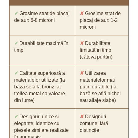
✔
Grosime strat de placaj
✘
Grosime strat de
de aur: 6-8 microni
placaj de aur: 1-2
microni
✔
Durabilitate maximă în
✘
Durabilitate
timp
limitată în timp
(câteva purtări)
✔
Calitate superioară a
✘
Utilizarea
materialelor utilizate (la
materialelor mai
bază se află bronz, al
puțin durabile (la
treilea metal ca valoare
bază se află nichel
din lume)
sau aliaje slabe)
✔
Designuri unice și
✘
Designuri
elegante, identice cu
comune, fără
piesele similare realizate
distincție
în aur masiv