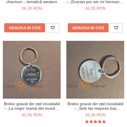
charmuri – tematică western
– „Gracias por ser mi hermano”,
mesaj emoționant pentru frate
36,30 RON
42,35 RON
ADAUGA IN COS
ADAUGA IN COS
Breloc gravat din oțel inoxidabil
Breloc gravat din oțel inoxidabil
– „La mejor mamá del mundo”,
– „Solo las mejores tías
cadou emoționant pentru mama
ascienden a madrinas”, cadou
42,35 RON
42,35 RON
pentru nașă