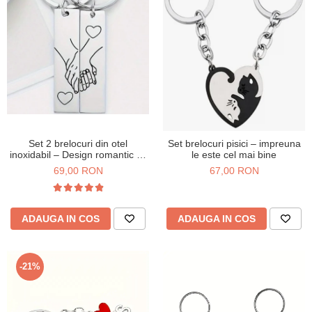
Set 2 brelocuri din otel
Set brelocuri pisici – impreuna
inoxidabil – Design romantic cu
le este cel mai bine
maini unite
69,00 RON
67,00 RON
ADAUGA IN COS
ADAUGA IN COS
-21%