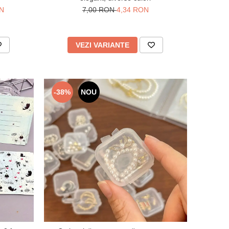
ON
7,00 RON
4,34 RON
VEZI VARIANTE
-38%
NOU