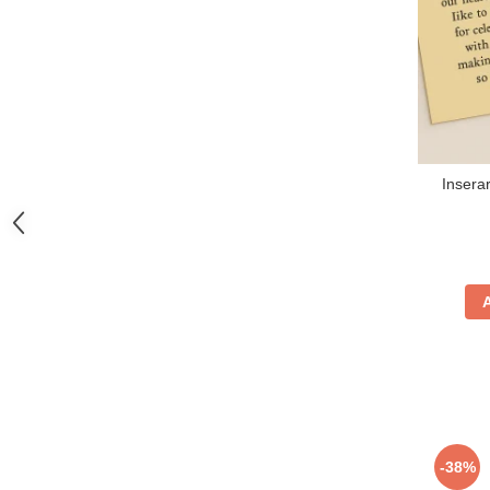
Insera
-38%