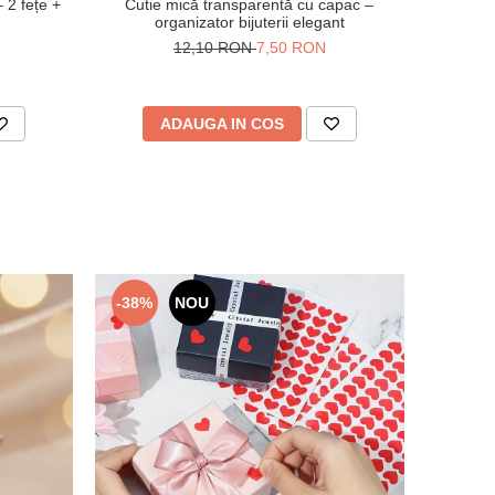
– 2 fețe +
Cutie mică transparentă cu capac –
organizator bijuterii elegant
12,10 RON
7,50 RON
ADAUGA IN COS
-38%
NOU