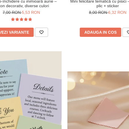
o-închidere cu inimioară aurie –
Mini felicitare tematică cu pisici 
ton decorativ, diverse culori
plic + sticker
7,00 RON
5,53 RON
8,00 RON
6,32 RON
VEZI VARIANTE
ADAUGA IN COS