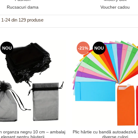
Rucsacuri dama
Voucher cadou
1-
24
din
129
produse
NOU
-21%
NOU
in organza negru 10 cm – ambalaj
Plic hârtie cu bandă autoadezivă
elegant pentru bijuterii
diverse culori