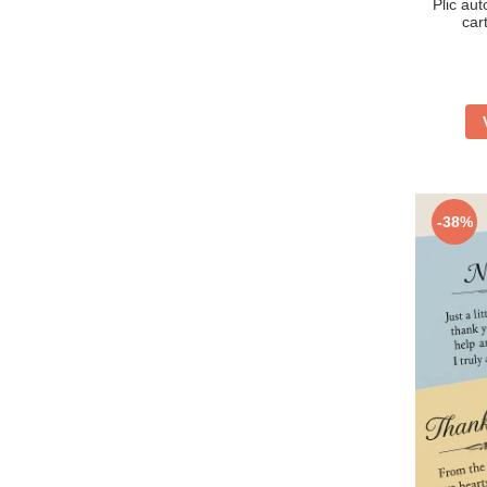
Plic aut
car
-38%