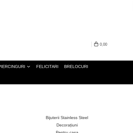
0,00
PIERCINGURI
FELICITARI
BRELOCURI
Bijuterii Stainless Steel
Decorațiuni
Pentru casa