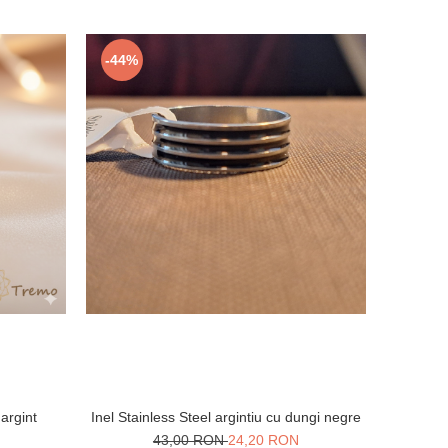
-44%
 argint
Inel Stainless Steel argintiu cu dungi negre
43,00 RON
24,20 RON