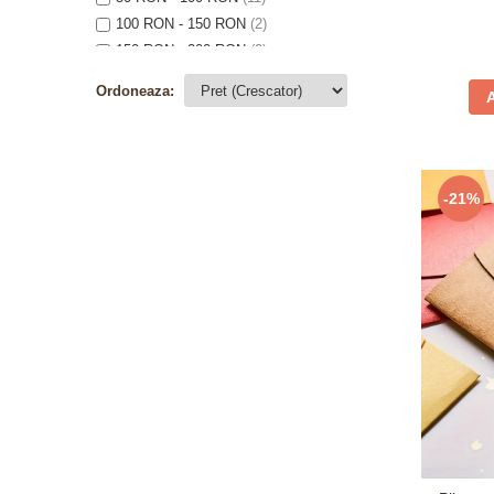
100 RON - 150 RON
(2)
150 RON - 200 RON
(2)
200 RON - 250 RON
(1)
Ordoneaza:
250 RON - 300 RON
(15)
300 RON - 400 RON
(64)
400 RON - 500 RON
(9)
500 RON - 750 RON
(3)
-21%