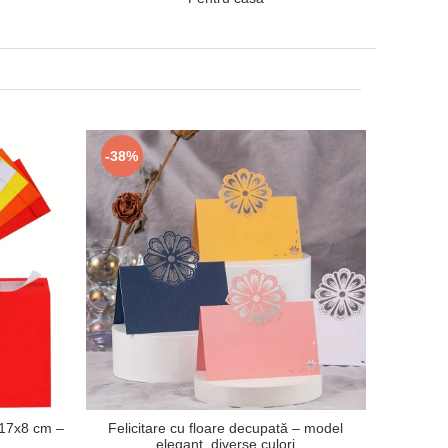
-38%
 17x8 cm –
Felicitare cu floare decupată – model
elegant, diverse culori