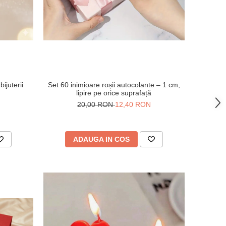
ijuterii
Set 60 inimioare roșii autocolante – 1 cm,
lipire pe orice suprafață
20,00 RON
12,40 RON
ADAUGA IN COS