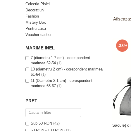
Verighete
Colectia Pisici
Bijuterii pentru barbati
Decorațiuni
Fashion
Inele
Afiseaza:
Mistery Box
Lanturi
Pentru casa
Bratari
Voucher cadou
Talismane
-38%
MARIME INEL
Verighete
Bijuterii din argint placate cu aur
7 (diametru 1.7 cm) - corespondent
24K
marimea 52-54
(1)
10 (diametru 2 cm) - corepondent marimea
61-64
(1)
11 (Diametru 2.1 cm) - corespondent
marimea 65-67
(1)
12 (Diametru 2.2 cm) - corespondent
marimea 68-70
(1)
PRET
Sub 50 RON
(42)
Săculeț d
50 RON - 100 RON
(11)