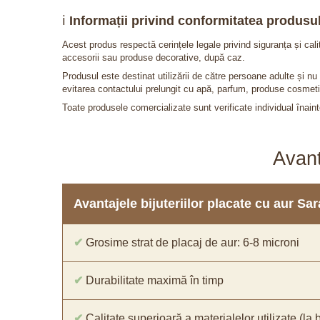
ℹ️
Informații privind conformitatea produsul
Acest produs respectă cerințele legale privind siguranța și cal
accesorii sau produse decorative, după caz.
Produsul este destinat utilizării de către persoane adulte și 
evitarea contactului prelungit cu apă, parfum, produse cosmeti
Toate produsele comercializate sunt verificate individual înainte
Avant
Avantajele bijuteriilor placate cu aur S
✔
Grosime strat de placaj de aur: 6-8 microni
✔
Durabilitate maximă în timp
✔
Calitate superioară a materialelor utilizate (la 