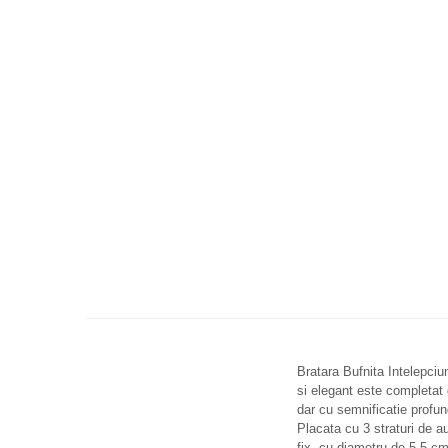
Bratara Bufnita Intelepciun
si elegant este completat d
dar cu semnificatie profun
Placata cu 3 straturi de au
fix, cu diametru de 5.5 cm,