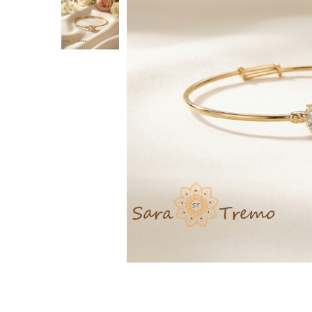
Inele
Lanturi
Bratari
Talismane
Verighete
Bijuterii din argint placate cu aur 24K
Distribuie
pe
Facebook