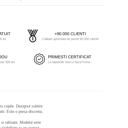
ATUIT
+90.000 CLIENTI
 lei.
Calitate apreciata de peste 90.000 clienti!
ADOU
PRIMESTI CERTIFICAT
e 300 lei!
La bijuteriile marca SaraTremo.
ru copile. Designul subtire
atii. Este o piesa discreta,
e si rafinate. Modelul este
 stabilitate si un aspect