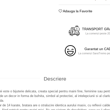
Adauga la Favorite
TRANSPORT GR
La comenzi peste 200
Garantat un C
La comenzi SaraTremo pest
Descriere
ii este o bijuterie delicata, creata special pentru maini fine, feminine sau pent
e un decor in forma de bufnita, simbol al protectiei, al intelepciunii si al clarit
da.
r de 14 karate, bratara are o stralucire identica aurului masiv, cu reflexii cald
 fiind potrivit pentru maini mici. Nu are sistem de deschidere, ceea ce ii ofera