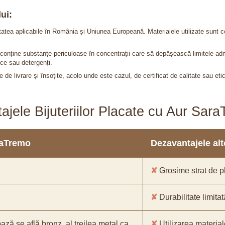
ui:
itatea aplicabile în România și Uniunea Europeană. Materialele utilizate sunt c
nu conține substanțe periculoase în concentrații care să depășească limitele 
ce sau detergenți.
 de livrare și însoțite, acolo unde este cazul, de certificat de calitate sau eti
ajele Bijuteriilor Placate cu Aur Sar
araTremo
Dezavantajele alto
✘
Grosime strat de pl
✘
Durabilitate limitat
bază se află bronz, al treilea metal ca
✘
Utilizarea material