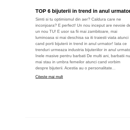
TOP 6 bijuterii in trend in anul urmato
Simti si tu optimismul din aer? Caldura care ne
inconjoara? E perfect! Un nou inceput are nevoie d
un nou TU! E usor sa fii mai zambitoare, mai
luminoasa si mai deschisa sa iti traiesti viata atunci
cand porti bijuterii in trend in anul urmator! Iata ce
trenduri urmeaza industria bijuteriilor in anul urmato
Inele masive pentru barbati De multi ani, barbatii n
mai stau in umbra femeilor atunci cand vorbim
despre bijuterii. Acestia au o personalitate...
Citeste mai mult