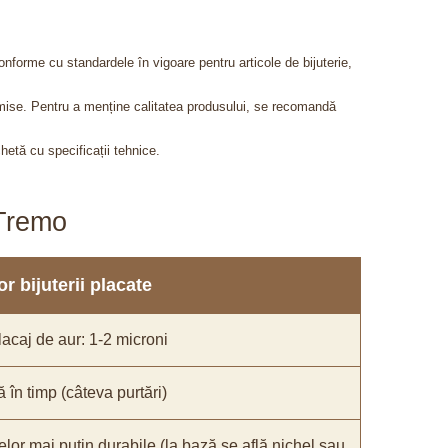
onforme cu standardele în vigoare pentru articole de bijuterie,
admise. Pentru a menține calitatea produsului, se recomandă
chetă cu specificații tehnice.
aTremo
r bijuterii placate
acaj de aur: 1-2 microni
ă în timp (câteva purtări)
elor mai puțin durabile (la bază se află nichel sau