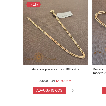
-41%
Brățară fină placată cu aur 18K - 20 cm
Brățară T
modern 3
205,00 RON
121,00 RON
ADAUGA IN COS