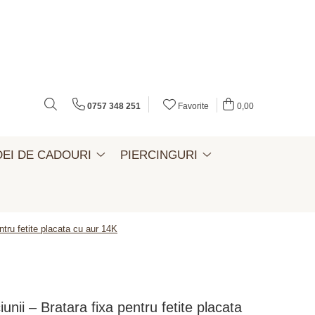
0757 348 251
Favorite
0,00
DEI DE CADOURI
PIERCINGURI
entru fetite placata cu aur 14K
iunii – Bratara fixa pentru fetite placata