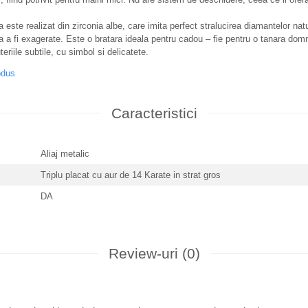
 este realizat din zirconia albe, care imita perfect stralucirea diamantelor natu
a a fi exagerate. Este o bratara ideala pentru cadou – fie pentru o tanara domn
eriile subtile, cu simbol si delicatete.
odus
Caracteristici
Aliaj metalic
Triplu placat cu aur de 14 Karate in strat gros
DA
Review-uri
(0)