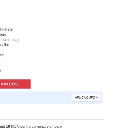
4 karate
dere
 maini mici)
a albe
ate
e
A IN COS
APLICA CUPON
miti
18
RON pentru comenzile viitoare