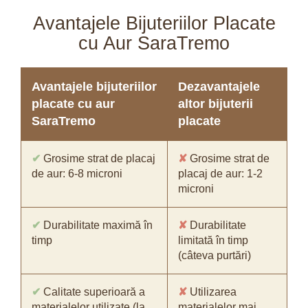
Avantajele Bijuteriilor Placate
cu Aur SaraTremo
Avantajele bijuteriilor
Dezavantajele
placate cu aur
altor bijuterii
SaraTremo
placate
✔
Grosime strat de placaj
✘
Grosime strat de
de aur: 6-8 microni
placaj de aur: 1-2
microni
✔
Durabilitate maximă în
✘
Durabilitate
timp
limitată în timp
(câteva purtări)
✔
Calitate superioară a
✘
Utilizarea
materialelor utilizate (la
materialelor mai