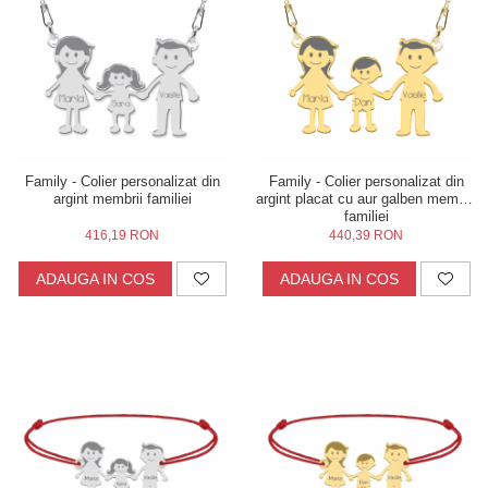
Inele
Lanturi
Bratari
Talismane
Verighete
Bijuterii din argint placate cu aur 24K
Family - Colier personalizat din
Family - Colier personalizat din
argint membrii familiei
argint placat cu aur galben membrii
familiei
416,19 RON
440,39 RON
ADAUGA IN COS
ADAUGA IN COS