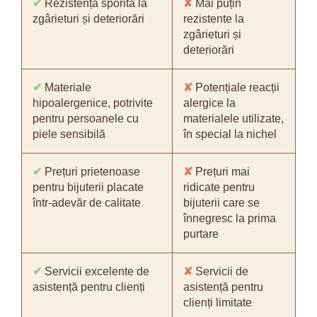
✔
Rezistență sporită la
✘
Mai puțin
zgârieturi și deteriorări
rezistente la
zgârieturi și
deteriorări
✔
Materiale
✘
Potențiale reacții
hipoalergenice, potrivite
alergice la
pentru persoanele cu
materialele utilizate,
piele sensibilă
în special la nichel
✔
Prețuri prietenoase
✘
Prețuri mai
pentru bijuterii placate
ridicate pentru
într-adevăr de calitate
bijuterii care se
înnegresc la prima
purtare
✔
Servicii excelente de
✘
Servicii de
asistență pentru clienți
asistență pentru
clienți limitate