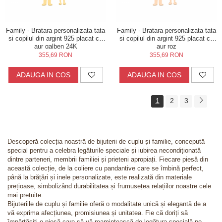
Family - Bratara personalizata tata
Family - Bratara personalizata tata
si copilul din argint 925 placat cu
si copilul din argint 925 placat cu
aur galben 24K
aur roz
355,69 RON
355,69 RON
ADAUGA IN COS
ADAUGA IN COS
1
2
3
Descoperă colecția noastră de bijuterii de cuplu și familie, concepută
special pentru a celebra legăturile speciale și iubirea necondiționată
dintre parteneri, membrii familiei și prieteni apropiați. Fiecare piesă din
această colecție, de la coliere cu pandantive care se îmbină perfect,
până la brățări și inele personalizate, este realizată din materiale
prețioase, simbolizând durabilitatea și frumusețea relațiilor noastre cele
mai prețuite.
Bijuteriile de cuplu și familie oferă o modalitate unică și elegantă de a
vă exprima afecțiunea, promisiunea și unitatea. Fie că doriți să
împărtășiți o piesă care să vă reamintească de legătura specială pe