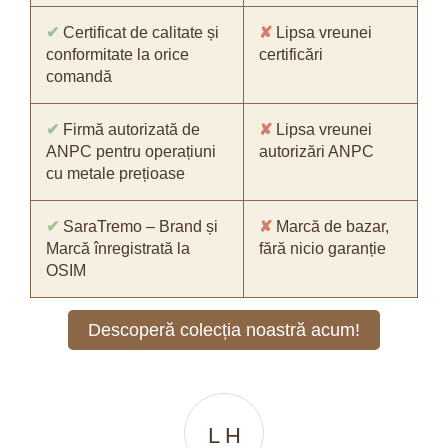
✔
Certificat de calitate și
✘
Lipsa vreunei
conformitate la orice
certificări
comandă
✔
Firmă autorizată de
✘
Lipsa vreunei
ANPC pentru operațiuni
autorizări ANPC
cu metale prețioase
✔
SaraTremo – Brand și
✘
Marcă de bazar,
Marcă înregistrată la
fără nicio garanție
OSIM
Descoperă colecția noastră acum!
A D