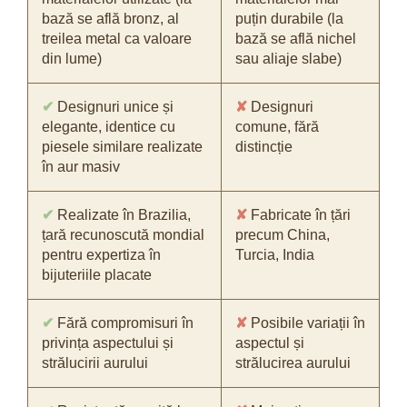
bază se află bronz, al
puțin durabile (la
treilea metal ca valoare
bază se află nichel
din lume)
sau aliaje slabe)
✔
Designuri unice și
✘
Designuri
elegante, identice cu
comune, fără
piesele similare realizate
distincție
în aur masiv
✔
Realizate în Brazilia,
✘
Fabricate în țări
țară recunoscută mondial
precum China,
pentru expertiza în
Turcia, India
bijuteriile placate
✔
Fără compromisuri în
✘
Posibile variații în
privința aspectului și
aspectul și
strălucirii aurului
strălucirea aurului