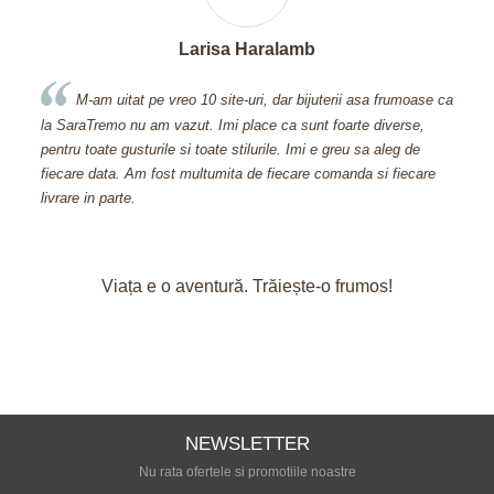
Apetri Dorina
 frumoase ca
Cand am descoperit acest site, am facut o comanda de
iverse,
600 si ceva de lei din prima, deoarece nu m-am putut abtine.
aleg de
Aveti bijuterii prea frumoase! Multumesc pentru bijuteria pe car
i fiecare
mi-ati oferit-o cadou, inseamna foarte mult pt mine ca stiti sa v
pretuiti clientii fideli!
Viața e o aventură. Trăiește-o frumos!
NEWSLETTER
Nu rata ofertele si promotiile noastre