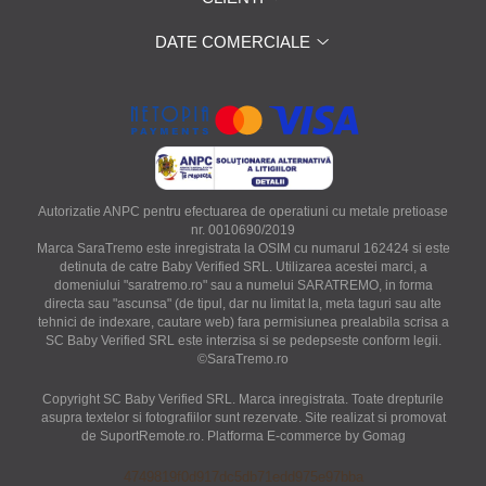
DATE COMERCIALE
Autorizatie ANPC pentru efectuarea de operatiuni cu metale pretioase
nr. 0010690/2019
Marca SaraTremo este inregistrata la OSIM cu numarul 162424 si este
detinuta de catre Baby Verified SRL. Utilizarea acestei marci, a
domeniului "saratremo.ro" sau a numelui SARATREMO, in forma
directa sau "ascunsa" (de tipul, dar nu limitat la, meta taguri sau alte
tehnici de indexare, cautare web) fara permisiunea prealabila scrisa a
SC Baby Verified SRL este interzisa si se pedepseste conform legii.
©SaraTremo.ro
Copyright SC Baby Verified SRL. Marca inregistrata. Toate drepturile
asupra textelor si fotografiilor sunt rezervate. Site realizat si promovat
de SuportRemote.ro.
Platforma E-commerce by Gomag
4749819f0d917dc5db71edd975e97bba