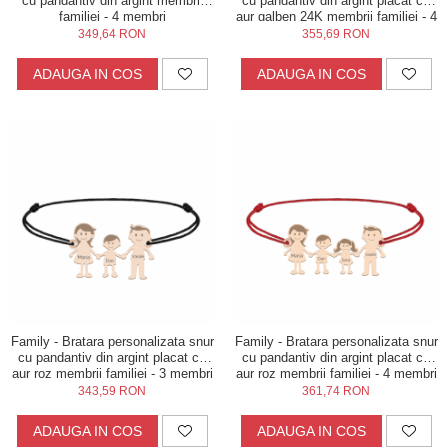
cu pandantiv din argint membrii
cu pandantiv din argint placat cu
familiei - 4 membri
aur galben 24K membrii familiei - 4
membri
349,64 RON
355,69 RON
ADAUGA IN COS
ADAUGA IN COS
Family - Bratara personalizata snur
Family - Bratara personalizata snur
cu pandantiv din argint placat cu
cu pandantiv din argint placat cu
aur roz membrii familiei - 3 membri
aur roz membrii familiei - 4 membri
343,59 RON
361,74 RON
ADAUGA IN COS
ADAUGA IN COS