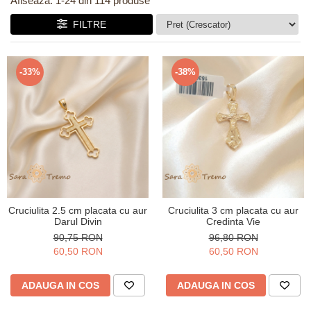
Afiseaza:
1-
24
din
114
produse
Verighete
Bijuterii pentru barbati
FILTRE
Inele
Lanturi
-33%
-38%
Bratari
Talismane
Verighete
Bijuterii din argint placate cu aur
24K
Cruciulita 2.5 cm placata cu aur
Cruciulita 3 cm placata cu aur
Darul Divin
Credinta Vie
90,75 RON
96,80 RON
60,50 RON
60,50 RON
ADAUGA IN COS
ADAUGA IN COS