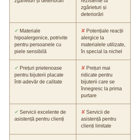
zgârieturi și deteriorări
rezistente la
zgârieturi și
deteriorări
✔
Materiale
✘
Potențiale reacții
hipoalergenice, potrivite
alergice la
pentru persoanele cu
materialele utilizate,
piele sensibilă
în special la nichel
✔
Prețuri prietenoase
✘
Prețuri mai
pentru bijuterii placate
ridicate pentru
într-adevăr de calitate
bijuterii care se
înnegresc la prima
purtare
✔
Servicii excelente de
✘
Servicii de
asistență pentru clienți
asistență pentru
clienți limitate