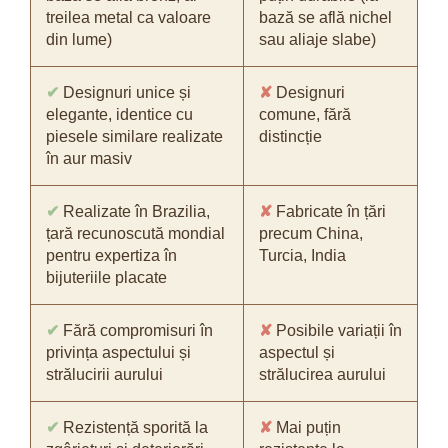
treilea metal ca valoare
bază se află nichel
din lume)
sau aliaje slabe)
✔
Designuri unice și
✘
Designuri
elegante, identice cu
comune, fără
piesele similare realizate
distincție
în aur masiv
✔
Realizate în Brazilia,
✘
Fabricate în țări
țară recunoscută mondial
precum China,
pentru expertiza în
Turcia, India
bijuteriile placate
✔
Fără compromisuri în
✘
Posibile variații în
privința aspectului și
aspectul și
strălucirii aurului
strălucirea aurului
✔
Rezistență sporită la
✘
Mai puțin