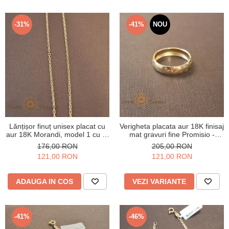
-31%
-41%
NOU
Lănțișor finuț unisex placat cu
Verigheta placata aur 18K finisaj
aur 18K Morandi, model 1 cu 1,
mat gravuri fine Promisio -
45 cm
latime 4 mm
176,00 RON
205,00 RON
121,00 RON
121,00 RON
ADAUGA IN COS
VEZI VARIANTE
-41%
-46%