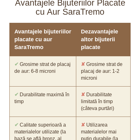
Avantajele Bijuteriilor Placate
cu Aur SaraTremo
Avantajele bijuteriilor
Dezavantajele
placate cu aur
altor bijuterii
SaraTremo
placate
✔
Grosime strat de placaj
✘
Grosime strat de
de aur: 6-8 microni
placaj de aur: 1-2
microni
✔
Durabilitate maximă în
✘
Durabilitate
timp
limitată în timp
(câteva purtări)
✔
Calitate superioară a
✘
Utilizarea
materialelor utilizate (la
materialelor mai
bază se află bronz, al
puțin durabile (la