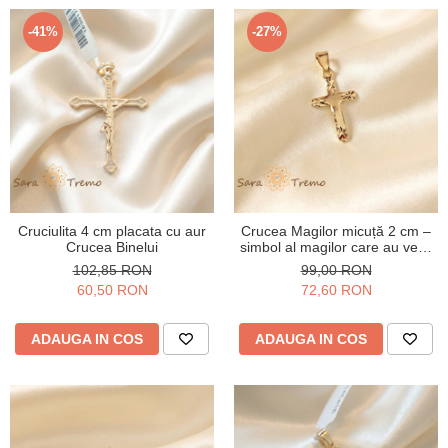
-41%
-27%
Cruciulita 4 cm placata cu aur
Crucea Magilor micuță 2 cm –
Crucea Binelui
simbol al magilor care au venit
la Nașterea lui Iisus
102,85 RON
99,00 RON
60,50 RON
72,60 RON
ADAUGA IN COS
ADAUGA IN COS