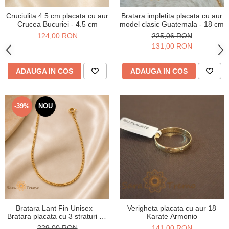
Cruciulita 4.5 cm placata cu aur
Bratara impletita placata cu aur
Crucea Bucuriei - 4.5 cm
model clasic Guatemala - 18 cm
124,00 RON
225,06 RON
131,00 RON
ADAUGA IN COS
ADAUGA IN COS
-39%
NOU
Bratara Lant Fin Unisex –
Verigheta placata cu aur 18
Bratara placata cu 3 straturi de
Karate Armonio
aur 18K Brazilia, cu stanta, 19
229,00 RON
141,00 RON