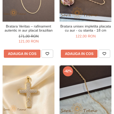
Bratara Veritas – rafinament
Bratara unisex impletita placata
autentic in aur placat brazilian
cu aur - cu stanta - 18 cm
171,00 RON
122,00 RON
121,00 RON
ADAUGA IN COS
ADAUGA IN COS
-42%