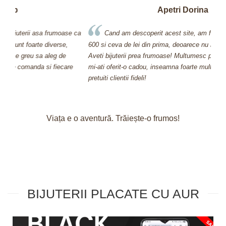
Apetri Dorina
se ca
Cand am descoperit acest site, am facut o comanda de
600 si ceva de lei din prima, deoarece nu m-am putut abtine.
nu 
Aveti bijuterii prea frumoase! Multumesc pentru bijuteria pe care
Sar
re
mi-ati oferit-o cadou, inseamna foarte mult pt mine ca stiti sa va
pretuiti clientii fideli!
Viața e o aventură. Trăiește-o frumos!
BIJUTERII PLACATE CU AUR