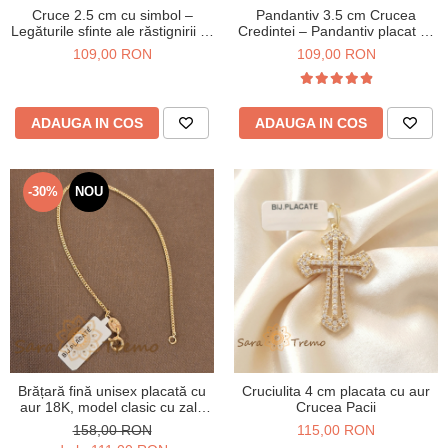
Cruce 2.5 cm cu simbol –
Pandantiv 3.5 cm Crucea
Legăturile sfinte ale răstignirii lui
Credintei – Pandantiv placat cu
Iisus
aur 14K cu zirconia albe
109,00 RON
109,00 RON
ADAUGA IN COS
ADAUGA IN COS
-30%
NOU
Brățară fină unisex placată cu
Cruciulita 4 cm placata cu aur
aur 18K, model clasic cu zale
Crucea Pacii
înșiruite
158,00 RON
115,00 RON