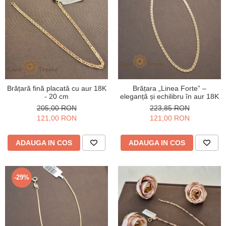
Brățară fină placată cu aur 18K
Brățara „Linea Forte” –
- 20 cm
eleganță și echilibru în aur 18K
205,00 RON
223,85 RON
121,00 RON
121,00 RON
ADAUGA IN COS
ADAUGA IN COS
-29%