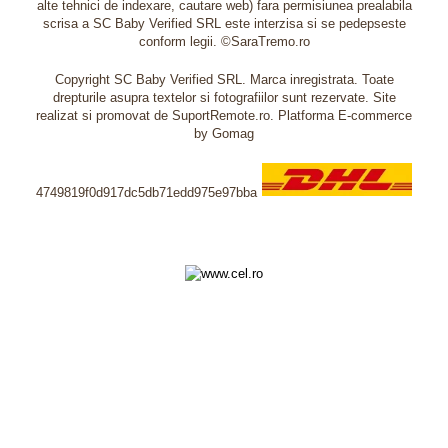
alte tehnici de indexare, cautare web) fara permisiunea prealabila
scrisa a SC Baby Verified SRL este interzisa si se pedepseste
conform legii. ©SaraTremo.ro
Copyright SC Baby Verified SRL. Marca inregistrata. Toate
drepturile asupra textelor si fotografiilor sunt rezervate. Site
realizat si promovat de SuportRemote.ro.
Platforma E-commerce
by Gomag
4749819f0d917dc5db71edd975e97bba
Livrare oriunde in Europa in 2 zile prin DHL Express