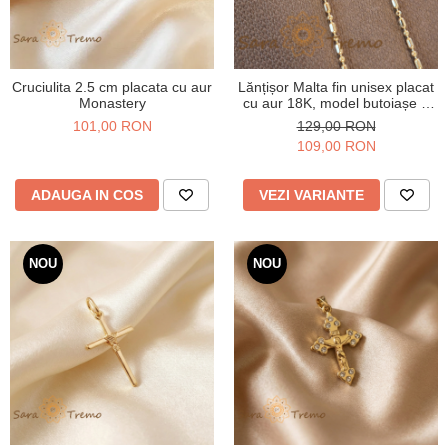
Cruciulita 2.5 cm placata cu aur
Lănțișor Malta fin unisex placat
Monastery
cu aur 18K, model butoiașe 1
cu 1 - 45/50 cm
101,00 RON
129,00 RON
109,00 RON
ADAUGA IN COS
VEZI VARIANTE
NOU
NOU