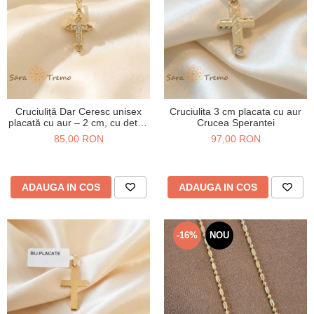
Cruciuliță Dar Ceresc unisex
Cruciulita 3 cm placata cu aur
placată cu aur – 2 cm, cu detalii
Crucea Sperantei
fine și finisaj elegant
85,00 RON
97,00 RON
ADAUGA IN COS
ADAUGA IN COS
-16%
NOU