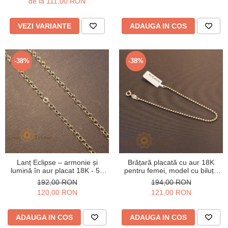
de la 111,00 RON
VEZI VARIANTE
ADAUGA IN COS
-38%
-38%
Lanț Eclipse – armonie și
Brățară placată cu aur 18K
lumină în aur placat 18K - 50
pentru femei, model cu biluțe
cm
clasice, 19 cm
192,00 RON
194,00 RON
120,00 RON
121,00 RON
ADAUGA IN COS
ADAUGA IN COS