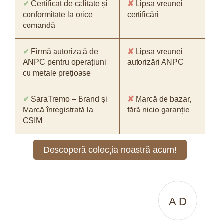
✔
Certificat de calitate și
✘
Lipsa vreunei
conformitate la orice
certificări
comandă
✔
Firmă autorizată de
✘
Lipsa vreunei
ANPC pentru operațiuni
autorizări ANPC
cu metale prețioase
✔
SaraTremo – Brand și
✘
Marcă de bazar,
Marcă înregistrată la
fără nicio garanție
OSIM
Descoperă colecția noastră acum!
A D