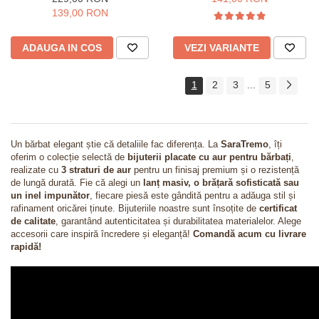
cm
139,00 RON
ADAUGA IN COS
VEZI VARIANTE
1
2
3
5
...
Un bărbat elegant știe că detaliile fac diferența. La
SaraTremo
, îți
oferim o colecție selectă de
bijuterii placate cu aur pentru bărbați
,
realizate cu
3 straturi de aur
pentru un finisaj premium și o rezistență
de lungă durată. Fie că alegi un
lanț masiv, o brățară sofisticată sau
un inel impunător
, fiecare piesă este gândită pentru a adăuga stil și
rafinament oricărei ținute. Bijuteriile noastre sunt însoțite de
certificat
de calitate
, garantând autenticitatea și durabilitatea materialelor. Alege
accesorii care inspiră încredere și eleganță!
Comandă acum cu livrare
rapidă!