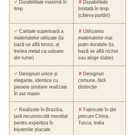
✔
Durabilitate maximă în
✘
Durabilitate
timp
limitată în timp
(câteva purtări)
✔
Calitate superioară a
✘
Utilizarea
materialelor utilizate (la
materialelor mai
bază se află bronz, al
puțin durabile (la
treilea metal ca valoare
bază se află nichel
din lume)
sau aliaje slabe)
✔
Designuri unice și
✘
Designuri
elegante, identice cu
comune, fără
piesele similare realizate
distincție
în aur masiv
✔
Realizate în Brazilia,
✘
Fabricate în țări
țară recunoscută mondial
precum China,
pentru expertiza în
Turcia, India
bijuteriile placate