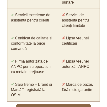
purtare
✔
Servicii excelente de
✘
Servicii de
asistență pentru clienți
asistență pentru
clienți limitate
✔
Certificat de calitate și
✘
Lipsa vreunei
conformitate la orice
certificări
comandă
✔
Firmă autorizată de
✘
Lipsa vreunei
ANPC pentru operațiuni
autorizări ANPC
cu metale prețioase
✔
SaraTremo – Brand și
✘
Marcă de bazar,
Marcă înregistrată la
fără nicio garanție
OSIM