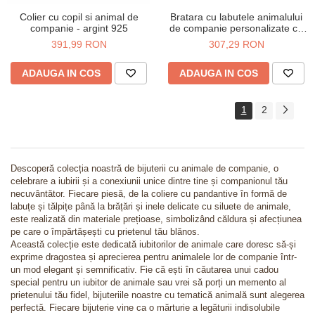
Colier cu copil si animal de
Bratara cu labutele animalului
companie - argint 925
de companie personalizate cu
nume - Argint 925
391,99 RON
307,29 RON
ADAUGA IN COS
ADAUGA IN COS
1
2
Descoperă colecția noastră de bijuterii cu animale de companie, o
celebrare a iubirii și a conexiunii unice dintre tine și companionul tău
necuvântător. Fiecare piesă, de la coliere cu pandantive în formă de
labuțe și tălpițe până la brățări și inele delicate cu siluete de animale,
este realizată din materiale prețioase, simbolizând căldura și afecțiunea
pe care o împărtășești cu prietenul tău blănos.
Această colecție este dedicată iubitorilor de animale care doresc să-și
exprime dragostea și aprecierea pentru animalele lor de companie într-
un mod elegant și semnificativ. Fie că ești în căutarea unui cadou
special pentru un iubitor de animale sau vrei să porți un memento al
prietenului tău fidel, bijuteriile noastre cu tematică animală sunt alegerea
perfectă. Fiecare bijuterie vine ca o mărturie a legăturii indisolubile