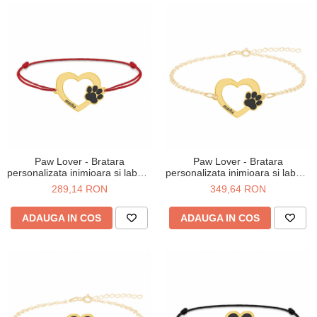
Verighete
Bijuterii pentru barbati
Inele
Lanturi
Bratari
Talismane
Verighete
Bijuterii din argint placate cu aur
24K
Paw Lover - Bratara
Paw Lover - Bratara
personalizata inimioara si labuta
personalizata inimioara si labuta
din argint placat cu aur galben
din argint 925 placat cu aur
289,14 RON
349,64 RON
24K - snur
galben 24K
ADAUGA IN COS
ADAUGA IN COS