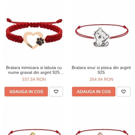
Bratara inimioara si labuta cu
Bratara snur si pisica din argint
nume gravat din argint 925
925
placat cu aur roz
337,54 RON
264,94 RON
ADAUGA IN COS
ADAUGA IN COS