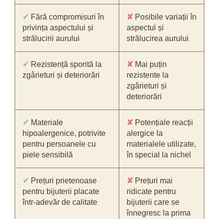
✔
Fără compromisuri în
✘
Posibile variații în
privința aspectului și
aspectul și
strălucirii aurului
strălucirea aurului
✔
Rezistență sporită la
✘
Mai puțin
zgârieturi și deteriorări
rezistente la
zgârieturi și
deteriorări
✔
Materiale
✘
Potențiale reacții
hipoalergenice, potrivite
alergice la
pentru persoanele cu
materialele utilizate,
piele sensibilă
în special la nichel
✔
Prețuri prietenoase
✘
Prețuri mai
pentru bijuterii placate
ridicate pentru
într-adevăr de calitate
bijuterii care se
înnegresc la prima