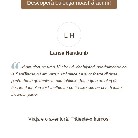
Descoperă colecția noastră acum!
A D
Apetri Dorina
 frumoase ca
Cand am descoperit acest site, am facut o comanda de
iverse,
600 si ceva de lei din prima, deoarece nu m-am putut abtine.
aleg de
Aveti bijuterii prea frumoase! Multumesc pentru bijuteria pe car
i fiecare
mi-ati oferit-o cadou, inseamna foarte mult pt mine ca stiti sa v
pretuiti clientii fideli!
Viața e o aventură. Trăiește-o frumos!