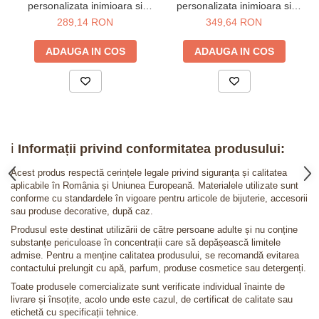
personalizata inimioara si
personalizata inimioara si
labuta din argint placat cu aur
labuta din argint 925 placat
289,14 RON
349,64 RON
galben 24K - snur
cu aur galben 24K
ADAUGA IN COS
ADAUGA IN COS
ℹ️
Informații privind conformitatea produsului:
Acest produs respectă cerințele legale privind siguranța și calitatea
aplicabile în România și Uniunea Europeană. Materialele utilizate sunt
conforme cu standardele în vigoare pentru articole de bijuterie, accesorii
sau produse decorative, după caz.
Produsul este destinat utilizării de către persoane adulte și nu conține
substanțe periculoase în concentrații care să depășească limitele
admise. Pentru a menține calitatea produsului, se recomandă evitarea
contactului prelungit cu apă, parfum, produse cosmetice sau detergenți.
Toate produsele comercializate sunt verificate individual înainte de
livrare și însoțite, acolo unde este cazul, de certificat de calitate sau
etichetă cu specificații tehnice.