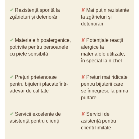
✔
Rezistență sporită la
✘
Mai puțin rezistente
zgârieturi și deteriorări
la zgârieturi și
deteriorări
✔
Materiale hipoalergenice,
✘
Potențiale reacții
potrivite pentru persoanele
alergice la
cu piele sensibilă
materialele utilizate,
în special la nichel
✔
Prețuri prietenoase
✘
Prețuri mai ridicate
pentru bijuterii placate într-
pentru bijuterii care
adevăr de calitate
se înnegresc la prima
purtare
✔
Servicii excelente de
✘
Servicii de
asistență pentru clienți
asistență pentru
clienți limitate