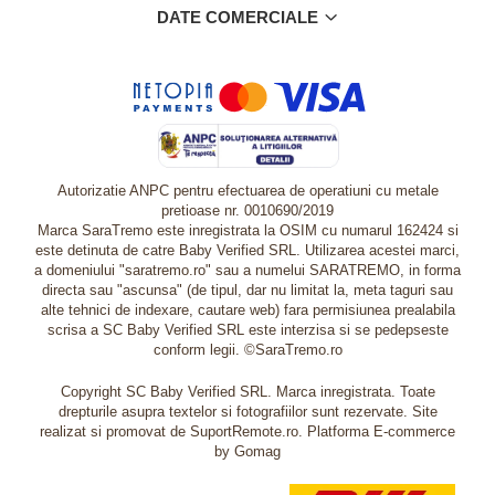
DATE COMERCIALE
Autorizatie ANPC pentru efectuarea de operatiuni cu metale
pretioase nr. 0010690/2019
Marca SaraTremo este inregistrata la OSIM cu numarul 162424 si
este detinuta de catre Baby Verified SRL. Utilizarea acestei marci,
a domeniului "saratremo.ro" sau a numelui SARATREMO, in forma
directa sau "ascunsa" (de tipul, dar nu limitat la, meta taguri sau
alte tehnici de indexare, cautare web) fara permisiunea prealabila
scrisa a SC Baby Verified SRL este interzisa si se pedepseste
conform legii. ©SaraTremo.ro
Copyright SC Baby Verified SRL. Marca inregistrata. Toate
drepturile asupra textelor si fotografiilor sunt rezervate. Site
realizat si promovat de SuportRemote.ro.
Platforma E-commerce
by Gomag