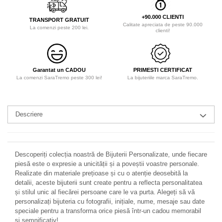
+90.000 CLIENTI
TRANSPORT GRATUIT
Calitate apreciata de peste 90.000
La comenzi peste 200 lei.
clienti!
Garantat un CADOU
PRIMESTI CERTIFICAT
La comenzi SaraTremo peste 300 lei!
La bijuteriile marca SaraTremo.
Descriere
Descoperiți colecția noastră de Bijuterii Personalizate, unde fiecare
piesă este o expresie a unicității și a poveștii voastre personale.
Realizate din materiale prețioase și cu o atenție deosebită la
detalii, aceste bijuterii sunt create pentru a reflecta personalitatea
și stilul unic al fiecărei persoane care le va purta. Alegeți să vă
personalizați bijuteria cu fotografii, inițiale, nume, mesaje sau date
speciale pentru a transforma orice piesă într-un cadou memorabil
și semnificativ!