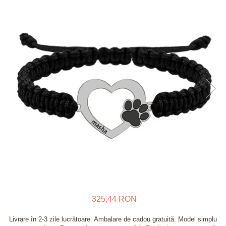
Verighete
Bijuterii pentru barbati
Inele
Lanturi
Bratari
Talismane
Verighete
Bijuterii din argint placate cu aur
24K
325,44 RON
Livrare în 2-3 zile lucrătoare. Ambalare de cadou gratuită. Model simplu