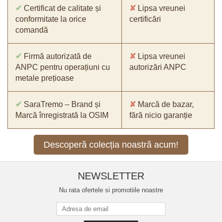
✔
Certificat de calitate și
✘
Lipsa vreunei
conformitate la orice
certificări
comandă
✔
Firmă autorizată de
✘
Lipsa vreunei
ANPC pentru operațiuni cu
autorizări ANPC
metale prețioase
✔
SaraTremo – Brand și
✘
Marcă de bazar,
Marcă înregistrată la OSIM
fără nicio garanție
Descoperă colecția noastră acum!
NEWSLETTER
Nu rata ofertele si promotiile noastre