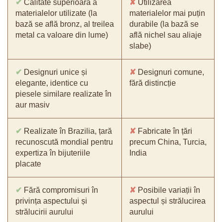
✔
Calitate superioară a
✘
Utilizarea
materialelor utilizate (la
materialelor mai puțin
bază se află bronz, al treilea
durabile (la bază se
metal ca valoare din lume)
află nichel sau aliaje
slabe)
✔
Designuri unice și
✘
Designuri comune,
elegante, identice cu
fără distincție
piesele similare realizate în
aur masiv
✔
Realizate în Brazilia, țară
✘
Fabricate în țări
recunoscută mondial pentru
precum China, Turcia,
expertiza în bijuteriile
India
placate
✔
Fără compromisuri în
✘
Posibile variații în
privința aspectului și
aspectul și strălucirea
strălucirii aurului
aurului