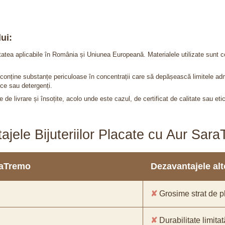
ui:
itatea aplicabile în România și Uniunea Europeană. Materialele utilizate sunt c
nu conține substanțe periculoase în concentrații care să depășească limitele 
ce sau detergenți.
 de livrare și însoțite, acolo unde este cazul, de certificat de calitate sau eti
ajele Bijuteriilor Placate cu Aur Sar
araTremo
Dezavantajele alto
✘
Grosime strat de pl
✘
Durabilitate limitat