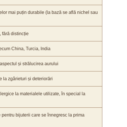
elor mai puțin durabile (la bază se află nichel sau
fără distincție
recum China, Turcia, India
 aspectul și strălucirea aurului
 la zgârieturi și deteriorări
lergice la materialele utilizate, în special la
e pentru bijuterii care se înnegresc la prima