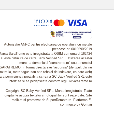
Autorizatie ANPC pentru efectuarea de operatiuni cu metale
pretioase nr. 0010690/2019
Marca SaraTremo este inregistrata la OSIM cu numarul 162424
si este detinuta de catre Baby Verified SRL. Utilizarea acestei
marci, a domeniului "saratremo.ro" sau a numelui
SARATREMO, in forma directa sau "ascunsa" (de tipul, dar nu
imitat la, meta taguri sau alte tehnici de indexare, cautare web)
fara permisiunea prealabila scrisa a SC Baby Verified SRL este
interzisa si se pedepseste conform legii. ©SaraTremo.ro
Copyright SC Baby Verified SRL. Marca inregistrata. Toate
drepturile asupra textelor si fotografiilor sunt rezervate. Site
realizat si promovat de SuportRemote.ro.
Platforma E-
commerce by Gomag