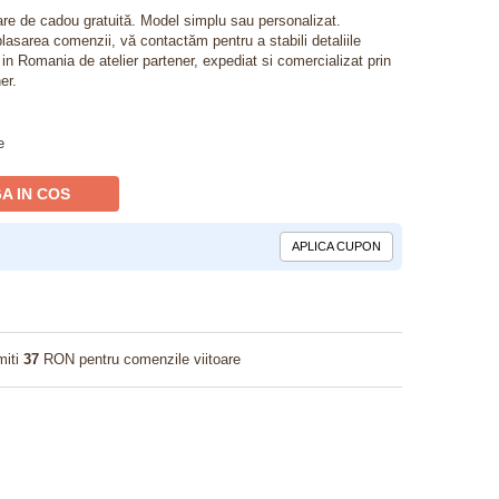
lare de cadou gratuită. Model simplu sau personalizat.
lasarea comenzii, vă contactăm pentru a stabili detaliile
t in Romania de atelier partener, expediat si comercializat prin
er.
e
A IN COS
APLICA CUPON
miti
37
RON pentru comenzile viitoare