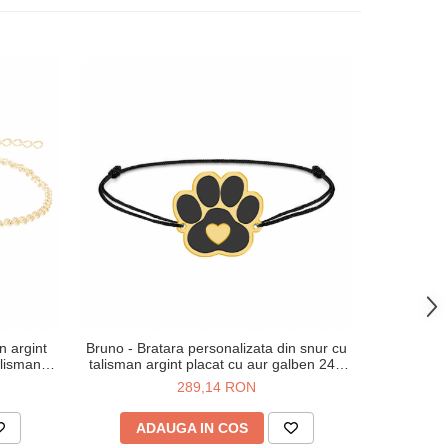
n argint
Bruno - Bratara personalizata din snur cu
Bella- Br
alisman
talisman argint placat cu aur galben 24K
placat c
labuta
289,14 RON
ADAUGA IN COS
AD