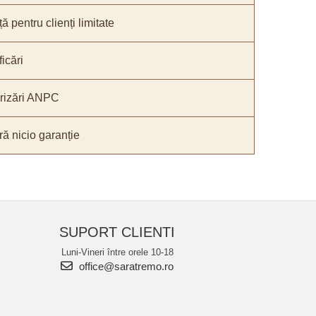
ă pentru clienți limitate
icări
orizări ANPC
ă nicio garanție
SUPORT CLIENTI
Luni-Vineri între orele 10-18
office@saratremo.ro