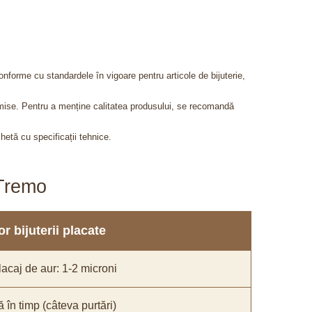
onforme cu standardele în vigoare pentru articole de bijuterie,
admise. Pentru a menține calitatea produsului, se recomandă
chetă cu specificații tehnice.
aTremo
r bijuterii placate
acaj de aur: 1-2 microni
ă în timp (câteva purtări)