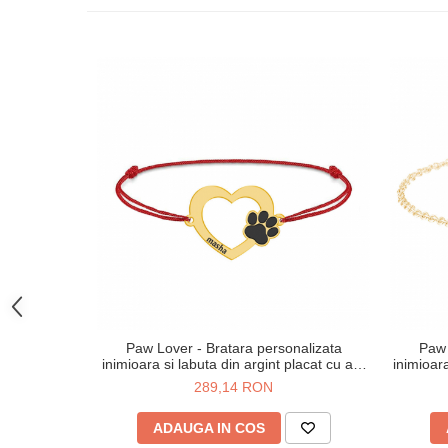
Paw Lover - Bratara personalizata
Paw 
inimioara si labuta din argint placat cu aur
inimioara
galben 24K - snur
289,14 RON
ADAUGA IN COS