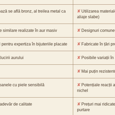
bază se află bronz, al treilea metal ca
✘
Utilizarea material
aliaje slabe)
e similare realizate în aur masiv
✘
Designuri comune, 
pentru expertiza în bijuteriile placate
✘
Fabricate în țări p
ucirii aurului
✘
Posibile variații în
✘
Mai puțin rezistente
oanele cu piele sensibilă
✘
Potențiale reacții a
nichel
-adevăr de calitate
✘
Prețuri mai ridicat
purtare