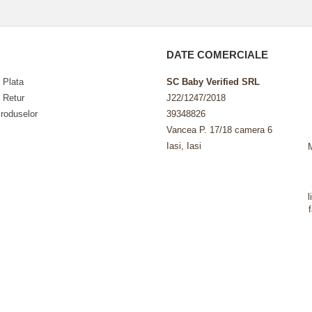
DATE COMERCIALE
 Plata
SC Baby Verified SRL
e Retur
J22/1247/2018
roduselor
39348826
Vancea P. 17/18 camera 6
Iasi, Iasi
l