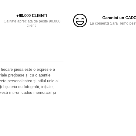
+90.000 CLIENTI
Garantat un CAD
Calitate apreciata de peste 90.000
La comenzi SaraTremo peste
clienti!
 fiecare piesă este o expresie a
riale prețioase și cu o atenție
ecta personalitatea și stilul unic al
bijuteria cu fotografii, inițiale,
iesă într-un cadou memorabil și