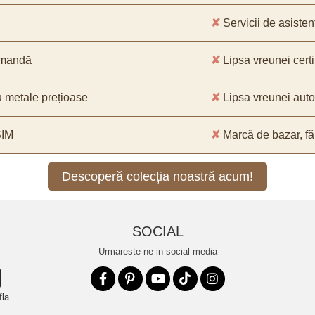
✘
Servicii de asistenț
comandă
✘
Lipsa vreunei certif
 metale prețioase
✘
Lipsa vreunei aut
SIM
✘
Marcă de bazar, făr
Descoperă colecția noastră acum!
SOCIAL
Urmareste-ne in social media
fla