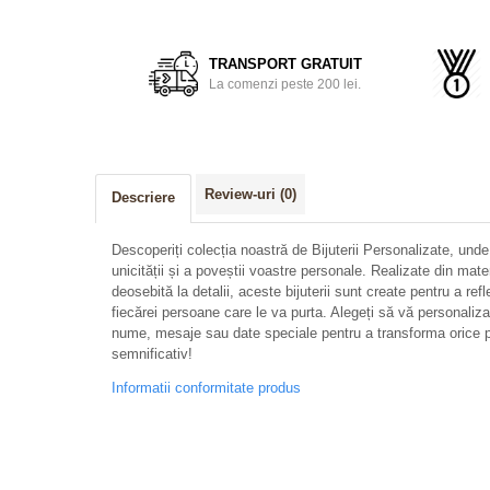
Distribuie
pe
Facebook
TRANSPORT GRATUIT
La comenzi peste 200 lei.
Review-uri
(0)
Descriere
Descoperiți colecția noastră de Bijuterii Personalizate, unde
unicității și a poveștii voastre personale. Realizate din mate
deosebită la detalii, aceste bijuterii sunt create pentru a refl
fiecărei persoane care le va purta. Alegeți să vă personalizați 
nume, mesaje sau date speciale pentru a transforma orice p
semnificativ!
Informatii conformitate produs