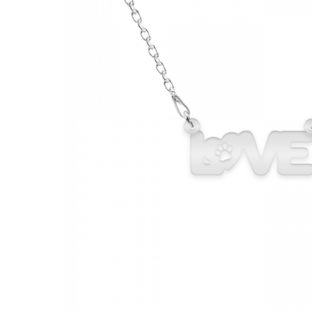
Verighete
Bijuterii pentru barbati
Inele
Lanturi
Bratari
Talismane
Verighete
Bijuterii din argint placate cu aur
24K