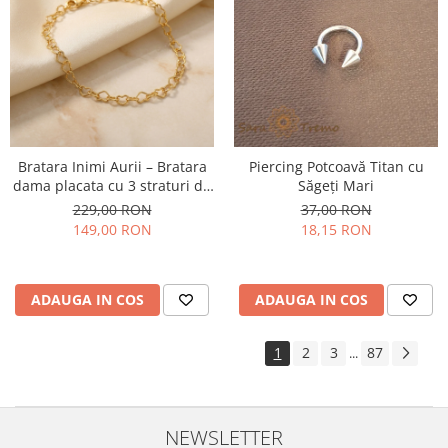
Bratara Inimi Aurii – Bratara
Piercing Potcoavă Titan cu
dama placata cu 3 straturi de
Săgeți Mari
aur 18K Brazilia, cu stanta, 18
229,00 RON
37,00 RON
cm + prelungire 5 cm
149,00 RON
18,15 RON
ADAUGA IN COS
ADAUGA IN COS
1
2
3
87
...
NEWSLETTER