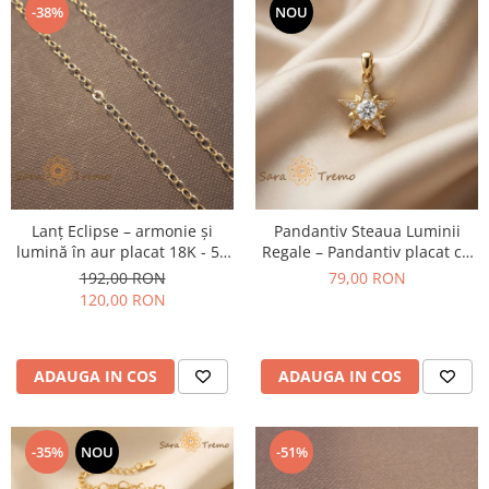
-38%
NOU
Lanț Eclipse – armonie și
Pandantiv Steaua Luminii
lumină în aur placat 18K - 50
Regale – Pandantiv placat cu
cm
aur 14K cu zirconia albe
192,00 RON
79,00 RON
120,00 RON
ADAUGA IN COS
ADAUGA IN COS
-35%
NOU
-51%