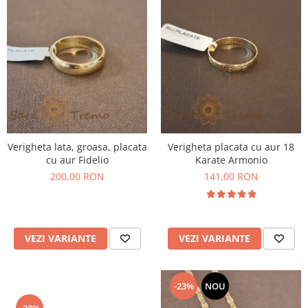
Verighete
Bijuterii pentru barbati
Inele
Lanturi
Bratari
Talismane
Verighete
Bijuterii din argint placate cu aur
24K
Verigheta lata, groasa, placata
Verigheta placata cu aur 18
cu aur Fidelio
Karate Armonio
200,00 RON
141,00 RON
VEZI VARIANTE
VEZI VARIANTE
-23%
NOU
-38%