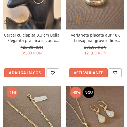
Cercei cu clapita 3.3 cm Bella
Verigheta placata aur 18K
– Eleganta practica si confort
finisaj mat gravuri fine
premium
Promisio - latime 4 mm
123,00 RON
205,00 RON
99,00 RON
121,00 RON
ADAUGA IN COS
VEZI VARIANTE
-41%
-45%
NOU