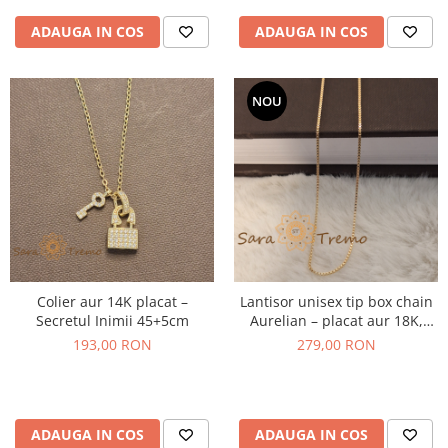
ADAUGA IN COS
ADAUGA IN COS
NOU
Colier aur 14K placat –
Lantisor unisex tip box chain
Secretul Inimii 45+5cm
Aurelian – placat aur 18K,
Brazilia, stanta, 50 cm
193,00 RON
279,00 RON
ADAUGA IN COS
ADAUGA IN COS