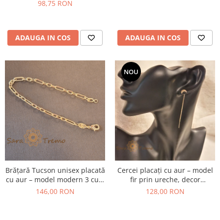
98,75 RON
ADAUGA IN COS
ADAUGA IN COS
NOU
Brățară Tucson unisex placată
Cercei placați cu aur – model
cu aur – model modern 3 cu 1
fir prin ureche, decor
cu zale dreptunghiulare, 19
semilună
146,00 RON
128,00 RON
cm