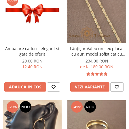
Ambalare cadou - elegant si
Lănțișor Valeo unisex placat
gata de oferit
cu aur, model sofisticat cu
plăcuțe intercalate, 50/55/60
20,00 RON
234,00 RON
cm
12,40 RON
de la 180,00 RON
ADAUGA IN COS
VEZI VARIANTE
-20%
NOU
-41%
NOU