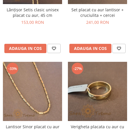
Lănțișor Setis clasic unisex
Set placat cu aur lantisor +
placat cu aur, 45 cm
cruciulita + cercei
153,00 RON
241,00 RON
ADAUGA IN COS
ADAUGA IN COS
-33%
-27%
Lantisor Sinor placat cu aur
Verigheta placata cu aur cu