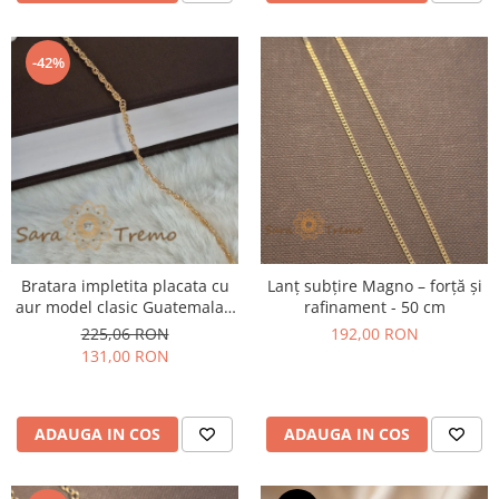
-42%
Bratara impletita placata cu
Lanț subțire Magno – forță și
aur model clasic Guatemala -
rafinament - 50 cm
18 cm
225,06 RON
192,00 RON
131,00 RON
ADAUGA IN COS
ADAUGA IN COS