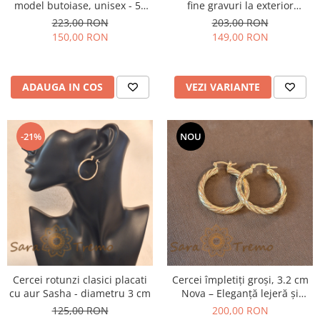
model butoiase, unisex - 50
fine gravuri la exterior
cm
Matrimonio
223,00 RON
203,00 RON
150,00 RON
149,00 RON
ADAUGA IN COS
VEZI VARIANTE
-21%
NOU
Cercei rotunzi clasici placati
Cercei împletiți groși, 3.2 cm
cu aur Sasha - diametru 3 cm
Nova – Eleganță lejeră și
confortabilă
125,00 RON
200,00 RON