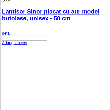
(1)
detalii
Adauga in cos
-41%
Bratara impletita placata cu aur
model clasic Guadalajara - 19 cm
detalii
Adauga in cos
-36%
Brățară placată cu aur 18K, unisex,
model cu plăcuțe intercalate 1-cu-1,