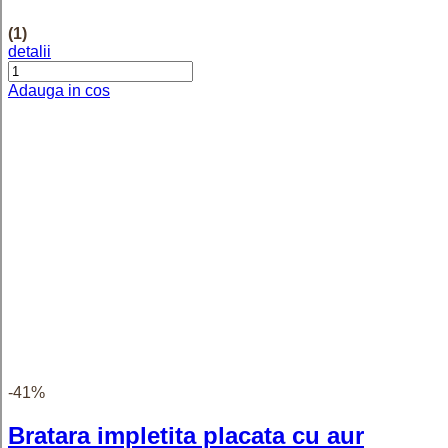
detalii
Adauga in cos
Clara - Inel personalizat cu nume
asimetric reglabil din argint 925