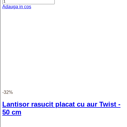
Frida - Inel personalizat cu text
reglabil dublu din argint 925 placat
cu aur galben 24K
detalii