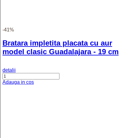
18K Morandi, model 1 cu 1, 45 cm
detalii
Adauga in cos
Lănțișor fin placat cu aur 18K
Serpent, tip șarpe, 45 cm, unisex
detalii
Adauga in cos
Lănțișor Setis clasic unisex placat cu
aur, 45 cm
detalii