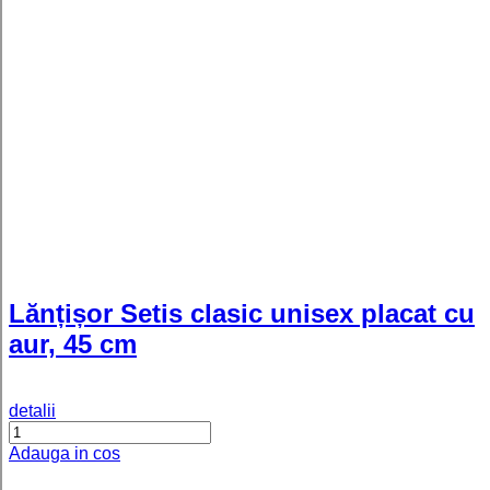
reglabil din argint 925 placat cu aur
galben 24K
detalii
Adauga in cos
Ivy - Inel personalizat cu nume
reglabil din argint 925 placat cu aur
roz
detalii
Adauga in cos
Ivy - Inel pesonalizat cu doua nume