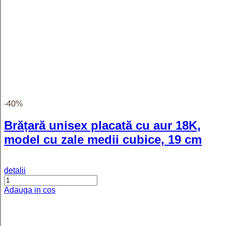
-34%
Cercei placati cu aur cu cristale
zirconia albe Flora - 2.5 cm
detalii
Adauga in cos
-31%
Cercei placati cu aur cu cristale
zirconia bleu Flora - 2.5 cm
detalii
Adauga in cos
Produse similare