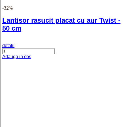
19 cm
detalii
Adauga in cos
Brățară finuță placată cu aur 18K,
model plăcuțe 1 cu 1, 19 cm
detalii
Adauga in cos
-38%
Brățară placată cu aur 18K pentru