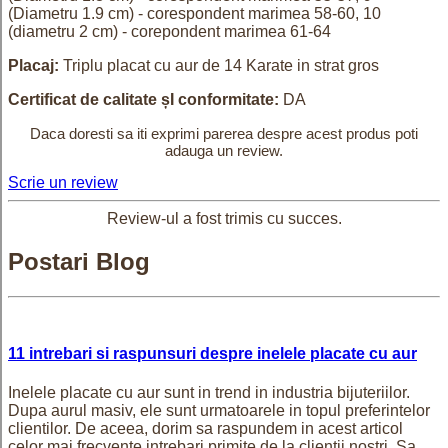
(Diametru 1.9 cm) - corespondent marimea 58-60,
10
(diametru 2 cm) - corepondent marimea 61-64
Placaj:
Triplu placat cu aur de 14 Karate in strat gros
Certificat de calitate șI conformitate:
DA
Daca doresti sa iti exprimi parerea despre acest produs poti
adauga un review.
Scrie un review
Review-ul a fost trimis cu succes.
Postari Blog
11 intrebari si raspunsuri despre inelele placate cu aur
Inelele placate cu aur sunt in trend in industria bijuteriilor.
Dupa aurul masiv, ele sunt urmatoarele in topul preferintelor
clientilor. De aceea, dorim sa raspundem in acest articol
celor mai frecvente intrebari primite de la clientii nostri. Sa