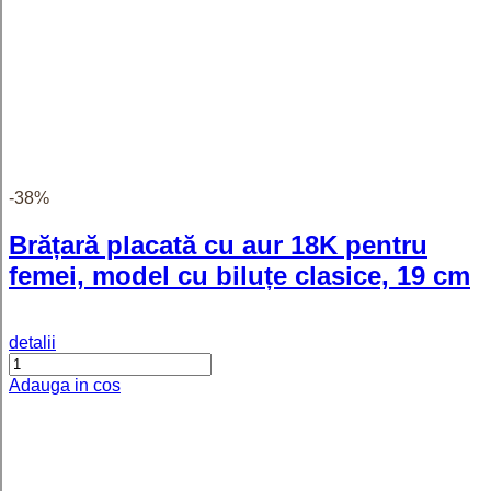
-36%
Lantisor placat cu aur model impletit
Bogota - 50 cm
(1)
detalii
Adauga in cos
-41%
Bratara impletita placata cu aur
model clasic Guadalajara - 19 cm
detalii
Adauga in cos