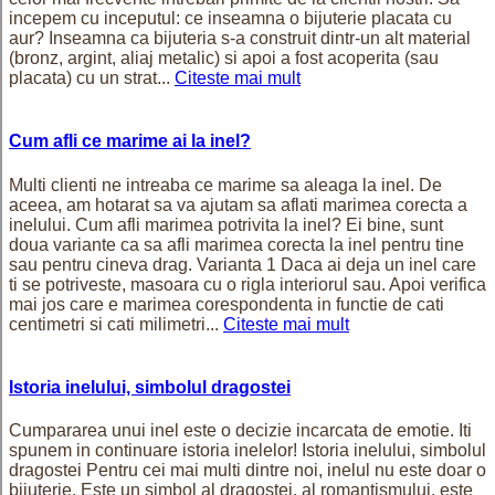
incepem cu inceputul: ce inseamna o bijuterie placata cu
aur? Inseamna ca bijuteria s-a construit dintr-un alt material
(bronz, argint, aliaj metalic) si apoi a fost acoperita (sau
placata) cu un strat...
Citeste mai mult
Cum afli ce marime ai la inel?
Multi clienti ne intreaba ce marime sa aleaga la inel. De
aceea, am hotarat sa va ajutam sa aflati marimea corecta a
inelului. Cum afli marimea potrivita la inel? Ei bine, sunt
doua variante ca sa afli marimea corecta la inel pentru tine
sau pentru cineva drag. Varianta 1 Daca ai deja un inel care
ti se potriveste, masoara cu o rigla interiorul sau. Apoi verifica
mai jos care e marimea corespondenta in functie de cati
centimetri si cati milimetri...
Citeste mai mult
Istoria inelului, simbolul dragostei
Cumpararea unui inel este o decizie incarcata de emotie. Iti
spunem in continuare istoria inelelor! Istoria inelului, simbolul
dragostei Pentru cei mai multi dintre noi, inelul nu este doar o
bijuterie. Este un simbol al dragostei, al romantismului, este