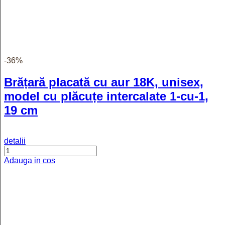
Adauga in cos
Lanț unisex placat cu aur Cyprus,
model clasic, 60 cm
detalii
Adauga in cos
-45%
Set bijuterii placate cu aur - tip perle -
Tigressa
detalii
Adauga in cos