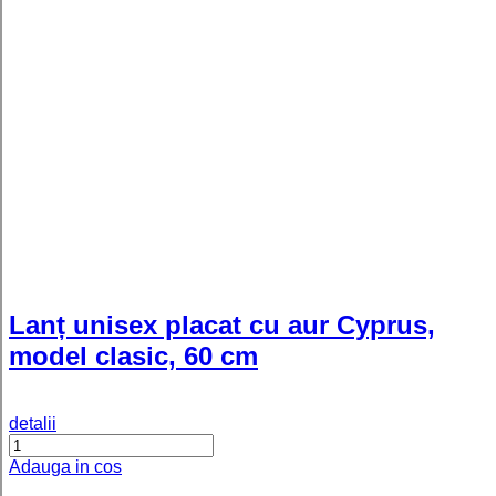
reglabil din argint 925 placat cu aur
roz
detalii
Adauga in cos
Ivy - Inel pesonalizat cu trei nume
reglabil din argint 925 placat cu aur
galben 24K
detalii
Adauga in cos