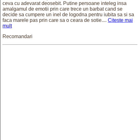
ceva cu adevarat deosebit. Putine persoane inteleg insa
amalgamul de emotii prin care trece un barbat cand se
decide sa cumpere un inel de logodna pentru iubita sa si sa
faca marele pas prin care sa o ceara de sotie....
Citeste mai
mult
Recomandari
Cruciulita 2.5 cm placata cu aur
Monastery
detalii
Adauga in cos
-33%
Lantisor Sinor placat cu aur model
butoiase, unisex - 50 cm