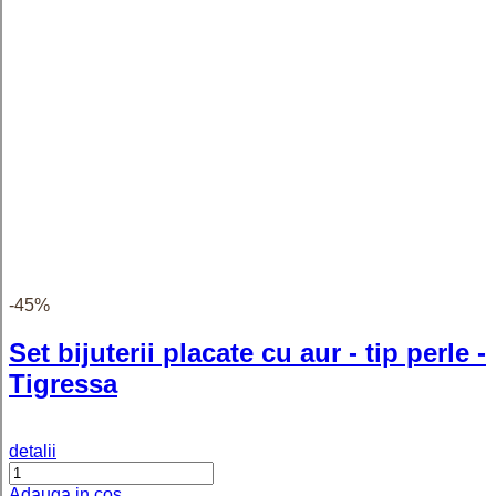
Ivy - Inel pesonalizat cu trei nume
reglabil din argint 925 placat cu aur
roz
detalii
Adauga in cos