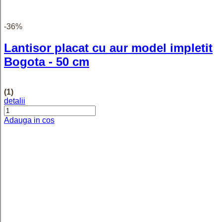
femei, model cu biluțe clasice, 19 cm
detalii
Adauga in cos
-40%
Brățară unisex placată cu aur 18K,
model cu zale medii cubice, 19 cm
detalii
Adauga in cos
-31%
Lănțișor finuț unisex placat cu aur