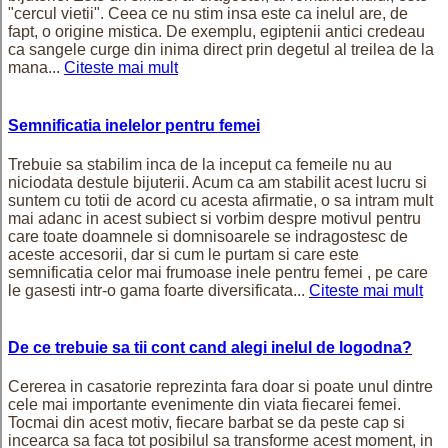
"cercul vietii". Ceea ce nu stim insa este ca inelul are, de
fapt, o origine mistica. De exemplu, egiptenii antici credeau
ca sangele curge din inima direct prin degetul al treilea de la
mana...
Citeste mai mult
Semnificatia inelelor pentru femei
Trebuie sa stabilim inca de la inceput ca femeile nu au
niciodata destule bijuterii. Acum ca am stabilit acest lucru si
suntem cu totii de acord cu acesta afirmatie, o sa intram mult
mai adanc in acest subiect si vorbim despre motivul pentru
care toate doamnele si domnisoarele se indragostesc de
aceste accesorii, dar si cum le purtam si care este
semnificatia celor mai frumoase inele pentru femei , pe care
le gasesti intr-o gama foarte diversificata...
Citeste mai mult
De ce trebuie sa tii cont cand alegi inelul de logodna?
Cererea in casatorie reprezinta fara doar si poate unul dintre
cele mai importante evenimente din viata fiecarei femei.
Tocmai din acest motiv, fiecare barbat se da peste cap si
incearca sa faca tot posibilul sa transforme acest moment, in