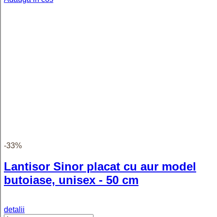
Frida - Inel personalizat cu text
reglabil dublu din argint 925
detalii
Adauga in cos