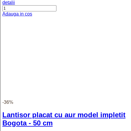
Adauga in cos
Frida - Inel personalizat cu text
reglabil dublu din argint 925 placat
cu aur roz