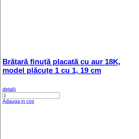
-33%
Lantisor Sinor placat cu aur model
butoiase, unisex - 50 cm
detalii
Adauga in cos
-32%
Lantisor rasucit placat cu aur Twist -
50 cm
detalii
Adauga in cos