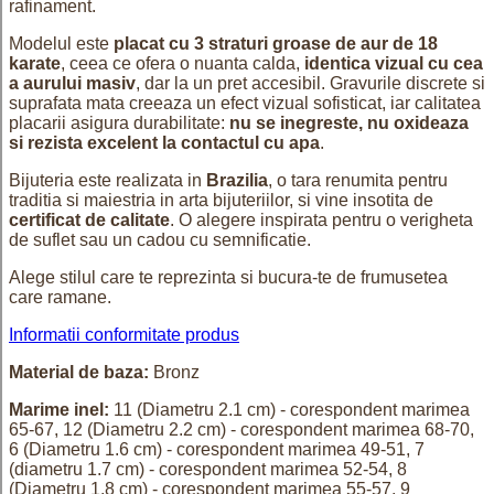
rafinament.
Modelul este
placat cu 3 straturi groase de aur de 18
karate
, ceea ce ofera o nuanta calda,
identica vizual cu cea
a aurului masiv
, dar la un pret accesibil. Gravurile discrete si
suprafata mata creeaza un efect vizual sofisticat, iar calitatea
placarii asigura durabilitate:
nu se inegreste, nu oxideaza
si rezista excelent la contactul cu apa
.
Bijuteria este realizata in
Brazilia
, o tara renumita pentru
traditia si maiestria in arta bijuteriilor, si vine insotita de
certificat de calitate
. O alegere inspirata pentru o verigheta
de suflet sau un cadou cu semnificatie.
Alege stilul care te reprezinta si bucura-te de frumusetea
care ramane.
Informatii conformitate produs
Material de baza:
Bronz
Marime inel:
11 (Diametru 2.1 cm) - corespondent marimea
65-67,
12 (Diametru 2.2 cm) - corespondent marimea 68-70,
6 (Diametru 1.6 cm) - corespondent marimea 49-51,
7
(diametru 1.7 cm) - corespondent marimea 52-54,
8
(Diametru 1.8 cm) - corespondent marimea 55-57,
9