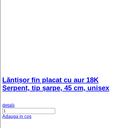
reglabil din argint 925
detalii
Adauga in cos
Ivy - Inel personalizat cu nume
reglabil din argint 925 placat cu aur
galben 24K
detalii
Adauga in cos
Ivy - Inel pesonalizat cu doua nume