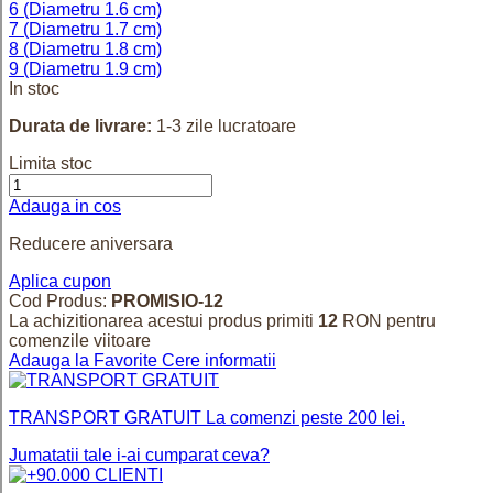
6 (Diametru 1.6 cm)
7 (Diametru 1.7 cm)
8 (Diametru 1.8 cm)
9 (Diametru 1.9 cm)
In stoc
Durata de livrare:
1-3 zile lucratoare
Limita stoc
Adauga in cos
Reducere aniversara
Aplica cupon
Cod Produs:
PROMISIO-12
La achizitionarea acestui produs primiti
12
RON pentru
comenzile viitoare
Adauga la Favorite
Cere informatii
TRANSPORT GRATUIT
La comenzi peste 200 lei.
Jumatatii tale i-ai cumparat ceva?