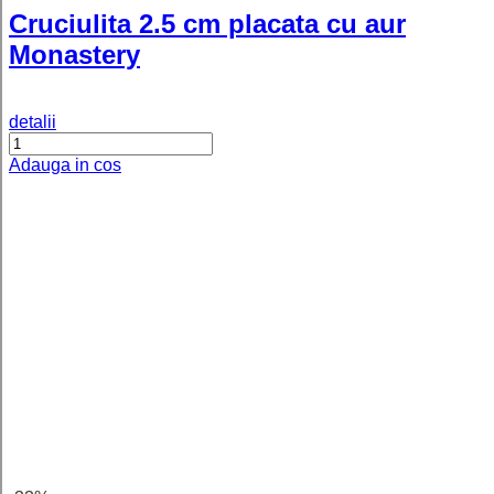
detalii
Adauga in cos
-32%
Lantisor rasucit placat cu aur Twist -
50 cm
detalii
Adauga in cos
-36%
Lantisor placat cu aur model impletit
Bogota - 50 cm