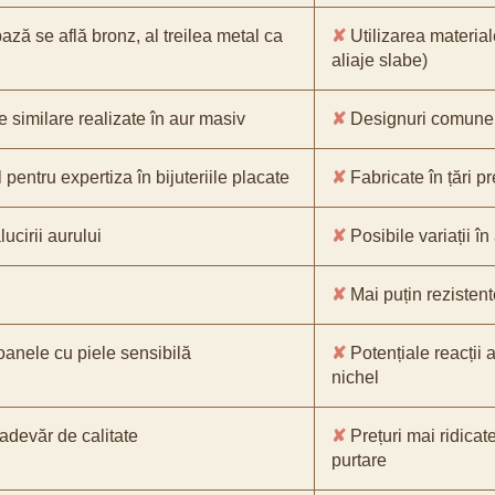
bază se află bronz, al treilea metal ca
✘
Utilizarea material
aliaje slabe)
e similare realizate în aur masiv
✘
Designuri comune, 
pentru expertiza în bijuteriile placate
✘
Fabricate în țări p
ucirii aurului
✘
Posibile variații în
✘
Mai puțin rezistente
oanele cu piele sensibilă
✘
Potențiale reacții a
nichel
-adevăr de calitate
✘
Prețuri mai ridicat
purtare