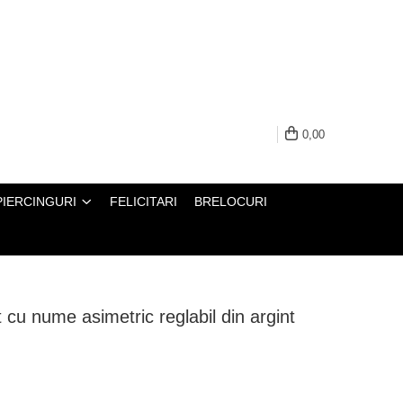
0,00
PIERCINGURI
FELICITARI
BRELOCURI
t cu nume asimetric reglabil din argint