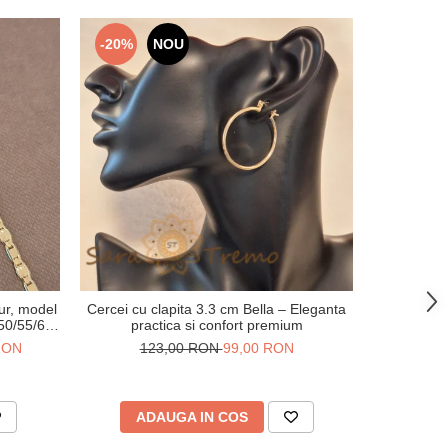
-20%
NOU
-41%
ur, model
Cercei cu clapita 3.3 cm Bella – Eleganta
Verighet
 50/55/60
practica si confort premium
gravuri
 RON
123,00 RON
99,00 RON
20
ADAUGA IN COS
V