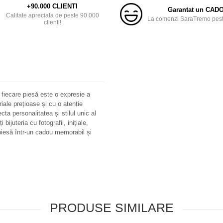
+90.000 CLIENTI
Garantat un CAD
Calitate apreciata de peste 90.000
La comenzi SaraTremo peste
clienti!
 fiecare piesă este o expresie a
riale prețioase și cu o atenție
ecta personalitatea și stilul unic al
bijuteria cu fotografii, inițiale,
iesă într-un cadou memorabil și
PRODUSE SIMILARE