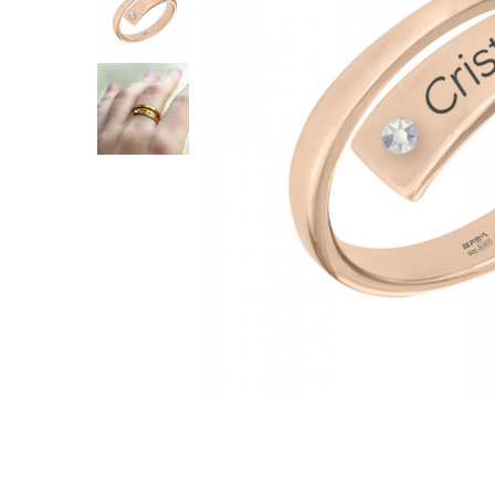
Verighete
Bijuterii pentru barbati
Inele
Lanturi
Bratari
Talismane
Verighete
Bijuterii din argint placate cu aur
24K
Distribuie
pe
Facebook