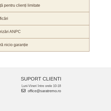
ă pentru clienți limitate
icări
orizări ANPC
ă nicio garanție
SUPORT CLIENTI
Luni-Vineri între orele 10-18
office@saratremo.ro