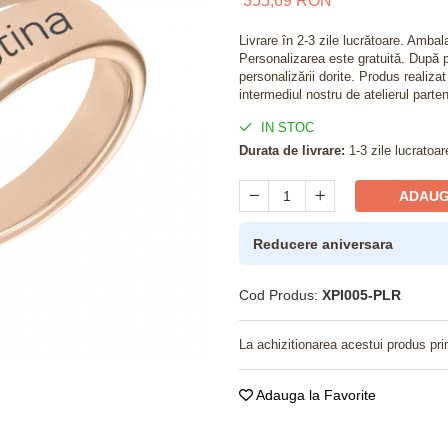
355,69 RON
Livrare în 2-3 zile lucrătoare. Amba
Personalizarea este gratuită. După p
personalizării dorite. Produs realiza
intermediul nostru de atelierul parten
IN STOC
Durata de livrare:
1-3 zile lucratoar
ADAUG
Reducere aniversara
Cod Produs:
XPI005-PLR
La achizitionarea acestui produs pri
Adauga la Favorite