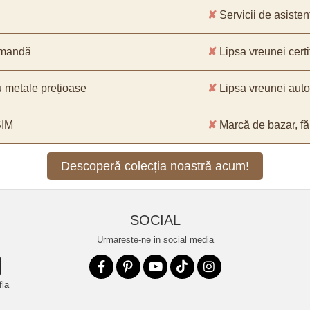
✘
Servicii de asistenț
comandă
✘
Lipsa vreunei certif
 metale prețioase
✘
Lipsa vreunei aut
SIM
✘
Marcă de bazar, făr
Descoperă colecția noastră acum!
SOCIAL
Urmareste-ne in social media
fla