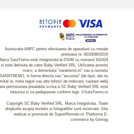
Autorizatie ANPC pentru efectuarea de operatiuni cu metale
pretioase nr. 0010690/2019
Marca SaraTremo este inregistrata la OSIM cu numarul 162424
si este detinuta de catre Baby Verified SRL. Utilizarea acestei
marci, a domeniului "saratremo.ro" sau a numelui
SARATREMO, in forma directa sau "ascunsa" (de tipul, dar nu
imitat la, meta taguri sau alte tehnici de indexare, cautare web)
fara permisiunea prealabila scrisa a SC Baby Verified SRL este
interzisa si se pedepseste conform legii. ©SaraTremo.ro
Copyright SC Baby Verified SRL. Marca inregistrata. Toate
drepturile asupra textelor si fotografiilor sunt rezervate. Site
realizat si promovat de SuportRemote.ro.
Platforma E-
commerce by Gomag