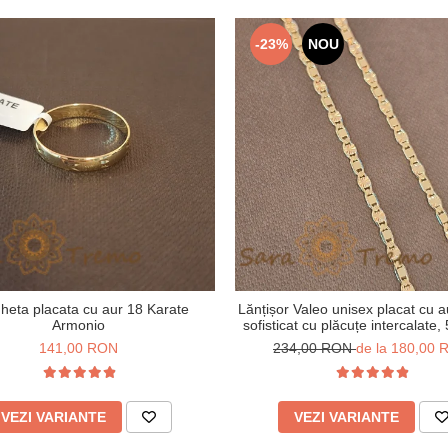
-23%
NOU
gheta placata cu aur 18 Karate
Lănțișor Valeo unisex placat cu a
Armonio
sofisticat cu plăcuțe intercalate,
cm
141,00 RON
234,00 RON
de la 180,00
VEZI VARIANTE
VEZI VARIANTE