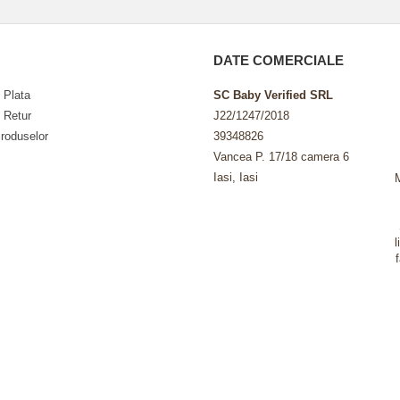
DATE COMERCIALE
 Plata
SC Baby Verified SRL
e Retur
J22/1247/2018
roduselor
39348826
Vancea P. 17/18 camera 6
Iasi, Iasi
l