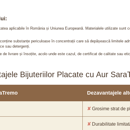
ui:
itatea aplicabile în România și Uniunea Europeană. Materialele utilizate sunt c
nu conține substanțe periculoase în concentrații care să depășească limitele 
ce sau detergenți.
 de livrare și însoțite, acolo unde este cazul, de certificat de calitate sau eti
ajele Bijuteriilor Placate cu Aur Sar
araTremo
Dezavantajele alto
✘
Grosime strat de pl
✘
Durabilitate limitat