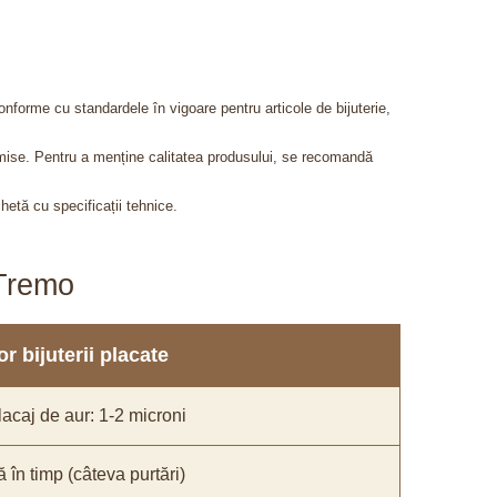
onforme cu standardele în vigoare pentru articole de bijuterie,
admise. Pentru a menține calitatea produsului, se recomandă
chetă cu specificații tehnice.
aTremo
r bijuterii placate
acaj de aur: 1-2 microni
ă în timp (câteva purtări)