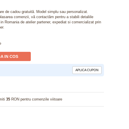
lare de cadou gratuită. Model simplu sau personalizat.
lasarea comenzii, vă contactăm pentru a stabili detaliile
t in Romania de atelier partener, expediat si comercializat prin
er.
e
A IN COS
APLICA CUPON
miti
35
RON pentru comenzile viitoare