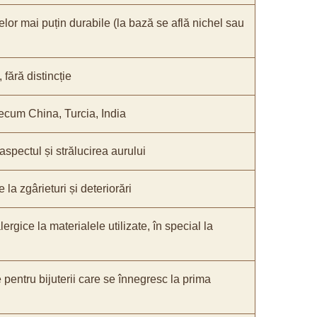
elor mai puțin durabile (la bază se află nichel sau
fără distincție
recum China, Turcia, India
 aspectul și strălucirea aurului
 la zgârieturi și deteriorări
lergice la materialele utilizate, în special la
e pentru bijuterii care se înnegresc la prima