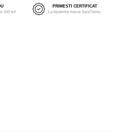
OU
PRIMESTI CERTIFICAT
 300 lei!
La bijuteriile marca SaraTremo.