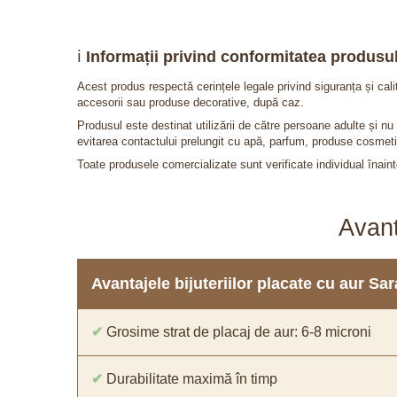
ℹ️
Informații privind conformitatea produsul
Acest produs respectă cerințele legale privind siguranța și cal
accesorii sau produse decorative, după caz.
Produsul este destinat utilizării de către persoane adulte și 
evitarea contactului prelungit cu apă, parfum, produse cosmeti
Toate produsele comercializate sunt verificate individual înainte
Avant
Avantajele bijuteriilor placate cu aur S
✔
Grosime strat de placaj de aur: 6-8 microni
✔
Durabilitate maximă în timp