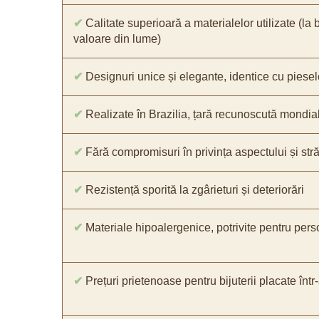
✔
Calitate superioară a materialelor utilizate (la 
valoare din lume)
✔
Designuri unice și elegante, identice cu piesel
✔
Realizate în Brazilia, țară recunoscută mondial 
✔
Fără compromisuri în privința aspectului și străl
✔
Rezistență sporită la zgârieturi și deteriorări
✔
Materiale hipoalergenice, potrivite pentru pers
✔
Prețuri prietenoase pentru bijuterii placate într