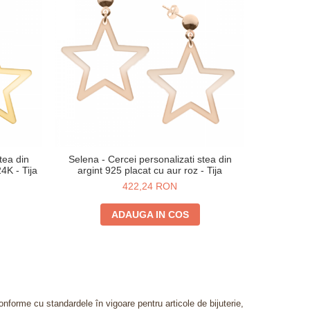
tea din
Selena - Cercei personalizati stea din
July - Cerc
4K - Tija
argint 925 placat cu aur roz - Tija
argi
422,24 RON
ADAUGA IN COS
onforme cu standardele în vigoare pentru articole de bijuterie,