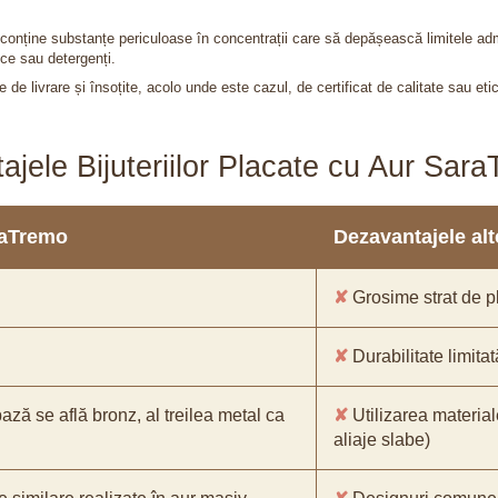
nu conține substanțe periculoase în concentrații care să depășească limitele 
ce sau detergenți.
 de livrare și însoțite, acolo unde este cazul, de certificat de calitate sau eti
ajele Bijuteriilor Placate cu Aur Sar
araTremo
Dezavantajele alto
✘
Grosime strat de pl
✘
Durabilitate limitat
bază se află bronz, al treilea metal ca
✘
Utilizarea material
aliaje slabe)