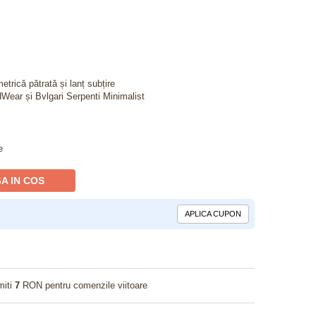
trică pătrată și lanț subțire
rdWear și Bvlgari Serpenti Minimalist
e
A IN COS
APLICA CUPON
miti
7
RON pentru comenzile viitoare