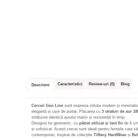
Caracteristici
Review-uri
(0)
Blog
Descriere
Cerceii Geo Line
sunt expresia stilului modern și minimalist,
elegantă și ușor de purtat. Placarea cu
3 straturi de aur 1
strălucire identică aurului masiv și rezistență în timp.
Designul lor geometric, cu
pătrat stilizat și lanț fin
de 6 cm,
și sofisticat. Acești cercei sunt ideali pentru femeile care i
contemporan, inspirat de colecțiile
Tiffany HardWear
și
Bvl