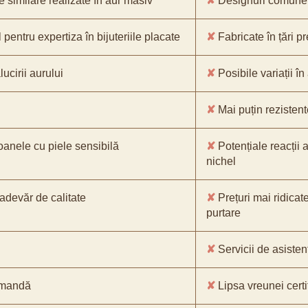
e similare realizate în aur masiv
✘
Designuri comune, 
pentru expertiza în bijuteriile placate
✘
Fabricate în țări p
ucirii aurului
✘
Posibile variații în
✘
Mai puțin rezistente
oanele cu piele sensibilă
✘
Potențiale reacții a
nichel
-adevăr de calitate
✘
Prețuri mai ridicat
purtare
✘
Servicii de asistenț
comandă
✘
Lipsa vreunei certif