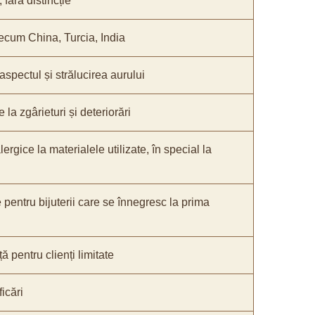
fără distincție
recum China, Turcia, India
 aspectul și strălucirea aurului
 la zgârieturi și deteriorări
lergice la materialele utilizate, în special la
e pentru bijuterii care se înnegresc la prima
ă pentru clienți limitate
icări