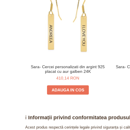
Sara- Cercei personalizati din argint 925
Sara- Ce
placat cu aur galben 24K
410,14 RON
ADAUGA IN COS
ℹ️
Informații privind conformitatea produsul
Acest produs respectă cerințele legale privind siguranța și cal