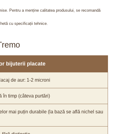
admise. Pentru a menține calitatea produsului, se recomandă
chetă cu specificații tehnice.
aTremo
r bijuterii placate
acaj de aur: 1-2 microni
ă în timp (câteva purtări)
elor mai puțin durabile (la bază se află nichel sau