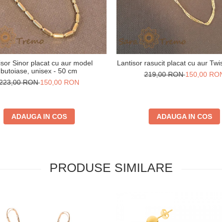
isor Sinor placat cu aur model
Lantisor rasucit placat cu aur Twi
butoiase, unisex - 50 cm
219,00 RON
150,00 RO
223,00 RON
150,00 RON
ADAUGA IN COS
ADAUGA IN COS
PRODUSE SIMILARE