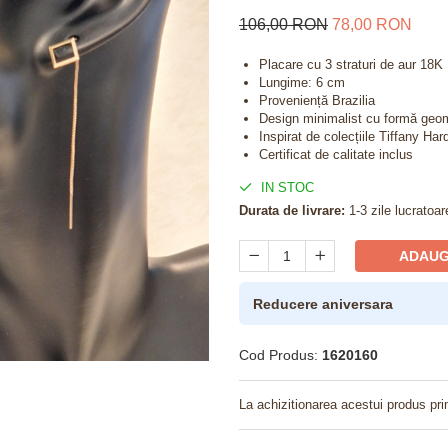
106,00 RON
78,00 RON
Placare cu 3 straturi de aur 18K
Lungime: 6 cm
Proveniență Brazilia
Design minimalist cu formă geome
Inspirat de colecțiile Tiffany Ha
Certificat de calitate inclus
IN STOC
Durata de livrare:
1-3 zile lucratoar
ADAUG
Reducere aniversara
Cod Produs:
1620160
La achizitionarea acestui produs pri