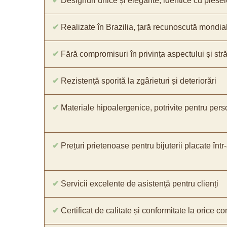
✔
Designuri unice și elegante, identice cu piesel
✔
Realizate în Brazilia, țară recunoscută mondial 
✔
Fără compromisuri în privința aspectului și străl
✔
Rezistență sporită la zgârieturi și deteriorări
✔
Materiale hipoalergenice, potrivite pentru pers
✔
Prețuri prietenoase pentru bijuterii placate într
✔
Servicii excelente de asistență pentru clienți
✔
Certificat de calitate și conformitate la orice 