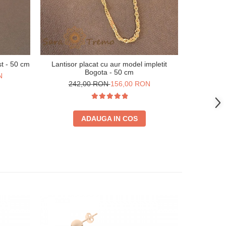
st - 50 cm
Lantisor placat cu aur model impletit
Bratara i
Bogota - 50 cm
cla
N
242,00 RON
156,00 RON
23
ADAUGA IN COS