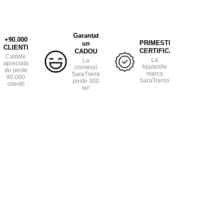
Garantat
+90.000
PRIMESTI
un
CLIENTI
CERTIFICAT
CADOU
Calitate
La
La
apreciata
bijuteriile
comenzi
de peste
marca
SaraTremo
90.000
SaraTremo.
peste 300
clienti!
lei!