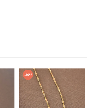
-36%
-41%