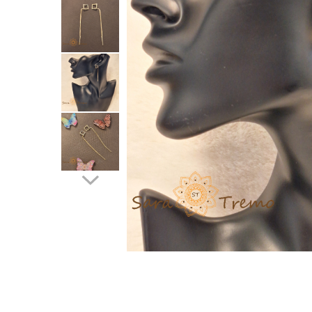
Verighete
Bijuterii pentru barbati
Inele
Lanturi
Bratari
Talismane
Verighete
Bijuterii din argint placate cu aur
24K
Distribuie
pe
Facebook