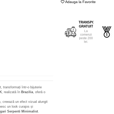
Adauga la Favorite
TRANSPORT
GRATUIT
La
comenzi
peste 200
lei.
 transformați într-o bijuterie
8K
, realizată în
Brazilia
, oferă o
 creează un efect vizual alungit
ubesc un look curajos și
gari Serpenti Minimalist
.