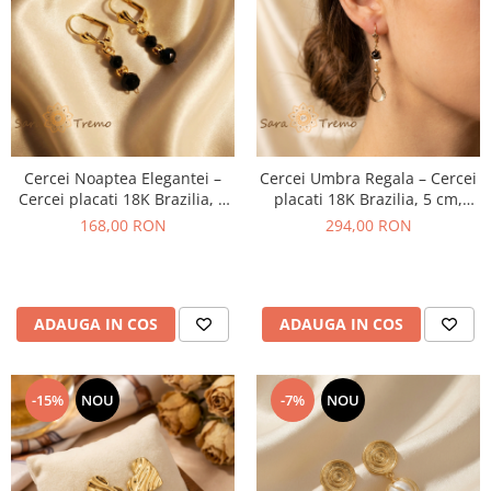
Cercei Noaptea Elegantei –
Cercei Umbra Regala – Cercei
Cercei placati 18K Brazilia, 3
placati 18K Brazilia, 5 cm,
cm, cristale negre
cristale negre
168,00 RON
294,00 RON
ADAUGA IN COS
ADAUGA IN COS
-15%
NOU
-7%
NOU