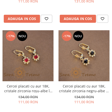
111,00 RON
131,00 RON
ADAUGA IN COS
ADAUGA IN COS
-17%
NOU
-17%
NOU
Cercei placati cu aur 18K,
Cercei placati cu aur 18K,
cristale zirconia roșu-albe în
cristale zirconia negru-albe în
formă de floare
formă de floare
134,00 RON
134,00 RON
111,00 RON
111,00 RON