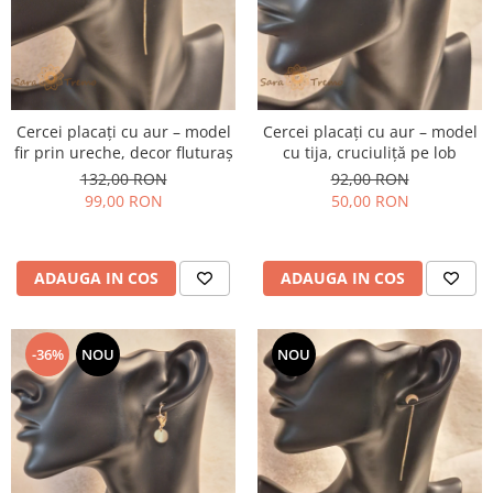
Cercei placați cu aur – model
Cercei placați cu aur – model
fir prin ureche, decor fluturaș
cu tija, cruciuliță pe lob
132,00 RON
92,00 RON
99,00 RON
50,00 RON
ADAUGA IN COS
ADAUGA IN COS
-36%
NOU
NOU