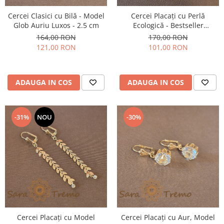
Cercei Clasici cu Bilă - Model
Cercei Placați cu Perlă
Glob Auriu Luxos - 2.5 cm
Ecologică - Bestseller
SaraTremo - 2.5 cm
164,00 RON
170,00 RON
121,00 RON
101,00 RON
ADAUGA IN COS
ADAUGA IN COS
-31%
NOU
-30%
Cercei Placați cu Model
Cercei Placați cu Aur, Model