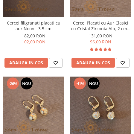
Cercei filigranati placati cu
Cercei Placați cu Aur Clasici
aur Noon - 3.5 cm
cu Cristal Zirconia Alb, 2 cm -
Eleganță și Strălucire
182,00 RON
131,00 RON
102,00 RON
96,00 RON
ADAUGA IN COS
ADAUGA IN COS
-26%
NOU
-41%
NOU