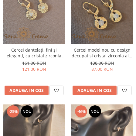
Cercei dantelați, fini și
Cercei model nou cu design
eleganți, cu cristal zirconia
decupat și cristal zirconia alb,
alb în centru
2.5 cm
161,00 RON
138,00 RON
121,00 RON
87,00 RON
ADAUGA IN COS
ADAUGA IN COS
-25%
NOU
-46%
NOU