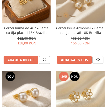
Cercei Inima de Aur – Cercei
Cercei Perla Armoniei – Cercei
cu tija placati 18K Brazilia
cu tija placati 18K Brazilia
162,00 RON
168,00 RON
138,00 RON
156,00 RON
ADAUGA IN COS
ADAUGA IN COS
NOU
-36%
NOU