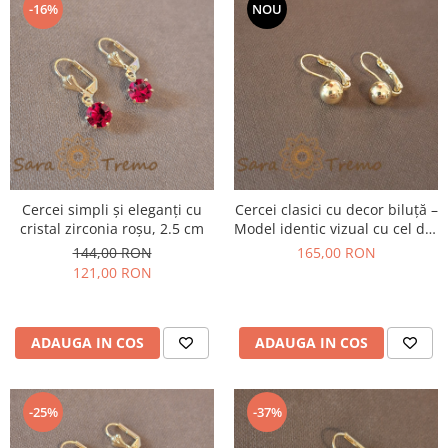
-16%
NOU
Cercei simpli și eleganți cu
Cercei clasici cu decor biluță –
cristal zirconia roșu, 2.5 cm
Model identic vizual cu cel din
aur masiv
144,00 RON
165,00 RON
121,00 RON
ADAUGA IN COS
ADAUGA IN COS
-25%
-37%