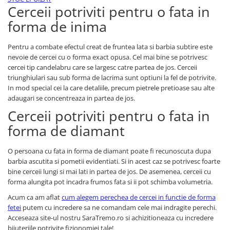
Cerceii potriviti pentru o fata in
forma de inima
Pentru a combate efectul creat de fruntea lata si barbia subtire este
nevoie de cercei cu o forma exact opusa. Cel mai bine se potrivesc
cercei tip candelabru care se largesc catre partea de jos. Cerceii
triunghiulari sau sub forma de lacrima sunt optiuni la fel de potrivite.
In mod special cei la care detaliile, precum pietrele pretioase sau alte
adaugari se concentreaza in partea de jos.
Cerceii potriviti pentru o fata in
forma de diamant
O persoana cu fata in forma de diamant poate fi recunoscuta dupa
barbia ascutita si pometii evidentiati. Si in acest caz se potrivesc foarte
bine cerceii lungi si mai lati in partea de jos. De asemenea, cerceii cu
forma alungita pot incadra frumos fata si ii pot schimba volumetria.
Acum ca am aflat
cum alegem perechea de cercei in functie de forma
fetei
putem cu incredere sa ne comandam cele mai indragite perechi.
Acceseaza site-ul nostru SaraTremo.ro si achizitioneaza cu incredere
bijuteriile potrivite fizionomiei tale!