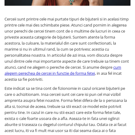
Verighete
Bijuterii pentru barbati
Inele
Cerceii sunt printre cele mai purtate tipuri de bijuterii si in acelasi timp
printre cele mai des schimbate piese. Atunci cand pornim in alegerea
Lanturi
unor perechi de cercei tinem cont de o multime de lucruri in ceea ce
Bratari
priveste aceasta categorie de bijuterii. Suntem atente la forma
Talismane
acestora, la culoare, la materialul din care sunt confectionati, la
Verighete
marime si nu in ultimul rand, la cum se potrivesc acestia cu
personalitatea noastra. In articolul de azi insa, vom discuta despre
Bijuterii din argint placate cu aur
unul dintre cele mai importante aspecte de care trebuie sa tinem cont
24K
atunci, cand ne alegem o pereche de cercei. Si anume despre
cum
alegem perechea de cercei in functie de forma fetei
, in asa fel incat
acestia sa fie potriviti.
Este indicat sa se tina cont de fizionomie in cazul oricarei bijuterii pe
care o achizitionam. Insa cerceii sunt cei care isi pun cel mai vizibil
amprenta asupra fetei noastre. Forma fetei difera de la o persoana la
alta si, tocmai de aceea, trebuie sa stii exact ce model este potrivit
pentru tine. In cazul in care nu stii exact care este forma fetei tale,
exista o cale foarte usoara de a afla. Aseaza-te in fata unei oglinzi
aburite si traseaza cu degetul conturul chipului tau. Odata ce ai facut
acest lucru, iti va fi mult mai usor sa iti dai seama daca ai o fata