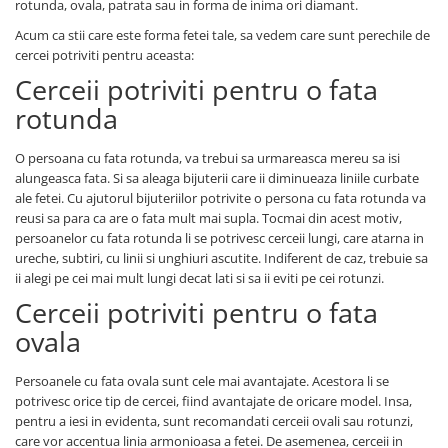
rotunda, ovala, patrata sau in forma de inima ori diamant.
Acum ca stii care este forma fetei tale, sa vedem care sunt perechile de
cercei potriviti pentru aceasta:
Cerceii potriviti pentru o fata
rotunda
O persoana cu fata rotunda, va trebui sa urmareasca mereu sa isi
alungeasca fata. Si sa aleaga bijuterii care ii diminueaza liniile curbate
ale fetei. Cu ajutorul bijuteriilor potrivite o persona cu fata rotunda va
reusi sa para ca are o fata mult mai supla. Tocmai din acest motiv,
persoanelor cu fata rotunda li se potrivesc cerceii lungi, care atarna in
ureche, subtiri, cu linii si unghiuri ascutite. Indiferent de caz, trebuie sa
ii alegi pe cei mai mult lungi decat lati si sa ii eviti pe cei rotunzi.
Cerceii potriviti pentru o fata
ovala
Persoanele cu fata ovala sunt cele mai avantajate. Acestora li se
potrivesc orice tip de cercei, fiind avantajate de oricare model. Insa,
pentru a iesi in evidenta, sunt recomandati cerceii ovali sau rotunzi,
care vor accentua linia armonioasa a fetei. De asemenea, cerceii in