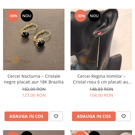
-30%
NOU
-30%
NOU
Cercei Nocturna – Cristale
Cercei Regina Inimilor –
negre placati aur 18K Brazilia
Cristal rosu 6 cm placati aur
18K Brazilia
182,00 RON
148,83 RON
127,00 RON
104,00 RON
ADAUGA IN COS
ADAUGA IN COS