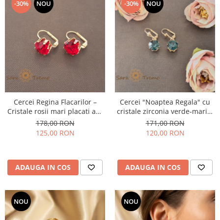
-30%
NOU
-30%
NOU
Cercei Regina Flacarilor –
Cercei "Noaptea Regala" cu
Cristale rosii mari placati aur
cristale zirconia verde-marin,
18K Brazilia
placati cu aur
178,00 RON
171,00 RON
125,00 RON
120,00 RON
ADAUGA IN COS
ADAUGA IN COS
NOU
NOU