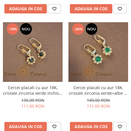
ADAUGA IN COS
ADAUGA IN COS
-18%
NOU
-26%
NOU
Cercei placati cu aur 18K,
Cercei placati cu aur 18K,
cristale zirconia verde inchis +
cristale zirconia verde+albe în
albe în formă de floare
formă de floare
135,00 RON
149,00 RON
111,00 RON
111,00 RON
ADAUGA IN COS
ADAUGA IN COS