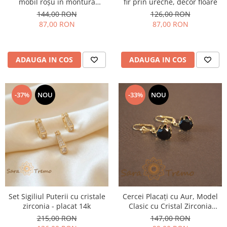
mobil roșu în montură
fir prin ureche, decor floare
dantelată
144,00 RON
126,00 RON
87,00 RON
87,00 RON
ADAUGA IN COS
ADAUGA IN COS
-37%
NOU
-33%
NOU
Set Sigiliul Puterii cu cristale
Cercei Placați cu Aur, Model
zirconia - placat 14k
Clasic cu Cristal Zirconia
Negru Fațetat
215,00 RON
147,00 RON