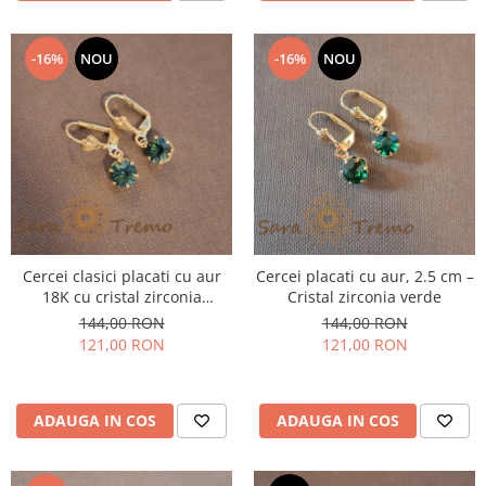
-16%
NOU
-16%
NOU
Cercei clasici placati cu aur
Cercei placati cu aur, 2.5 cm –
18K cu cristal zirconia
Cristal zirconia verde
albastru-marin
144,00 RON
144,00 RON
121,00 RON
121,00 RON
ADAUGA IN COS
ADAUGA IN COS