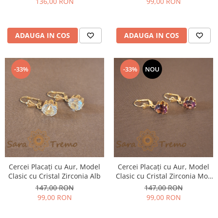
136,00 RON
99,00 RON
ADAUGA IN COS
ADAUGA IN COS
-33%
-33%
NOU
Cercei Placați cu Aur, Model
Cercei Placați cu Aur, Model
Clasic cu Cristal Zirconia Alb
Clasic cu Cristal Zirconia Mov
Fațetat
147,00 RON
147,00 RON
99,00 RON
99,00 RON