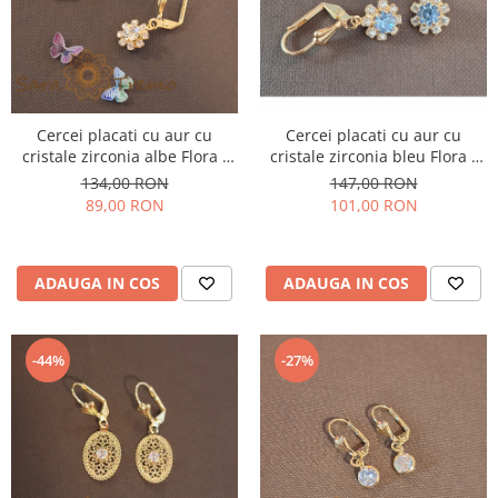
Cercei placati cu aur cu
Cercei placati cu aur cu
cristale zirconia albe Flora -
cristale zirconia bleu Flora -
2.5 cm
2.5 cm
134,00 RON
147,00 RON
89,00 RON
101,00 RON
ADAUGA IN COS
ADAUGA IN COS
-44%
-27%