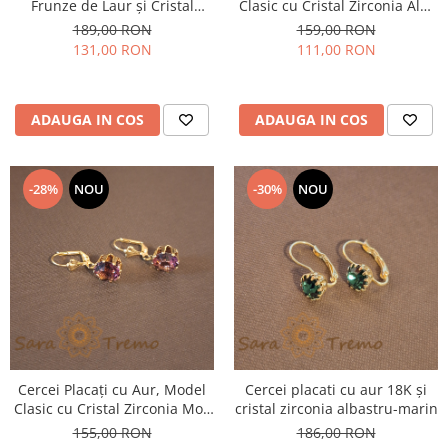
Frunze de Laur și Cristal
Clasic cu Cristal Zirconia Alb-
Zirconia - 7 cm
Crem Fațetat Mare
189,00 RON
159,00 RON
131,00 RON
111,00 RON
ADAUGA IN COS
ADAUGA IN COS
-28%
NOU
-30%
NOU
Cercei Placați cu Aur, Model
Cercei placati cu aur 18K și
Clasic cu Cristal Zirconia Mov
cristal zirconia albastru-marin
Fațetat Mare
155,00 RON
186,00 RON