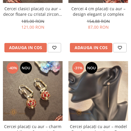
Cercei clasici placați cu aur –
Cercei 4 cm placați cu aur –
decor floare cu cristal zirconia
design elegant și complex
indigo în centru
189,00 RON
154,88 RON
121,00 RON
87,00 RON
ADAUGA IN COS
ADAUGA IN COS
-40%
NOU
-31%
NOU
Cercei placați cu aur – charm
Cercei placați cu aur – model