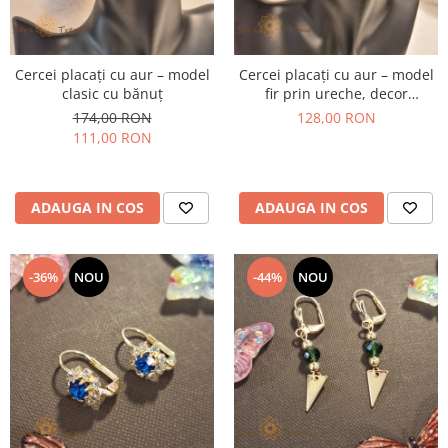
Cercei placați cu aur – model
Cercei placați cu aur – model
clasic cu bănuț
fir prin ureche, decor
semilună
174,00 RON
128,00 RON
111,00 RON
ADAUGA IN COS
ADAUGA IN COS
-36%
NOU
-44%
NOU