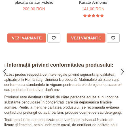
placata cu aur Fidelio
Karate Armonio
200,00 RON
141,00 RON
VEZI VARIANTE
VEZI VARIANTE
ℹ️
Informații privind conformitatea produsului:
Acest produs respectă cerințele legale privind siguranța și calitatea
aplicabile în România și Uniunea Europeană. Materialele utilizate sunt
conforme cu standardele în vigoare pentru articole de bijuterie, accesorii
sau produse decorative, după caz.
Produsul este destinat utilizării de către persoane adulte și nu conține
substanțe periculoase în concentrații care să depășească limitele
admise. Pentru a menține calitatea produsului, se recomandă evitarea
contactului prelungit cu apă, parfum, produse cosmetice sau detergenți.
Toate produsele comercializate sunt verificate individual înainte de
livrare și însoțite, acolo unde este cazul, de certificat de calitate sau