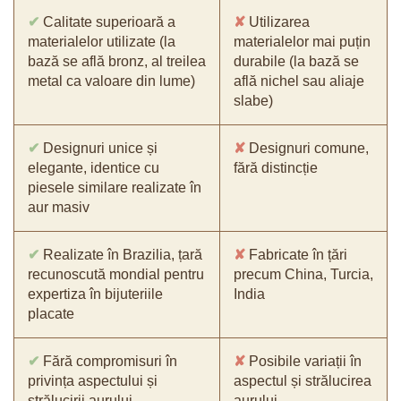
✔
Calitate superioară a
✘
Utilizarea
materialelor utilizate (la
materialelor mai puțin
bază se află bronz, al treilea
durabile (la bază se
metal ca valoare din lume)
află nichel sau aliaje
slabe)
✔
Designuri unice și
✘
Designuri comune,
elegante, identice cu
fără distincție
piesele similare realizate în
aur masiv
✔
Realizate în Brazilia, țară
✘
Fabricate în țări
recunoscută mondial pentru
precum China, Turcia,
expertiza în bijuteriile
India
placate
✔
Fără compromisuri în
✘
Posibile variații în
privința aspectului și
aspectul și strălucirea
strălucirii aurului
aurului