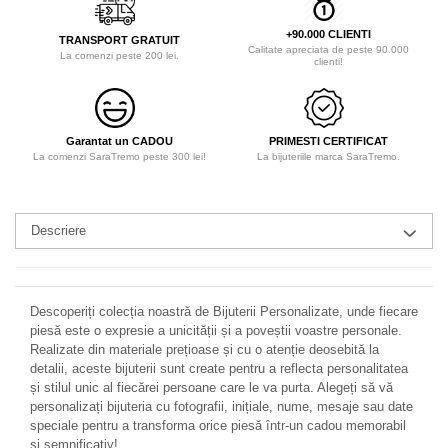
+90.000 CLIENTI
TRANSPORT GRATUIT
Calitate apreciata de peste 90.000
La comenzi peste 200 lei.
clienti!
Garantat un CADOU
PRIMESTI CERTIFICAT
La comenzi SaraTremo peste 300 lei!
La bijuteriile marca SaraTremo.
Descriere
Descoperiți colecția noastră de Bijuterii Personalizate, unde fiecare
piesă este o expresie a unicității și a poveștii voastre personale.
Realizate din materiale prețioase și cu o atenție deosebită la
detalii, aceste bijuterii sunt create pentru a reflecta personalitatea
și stilul unic al fiecărei persoane care le va purta. Alegeți să vă
personalizați bijuteria cu fotografii, inițiale, nume, mesaje sau date
speciale pentru a transforma orice piesă într-un cadou memorabil
și semnificativ!