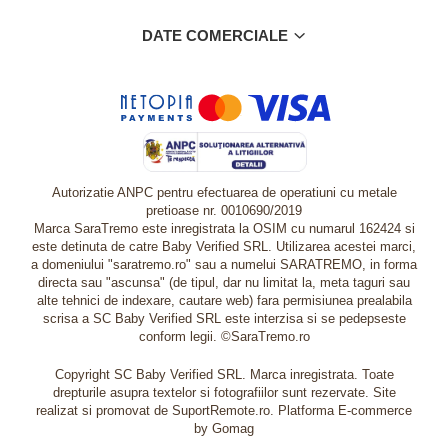
DATE COMERCIALE
Autorizatie ANPC pentru efectuarea de operatiuni cu metale
pretioase nr. 0010690/2019
Marca SaraTremo este inregistrata la OSIM cu numarul 162424 si
este detinuta de catre Baby Verified SRL. Utilizarea acestei marci,
a domeniului "saratremo.ro" sau a numelui SARATREMO, in forma
directa sau "ascunsa" (de tipul, dar nu limitat la, meta taguri sau
alte tehnici de indexare, cautare web) fara permisiunea prealabila
scrisa a SC Baby Verified SRL este interzisa si se pedepseste
conform legii. ©SaraTremo.ro
Copyright SC Baby Verified SRL. Marca inregistrata. Toate
drepturile asupra textelor si fotografiilor sunt rezervate. Site
realizat si promovat de SuportRemote.ro.
Platforma E-commerce
by Gomag