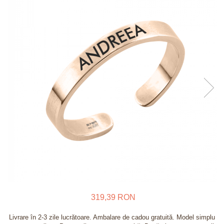
Verighete
Bijuterii pentru barbati
Inele
Lanturi
Bratari
Talismane
Verighete
Bijuterii din argint placate cu aur
24K
319,39 RON
Livrare în 2-3 zile lucrătoare. Ambalare de cadou gratuită. Model simplu