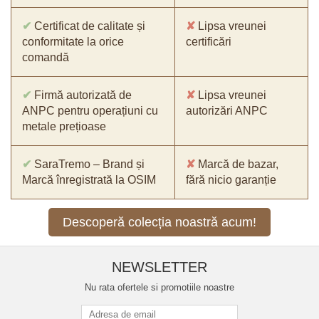
✔
Certificat de calitate și
✘
Lipsa vreunei
conformitate la orice
certificări
comandă
✔
Firmă autorizată de
✘
Lipsa vreunei
ANPC pentru operațiuni cu
autorizări ANPC
metale prețioase
✔
SaraTremo – Brand și
✘
Marcă de bazar,
Marcă înregistrată la OSIM
fără nicio garanție
Descoperă colecția noastră acum!
NEWSLETTER
Nu rata ofertele si promotiile noastre