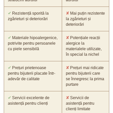
✔
Rezistență sporită la
✘
Mai puțin rezistente
zgârieturi și deteriorări
la zgârieturi și
deteriorări
✔
Materiale hipoalergenice,
✘
Potențiale reacții
potrivite pentru persoanele
alergice la
cu piele sensibilă
materialele utilizate,
în special la nichel
✔
Prețuri prietenoase
✘
Prețuri mai ridicate
pentru bijuterii placate într-
pentru bijuterii care
adevăr de calitate
se înnegresc la prima
purtare
✔
Servicii excelente de
✘
Servicii de
asistență pentru clienți
asistență pentru
clienți limitate