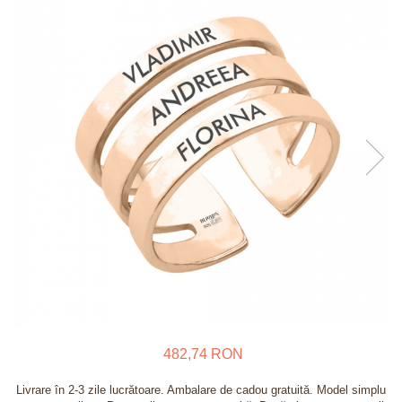
Verighete
Bijuterii pentru barbati
Inele
Lanturi
Bratari
Talismane
Verighete
Bijuterii din argint placate cu aur
24K
482,74 RON
Livrare în 2-3 zile lucrătoare. Ambalare de cadou gratuită. Model simplu