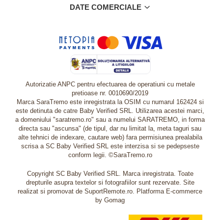
DATE COMERCIALE
Autorizatie ANPC pentru efectuarea de operatiuni cu metale
pretioase nr. 0010690/2019
Marca SaraTremo este inregistrata la OSIM cu numarul 162424 si
este detinuta de catre Baby Verified SRL. Utilizarea acestei marci,
a domeniului "saratremo.ro" sau a numelui SARATREMO, in forma
directa sau "ascunsa" (de tipul, dar nu limitat la, meta taguri sau
alte tehnici de indexare, cautare web) fara permisiunea prealabila
scrisa a SC Baby Verified SRL este interzisa si se pedepseste
conform legii. ©SaraTremo.ro
Copyright SC Baby Verified SRL. Marca inregistrata. Toate
drepturile asupra textelor si fotografiilor sunt rezervate. Site
realizat si promovat de SuportRemote.ro.
Platforma E-commerce
by Gomag