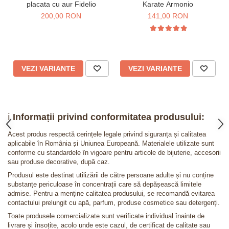
placata cu aur Fidelio
Karate Armonio
200,00 RON
141,00 RON
VEZI VARIANTE
VEZI VARIANTE
ℹ️
Informații privind conformitatea produsului:
Acest produs respectă cerințele legale privind siguranța și calitatea
aplicabile în România și Uniunea Europeană. Materialele utilizate sunt
conforme cu standardele în vigoare pentru articole de bijuterie, accesorii
sau produse decorative, după caz.
Produsul este destinat utilizării de către persoane adulte și nu conține
substanțe periculoase în concentrații care să depășească limitele
admise. Pentru a menține calitatea produsului, se recomandă evitarea
contactului prelungit cu apă, parfum, produse cosmetice sau detergenți.
Toate produsele comercializate sunt verificate individual înainte de
livrare și însoțite, acolo unde este cazul, de certificat de calitate sau