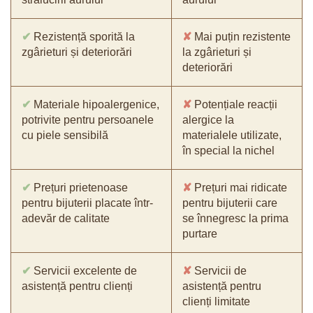
✔
Rezistență sporită la
✘
Mai puțin rezistente
zgârieturi și deteriorări
la zgârieturi și
deteriorări
✔
Materiale hipoalergenice,
✘
Potențiale reacții
potrivite pentru persoanele
alergice la
cu piele sensibilă
materialele utilizate,
în special la nichel
✔
Prețuri prietenoase
✘
Prețuri mai ridicate
pentru bijuterii placate într-
pentru bijuterii care
adevăr de calitate
se înnegresc la prima
purtare
✔
Servicii excelente de
✘
Servicii de
asistență pentru clienți
asistență pentru
clienți limitate