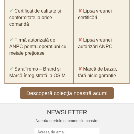
✔
Certificat de calitate și
✘
Lipsa vreunei
conformitate la orice
certificări
comandă
✔
Firmă autorizată de
✘
Lipsa vreunei
ANPC pentru operațiuni cu
autorizări ANPC
metale prețioase
✔
SaraTremo – Brand și
✘
Marcă de bazar,
Marcă înregistrată la OSIM
fără nicio garanție
Descoperă colecția noastră acum!
NEWSLETTER
Nu rata ofertele si promotiile noastre