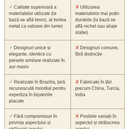
✔
Calitate superioară a
✘
Utilizarea
materialelor utilizate (la
materialelor mai puțin
bază se află bronz, al treilea
durabile (la bază se
metal ca valoare din lume)
află nichel sau aliaje
slabe)
✔
Designuri unice și
✘
Designuri comune,
elegante, identice cu
fără distincție
piesele similare realizate în
aur masiv
✔
Realizate în Brazilia, țară
✘
Fabricate în țări
recunoscută mondial pentru
precum China, Turcia,
expertiza în bijuteriile
India
placate
✔
Fără compromisuri în
✘
Posibile variații în
privința aspectului și
aspectul și strălucirea
strălucirii aurului
aurului