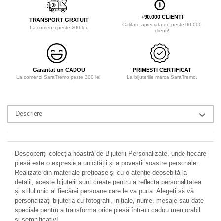
+90.000 CLIENTI
TRANSPORT GRATUIT
Calitate apreciata de peste 90.000
La comenzi peste 200 lei.
clienti!
Garantat un CADOU
PRIMESTI CERTIFICAT
La comenzi SaraTremo peste 300 lei!
La bijuteriile marca SaraTremo.
Descriere
Descoperiți colecția noastră de Bijuterii Personalizate, unde fiecare
piesă este o expresie a unicității și a poveștii voastre personale.
Realizate din materiale prețioase și cu o atenție deosebită la
detalii, aceste bijuterii sunt create pentru a reflecta personalitatea
și stilul unic al fiecărei persoane care le va purta. Alegeți să vă
personalizați bijuteria cu fotografii, inițiale, nume, mesaje sau date
speciale pentru a transforma orice piesă într-un cadou memorabil
și semnificativ!