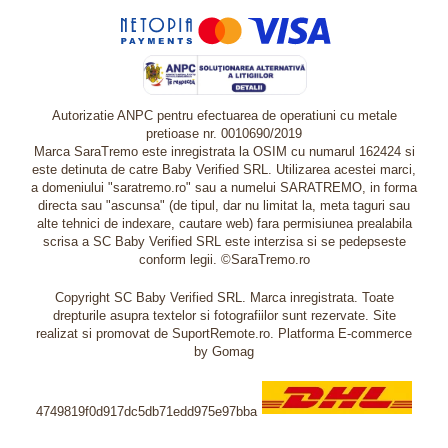
Autorizatie ANPC pentru efectuarea de operatiuni cu metale
pretioase nr. 0010690/2019
Marca SaraTremo este inregistrata la OSIM cu numarul 162424 si
este detinuta de catre Baby Verified SRL. Utilizarea acestei marci,
a domeniului "saratremo.ro" sau a numelui SARATREMO, in forma
directa sau "ascunsa" (de tipul, dar nu limitat la, meta taguri sau
alte tehnici de indexare, cautare web) fara permisiunea prealabila
scrisa a SC Baby Verified SRL este interzisa si se pedepseste
conform legii. ©SaraTremo.ro
Copyright SC Baby Verified SRL. Marca inregistrata. Toate
drepturile asupra textelor si fotografiilor sunt rezervate. Site
realizat si promovat de SuportRemote.ro.
Platforma E-commerce
by Gomag
4749819f0d917dc5db71edd975e97bba
Livrare oriunde in Europa in 2 zile prin DHL Express