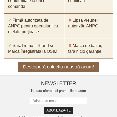
conformitate la orice
certificări
comandă
✔
Firmă autorizată de
✘
Lipsa vreunei
ANPC pentru operațiuni cu
autorizări ANPC
metale prețioase
✔
SaraTremo – Brand și
✘
Marcă de bazar,
Marcă înregistrată la OSIM
fără nicio garanție
Descoperă colecția noastră acum!
NEWSLETTER
Nu rata ofertele si promotiile noastre