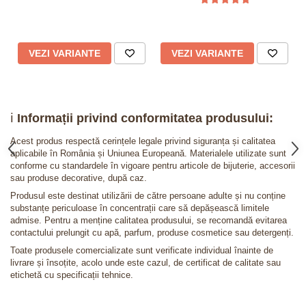
VEZI VARIANTE
VEZI VARIANTE
ℹ️
Informații privind conformitatea produsului:
Acest produs respectă cerințele legale privind siguranța și calitatea
aplicabile în România și Uniunea Europeană. Materialele utilizate sunt
conforme cu standardele în vigoare pentru articole de bijuterie, accesorii
sau produse decorative, după caz.
Produsul este destinat utilizării de către persoane adulte și nu conține
substanțe periculoase în concentrații care să depășească limitele
admise. Pentru a menține calitatea produsului, se recomandă evitarea
contactului prelungit cu apă, parfum, produse cosmetice sau detergenți.
Toate produsele comercializate sunt verificate individual înainte de
livrare și însoțite, acolo unde este cazul, de certificat de calitate sau
etichetă cu specificații tehnice.