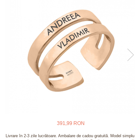
Verighete
Bijuterii pentru barbati
Inele
Lanturi
Bratari
Talismane
Verighete
Bijuterii din argint placate cu aur
24K
391,99 RON
Livrare în 2-3 zile lucrătoare. Ambalare de cadou gratuită. Model simplu