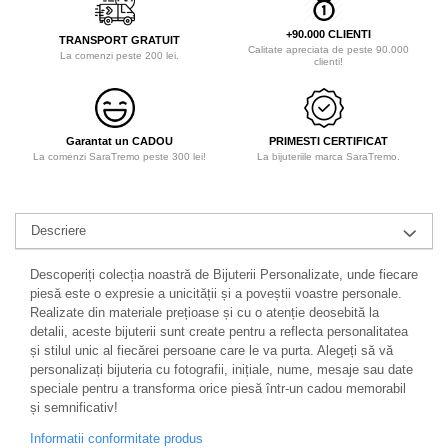
+90.000 CLIENTI
TRANSPORT GRATUIT
Calitate apreciata de peste 90.000
La comenzi peste 200 lei.
clienti!
Garantat un CADOU
PRIMESTI CERTIFICAT
La comenzi SaraTremo peste 300 lei!
La bijuteriile marca SaraTremo.
Descriere
Descoperiți colecția noastră de Bijuterii Personalizate, unde fiecare
piesă este o expresie a unicității și a poveștii voastre personale.
Realizate din materiale prețioase și cu o atenție deosebită la
detalii, aceste bijuterii sunt create pentru a reflecta personalitatea
și stilul unic al fiecărei persoane care le va purta. Alegeți să vă
personalizați bijuteria cu fotografii, inițiale, nume, mesaje sau date
speciale pentru a transforma orice piesă într-un cadou memorabil
și semnificativ!
Informatii conformitate produs