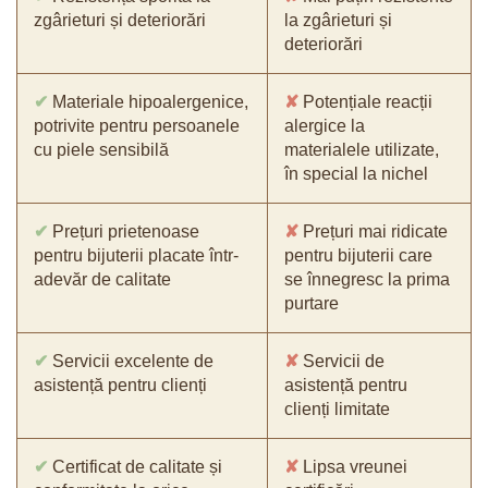
zgârieturi și deteriorări
la zgârieturi și
deteriorări
✔
Materiale hipoalergenice,
✘
Potențiale reacții
potrivite pentru persoanele
alergice la
cu piele sensibilă
materialele utilizate,
în special la nichel
✔
Prețuri prietenoase
✘
Prețuri mai ridicate
pentru bijuterii placate într-
pentru bijuterii care
adevăr de calitate
se înnegresc la prima
purtare
✔
Servicii excelente de
✘
Servicii de
asistență pentru clienți
asistență pentru
clienți limitate
✔
Certificat de calitate și
✘
Lipsa vreunei