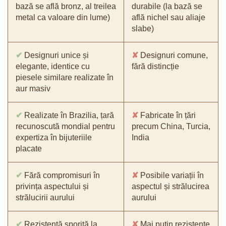
bază se află bronz, al treilea
durabile (la bază se
metal ca valoare din lume)
află nichel sau aliaje
slabe)
✔
Designuri unice și
✘
Designuri comune,
elegante, identice cu
fără distincție
piesele similare realizate în
aur masiv
✔
Realizate în Brazilia, țară
✘
Fabricate în țări
recunoscută mondial pentru
precum China, Turcia,
expertiza în bijuteriile
India
placate
✔
Fără compromisuri în
✘
Posibile variații în
privința aspectului și
aspectul și strălucirea
strălucirii aurului
aurului
✔
Rezistență sporită la
✘
Mai puțin rezistente