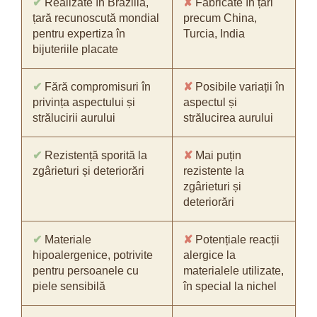
✔
Realizate în Brazilia,
✘
Fabricate în țări
țară recunoscută mondial
precum China,
pentru expertiza în
Turcia, India
bijuteriile placate
✔
Fără compromisuri în
✘
Posibile variații în
privința aspectului și
aspectul și
strălucirii aurului
strălucirea aurului
✔
Rezistență sporită la
✘
Mai puțin
zgârieturi și deteriorări
rezistente la
zgârieturi și
deteriorări
✔
Materiale
✘
Potențiale reacții
hipoalergenice, potrivite
alergice la
pentru persoanele cu
materialele utilizate,
piele sensibilă
în special la nichel