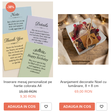
Verighete
Bijuterii pentru barbati
-38%
Inele
Lanturi
Bratari
Talismane
Verighete
Bijuterii din argint placate cu aur
24K
Inserare mesaj personalizat pe
Aranjament decorativ Noel cu
hartie colorata A4
lumânare, 8 × 8 cm
15,00 RON
69,00 RON
9,30 RON
ADAUGA IN COS
ADAUGA IN COS