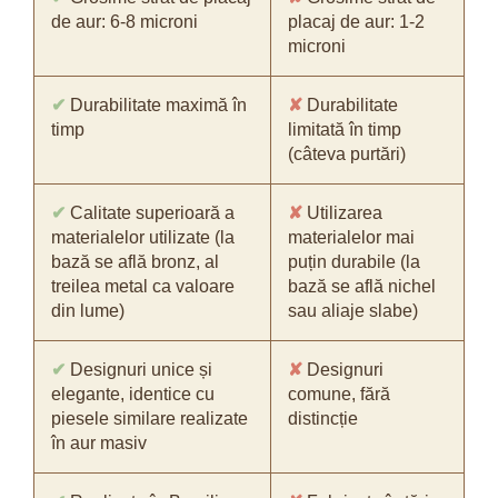
de aur: 6-8 microni
placaj de aur: 1-2
microni
✔
Durabilitate maximă în
✘
Durabilitate
timp
limitată în timp
(câteva purtări)
✔
Calitate superioară a
✘
Utilizarea
materialelor utilizate (la
materialelor mai
bază se află bronz, al
puțin durabile (la
treilea metal ca valoare
bază se află nichel
din lume)
sau aliaje slabe)
✔
Designuri unice și
✘
Designuri
elegante, identice cu
comune, fără
piesele similare realizate
distincție
în aur masiv