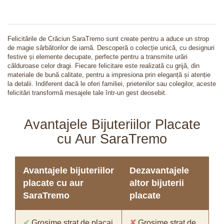
Felicitările de Crăciun SaraTremo sunt create pentru a aduce un strop
de magie sărbătorilor de iarnă. Descoperă o colecție unică, cu designuri
festive și elemente decupate, perfecte pentru a transmite urări
călduroase celor dragi. Fiecare felicitare este realizată cu grijă, din
materiale de bună calitate, pentru a impresiona prin eleganță și atenție
la detalii. Indiferent dacă le oferi familiei, prietenilor sau colegilor, aceste
felicitări transformă mesajele tale într-un gest deosebit.
Avantajele Bijuteriilor Placate
cu Aur SaraTremo
Avantajele bijuteriilor
Dezavantajele
placate cu aur
altor bijuterii
SaraTremo
placate
✔
Grosime strat de placaj
✘
Grosime strat de