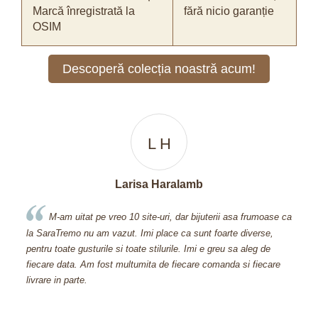
Marcă înregistrată la
fără nicio garanție
OSIM
Descoperă colecția noastră acum!
L H
Larisa Haralamb
a
M-am uitat pe vreo 10 site-uri, dar bijuterii asa frumoase ca
a,
la SaraTremo nu am vazut. Imi place ca sunt foarte diverse,
600
pentru toate gusturile si toate stilurile. Imi e greu sa aleg de
Avet
fiecare data. Am fost multumita de fiecare comanda si fiecare
mi-a
livrare in parte.
pretu