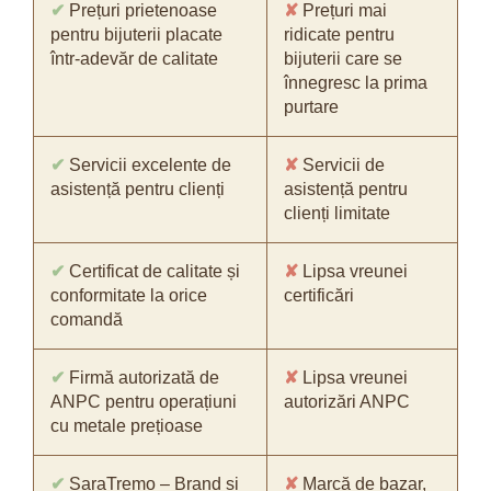
✔
Prețuri prietenoase
✘
Prețuri mai
pentru bijuterii placate
ridicate pentru
într-adevăr de calitate
bijuterii care se
înnegresc la prima
purtare
✔
Servicii excelente de
✘
Servicii de
asistență pentru clienți
asistență pentru
clienți limitate
✔
Certificat de calitate și
✘
Lipsa vreunei
conformitate la orice
certificări
comandă
✔
Firmă autorizată de
✘
Lipsa vreunei
ANPC pentru operațiuni
autorizări ANPC
cu metale prețioase
✔
SaraTremo – Brand și
✘
Marcă de bazar,