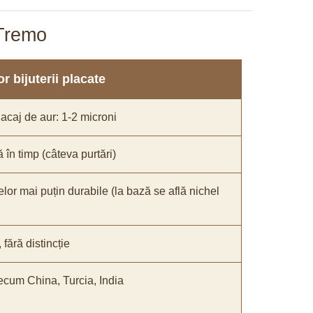
aTremo
r bijuterii placate
acaj de aur: 1-2 microni
ă în timp (câteva purtări)
elor mai puțin durabile (la bază se află nichel
ără distincție
recum China, Turcia, India