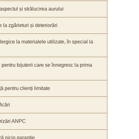
 aspectul și strălucirea aurului
 la zgârieturi și deteriorări
lergice la materialele utilizate, în special la
 pentru bijuterii care se înnegresc la prima
ă pentru clienți limitate
icări
rizări ANPC
ă nicio garanție