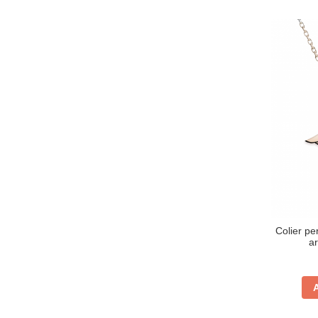
Colier per
ar