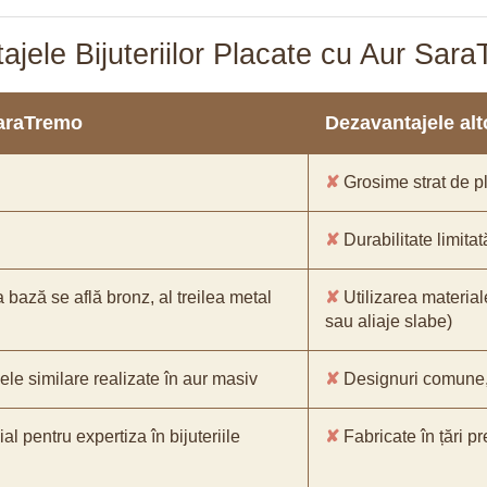
ajele Bijuteriilor Placate cu Aur Sar
SaraTremo
Dezavantajele alto
✘
Grosime strat de pl
✘
Durabilitate limitat
a bază se află bronz, al treilea metal
✘
Utilizarea material
sau aliaje slabe)
ele similare realizate în aur masiv
✘
Designuri comune, f
l pentru expertiza în bijuteriile
✘
Fabricate în țări p