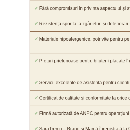
✔
Fără compromisuri în privința aspectului și str
✔
Rezistență sporită la zgârieturi și deteriorări
✔
Materiale hipoalergenice, potrivite pentru pe
✔
Prețuri prietenoase pentru bijuterii placate în
✔
Servicii excelente de asistență pentru clienți
✔
Certificat de calitate și conformitate la oric
✔
Firmă autorizată de ANPC pentru operațiuni 
✔
SaraTremo – Brand și Marcă înregistrată la