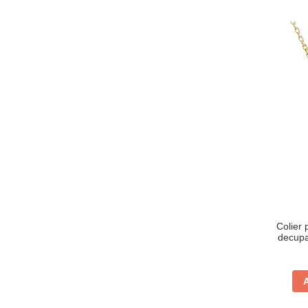
Colier 
decupa