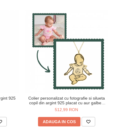
rgint 925
Colier personalizat cu fotografie si silueta
copil din argint 925 placat cu aur galben
24K
512,99 RON
ADAUGA IN COS