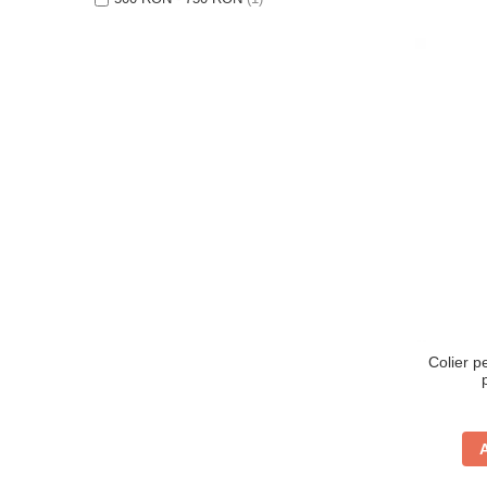
Verighete
Bijuterii pentru barbati
Inele
Lanturi
Bratari
Talismane
Verighete
Bijuterii din argint placate cu aur
24K
Colier p