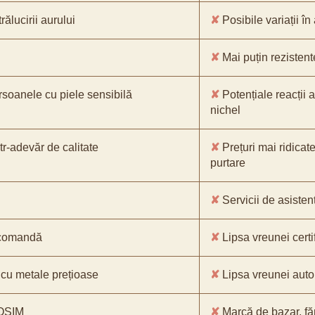
ălucirii aurului
✘
Posibile variații în
✘
Mai puțin rezistente
rsoanele cu piele sensibilă
✘
Potențiale reacții a
nichel
tr-adevăr de calitate
✘
Prețuri mai ridicate
purtare
✘
Servicii de asistenț
e comandă
✘
Lipsa vreunei certif
cu metale prețioase
✘
Lipsa vreunei auto
 OSIM
✘
Marcă de bazar, făr