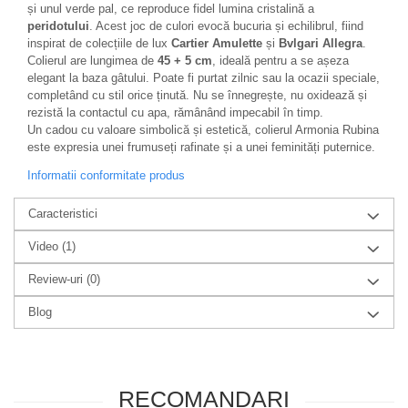
și unul verde pal, ce reproduce fidel lumina cristalină a
peridotului
. Acest joc de culori evocă bucuria și echilibrul, fiind
inspirat de colecțiile de lux
Cartier Amulette
și
Bvlgari Allegra
.
Colierul are lungimea de
45 + 5 cm
, ideală pentru a se așeza
elegant la baza gâtului. Poate fi purtat zilnic sau la ocazii speciale,
completând cu stil orice ținută. Nu se înnegrește, nu oxidează și
rezistă la contactul cu apa, rămânând impecabil în timp.
Un cadou cu valoare simbolică și estetică, colierul Armonia Rubina
este expresia unei frumuseți rafinate și a unei feminități puternice.
Informatii conformitate produs
Caracteristici
Video
(1)
Review-uri
(0)
Blog
RECOMANDARI