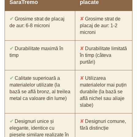
SaraTremo
placate
✔
Grosime strat de placaj
✘
Grosime strat de
de aur: 6-8 microni
placaj de aur: 1-2
microni
✔
Durabilitate maximă în
✘
Durabilitate limitată
timp
în timp (câteva
purtări)
✔
Calitate superioară a
✘
Utilizarea
materialelor utilizate (la
materialelor mai puțin
bază se află bronz, al treilea
durabile (la bază se
metal ca valoare din lume)
află nichel sau aliaje
slabe)
✔
Designuri unice și
✘
Designuri comune,
elegante, identice cu
fără distincție
piesele similare realizate în