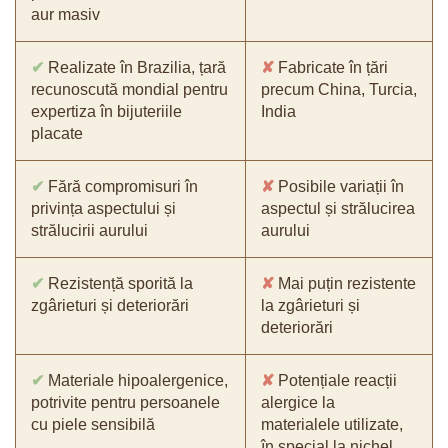
aur masiv
✔
Realizate în Brazilia, țară
✘
Fabricate în țări
recunoscută mondial pentru
precum China, Turcia,
expertiza în bijuteriile
India
placate
✔
Fără compromisuri în
✘
Posibile variații în
privința aspectului și
aspectul și strălucirea
strălucirii aurului
aurului
✔
Rezistență sporită la
✘
Mai puțin rezistente
zgârieturi și deteriorări
la zgârieturi și
deteriorări
✔
Materiale hipoalergenice,
✘
Potențiale reacții
potrivite pentru persoanele
alergice la
cu piele sensibilă
materialele utilizate,
în special la nichel