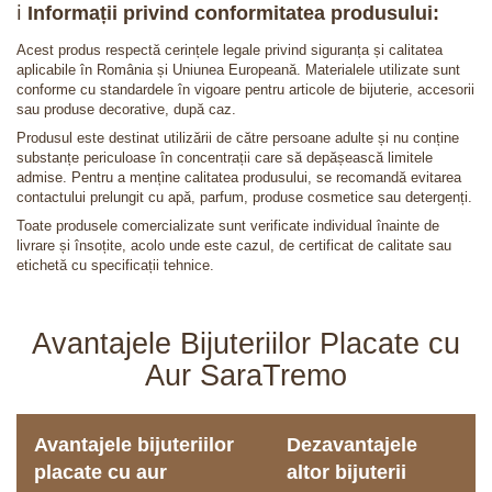
ℹ️
Informații privind conformitatea produsului:
Acest produs respectă cerințele legale privind siguranța și calitatea
aplicabile în România și Uniunea Europeană. Materialele utilizate sunt
conforme cu standardele în vigoare pentru articole de bijuterie, accesorii
sau produse decorative, după caz.
Produsul este destinat utilizării de către persoane adulte și nu conține
substanțe periculoase în concentrații care să depășească limitele
admise. Pentru a menține calitatea produsului, se recomandă evitarea
contactului prelungit cu apă, parfum, produse cosmetice sau detergenți.
Toate produsele comercializate sunt verificate individual înainte de
livrare și însoțite, acolo unde este cazul, de certificat de calitate sau
etichetă cu specificații tehnice.
Avantajele Bijuteriilor Placate cu
Aur SaraTremo
Avantajele bijuteriilor
Dezavantajele
placate cu aur
altor bijuterii