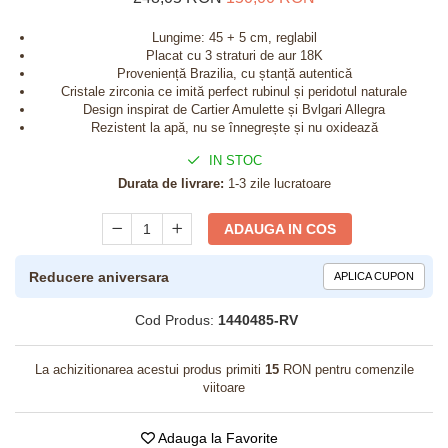
Lungime: 45 + 5 cm, reglabil
Placat cu 3 straturi de aur 18K
Proveniență Brazilia, cu ștanță autentică
Cristale zirconia ce imită perfect rubinul și peridotul naturale
Design inspirat de Cartier Amulette și Bvlgari Allegra
Rezistent la apă, nu se înnegrește și nu oxidează
IN STOC
Durata de livrare:
1-3 zile lucratoare
ADAUGA IN COS
Reducere aniversara
APLICA CUPON
Cod Produs:
1440485-RV
La achizitionarea acestui produs primiti
15
RON pentru comenzile
viitoare
Adauga la Favorite