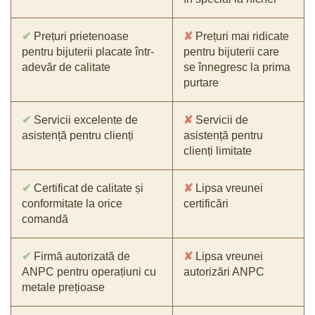
✔
Prețuri prietenoase
✘
Prețuri mai ridicate
pentru bijuterii placate într-
pentru bijuterii care
adevăr de calitate
se înnegresc la prima
purtare
✔
Servicii excelente de
✘
Servicii de
asistență pentru clienți
asistență pentru
clienți limitate
✔
Certificat de calitate și
✘
Lipsa vreunei
conformitate la orice
certificări
comandă
✔
Firmă autorizată de
✘
Lipsa vreunei
ANPC pentru operațiuni cu
autorizări ANPC
metale prețioase