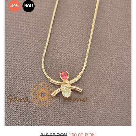
Verighete
-40%
NOU
Bijuterii pentru barbati
Inele
Lanturi
Bratari
Talismane
Verighete
Bijuterii din argint placate cu aur
24K
248,05 RON
150,00 RON