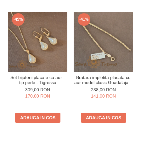
-45%
-41%
Set bijuterii placate cu aur -
Bratara impletita placata cu
tip perle - Tigressa
aur model clasic Guadalajara
- 19 cm
309,00 RON
238,00 RON
170,00 RON
141,00 RON
ADAUGA IN COS
ADAUGA IN COS