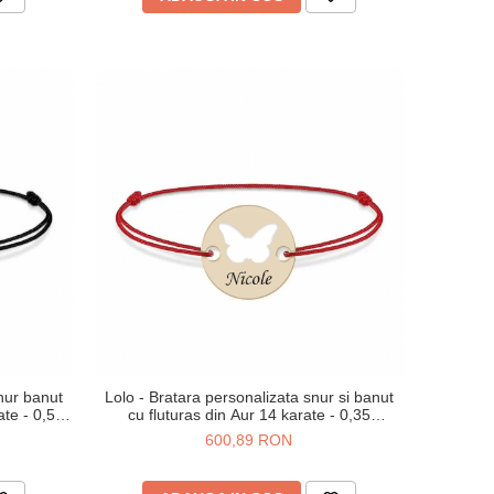
snur banut
Lolo - Bratara personalizata snur si banut
cu fluturas din Aur 14 karate - 0,35
grame,12 mm
600,89 RON