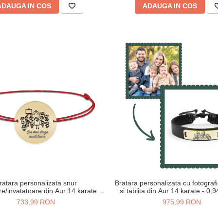
ADAUGA IN COS
ADAUGA IN COS
ratara personalizata snur
Bratara personalizata cu fotografi
e/invatatoare din Aur 14 karate -
si tablita din Aur 14 karate - 0,
0,51 grame,12 mm
30x9mm
733,99 RON
975,99 RON