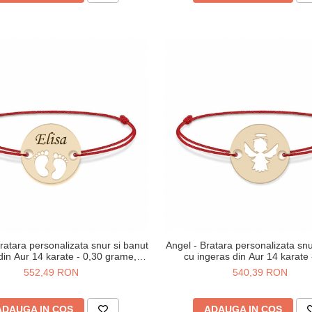
ratara personalizata snur si banut
Angel - Bratara personalizata snu
 din Aur 14 karate - 0,30 grame,10
cu ingeras din Aur 14 karate 
mm
grame,10 mm
552,49 RON
540,39 RON
ADAUGA IN COS
ADAUGA IN COS