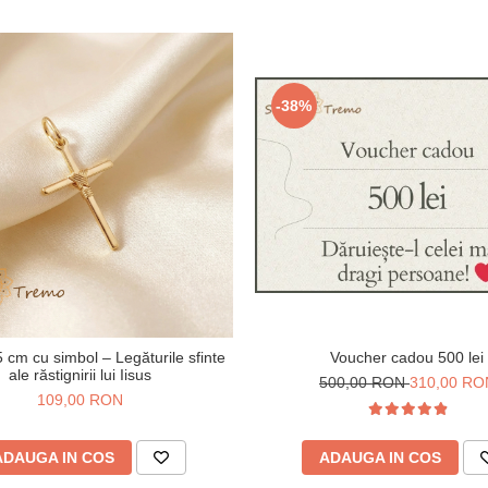
-38%
Voucher cadou 500 lei
 cm cu simbol – Legăturile sfinte
ale răstignirii lui Iisus
500,00 RON
310,00 RO
109,00 RON
ADAUGA IN COS
ADAUGA IN COS