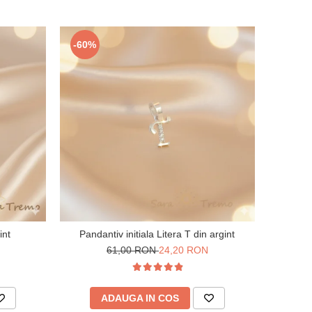
-60%
int
Pandantiv initiala Litera T din argint
61,00 RON
24,20 RON
ADAUGA IN COS