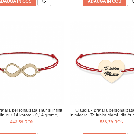
ADAUGA IN COS
ADAUGA IN COS
atara personalizata snur si infinit
Claudia - Bratara personalizata
in Aur 14 karate - 0,14 grame,15
inimioara" Te iubim Mami" din Au
x 5.3 mm
- 0,33 grame, 12x10 m
443,59 RON
588,79 RON