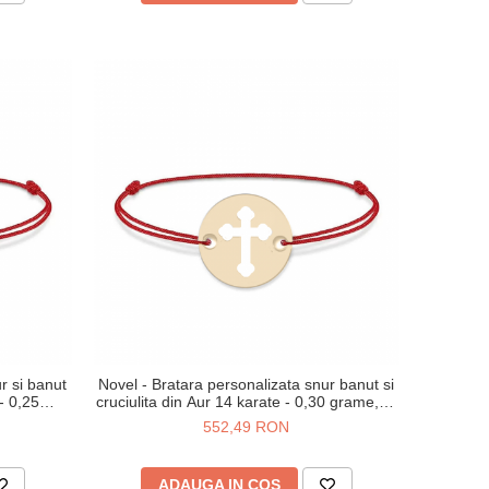
r si banut
Novel - Bratara personalizata snur banut si
- 0,25
cruciulita din Aur 14 karate - 0,30 grame,10
mm
552,49 RON
ADAUGA IN COS