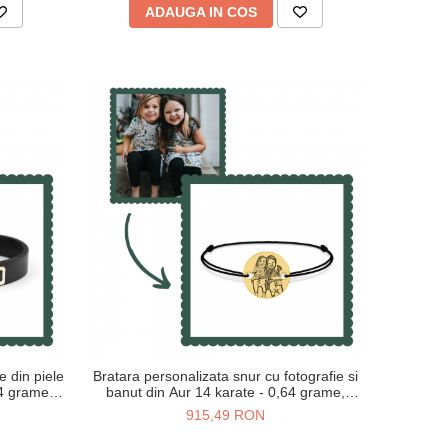
ADAUGA IN COS
e din piele
Bratara personalizata snur cu fotografie si
94 grame,
banut din Aur 14 karate - 0,64 grame,
14mm
915,49 RON