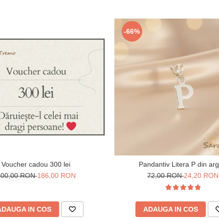
-66%
Voucher cadou 300 lei
Pandantiv Litera P din arg
300,00 RON
186,00 RON
72,00 RON
24,20 RON
ADAUGA IN COS
ADAUGA IN COS