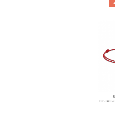
B
educatoar