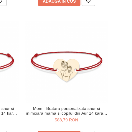
ADAUGA IN COS
 snur si
Mom - Bratara personalizata snur si
r 14 karate
inimioara mama si copilul din Aur 14 karate
m
- 0,33 grame, 12 x 10 mm
588,79 RON