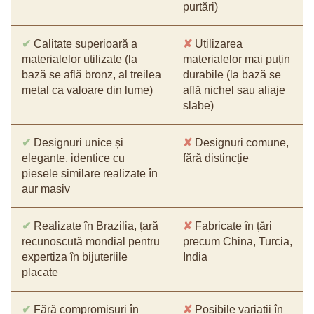
purtări)
✔
Calitate superioară a
✘
Utilizarea
materialelor utilizate (la
materialelor mai puțin
bază se află bronz, al treilea
durabile (la bază se
metal ca valoare din lume)
află nichel sau aliaje
slabe)
✔
Designuri unice și
✘
Designuri comune,
elegante, identice cu
fără distincție
piesele similare realizate în
aur masiv
✔
Realizate în Brazilia, țară
✘
Fabricate în țări
recunoscută mondial pentru
precum China, Turcia,
expertiza în bijuteriile
India
placate
✔
Fără compromisuri în
✘
Posibile variații în