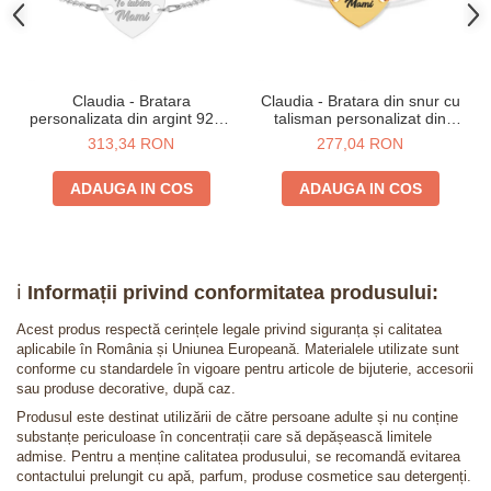
Claudia - Bratara
Claudia - Bratara din snur cu
personalizata din argint 925 -
talisman personalizat din
Inimioara
argint 925 placat cu aur 24K -
313,34 RON
277,04 RON
Inimioara
ADAUGA IN COS
ADAUGA IN COS
ℹ️
Informații privind conformitatea produsului:
Acest produs respectă cerințele legale privind siguranța și calitatea
aplicabile în România și Uniunea Europeană. Materialele utilizate sunt
conforme cu standardele în vigoare pentru articole de bijuterie, accesorii
sau produse decorative, după caz.
Produsul este destinat utilizării de către persoane adulte și nu conține
substanțe periculoase în concentrații care să depășească limitele
admise. Pentru a menține calitatea produsului, se recomandă evitarea
contactului prelungit cu apă, parfum, produse cosmetice sau detergenți.