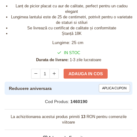
Lanț de picior placat cu aur de calitate, perfect pentru un cadou
elegant
Lungimea lantului este de 25 de centimetri, potrivit pentru o varietate
de staturi si stiluri
Se livrează cu certificat de calitate și conformitate
Ștanță 18K
Lungime
:
25 cm
IN STOC
Durata de livrare:
1-3 zile lucratoare
ADAUGA IN COS
Reducere aniversara
APLICA CUPON
Cod Produs:
1460190
La achizitionarea acestui produs primiti
13
RON pentru comenzile
viitoare