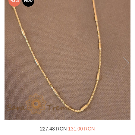
-42%
NOU
Verighete
Bijuterii pentru barbati
Inele
Lanturi
Bratari
Talismane
Verighete
Bijuterii din argint placate cu aur
24K
227,48 RON
131,00 RON