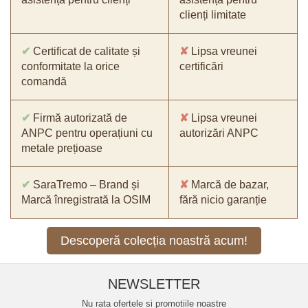
clienți limitate
✔
Certificat de calitate și
✘
Lipsa vreunei
conformitate la orice
certificări
comandă
✔
Firmă autorizată de
✘
Lipsa vreunei
ANPC pentru operațiuni cu
autorizări ANPC
metale prețioase
✔
SaraTremo – Brand și
✘
Marcă de bazar,
Marcă înregistrată la OSIM
fără nicio garanție
Descoperă colecția noastră acum!
NEWSLETTER
Nu rata ofertele si promotiile noastre