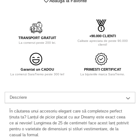
Adauga la Favorite
+90.000 CLIENTI
TRANSPORT GRATUIT
Calitate apreciata de peste 90.000
La comenzi peste 200 lei.
clienti!
Garantat un CADOU
PRIMESTI CERTIFICAT
La comenzi SaraTremo peste 300 lei!
La bijuteriile marca SaraTremo.
Descriere
În căutarea unui accesoriu elegant care să completeze perfect
ținuta ta? Lanțul de picior placat cu aur Dreamy este exact ceea
ce ai nevoie! Lungimea de 25 de centimetri face acest lanț potrivit
pentru o varietate de dimensiuni și stiluri vestimentare, de la
casual la formal.