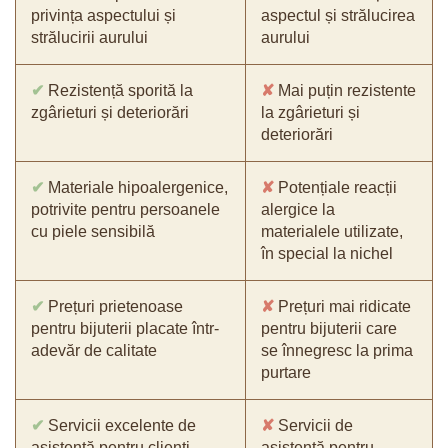
privința aspectului și
aspectul și strălucirea
strălucirii aurului
aurului
✔
Rezistență sporită la
✘
Mai puțin rezistente
zgârieturi și deteriorări
la zgârieturi și
deteriorări
✔
Materiale hipoalergenice,
✘
Potențiale reacții
potrivite pentru persoanele
alergice la
cu piele sensibilă
materialele utilizate,
în special la nichel
✔
Prețuri prietenoase
✘
Prețuri mai ridicate
pentru bijuterii placate într-
pentru bijuterii care
adevăr de calitate
se înnegresc la prima
purtare
✔
Servicii excelente de
✘
Servicii de
asistență pentru clienți
asistență pentru