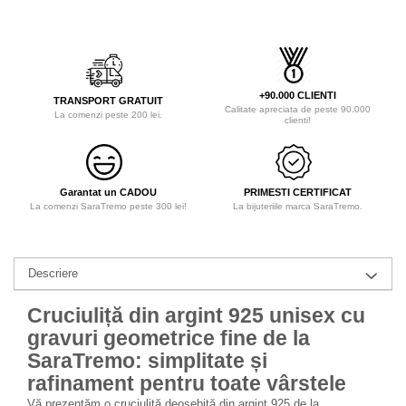
+90.000 CLIENTI
TRANSPORT GRATUIT
Calitate apreciata de peste 90.000
La comenzi peste 200 lei.
clienti!
Garantat un CADOU
PRIMESTI CERTIFICAT
La comenzi SaraTremo peste 300 lei!
La bijuteriile marca SaraTremo.
Descriere
Cruciuliță din argint 925 unisex cu
gravuri geometrice fine de la
SaraTremo: simplitate și
rafinament pentru toate vârstele
Vă prezentăm o cruciuliță deosebită din argint 925 de la