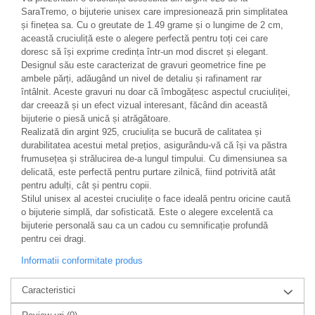
SaraTremo, o bijuterie unisex care impresionează prin simplitatea
și finețea sa. Cu o greutate de 1.49 grame și o lungime de 2 cm,
această cruciuliță este o alegere perfectă pentru toți cei care
doresc să își exprime credința într-un mod discret și elegant.
Designul său este caracterizat de gravuri geometrice fine pe
ambele părți, adăugând un nivel de detaliu și rafinament rar
întâlnit. Aceste gravuri nu doar că îmbogățesc aspectul cruciuliței,
dar creează și un efect vizual interesant, făcând din această
bijuterie o piesă unică și atrăgătoare.
Realizată din argint 925, cruciulița se bucură de calitatea și
durabilitatea acestui metal prețios, asigurându-vă că își va păstra
frumusețea și strălucirea de-a lungul timpului. Cu dimensiunea sa
delicată, este perfectă pentru purtare zilnică, fiind potrivită atât
pentru adulți, cât și pentru copii.
Stilul unisex al acestei cruciulițe o face ideală pentru oricine caută
o bijuterie simplă, dar sofisticată. Este o alegere excelentă ca
bijuterie personală sau ca un cadou cu semnificație profundă
pentru cei dragi.
Informatii conformitate produs
Caracteristici