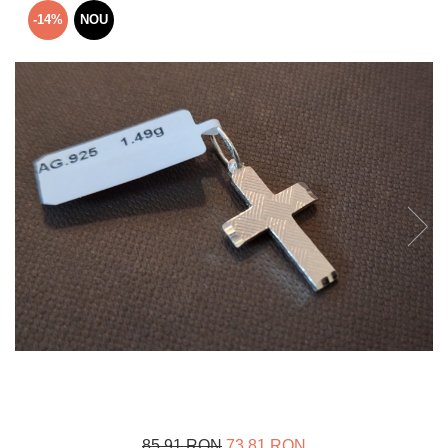
Verighete
-14%
NOU
Bijuterii pentru barbati
Inele
Lanturi
Bratari
Talismane
Verighete
Bijuterii din argint placate cu aur
24K
85,91 RON
73,81 RON