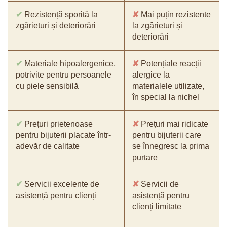
✔
Rezistență sporită la
✘
Mai puțin rezistente
zgârieturi și deteriorări
la zgârieturi și
deteriorări
✔
Materiale hipoalergenice,
✘
Potențiale reacții
potrivite pentru persoanele
alergice la
cu piele sensibilă
materialele utilizate,
în special la nichel
✔
Prețuri prietenoase
✘
Prețuri mai ridicate
pentru bijuterii placate într-
pentru bijuterii care
adevăr de calitate
se înnegresc la prima
purtare
✔
Servicii excelente de
✘
Servicii de
asistență pentru clienți
asistență pentru
clienți limitate