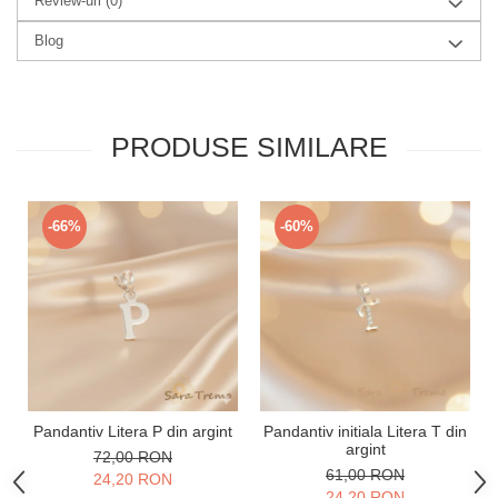
Review-uri
(0)
Blog
PRODUSE SIMILARE
-66%
-60%
Pandantiv Litera P din argint
Pandantiv initiala Litera T din
argint
72,00 RON
61,00 RON
24,20 RON
24,20 RON