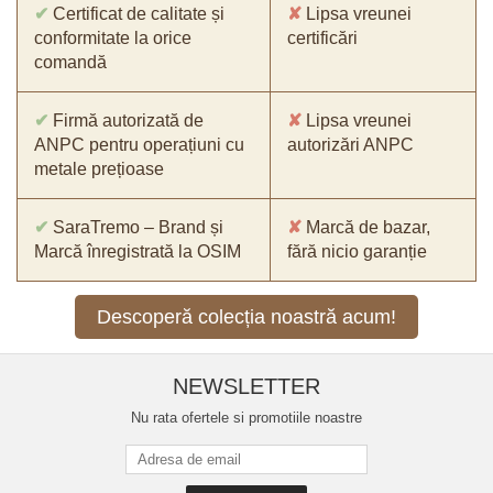
✔
Certificat de calitate și
✘
Lipsa vreunei
conformitate la orice
certificări
comandă
✔
Firmă autorizată de
✘
Lipsa vreunei
ANPC pentru operațiuni cu
autorizări ANPC
metale prețioase
✔
SaraTremo – Brand și
✘
Marcă de bazar,
Marcă înregistrată la OSIM
fără nicio garanție
Descoperă colecția noastră acum!
NEWSLETTER
Nu rata ofertele si promotiile noastre