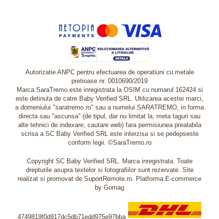
Autorizatie ANPC pentru efectuarea de operatiuni cu metale
pretioase nr. 0010690/2019
Marca SaraTremo este inregistrata la OSIM cu numarul 162424 si
este detinuta de catre Baby Verified SRL. Utilizarea acestei marci,
a domeniului "saratremo.ro" sau a numelui SARATREMO, in forma
directa sau "ascunsa" (de tipul, dar nu limitat la, meta taguri sau
alte tehnici de indexare, cautare web) fara permisiunea prealabila
scrisa a SC Baby Verified SRL este interzisa si se pedepseste
conform legii. ©SaraTremo.ro
Copyright SC Baby Verified SRL. Marca inregistrata. Toate
drepturile asupra textelor si fotografiilor sunt rezervate. Site
realizat si promovat de SuportRemote.ro.
Platforma E-commerce
by Gomag
4749819f0d917dc5db71edd975e97bba