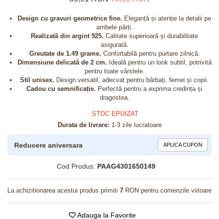
Design cu gravuri geometrice fine.
Eleganță și atenție la detalii pe
ambele părți.
Realizată din argint 925.
Calitate superioară și durabilitate
asigurată.
Greutate de 1.49 grame.
Confortabilă pentru purtare zilnică.
Dimensiune delicată de 2 cm.
Ideală pentru un look subtil, potrivită
pentru toate vârstele.
Stil unisex.
Design versatil, adecvat pentru bărbați, femei și copii.
Cadou cu semnificație.
Perfectă pentru a exprima credința și
dragostea.
STOC EPUIZAT
Durata de livrare:
1-3 zile lucratoare
Reducere aniversara
APLICA CUPON
Cod Produs:
PAAG4301650149
La achizitionarea acestui produs primiti
7
RON pentru comenzile viitoare
Adauga la Favorite