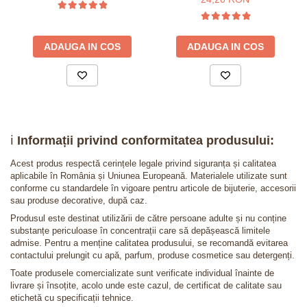
ADAUGA IN COS
ADAUGA IN COS
ℹ️
Informații privind conformitatea produsului:
Acest produs respectă cerințele legale privind siguranța și calitatea
aplicabile în România și Uniunea Europeană. Materialele utilizate sunt
conforme cu standardele în vigoare pentru articole de bijuterie, accesorii
sau produse decorative, după caz.
Produsul este destinat utilizării de către persoane adulte și nu conține
substanțe periculoase în concentrații care să depășească limitele
admise. Pentru a menține calitatea produsului, se recomandă evitarea
contactului prelungit cu apă, parfum, produse cosmetice sau detergenți.
Toate produsele comercializate sunt verificate individual înainte de
livrare și însoțite, acolo unde este cazul, de certificat de calitate sau
etichetă cu specificații tehnice.