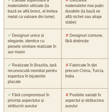
✔
Calitate superioară a
✘
Utilizarea
materialelor utilizate (la
materialelor mai puțin
bază se află bronz, al treilea
durabile (la bază se
metal ca valoare din lume)
află nichel sau aliaje
slabe)
✔
Designuri unice și
✘
Designuri comune,
elegante, identice cu
fără distincție
piesele similare realizate în
aur masiv
✔
Realizate în Brazilia, țară
✘
Fabricate în țări
recunoscută mondial pentru
precum China, Turcia,
expertiza în bijuteriile
India
placate
✔
Fără compromisuri în
✘
Posibile variații în
privința aspectului și
aspectul și strălucirea
strălucirii aurului
aurului