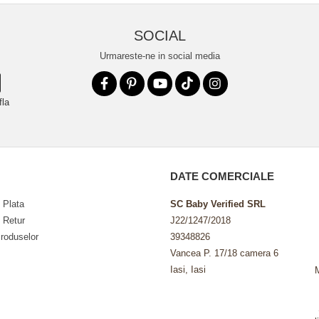
SOCIAL
Urmareste-ne in social media
fla
DATE COMERCIALE
 Plata
SC Baby Verified SRL
e Retur
J22/1247/2018
roduselor
39348826
Vancea P. 17/18 camera 6
Iasi, Iasi