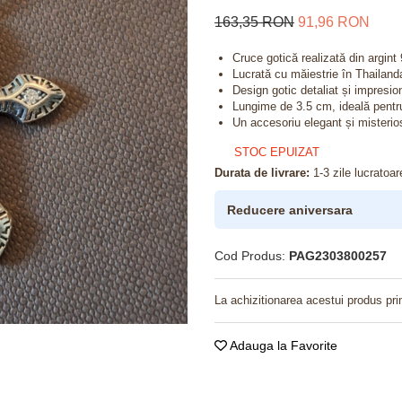
163,35 RON
91,96 RON
Cruce gotică realizată din argint 
Lucrată cu măiestrie în Thailanda
Design gotic detaliat și impresio
Lungime de 3.5 cm, ideală pentru
Un accesoriu elegant și misterios
STOC EPUIZAT
Durata de livrare:
1-3 zile lucratoar
Reducere aniversara
Cod Produs:
PAG2303800257
La achizitionarea acestui produs pri
Adauga la Favorite