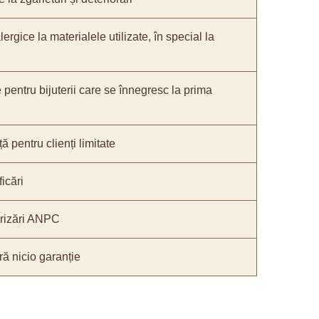
lergice la materialele utilizate, în special la
e pentru bijuterii care se înnegresc la prima
ă pentru clienți limitate
icări
orizări ANPC
ă nicio garanție