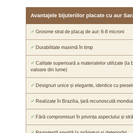
Avantajele bijuteriilor placate cu aur S
✔
Grosime strat de placaj de aur: 6-8 microni
✔
Durabilitate maximă în timp
✔
Calitate superioară a materialelor utilizate (la 
valoare din lume)
✔
Designuri unice și elegante, identice cu piesel
✔
Realizate în Brazilia, țară recunoscută mondial 
✔
Fără compromisuri în privința aspectului și străl
✔
Rezistență sporită la zgârieturi și deteriorări