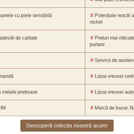
oanele cu piele sensibilă
✘
Potențiale reacții a
nichel
-adevăr de calitate
✘
Prețuri mai ridicat
purtare
✘
Servicii de asistenț
comandă
✘
Lipsa vreunei certif
 metale prețioase
✘
Lipsa vreunei aut
SIM
✘
Marcă de bazar, făr
Descoperă colecția noastră acum!