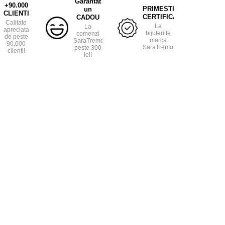
Garantat
+90.000
PRIMESTI
un
CLIENTI
CERTIFICAT
CADOU
Calitate
La
La
apreciata
bijuteriile
comenzi
de peste
marca
SaraTremo
90.000
SaraTremo.
peste 300
clienti!
lei!