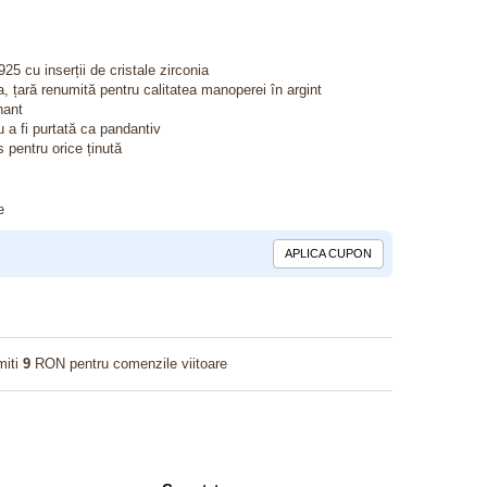
925 cu inserții de cristale zirconia
, țară renumită pentru calitatea manoperei în argint
nant
 a fi purtată ca pandantiv
 pentru orice ținută
e
APLICA CUPON
miti
9
RON pentru comenzile viitoare