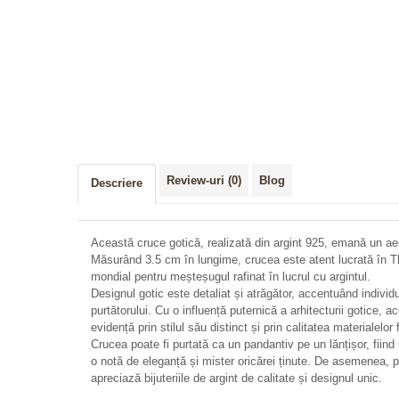
Review-uri
(0)
Blog
Descriere
Această cruce gotică, realizată din argint 925, emană un aer
Măsurând 3.5 cm în lungime, crucea este atent lucrată în Th
mondial pentru meșteșugul rafinat în lucrul cu argintul.
Designul gotic este detaliat și atrăgător, accentuând individua
purtătorului. Cu o influență puternică a arhitecturii gotice, a
evidență prin stilul său distinct și prin calitatea materialelor 
Crucea poate fi purtată ca un pandantiv pe un lănțișor, fiin
o notă de eleganță și mister oricărei ținute. De asemenea, p
apreciază bijuteriile de argint de calitate și designul unic.