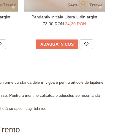
argint
Pandantiv initiala Litera L din argint
Lantisor cu
73,00 RON
24,20 RON
ADAUGA IN COS
AD
onforme cu standardele în vigoare pentru articole de bijuterie,
admise. Pentru a menține calitatea produsului, se recomandă
chetă cu specificații tehnice.
aTremo