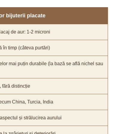
r bijuterii placate
acaj de aur: 1-2 microni
ă în timp (câteva purtări)
elor mai puțin durabile (la bază se află nichel sau
fără distincție
recum China, Turcia, India
 aspectul și strălucirea aurului
 la zgârieturi și deteriorări