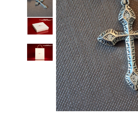
Verighete
Bijuterii pentru barbati
Inele
Lanturi
Bratari
Talismane
Verighete
Bijuterii din argint placate cu aur
24K
Distribuie
pe
Facebook