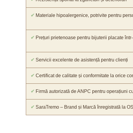
✔
Materiale hipoalergenice, potrivite pentru pers
✔
Prețuri prietenoase pentru bijuterii placate într
✔
Servicii excelente de asistență pentru clienți
✔
Certificat de calitate și conformitate la orice 
✔
Firmă autorizată de ANPC pentru operațiuni cu
✔
SaraTremo – Brand și Marcă înregistrată la O