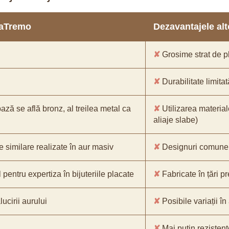
araTremo
Dezavantajele alto
✘
Grosime strat de pl
✘
Durabilitate limitat
bază se află bronz, al treilea metal ca
✘
Utilizarea material
aliaje slabe)
e similare realizate în aur masiv
✘
Designuri comune, 
pentru expertiza în bijuteriile placate
✘
Fabricate în țări p
ucirii aurului
✘
Posibile variații în
✘
Mai puțin rezistente