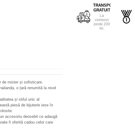
TRANSPORT
GRATUIT
La
comenzi
peste 200
lei.
 de mister și sofisticare.
ailanda, o țară renumită la nivel
litatea și stilul unic al
ceastă piesă de bijuterie iese în
folosite.
d un accesoriu deosebit ce adaugă
oate fi oferită cadou celor care