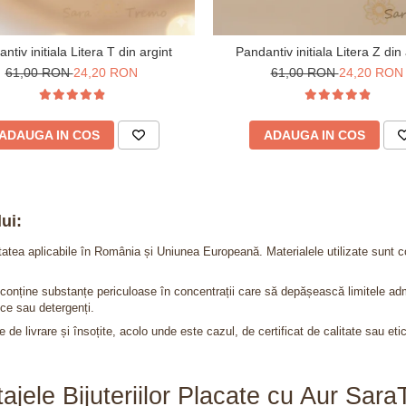
ntiv initiala Litera T din argint
Pandantiv initiala Litera Z din 
61,00 RON
24,20 RON
61,00 RON
24,20 RON
ADAUGA IN COS
ADAUGA IN COS
ui:
itatea aplicabile în România și Uniunea Europeană. Materialele utilizate sunt c
nu conține substanțe periculoase în concentrații care să depășească limitele 
ce sau detergenți.
 de livrare și însoțite, acolo unde este cazul, de certificat de calitate sau eti
ajele Bijuteriilor Placate cu Aur Sar