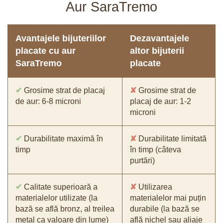
Aur SaraTremo
Avantajele bijuteriilor
Dezavantajele
placate cu aur
altor bijuterii
SaraTremo
placate
✔
Grosime strat de placaj
✘
Grosime strat de
de aur: 6-8 microni
placaj de aur: 1-2
microni
✔
Durabilitate maximă în
✘
Durabilitate limitată
timp
în timp (câteva
purtări)
✔
Calitate superioară a
✘
Utilizarea
materialelor utilizate (la
materialelor mai puțin
bază se află bronz, al treilea
durabile (la bază se
metal ca valoare din lume)
află nichel sau aliaje