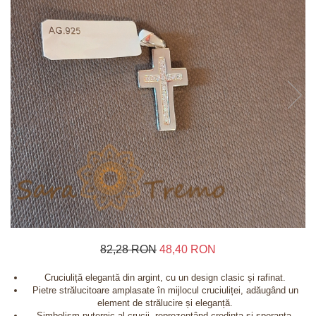
Inele
Lanturi
Bratari
Talismane
Verighete
Bijuterii din argint placate cu aur 24K
82,28 RON
48,40 RON
Cruciuliță elegantă din argint, cu un design clasic și rafinat.
Pietre strălucitoare amplasate în mijlocul cruciuliței, adăugând un
element de strălucire și eleganță.
Simbolism puternic al crucii, reprezentând credința și speranța.