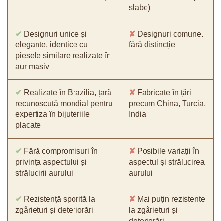
slabe)
✔
Designuri unice și
✘
Designuri comune,
elegante, identice cu
fără distincție
piesele similare realizate în
aur masiv
✔
Realizate în Brazilia, țară
✘
Fabricate în țări
recunoscută mondial pentru
precum China, Turcia,
expertiza în bijuteriile
India
placate
✔
Fără compromisuri în
✘
Posibile variații în
privința aspectului și
aspectul și strălucirea
strălucirii aurului
aurului
✔
Rezistență sporită la
✘
Mai puțin rezistente
zgârieturi și deteriorări
la zgârieturi și
deteriorări