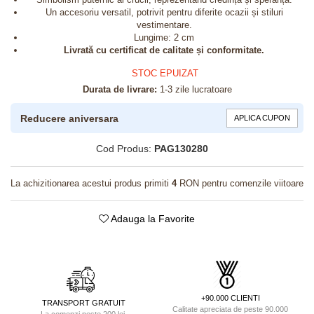
Un accesoriu versatil, potrivit pentru diferite ocazii și stiluri
vestimentare.
Lungime: 2 cm
Livrată cu certificat de calitate și conformitate.
STOC EPUIZAT
Durata de livrare:
1-3 zile lucratoare
Reducere aniversara
APLICA CUPON
Cod Produs:
PAG130280
La achizitionarea acestui produs primiti
4
RON pentru comenzile viitoare
Adauga la Favorite
+90.000 CLIENTI
TRANSPORT GRATUIT
Calitate apreciata de peste 90.000
La comenzi peste 200 lei.