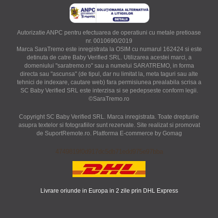
Autorizatie ANPC pentru efectuarea de operatiuni cu metale pretioase
nr. 0010690/2019
Marca SaraTremo este inregistrata la OSIM cu numarul 162424 si este
detinuta de catre Baby Verified SRL. Utilizarea acestei marci, a
domeniului "saratremo.ro" sau a numelui SARATREMO, in forma
directa sau "ascunsa" (de tipul, dar nu limitat la, meta taguri sau alte
tehnici de indexare, cautare web) fara permisiunea prealabila scrisa a
SC Baby Verified SRL este interzisa si se pedepseste conform legii.
©SaraTremo.ro
Copyright SC Baby Verified SRL. Marca inregistrata. Toate drepturile
asupra textelor si fotografiilor sunt rezervate. Site realizat si promovat
de SuportRemote.ro.
Platforma E-commerce by Gomag
4749819f0d917dc5db71edd975e97bba
Livrare oriunde in Europa in 2 zile prin DHL Express