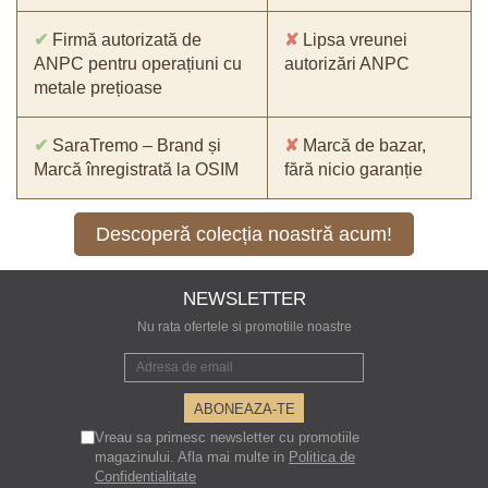
✔
Firmă autorizată de
✘
Lipsa vreunei
ANPC pentru operațiuni cu
autorizări ANPC
metale prețioase
✔
SaraTremo – Brand și
✘
Marcă de bazar,
Marcă înregistrată la OSIM
fără nicio garanție
Descoperă colecția noastră acum!
NEWSLETTER
Nu rata ofertele si promotiile noastre
Vreau sa primesc newsletter cu promotiile
magazinului. Afla mai multe in
Politica de
Confidentialitate