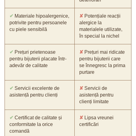
✔
Materiale hipoalergenice,
✘
Potențiale reacții
potrivite pentru persoanele
alergice la
cu piele sensibilă
materialele utilizate,
în special la nichel
✔
Prețuri prietenoase
✘
Prețuri mai ridicate
pentru bijuterii placate într-
pentru bijuterii care
adevăr de calitate
se înnegresc la prima
purtare
✔
Servicii excelente de
✘
Servicii de
asistență pentru clienți
asistență pentru
clienți limitate
✔
Certificat de calitate și
✘
Lipsa vreunei
conformitate la orice
certificări
comandă