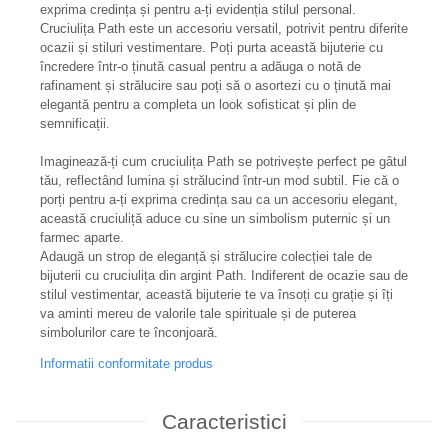
exprima credința și pentru a-ți evidenția stilul personal.
Cruciulița Path este un accesoriu versatil, potrivit pentru diferite
ocazii și stiluri vestimentare. Poți purta această bijuterie cu
încredere într-o ținută casual pentru a adăuga o notă de
rafinament și strălucire sau poți să o asortezi cu o ținută mai
elegantă pentru a completa un look sofisticat și plin de
semnificații.
Imaginează-ți cum cruciulița Path se potrivește perfect pe gâtul
tău, reflectând lumina și strălucind într-un mod subtil. Fie că o
porți pentru a-ți exprima credința sau ca un accesoriu elegant,
această cruciuliță aduce cu sine un simbolism puternic și un
farmec aparte.
Adaugă un strop de eleganță și strălucire colecției tale de
bijuterii cu cruciulița din argint Path. Indiferent de ocazie sau de
stilul vestimentar, această bijuterie te va însoți cu grație și îți
va aminti mereu de valorile tale spirituale și de puterea
simbolurilor care te înconjoară.
Informatii conformitate produs
Caracteristici