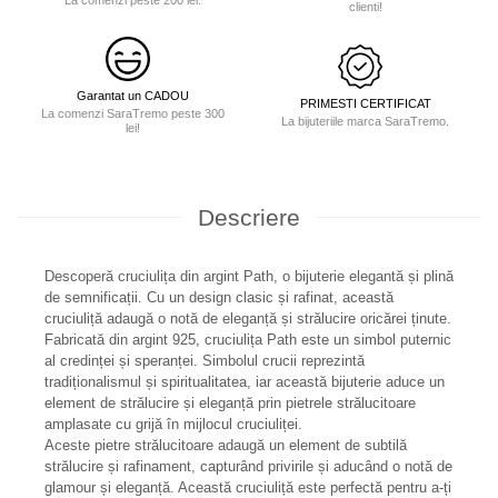
clienti!
Garantat un CADOU
PRIMESTI CERTIFICAT
La comenzi SaraTremo peste 300
La bijuteriile marca SaraTremo.
lei!
Descriere
Descoperă cruciulița din argint Path, o bijuterie elegantă și plină
de semnificații. Cu un design clasic și rafinat, această
cruciuliță adaugă o notă de eleganță și strălucire oricărei ținute.
Fabricată din argint 925, cruciulița Path este un simbol puternic
al credinței și speranței. Simbolul crucii reprezintă
tradiționalismul și spiritualitatea, iar această bijuterie aduce un
element de strălucire și eleganță prin pietrele strălucitoare
amplasate cu grijă în mijlocul cruciuliței.
Aceste pietre strălucitoare adaugă un element de subtilă
strălucire și rafinament, capturând privirile și aducând o notă de
glamour și eleganță. Această cruciuliță este perfectă pentru a-ți