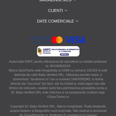
CLIENTI
DATE COMERCIALE
Autorizatie ANPC pentru efectuarea de operatiuni cu metale pretioase
nr. 0010690/2019
Marca SaraTremo este inregistrata la OSIM cu numarul 162424 si este
detinuta de catre Baby Verified SRL. Utilizarea acestei marci, a
domeniului "saratremo.ro" sau a numelui SARATREMO, in forma
directa sau "ascunsa" (de tipul, dar nu limitat la, meta taguri sau alte
tehnici de indexare, cautare web) fara permisiunea prealabila scrisa a
SC Baby Verified SRL este interzisa si se pedepseste conform legii.
©SaraTremo.ro
Copyright SC Baby Verified SRL. Marca inregistrata. Toate drepturile
asupra textelor si fotografiilor sunt rezervate. Site realizat si promovat
de SuportRemote.ro.
Platforma E-commerce by Gomag