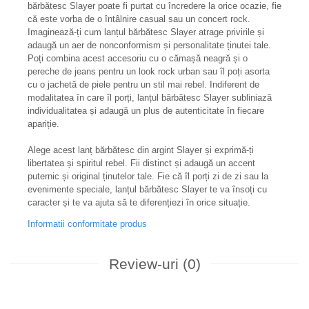
bărbătesc Slayer poate fi purtat cu încredere la orice ocazie, fie
că este vorba de o întâlnire casual sau un concert rock.
Imaginează-ți cum lanțul bărbătesc Slayer atrage privirile și
adaugă un aer de nonconformism și personalitate ținutei tale.
Poți combina acest accesoriu cu o cămașă neagră și o
pereche de jeans pentru un look rock urban sau îl poți asorta
cu o jachetă de piele pentru un stil mai rebel. Indiferent de
modalitatea în care îl porți, lanțul bărbătesc Slayer subliniază
individualitatea și adaugă un plus de autenticitate în fiecare
apariție.
Alege acest lanț bărbătesc din argint Slayer și exprimă-ți
libertatea și spiritul rebel. Fii distinct și adaugă un accent
puternic și original ținutelor tale. Fie că îl porți zi de zi sau la
evenimente speciale, lanțul bărbătesc Slayer te va însoți cu
caracter și te va ajuta să te diferențiezi în orice situație.
Informatii conformitate produs
Review-uri
(0)