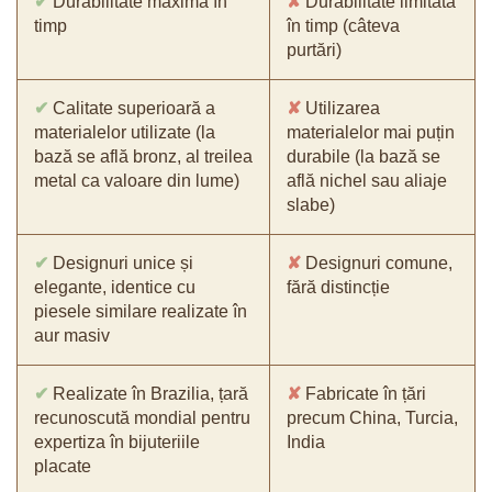
✔
Durabilitate maximă în
✘
Durabilitate limitată
timp
în timp (câteva
purtări)
✔
Calitate superioară a
✘
Utilizarea
materialelor utilizate (la
materialelor mai puțin
bază se află bronz, al treilea
durabile (la bază se
metal ca valoare din lume)
află nichel sau aliaje
slabe)
✔
Designuri unice și
✘
Designuri comune,
elegante, identice cu
fără distincție
piesele similare realizate în
aur masiv
✔
Realizate în Brazilia, țară
✘
Fabricate în țări
recunoscută mondial pentru
precum China, Turcia,
expertiza în bijuteriile
India
placate