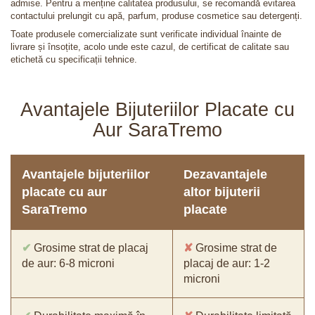
admise. Pentru a menține calitatea produsului, se recomandă evitarea
contactului prelungit cu apă, parfum, produse cosmetice sau detergenți.
Toate produsele comercializate sunt verificate individual înainte de
livrare și însoțite, acolo unde este cazul, de certificat de calitate sau
etichetă cu specificații tehnice.
Avantajele Bijuteriilor Placate cu
Aur SaraTremo
Avantajele bijuteriilor
Dezavantajele
placate cu aur
altor bijuterii
SaraTremo
placate
✔
Grosime strat de placaj
✘
Grosime strat de
de aur: 6-8 microni
placaj de aur: 1-2
microni