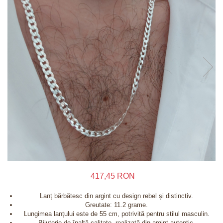
Inele
Lanturi
Bratari
Talismane
Verighete
Bijuterii din argint placate cu aur 24K
417,45 RON
Lanț bărbătesc din argint cu design rebel și distinctiv.
Greutate: 11.2 grame.
Lungimea lanțului este de 55 cm, potrivită pentru stilul masculin.
Bijuterie de înaltă calitate, realizată din argint autentic.