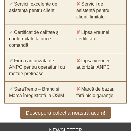
✔
Servicii excelente de
✘
Servicii de
asistență pentru clienți
asistență pentru
clienți limitate
✔
Certificat de calitate și
✘
Lipsa vreunei
conformitate la orice
certificări
comandă
✔
Firmă autorizată de
✘
Lipsa vreunei
ANPC pentru operațiuni cu
autorizări ANPC
metale prețioase
✔
SaraTremo – Brand și
✘
Marcă de bazar,
Marcă înregistrată la OSIM
fără nicio garanție
Descoperă colecția noastră acum!
NEWSLETTER