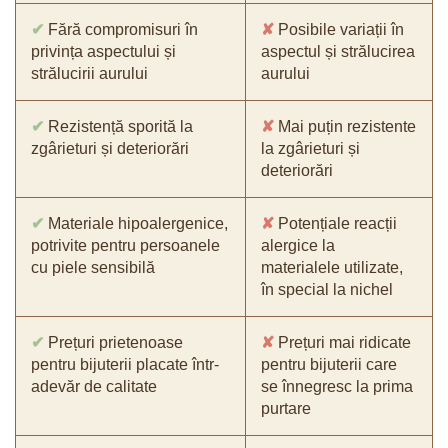
✔
Fără compromisuri în
✘
Posibile variații în
privința aspectului și
aspectul și strălucirea
strălucirii aurului
aurului
✔
Rezistență sporită la
✘
Mai puțin rezistente
zgârieturi și deteriorări
la zgârieturi și
deteriorări
✔
Materiale hipoalergenice,
✘
Potențiale reacții
potrivite pentru persoanele
alergice la
cu piele sensibilă
materialele utilizate,
în special la nichel
✔
Prețuri prietenoase
✘
Prețuri mai ridicate
pentru bijuterii placate într-
pentru bijuterii care
adevăr de calitate
se înnegresc la prima
purtare