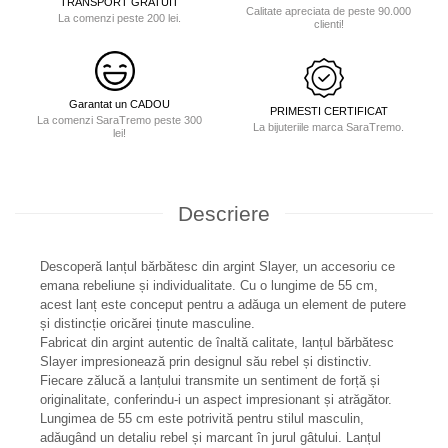
TRANSPORT GRATUIT
Calitate apreciata de peste 90.000
La comenzi peste 200 lei.
clienti!
Garantat un CADOU
PRIMESTI CERTIFICAT
La comenzi SaraTremo peste 300
La bijuteriile marca SaraTremo.
lei!
Descriere
Descoperă lanțul bărbătesc din argint Slayer, un accesoriu ce
emana rebeliune și individualitate. Cu o lungime de 55 cm,
acest lanț este conceput pentru a adăuga un element de putere
și distincție oricărei ținute masculine.
Fabricat din argint autentic de înaltă calitate, lanțul bărbătesc
Slayer impresionează prin designul său rebel și distinctiv.
Fiecare zălucă a lanțului transmite un sentiment de forță și
originalitate, conferindu-i un aspect impresionant și atrăgător.
Lungimea de 55 cm este potrivită pentru stilul masculin,
adăugând un detaliu rebel și marcant în jurul gâtului. Lanțul