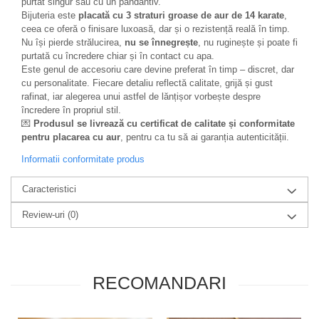
purtat singur sau cu un pandantiv.
Bijuteria este
placată cu 3 straturi groase de aur de 14 karate
,
ceea ce oferă o finisare luxoasă, dar și o rezistență reală în timp.
Nu își pierde strălucirea,
nu se înnegrește
, nu ruginește și poate fi
purtată cu încredere chiar și în contact cu apa.
Este genul de accesoriu care devine preferat în timp – discret, dar
cu personalitate. Fiecare detaliu reflectă calitate, grijă și gust
rafinat, iar alegerea unui astfel de lănțișor vorbește despre
încredere în propriul stil.
💌
Produsul se livrează cu certificat de calitate și conformitate
pentru placarea cu aur
, pentru ca tu să ai garanția autenticității.
Informatii conformitate produs
Caracteristici
Review-uri
(0)
RECOMANDARI