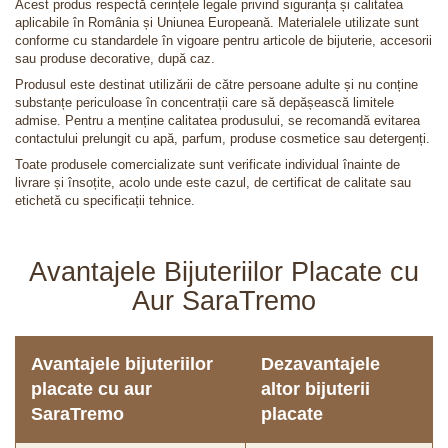
Acest produs respectă cerințele legale privind siguranța și calitatea
aplicabile în România și Uniunea Europeană. Materialele utilizate sunt
conforme cu standardele în vigoare pentru articole de bijuterie, accesorii
sau produse decorative, după caz.
Produsul este destinat utilizării de către persoane adulte și nu conține
substanțe periculoase în concentrații care să depășească limitele
admise. Pentru a menține calitatea produsului, se recomandă evitarea
contactului prelungit cu apă, parfum, produse cosmetice sau detergenți.
Toate produsele comercializate sunt verificate individual înainte de
livrare și însoțite, acolo unde este cazul, de certificat de calitate sau
etichetă cu specificații tehnice.
Avantajele Bijuteriilor Placate cu
Aur SaraTremo
Avantajele bijuteriilor
Dezavantajele
placate cu aur
altor bijuterii
SaraTremo
placate