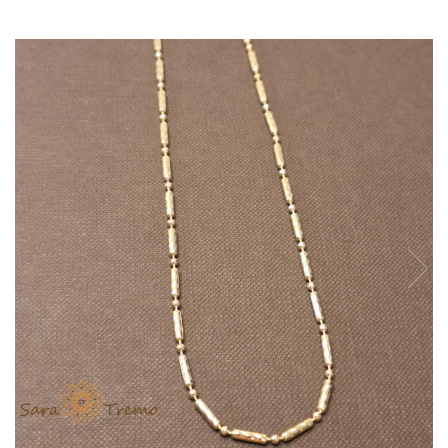
Verighete
Bijuterii pentru barbati
Inele
Lanturi
Bratari
Talismane
Verighete
Bijuterii din argint placate cu aur
24K