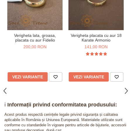
Verigheta lata, groasa,
Verigheta placata cu aur 18
placata cu aur Fidelio
Karate Armonio
200,00 RON
141,00 RON
VEZI VARIANTE
VEZI VARIANTE
ℹ️
Informații privind conformitatea produsului:
Acest produs respectă cerințele legale privind siguranța și calitatea
aplicabile în România și Uniunea Europeană. Materialele utilizate sunt
conforme cu standardele în vigoare pentru articole de bijuterie, accesorii
sau produse decorative, după caz.