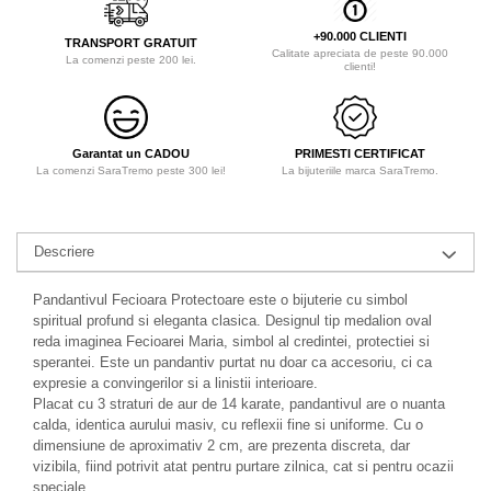
+90.000 CLIENTI
TRANSPORT GRATUIT
Calitate apreciata de peste 90.000
La comenzi peste 200 lei.
clienti!
Garantat un CADOU
PRIMESTI CERTIFICAT
La comenzi SaraTremo peste 300 lei!
La bijuteriile marca SaraTremo.
Descriere
Pandantivul Fecioara Protectoare este o bijuterie cu simbol
spiritual profund si eleganta clasica. Designul tip medalion oval
reda imaginea Fecioarei Maria, simbol al credintei, protectiei si
sperantei. Este un pandantiv purtat nu doar ca accesoriu, ci ca
expresie a convingerilor si a linistii interioare.
Placat cu 3 straturi de aur de 14 karate, pandantivul are o nuanta
calda, identica aurului masiv, cu reflexii fine si uniforme. Cu o
dimensiune de aproximativ 2 cm, are prezenta discreta, dar
vizibila, fiind potrivit atat pentru purtare zilnica, cat si pentru ocazii
speciale.