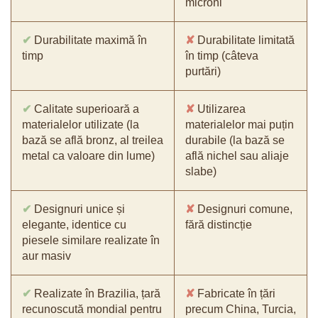
microni
✔
Durabilitate maximă în
✘
Durabilitate limitată
timp
în timp (câteva
purtări)
✔
Calitate superioară a
✘
Utilizarea
materialelor utilizate (la
materialelor mai puțin
bază se află bronz, al treilea
durabile (la bază se
metal ca valoare din lume)
află nichel sau aliaje
slabe)
✔
Designuri unice și
✘
Designuri comune,
elegante, identice cu
fără distincție
piesele similare realizate în
aur masiv
✔
Realizate în Brazilia, țară
✘
Fabricate în țări
recunoscută mondial pentru
precum China, Turcia,