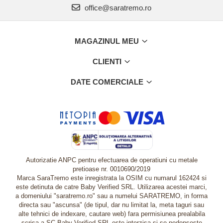
office@saratremo.ro
MAGAZINUL MEU
CLIENTI
DATE COMERCIALE
Autorizatie ANPC pentru efectuarea de operatiuni cu metale
pretioase nr. 0010690/2019
Marca SaraTremo este inregistrata la OSIM cu numarul 162424 si
este detinuta de catre Baby Verified SRL. Utilizarea acestei marci,
a domeniului "saratremo.ro" sau a numelui SARATREMO, in forma
directa sau "ascunsa" (de tipul, dar nu limitat la, meta taguri sau
alte tehnici de indexare, cautare web) fara permisiunea prealabila
scrisa a SC Baby Verified SRL este interzisa si se pedepseste