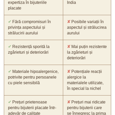
expertiza în bijuteriile
India
placate
✔
Fără compromisuri în
✘
Posibile variații în
privința aspectului și
aspectul și strălucirea
strălucirii aurului
aurului
✔
Rezistență sporită la
✘
Mai puțin rezistente
zgârieturi și deteriorări
la zgârieturi și
deteriorări
✔
Materiale hipoalergenice,
✘
Potențiale reacții
potrivite pentru persoanele
alergice la
cu piele sensibilă
materialele utilizate,
în special la nichel
✔
Prețuri prietenoase
✘
Prețuri mai ridicate
pentru bijuterii placate într-
pentru bijuterii care
adevăr de calitate
se înnegresc la prima