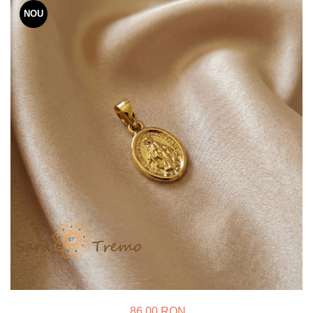
Verighete
NOU
Bijuterii pentru barbati
Inele
Lanturi
Bratari
Talismane
Verighete
Bijuterii din argint placate cu aur
24K
86,00 RON