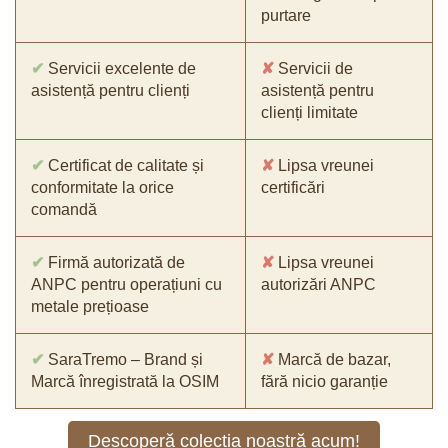
purtare
✔
Servicii excelente de
✘
Servicii de
asistență pentru clienți
asistență pentru
clienți limitate
✔
Certificat de calitate și
✘
Lipsa vreunei
conformitate la orice
certificări
comandă
✔
Firmă autorizată de
✘
Lipsa vreunei
ANPC pentru operațiuni cu
autorizări ANPC
metale prețioase
✔
SaraTremo – Brand și
✘
Marcă de bazar,
Marcă înregistrată la OSIM
fără nicio garanție
Descoperă colecția noastră acum!