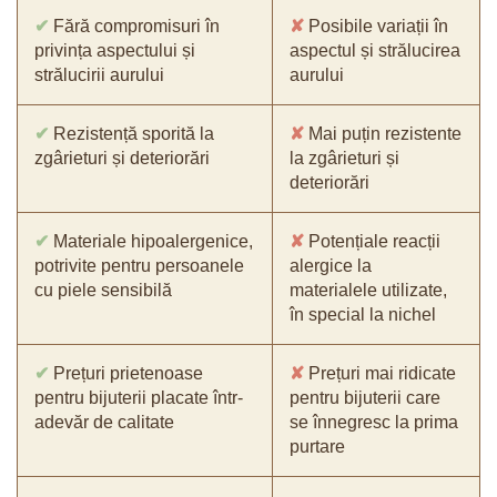
✔
Fără compromisuri în
✘
Posibile variații în
privința aspectului și
aspectul și strălucirea
strălucirii aurului
aurului
✔
Rezistență sporită la
✘
Mai puțin rezistente
zgârieturi și deteriorări
la zgârieturi și
deteriorări
✔
Materiale hipoalergenice,
✘
Potențiale reacții
potrivite pentru persoanele
alergice la
cu piele sensibilă
materialele utilizate,
în special la nichel
✔
Prețuri prietenoase
✘
Prețuri mai ridicate
pentru bijuterii placate într-
pentru bijuterii care
adevăr de calitate
se înnegresc la prima
purtare