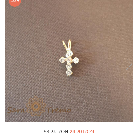
-55%
Verighete
Bijuterii pentru barbati
Inele
Lanturi
Bratari
Talismane
Verighete
Bijuterii din argint placate cu aur
24K
53,24 RON
24,20 RON