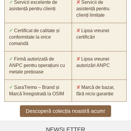
✔
Servicii excelente de
✘
Servicii de
asistență pentru clienți
asistență pentru
clienți limitate
✔
Certificat de calitate și
✘
Lipsa vreunei
conformitate la orice
certificări
comandă
✔
Firmă autorizată de
✘
Lipsa vreunei
ANPC pentru operațiuni cu
autorizări ANPC
metale prețioase
✔
SaraTremo – Brand și
✘
Marcă de bazar,
Marcă înregistrată la OSIM
fără nicio garanție
Descoperă colecția noastră acum!
NEWSLETTER