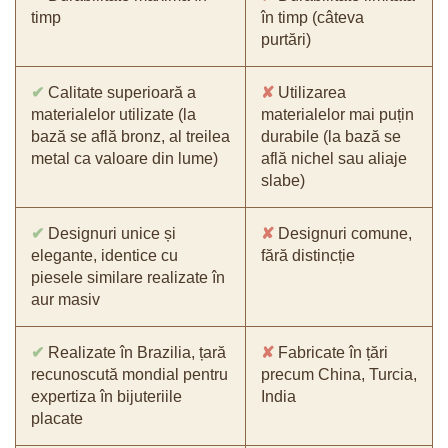
timp
în timp (câteva
purtări)
✔
Calitate superioară a
✘
Utilizarea
materialelor utilizate (la
materialelor mai puțin
bază se află bronz, al treilea
durabile (la bază se
metal ca valoare din lume)
află nichel sau aliaje
slabe)
✔
Designuri unice și
✘
Designuri comune,
elegante, identice cu
fără distincție
piesele similare realizate în
aur masiv
✔
Realizate în Brazilia, țară
✘
Fabricate în țări
recunoscută mondial pentru
precum China, Turcia,
expertiza în bijuteriile
India
placate