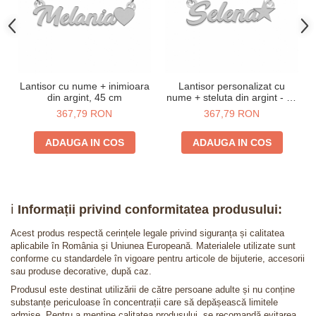
Lantisor cu nume + inimioara
Lantisor personalizat cu
din argint, 45 cm
nume + steluta din argint - 45
cm
367,79 RON
367,79 RON
ADAUGA IN COS
ADAUGA IN COS
ℹ️
Informații privind conformitatea produsului:
Acest produs respectă cerințele legale privind siguranța și calitatea
aplicabile în România și Uniunea Europeană. Materialele utilizate sunt
conforme cu standardele în vigoare pentru articole de bijuterie, accesorii
sau produse decorative, după caz.
Produsul este destinat utilizării de către persoane adulte și nu conține
substanțe periculoase în concentrații care să depășească limitele
admise. Pentru a menține calitatea produsului, se recomandă evitarea