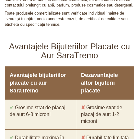
contactului prelungit cu apă, parfum, produse cosmetice sau detergenți.
Toate produsele comercializate sunt verificate individual înainte de
livrare și însoțite, acolo unde este cazul, de certificat de calitate sau
etichetă cu specificații tehnice.
Avantajele Bijuteriilor Placate cu
Aur SaraTremo
Avantajele bijuteriilor
Dezavantajele
placate cu aur
altor bijuterii
SaraTremo
placate
✔
Grosime strat de placaj
✘
Grosime strat de
de aur: 6-8 microni
placaj de aur: 1-2
microni
✔
Durabilitate maximă în
✘
Durabilitate limitată