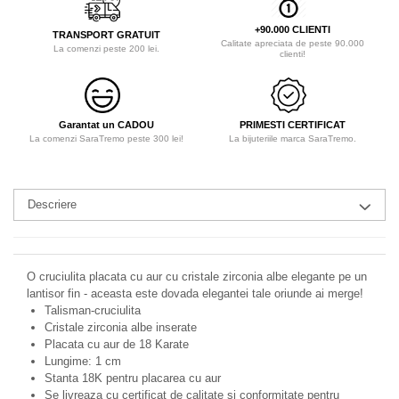
+90.000 CLIENTI
TRANSPORT GRATUIT
Calitate apreciata de peste 90.000
La comenzi peste 200 lei.
clienti!
Garantat un CADOU
PRIMESTI CERTIFICAT
La comenzi SaraTremo peste 300 lei!
La bijuteriile marca SaraTremo.
Descriere
O cruciulita placata cu aur cu cristale zirconia albe elegante pe un
lantisor fin - aceasta este dovada elegantei tale oriunde ai merge!
Talisman-cruciulita
Cristale zirconia albe inserate
Placata cu aur de 18 Karate
Lungime: 1 cm
Stanta 18K pentru placarea cu aur
Se livreaza cu certificat de calitate si conformitate pentru