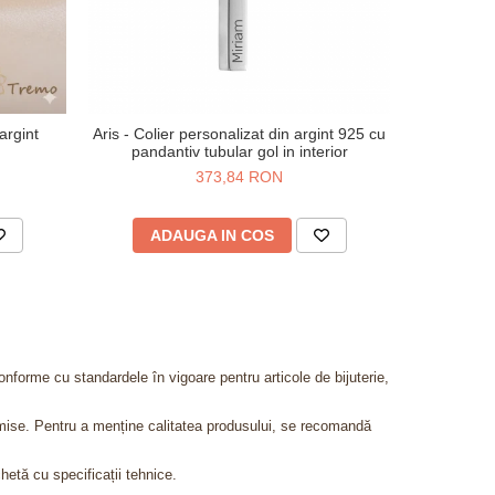
argint
Aris - Colier personalizat din argint 925 cu
Selena - Co
pandantiv tubular gol in interior
373,84 RON
ADAUGA IN COS
AD
onforme cu standardele în vigoare pentru articole de bijuterie,
admise. Pentru a menține calitatea produsului, se recomandă
chetă cu specificații tehnice.