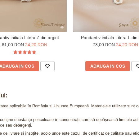
ntiv initiala Litera Z din argint
Pandantiv initiala Litera L din 
61,00 RON
24,20 RON
73,00 RON
24,20 RON
ADAUGA IN COS
ADAUGA IN COS
ui:
itatea aplicabile în România și Uniunea Europeană. Materialele utilizate sunt c
nu conține substanțe periculoase în concentrații care să depășească limitele 
ce sau detergenți.
 de livrare și însoțite, acolo unde este cazul, de certificat de calitate sau eti