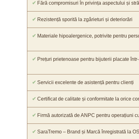
✔
Fără compromisuri în privința aspectului și străl
✔
Rezistență sporită la zgârieturi și deteriorări
✔
Materiale hipoalergenice, potrivite pentru pers
✔
Prețuri prietenoase pentru bijuterii placate într
✔
Servicii excelente de asistență pentru clienți
✔
Certificat de calitate și conformitate la orice 
✔
Firmă autorizată de ANPC pentru operațiuni cu
✔
SaraTremo – Brand și Marcă înregistrată la O