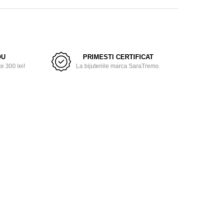
OU
PRIMESTI CERTIFICAT
 300 lei!
La bijuteriile marca SaraTremo.