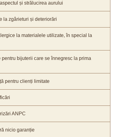
 aspectul și strălucirea aurului
 la zgârieturi și deteriorări
lergice la materialele utilizate, în special la
e pentru bijuterii care se înnegresc la prima
ă pentru clienți limitate
icări
orizări ANPC
ă nicio garanție