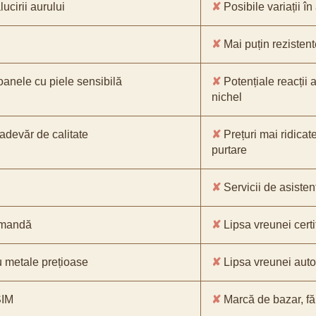
ucirii aurului
✘
Posibile variații în
✘
Mai puțin rezistente
oanele cu piele sensibilă
✘
Potențiale reacții a
nichel
-adevăr de calitate
✘
Prețuri mai ridicat
purtare
✘
Servicii de asistenț
comandă
✘
Lipsa vreunei certif
 metale prețioase
✘
Lipsa vreunei aut
SIM
✘
Marcă de bazar, făr