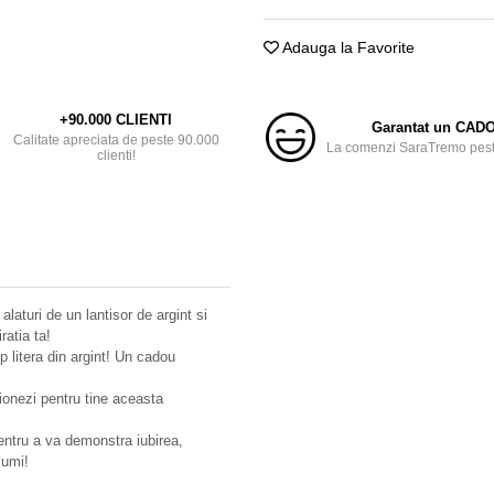
Adauga la Favorite
+90.000 CLIENTI
Garantat un CAD
Calitate apreciata de peste 90.000
La comenzi SaraTremo peste
clienti!
alaturi de un lantisor de argint si
ratia ta!
p litera din argint! Un cadou
tionezi pentru tine aceasta
pentru a va demonstra iubirea,
lumi!