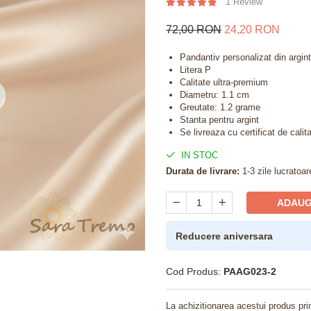
1 Review
72,00 RON
24,20 RON
Pandantiv personalizat din argint
Litera P
Calitate ultra-premium
Diametru: 1.1 cm
Greutate: 1.2 grame
Stanta pentru argint
Se livreaza cu certificat de calit
IN STOC
Durata de livrare:
1-3 zile lucratoar
ADAUG
Reducere aniversara
Cod Produs:
PAAG023-2
La achizitionarea acestui produs pri