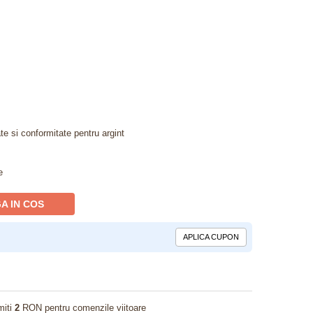
ate si conformitate pentru argint
e
A IN COS
APLICA CUPON
miti
2
RON pentru comenzile viitoare