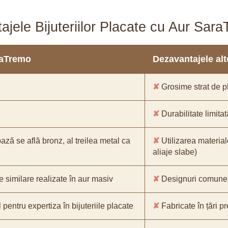
ajele Bijuteriilor Placate cu Aur Sar
araTremo
Dezavantajele alto
✘
Grosime strat de pl
✘
Durabilitate limitat
bază se află bronz, al treilea metal ca
✘
Utilizarea material
aliaje slabe)
e similare realizate în aur masiv
✘
Designuri comune, 
pentru expertiza în bijuteriile placate
✘
Fabricate în țări p