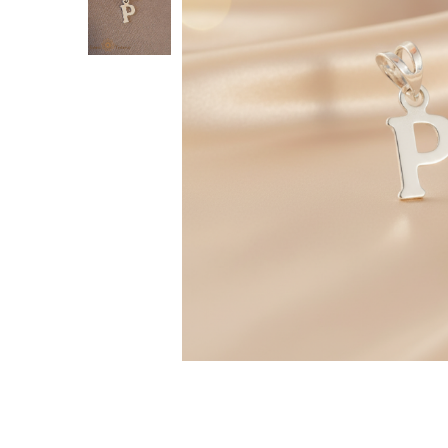
Verighete
Bijuterii pentru barbati
Inele
Lanturi
Bratari
Talismane
Verighete
Bijuterii din argint placate cu aur
24K
Distribuie
pe
Facebook