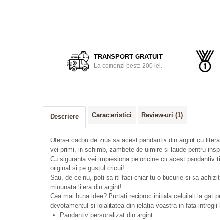
TRANSPORT GRATUIT
La comenzi peste 200 lei.
Caracteristici
Review-uri
(1)
Descriere
Ofera-i cadou de ziua sa acest pandantiv din argint cu litera 
vei primi, in schimb, zambete de uimire si laude pentru inspi
Cu siguranta vei impresiona pe oricine cu acest pandantiv ti
original si pe gustul oricui!
Sau, de ce nu, poti sa iti faci chiar tu o bucurie si sa achizi
minunata litera din argint!
Cea mai buna idee? Purtati reciproc initiala celuilalt la gat 
devotamentul si loialitatea din relatia voastra in fata intregii 
Pandantiv personalizat din argint