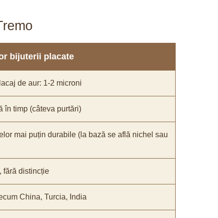
aTremo
r bijuterii placate
acaj de aur: 1-2 microni
ă în timp (câteva purtări)
elor mai puțin durabile (la bază se află nichel sau
fără distincție
recum China, Turcia, India