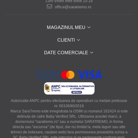
Luni-Vineri între orele 10-18
office@saratremo.ro
MAGAZINUL MEU
CLIENTI
DATE COMERCIALE
Autorizatie ANPC pentru efectuarea de operatiuni cu metale pretioase
nr. 0010690/2019
Marca SaraTremo este inregistrata la OSIM cu numarul 162424 si este
detinuta de catre Baby Verified SRL. Utilizarea acestei marci, a
domeniului "saratremo.ro" sau a numelui SARATREMO, in forma
directa sau "ascunsa" (de tipul, dar nu limitat la, meta taguri sau alte
tehnici de indexare, cautare web) fara permisiunea prealabila scrisa a
SC Baby Verified SRL este interzisa si se pedepseste conform legii.