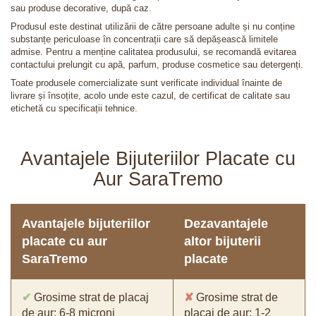
sau produse decorative, după caz.
Produsul este destinat utilizării de către persoane adulte și nu conține
substanțe periculoase în concentrații care să depășească limitele
admise. Pentru a menține calitatea produsului, se recomandă evitarea
contactului prelungit cu apă, parfum, produse cosmetice sau detergenți.
Toate produsele comercializate sunt verificate individual înainte de
livrare și însoțite, acolo unde este cazul, de certificat de calitate sau
etichetă cu specificații tehnice.
Avantajele Bijuteriilor Placate cu
Aur SaraTremo
Avantajele bijuteriilor
Dezavantajele
placate cu aur
altor bijuterii
SaraTremo
placate
✔
Grosime strat de placaj
✘
Grosime strat de
de aur: 6-8 microni
placaj de aur: 1-2