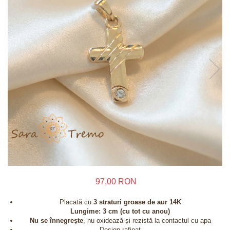
Inele
Lanturi
Bratari
Talismane
Verighete
Bijuterii din argint placate cu aur 24K
97,00 RON
Placată cu
3 straturi groase de aur 14K
Lungime: 3 cm (cu tot cu anou)
Nu se înnegrește
, nu oxidează și rezistă la contactul cu apa
Design rafinat