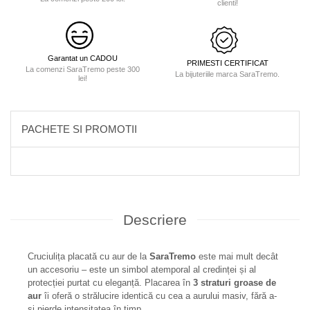
clienti!
Garantat un CADOU
PRIMESTI CERTIFICAT
La comenzi SaraTremo peste 300
La bijuteriile marca SaraTremo.
lei!
PACHETE SI PROMOTII
Descriere
Cruciulița placată cu aur de la
SaraTremo
este mai mult decât
un accesoriu – este un simbol atemporal al credinței și al
protecției purtat cu eleganță. Placarea în
3 straturi groase de
aur
îi oferă o strălucire identică cu cea a aurului masiv, fără a-
și pierde intensitatea în timp.