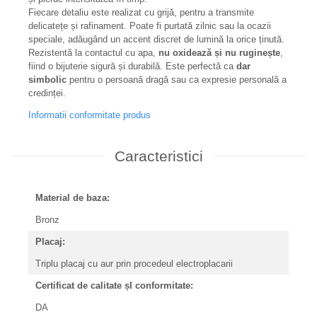
Fiecare detaliu este realizat cu grijă, pentru a transmite
delicatețe și rafinament. Poate fi purtată zilnic sau la ocazii
speciale, adăugând un accent discret de lumină la orice ținută.
Rezistentă la contactul cu apa,
nu oxidează și nu ruginește
,
fiind o bijuterie sigură și durabilă. Este perfectă ca
dar
simbolic
pentru o persoană dragă sau ca expresie personală a
credinței.
Informatii conformitate produs
Caracteristici
Material de baza:
Bronz
Placaj:
Triplu placaj cu aur prin procedeul electroplacarii
Certificat de calitate șI conformitate:
DA