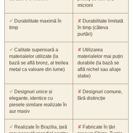
microni
✔
Durabilitate maximă în
✘
Durabilitate limitată
timp
în timp (câteva
purtări)
✔
Calitate superioară a
✘
Utilizarea
materialelor utilizate (la
materialelor mai puțin
bază se află bronz, al treilea
durabile (la bază se
metal ca valoare din lume)
află nichel sau aliaje
slabe)
✔
Designuri unice și
✘
Designuri comune,
elegante, identice cu
fără distincție
piesele similare realizate în
aur masiv
✔
Realizate în Brazilia, țară
✘
Fabricate în țări