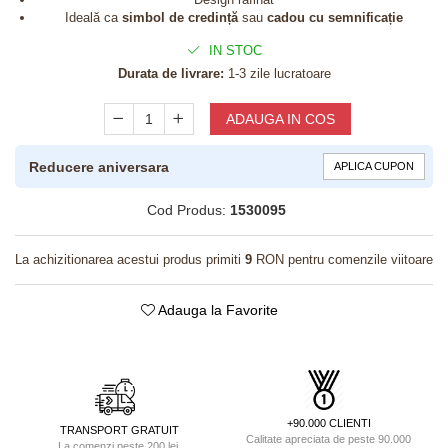
Ideală ca
simbol de credință
sau
cadou cu semnificație
IN STOC
Durata de livrare:
1-3 zile lucratoare
ADAUGA IN COS
Reducere aniversara
APLICA CUPON
Cod Produs:
1530095
La achizitionarea acestui produs primiti
9
RON pentru comenzile viitoare
Adauga la Favorite
+90.000 CLIENTI
TRANSPORT GRATUIT
Calitate apreciata de peste 90.000
La comenzi peste 200 lei.