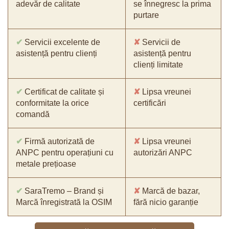
adevăr de calitate
se înnegresc la prima
purtare
✔
Servicii excelente de
✘
Servicii de
asistență pentru clienți
asistență pentru
clienți limitate
✔
Certificat de calitate și
✘
Lipsa vreunei
conformitate la orice
certificări
comandă
✔
Firmă autorizată de
✘
Lipsa vreunei
ANPC pentru operațiuni cu
autorizări ANPC
metale prețioase
✔
SaraTremo – Brand și
✘
Marcă de bazar,
Marcă înregistrată la OSIM
fără nicio garanție