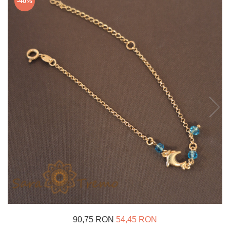
-40%
Verighete
Bijuterii pentru barbati
Inele
Lanturi
Bratari
Talismane
Verighete
Bijuterii din argint placate cu aur
24K
90,75 RON
54,45 RON