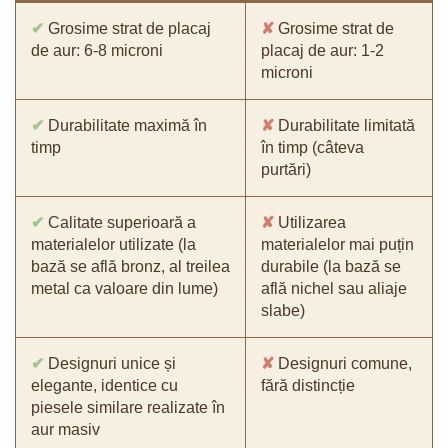
✔
Grosime strat de placaj
✘
Grosime strat de
de aur: 6-8 microni
placaj de aur: 1-2
microni
✔
Durabilitate maximă în
✘
Durabilitate limitată
timp
în timp (câteva
purtări)
✔
Calitate superioară a
✘
Utilizarea
materialelor utilizate (la
materialelor mai puțin
bază se află bronz, al treilea
durabile (la bază se
metal ca valoare din lume)
află nichel sau aliaje
slabe)
✔
Designuri unice și
✘
Designuri comune,
elegante, identice cu
fără distincție
piesele similare realizate în
aur masiv