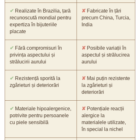
✔
Realizate în Brazilia, țară
✘
Fabricate în țări
recunoscută mondial pentru
precum China, Turcia,
expertiza în bijuteriile
India
placate
✔
Fără compromisuri în
✘
Posibile variații în
privința aspectului și
aspectul și strălucirea
strălucirii aurului
aurului
✔
Rezistență sporită la
✘
Mai puțin rezistente
zgârieturi și deteriorări
la zgârieturi și
deteriorări
✔
Materiale hipoalergenice,
✘
Potențiale reacții
potrivite pentru persoanele
alergice la
cu piele sensibilă
materialele utilizate,
în special la nichel