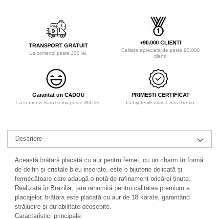
+90.000 CLIENTI
TRANSPORT GRATUIT
Calitate apreciata de peste 90.000
La comenzi peste 200 lei.
clienti!
Garantat un CADOU
PRIMESTI CERTIFICAT
La comenzi SaraTremo peste 300 lei!
La bijuteriile marca SaraTremo.
Descriere
Această brățară placată cu aur pentru femei, cu un charm în formă
de delfin și cristale bleu inserate, este o bijuterie delicată și
fermecătoare care adaugă o notă de rafinament oricărei ținute.
Realizată în Brazilia, țara renumită pentru calitatea premium a
placajelor, brățara este placată cu aur de 18 karate, garantând
strălucire și durabilitate deosebite.
Caracteristici principale: