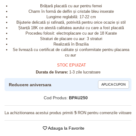
Brățară placată cu aur pentru femei
Charm în formă de delfin și cristale bleu inserate
Lungime reglabilă: 17-22 cm
Bijuterie delicată și rafinată, potrivită pentru orice ocazie și stil
Ștanță 18K ce atestă calitatea aurului cu care a fost placată
Procedeu folosit: electroplacare cu aur de 18 Karate
Straturi de placare cu aur: 3 straturi
Realizată în Brazilia
Se livrează cu certificat de calitate și conformitate pentru placarea
cu aur
STOC EPUIZAT
Durata de livrare:
1-3 zile lucratoare
Reducere aniversara
APLICA CUPON
Cod Produs:
BPAU250
La achizitionarea acestui produs primiti
5
RON pentru comenzile viitoare
Adauga la Favorite