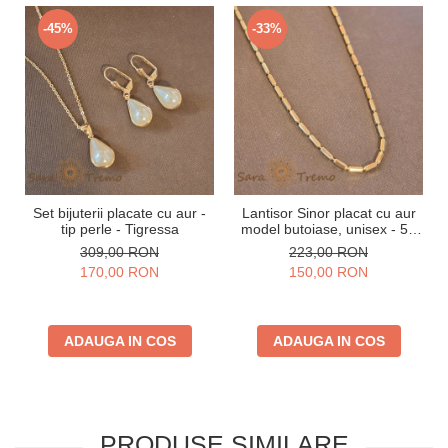
-45%
-33%
Set bijuterii placate cu aur -
Lantisor Sinor placat cu aur
tip perle - Tigressa
model butoiase, unisex - 50
cm
309,00 RON
223,00 RON
170,00 RON
150,00 RON
ADAUGA IN COS
ADAUGA IN COS
PRODUSE SIMILARE