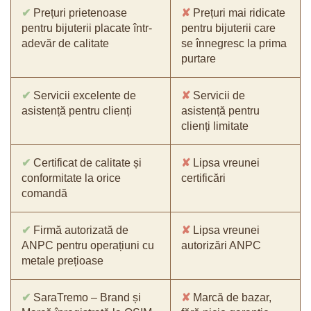
✔
Prețuri prietenoase
✘
Prețuri mai ridicate
pentru bijuterii placate într-
pentru bijuterii care
adevăr de calitate
se înnegresc la prima
purtare
✔
Servicii excelente de
✘
Servicii de
asistență pentru clienți
asistență pentru
clienți limitate
✔
Certificat de calitate și
✘
Lipsa vreunei
conformitate la orice
certificări
comandă
✔
Firmă autorizată de
✘
Lipsa vreunei
ANPC pentru operațiuni cu
autorizări ANPC
metale prețioase
✔
SaraTremo – Brand și
✘
Marcă de bazar,