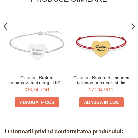
Claudia - Bratara
Claudia - Bratara din snur cu
personalizata din argint 925 -
talisman personalizat din
Inimioara
argint 925 placat cu aur 24K -
313,34 RON
277,04 RON
Inimioara
ADAUGA IN COS
ADAUGA IN COS
ℹ️
Informații privind conformitatea produsului: