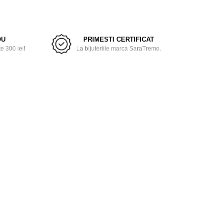
OU
PRIMESTI CERTIFICAT
 300 lei!
La bijuteriile marca SaraTremo.