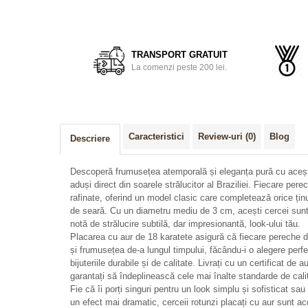
Distribuie
pe
Facebook
TRANSPORT GRATUIT
La comenzi peste 200 lei.
Caracteristici
Review-uri
(0)
Blog
Descriere
Descoperă frumusețea atemporală și eleganța pură cu acești 
aduși direct din soarele strălucitor al Braziliei. Fiecare pere
rafinate, oferind un model clasic care completează orice țin
de seară. Cu un diametru mediu de 3 cm, acești cercei sunt
notă de strălucire subtilă, dar impresionantă, look-ului tău.
Placarea cu aur de 18 karatete asigură că fiecare pereche de
și frumusețea de-a lungul timpului, făcându-i o alegere perf
bijuteriile durabile și de calitate. Livrați cu un certificat de 
garantați să îndeplinească cele mai înalte standarde de cali
Fie că îi porți singuri pentru un look simplu și sofisticat sau î
un efect mai dramatic, cerceii rotunzi placați cu aur sunt acc