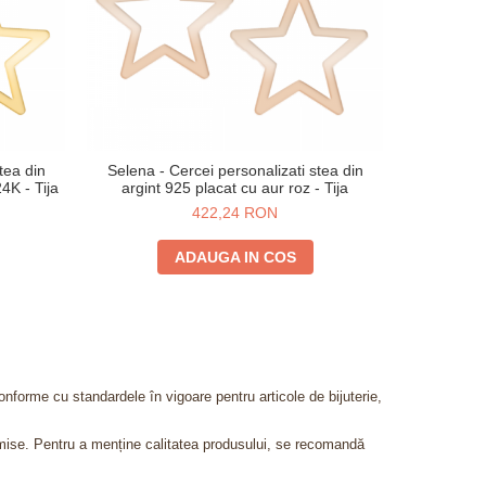
tea din
Selena - Cercei personalizati stea din
July - Cerc
4K - Tija
argint 925 placat cu aur roz - Tija
argi
422,24 RON
ADAUGA IN COS
onforme cu standardele în vigoare pentru articole de bijuterie,
admise. Pentru a menține calitatea produsului, se recomandă