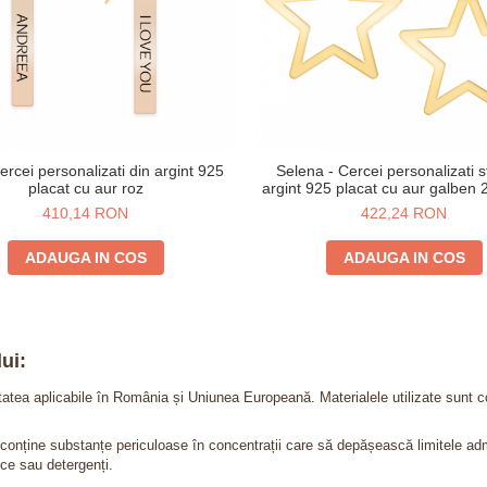
rcei personalizati din argint 925
Selena - Cercei personalizati s
placat cu aur roz
argint 925 placat cu aur galben 2
410,14 RON
422,24 RON
ADAUGA IN COS
ADAUGA IN COS
ui:
itatea aplicabile în România și Uniunea Europeană. Materialele utilizate sunt c
nu conține substanțe periculoase în concentrații care să depășească limitele 
ce sau detergenți.