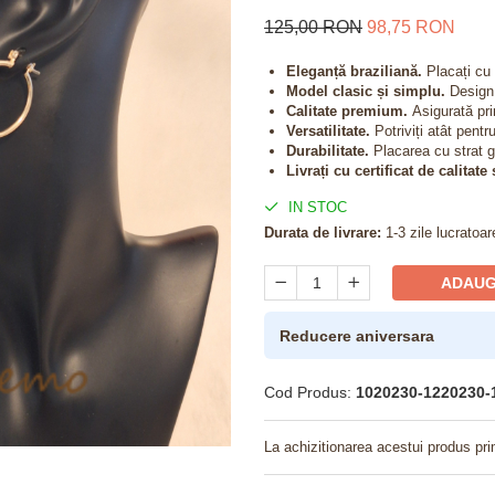
125,00 RON
98,75 RON
Eleganță braziliană.
Placați cu a
Model clasic și simplu.
Design 
Calitate premium.
Asigurată prin
Versatilitate.
Potriviți atât pentr
Durabilitate.
Placarea cu strat gr
Livrați cu certificat de calitate
IN STOC
Durata de livrare:
1-3 zile lucratoar
ADAUG
Reducere aniversara
Cod Produs:
1020230-1220230-
La achizitionarea acestui produs pri