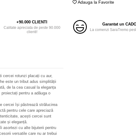
Adauga la Favorite
+90.000 CLIENTI
Garantat un CAD
Calitate apreciata de peste 90.000
La comenzi SaraTremo peste
clienti!
cercei rotunzi placați cu aur,
che este un tribut adus simplității
ută, de la cea casual la eleganța
 proiectați pentru a adăuga o
 cercei își păstrează strălucirea
ectă pentru cele care apreciază
autenticitate, acești cercei sunt
tate și eleganță.
i asortezi cu alte bijuterii pentru
esorii versatile care nu ar trebui