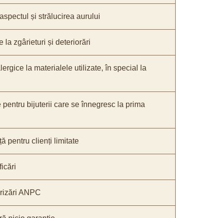
 aspectul și strălucirea aurului
 la zgârieturi și deteriorări
lergice la materialele utilizate, în special la
e pentru bijuterii care se înnegresc la prima
ă pentru clienți limitate
icări
orizări ANPC