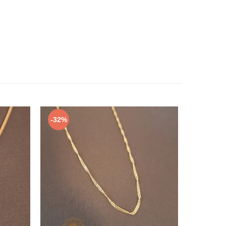
-32%
-36%