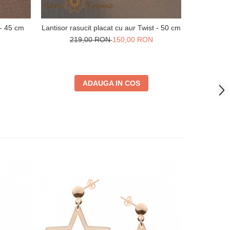
 - 45 cm
Lantisor rasucit placat cu aur Twist - 50 cm
Lantisor
219,00 RON
150,00 RON
24
ADAUGA IN COS