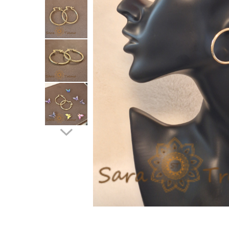
Verighete
Bijuterii pentru barbati
Inele
Lanturi
Bratari
Talismane
Verighete
Bijuterii din argint placate cu aur
24K