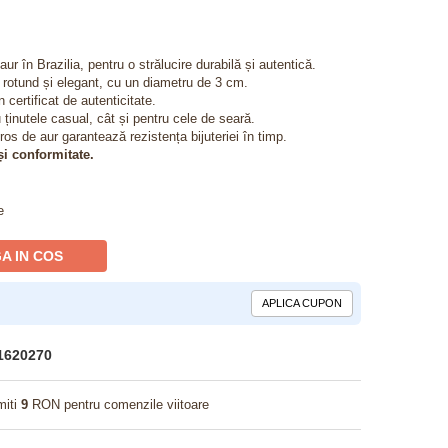
ur în Brazilia, pentru o strălucire durabilă și autentică.
rotund și elegant, cu un diametru de 3 cm.
 certificat de autenticitate.
u ținutele casual, cât și pentru cele de seară.
os de aur garantează rezistența bijuteriei în timp.
 și conformitate.
e
A IN COS
APLICA CUPON
1620270
miti
9
RON pentru comenzile viitoare