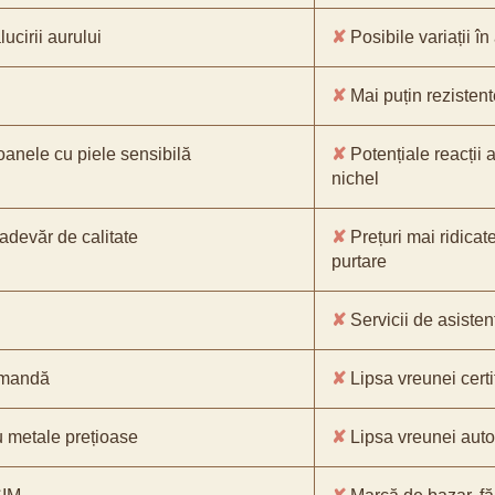
ucirii aurului
✘
Posibile variații în
✘
Mai puțin rezistente
oanele cu piele sensibilă
✘
Potențiale reacții a
nichel
-adevăr de calitate
✘
Prețuri mai ridicat
purtare
✘
Servicii de asistenț
comandă
✘
Lipsa vreunei certif
 metale prețioase
✘
Lipsa vreunei aut