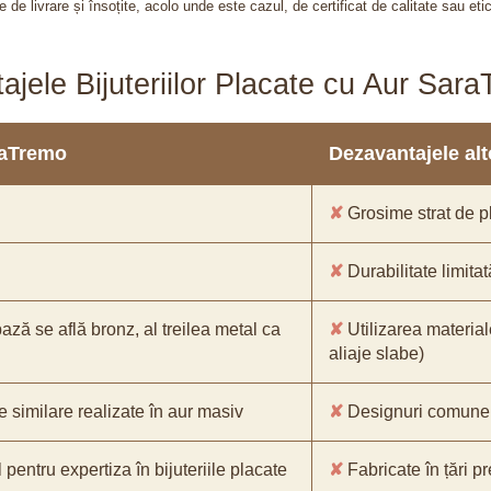
 de livrare și însoțite, acolo unde este cazul, de certificat de calitate sau eti
ajele Bijuteriilor Placate cu Aur Sar
araTremo
Dezavantajele alto
✘
Grosime strat de pl
✘
Durabilitate limitat
bază se află bronz, al treilea metal ca
✘
Utilizarea material
aliaje slabe)
e similare realizate în aur masiv
✘
Designuri comune, 
pentru expertiza în bijuteriile placate
✘
Fabricate în țări p