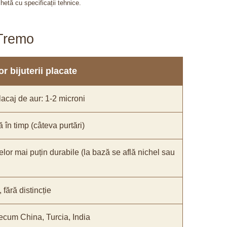
chetă cu specificații tehnice.
aTremo
r bijuterii placate
acaj de aur: 1-2 microni
ă în timp (câteva purtări)
elor mai puțin durabile (la bază se află nichel sau
fără distincție
recum China, Turcia, India