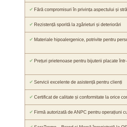
✔
Fără compromisuri în privința aspectului și străl
✔
Rezistență sporită la zgârieturi și deteriorări
✔
Materiale hipoalergenice, potrivite pentru pers
✔
Prețuri prietenoase pentru bijuterii placate într
✔
Servicii excelente de asistență pentru clienți
✔
Certificat de calitate și conformitate la orice 
✔
Firmă autorizată de ANPC pentru operațiuni cu