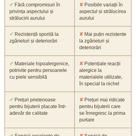
✔
Fără compromisuri în
✘
Posibile variații în
privința aspectului și
aspectul și strălucirea
strălucirii aurului
aurului
✔
Rezistență sporită la
✘
Mai puțin rezistente
zgârieturi și deteriorări
la zgârieturi și
deteriorări
✔
Materiale hipoalergenice,
✘
Potențiale reacții
potrivite pentru persoanele
alergice la
cu piele sensibilă
materialele utilizate,
în special la nichel
✔
Prețuri prietenoase
✘
Prețuri mai ridicate
pentru bijuterii placate într-
pentru bijuterii care
adevăr de calitate
se înnegresc la prima
purtare
✔
Servicii excelente de
✘
Servicii de