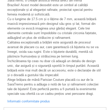
SaraTremo, o creație artistică venită direct din inima
Braziliei! Acest model deosebit este un simbol al calității
excepționale și al eleganței rafinate, proiectat special pentru
femeia modernă și sofisticată.
Cu o lungime de 17.5 cm și o lățime de 7 mm, această brățară
masivă impresionează prin designul său gros și lat, format din
elemente ce evocă imaginea unui gărduț elegant. Cele trei
elemente centrale sunt împodobite cu cristale zirconia fațetate,
adăugând un plus de strălucire și rafinament.
Calitatea excepțională a brățării este asigurată de procesul
avansat de placare cu aur, care garantează că bijuteria nu se va
înnegri, oxida sau rugini. Este o bijuterie durabilă, menită să
păstreze frumusețea și strălucirea pe termen lung.
Închizătoarea tip ceas nu doar că adaugă un detaliu de design
unic, dar asigură și o siguranță sporită în timpul purtării. Această
brățară este mai mult decât un accesoriu; este o declarație de stil
și o dovadă a gustului tău impecabil.
Alege brățara de mână Parisian Couture placată cu aur de la
SaraTremo pentru a adăuga o notă de lux și rafinament colecției
tale de bijuterii! Este perfectă pentru a fi purtată la evenimente
speciale sau oferită ca un cadou prețios unei persoane dragi.
Informatii conformitate produs