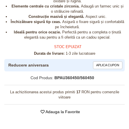
oxidare și rugină.
Elemente centrale cu cristale zirconia.
Adaugă un farmec unic și
o strălucire rafinată.
Construcție masivă și elegantă.
Aspect unic.
Închizătoare sigură tip ceas.
Asigură o fixare sigură și confortabilă
pe încheietură.
Ideală pentru orice ocazie.
Perfectă pentru a completa o ținută
elegantă sau pentru a fi oferită ca un cadou special.
STOC EPUIZAT
Durata de livrare:
1-3 zile lucratoare
Reducere aniversara
APLICA CUPON
Cod Produs:
BPAU360450/560450
La achizitionarea acestui produs primiti
17
RON pentru comenzile
viitoare
Adauga la Favorite