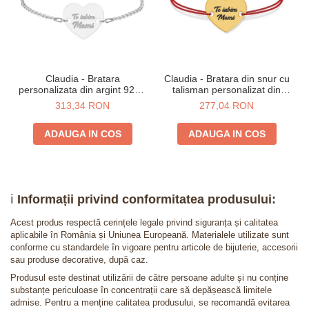
Claudia - Bratara
Claudia - Bratara din snur cu
personalizata din argint 925 -
talisman personalizat din
Inimioara
argint 925 placat cu aur 24K -
313,34 RON
277,04 RON
Inimioara
ADAUGA IN COS
ADAUGA IN COS
ℹ️
Informații privind conformitatea produsului:
Acest produs respectă cerințele legale privind siguranța și calitatea
aplicabile în România și Uniunea Europeană. Materialele utilizate sunt
conforme cu standardele în vigoare pentru articole de bijuterie, accesorii
sau produse decorative, după caz.
Produsul este destinat utilizării de către persoane adulte și nu conține
substanțe periculoase în concentrații care să depășească limitele
admise. Pentru a menține calitatea produsului, se recomandă evitarea