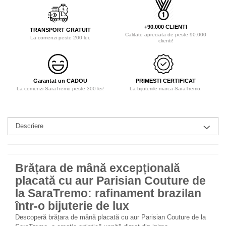
+90.000 CLIENTI
TRANSPORT GRATUIT
Calitate apreciata de peste 90.000
La comenzi peste 200 lei.
clienti!
Garantat un CADOU
PRIMESTI CERTIFICAT
La comenzi SaraTremo peste 300 lei!
La bijuteriile marca SaraTremo.
Descriere
Brățara de mână excepțională
placată cu aur Parisian Couture de
la SaraTremo: rafinament brazilan
într-o bijuterie de lux
Descoperă brățara de mână placată cu aur Parisian Couture de la