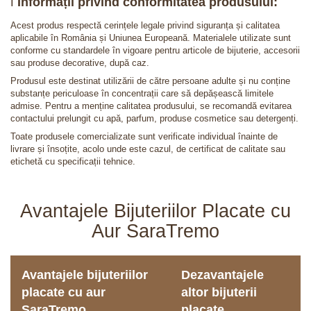
ℹ️
Informații privind conformitatea produsului:
Acest produs respectă cerințele legale privind siguranța și calitatea
aplicabile în România și Uniunea Europeană. Materialele utilizate sunt
conforme cu standardele în vigoare pentru articole de bijuterie, accesorii
sau produse decorative, după caz.
Produsul este destinat utilizării de către persoane adulte și nu conține
substanțe periculoase în concentrații care să depășească limitele
admise. Pentru a menține calitatea produsului, se recomandă evitarea
contactului prelungit cu apă, parfum, produse cosmetice sau detergenți.
Toate produsele comercializate sunt verificate individual înainte de
livrare și însoțite, acolo unde este cazul, de certificat de calitate sau
etichetă cu specificații tehnice.
Avantajele Bijuteriilor Placate cu
Aur SaraTremo
Avantajele bijuteriilor
Dezavantajele
placate cu aur
altor bijuterii
SaraTremo
placate