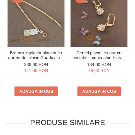
Bratara impletita placata cu
Cercei placati cu aur cu
aur model clasic Guadalajara
cristale zirconia albe Flora -
- 19 cm
2.5 cm
238,00 RON
134,00 RON
141,00 RON
89,00 RON
ADAUGA IN COS
ADAUGA IN COS
PRODUSE SIMILARE