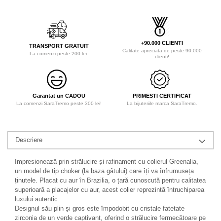
+90.000 CLIENTI
TRANSPORT GRATUIT
Calitate apreciata de peste 90.000
La comenzi peste 200 lei.
clienti!
Garantat un CADOU
PRIMESTI CERTIFICAT
La comenzi SaraTremo peste 300 lei!
La bijuteriile marca SaraTremo.
Descriere
Impresionează prin strălucire și rafinament cu colierul Greenalia,
un model de tip choker (la baza gâtului) care îți va înfrumuseța
ținutele. Placat cu aur în Brazilia, o țară cunoscută pentru calitatea
superioară a placajelor cu aur, acest colier reprezintă întruchiparea
luxului autentic.
Designul său plin și gros este împodobit cu cristale fatetate
zirconia de un verde captivant, oferind o strălucire fermecătoare pe