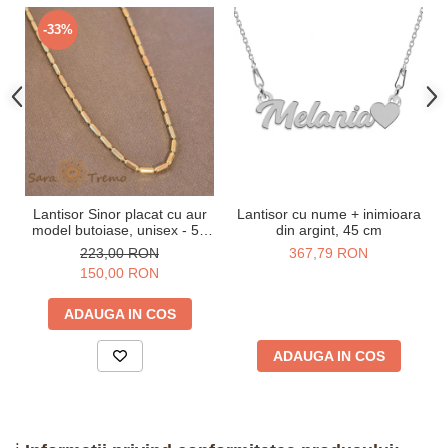
-33%
Lantisor Sinor placat cu aur
Lantisor cu nume + inimioara
model butoiase, unisex - 50
din argint, 45 cm
cm
223,00 RON
367,79 RON
150,00 RON
ADAUGA IN COS
ADAUGA IN COS