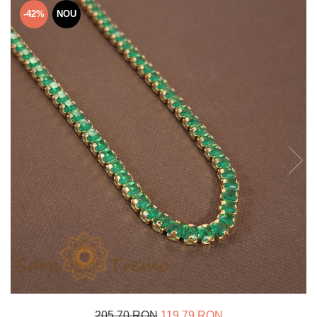
Verighete
-42%
NOU
Bijuterii pentru barbati
Inele
Lanturi
Bratari
Talismane
Verighete
Bijuterii din argint placate cu aur
24K
205,70 RON
119,79 RON