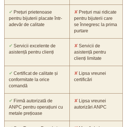
✔
Prețuri prietenoase
✘
Prețuri mai ridicate
pentru bijuterii placate într-
pentru bijuterii care
adevăr de calitate
se înnegresc la prima
purtare
✔
Servicii excelente de
✘
Servicii de
asistență pentru clienți
asistență pentru
clienți limitate
✔
Certificat de calitate și
✘
Lipsa vreunei
conformitate la orice
certificări
comandă
✔
Firmă autorizată de
✘
Lipsa vreunei
ANPC pentru operațiuni cu
autorizări ANPC
metale prețioase