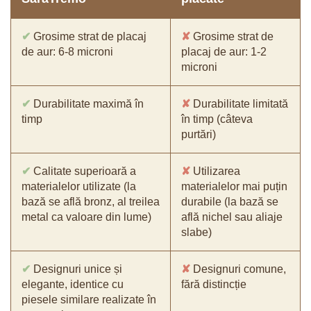
✔
Grosime strat de placaj
✘
Grosime strat de
de aur: 6-8 microni
placaj de aur: 1-2
microni
✔
Durabilitate maximă în
✘
Durabilitate limitată
timp
în timp (câteva
purtări)
✔
Calitate superioară a
✘
Utilizarea
materialelor utilizate (la
materialelor mai puțin
bază se află bronz, al treilea
durabile (la bază se
metal ca valoare din lume)
află nichel sau aliaje
slabe)
✔
Designuri unice și
✘
Designuri comune,
elegante, identice cu
fără distincție
piesele similare realizate în