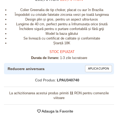
Colier Greenalia de tip choker, placat cu aur în Brazilia
Împodobit cu cristale fatetate zirconia verzi pe toată lungimea
Design plin și gros, pentru un aspect ultra-luxos
Lungime de 40 cm, perfect pentru a înfrumuseța orice ținută
Închidere sigură pentru o purtare confortabilă și fără griji
Model la baza gâtului
Se livrează cu certificat de calitate și conformitate
Ștanță 18K
STOC EPUIZAT
Durata de livrare:
1-3 zile lucratoare
Reducere aniversara
APLICA CUPON
Cod Produs:
LPAU340740
La achizitionarea acestui produs primiti
11
RON pentru comenzile
viitoare
Adauga la Favorite