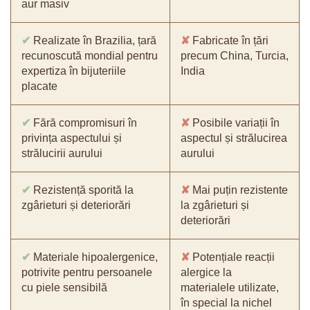
aur masiv
✔
Realizate în Brazilia, țară
✘
Fabricate în țări
recunoscută mondial pentru
precum China, Turcia,
expertiza în bijuteriile
India
placate
✔
Fără compromisuri în
✘
Posibile variații în
privința aspectului și
aspectul și strălucirea
strălucirii aurului
aurului
✔
Rezistență sporită la
✘
Mai puțin rezistente
zgârieturi și deteriorări
la zgârieturi și
deteriorări
✔
Materiale hipoalergenice,
✘
Potențiale reacții
potrivite pentru persoanele
alergice la
cu piele sensibilă
materialele utilizate,
în special la nichel