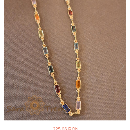
Verighete
Bijuterii pentru barbati
Inele
Lanturi
Bratari
Talismane
Verighete
Bijuterii din argint placate cu aur
24K
225,06 RON