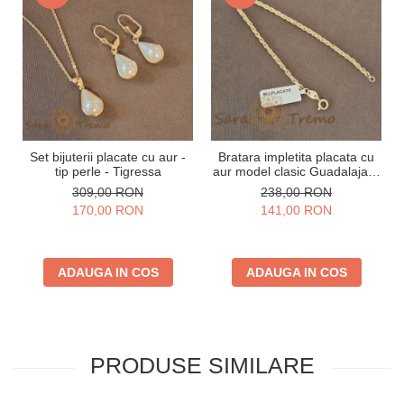
Set bijuterii placate cu aur -
Bratara impletita placata cu
tip perle - Tigressa
aur model clasic Guadalajara
- 19 cm
309,00 RON
238,00 RON
170,00 RON
141,00 RON
ADAUGA IN COS
ADAUGA IN COS
PRODUSE SIMILARE