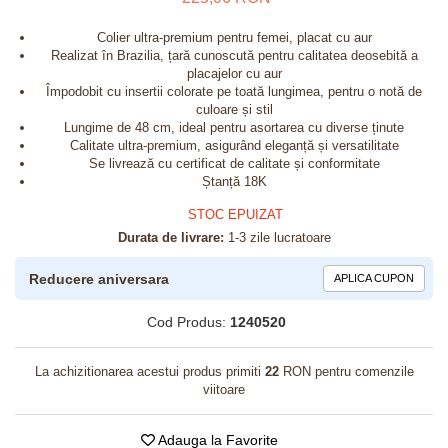
Colier ultra-premium pentru femei, placat cu aur
Realizat în Brazilia, țară cunoscută pentru calitatea deosebită a
placajelor cu aur
Împodobit cu insertii colorate pe toată lungimea, pentru o notă de
culoare și stil
Lungime de 48 cm, ideal pentru asortarea cu diverse ținute
Calitate ultra-premium, asigurând eleganță și versatilitate
Se livrează cu certificat de calitate și conformitate
Ștanță 18K
STOC EPUIZAT
Durata de livrare:
1-3 zile lucratoare
Reducere aniversara
APLICA CUPON
Cod Produs:
1240520
La achizitionarea acestui produs primiti
22
RON pentru comenzile
viitoare
Adauga la Favorite