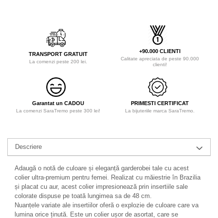
+90.000 CLIENTI
TRANSPORT GRATUIT
Calitate apreciata de peste 90.000
La comenzi peste 200 lei.
clienti!
Garantat un CADOU
PRIMESTI CERTIFICAT
La comenzi SaraTremo peste 300 lei!
La bijuteriile marca SaraTremo.
Descriere
Adaugă o notă de culoare și eleganță garderobei tale cu acest
colier ultra-premium pentru femei. Realizat cu măiestrie în Brazilia
și placat cu aur, acest colier impresionează prin insertiile sale
colorate dispuse pe toată lungimea sa de 48 cm.
Nuanțele variate ale insertiilor oferă o explozie de culoare care va
lumina orice ținută. Este un colier ușor de asortat, care se