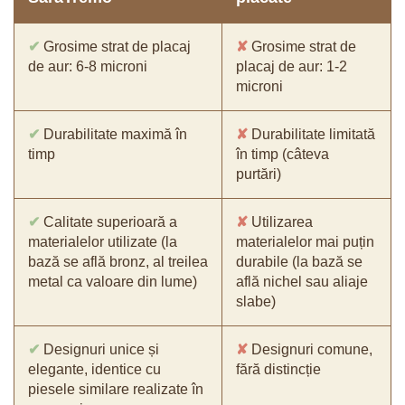
✔
Grosime strat de placaj
✘
Grosime strat de
de aur: 6-8 microni
placaj de aur: 1-2
microni
✔
Durabilitate maximă în
✘
Durabilitate limitată
timp
în timp (câteva
purtări)
✔
Calitate superioară a
✘
Utilizarea
materialelor utilizate (la
materialelor mai puțin
bază se află bronz, al treilea
durabile (la bază se
metal ca valoare din lume)
află nichel sau aliaje
slabe)
✔
Designuri unice și
✘
Designuri comune,
elegante, identice cu
fără distincție
piesele similare realizate în