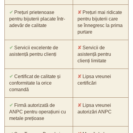
✔
Prețuri prietenoase
✘
Prețuri mai ridicate
pentru bijuterii placate într-
pentru bijuterii care
adevăr de calitate
se înnegresc la prima
purtare
✔
Servicii excelente de
✘
Servicii de
asistență pentru clienți
asistență pentru
clienți limitate
✔
Certificat de calitate și
✘
Lipsa vreunei
conformitate la orice
certificări
comandă
✔
Firmă autorizată de
✘
Lipsa vreunei
ANPC pentru operațiuni cu
autorizări ANPC
metale prețioase