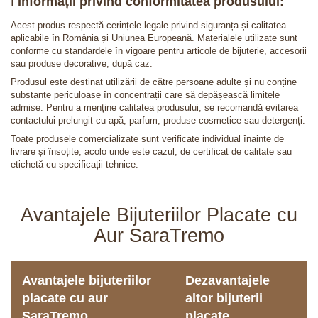
ℹ️
Informații privind conformitatea produsului:
Acest produs respectă cerințele legale privind siguranța și calitatea
aplicabile în România și Uniunea Europeană. Materialele utilizate sunt
conforme cu standardele în vigoare pentru articole de bijuterie, accesorii
sau produse decorative, după caz.
Produsul este destinat utilizării de către persoane adulte și nu conține
substanțe periculoase în concentrații care să depășească limitele
admise. Pentru a menține calitatea produsului, se recomandă evitarea
contactului prelungit cu apă, parfum, produse cosmetice sau detergenți.
Toate produsele comercializate sunt verificate individual înainte de
livrare și însoțite, acolo unde este cazul, de certificat de calitate sau
etichetă cu specificații tehnice.
Avantajele Bijuteriilor Placate cu
Aur SaraTremo
Avantajele bijuteriilor
Dezavantajele
placate cu aur
altor bijuterii
SaraTremo
placate