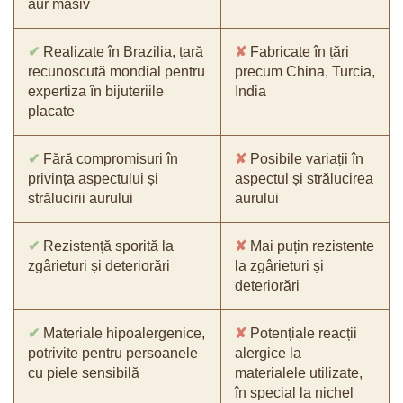
aur masiv
✔
Realizate în Brazilia, țară
✘
Fabricate în țări
recunoscută mondial pentru
precum China, Turcia,
expertiza în bijuteriile
India
placate
✔
Fără compromisuri în
✘
Posibile variații în
privința aspectului și
aspectul și strălucirea
strălucirii aurului
aurului
✔
Rezistență sporită la
✘
Mai puțin rezistente
zgârieturi și deteriorări
la zgârieturi și
deteriorări
✔
Materiale hipoalergenice,
✘
Potențiale reacții
potrivite pentru persoanele
alergice la
cu piele sensibilă
materialele utilizate,
în special la nichel