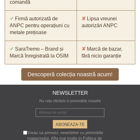
comandă
✔
Firmă autorizată de
✘
Lipsa vreunei
ANPC pentru operațiuni cu
autorizări ANPC
metale prețioase
✔
SaraTremo – Brand și
✘
Marcă de bazar,
Marcă înregistrată la OSIM
fără nicio garanție
Descoperă colecția noastră acum!
NEWSLETTER
Nu rata ofertele si promotiile noastre
Vreau sa primesc newsletter cu promotiile
magazinului. Afla mai multe in
Politica de