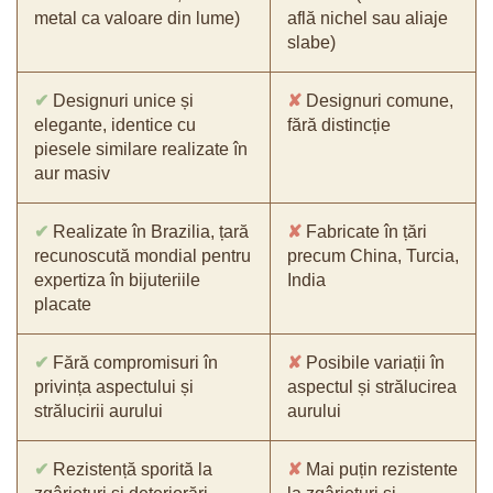
metal ca valoare din lume)
află nichel sau aliaje
slabe)
✔
Designuri unice și
✘
Designuri comune,
elegante, identice cu
fără distincție
piesele similare realizate în
aur masiv
✔
Realizate în Brazilia, țară
✘
Fabricate în țări
recunoscută mondial pentru
precum China, Turcia,
expertiza în bijuteriile
India
placate
✔
Fără compromisuri în
✘
Posibile variații în
privința aspectului și
aspectul și strălucirea
strălucirii aurului
aurului
✔
Rezistență sporită la
✘
Mai puțin rezistente