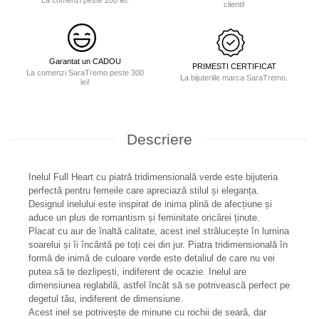
clienti!
Garantat un CADOU
PRIMESTI CERTIFICAT
La comenzi SaraTremo peste 300
La bijuteriile marca SaraTremo.
lei!
Descriere
Inelul Full Heart cu piatră tridimensională verde este bijuteria
perfectă pentru femeile care apreciază stilul și eleganța.
Designul inelului este inspirat de inima plină de afecțiune și
aduce un plus de romantism și feminitate oricărei ținute.
Placat cu aur de înaltă calitate, acest inel strălucește în lumina
soarelui și îi încântă pe toți cei din jur. Piatra tridimensională în
formă de inimă de culoare verde este detaliul de care nu vei
putea să te dezlipești, indiferent de ocazie. Inelul are
dimensiunea reglabilă, astfel încât să se potrivească perfect pe
degetul tău, indiferent de dimensiune.
Acest inel se potrivește de minune cu rochii de seară, dar