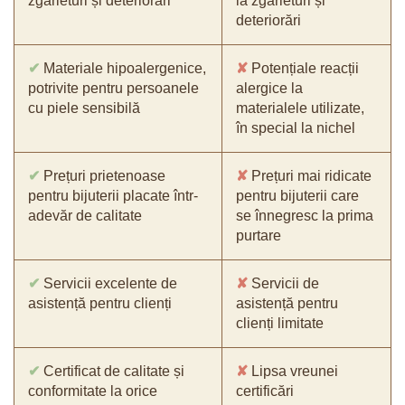
zgârieturi și deteriorări
la zgârieturi și
deteriorări
✔
Materiale hipoalergenice,
✘
Potențiale reacții
potrivite pentru persoanele
alergice la
cu piele sensibilă
materialele utilizate,
în special la nichel
✔
Prețuri prietenoase
✘
Prețuri mai ridicate
pentru bijuterii placate într-
pentru bijuterii care
adevăr de calitate
se înnegresc la prima
purtare
✔
Servicii excelente de
✘
Servicii de
asistență pentru clienți
asistență pentru
clienți limitate
✔
Certificat de calitate și
✘
Lipsa vreunei
conformitate la orice
certificări