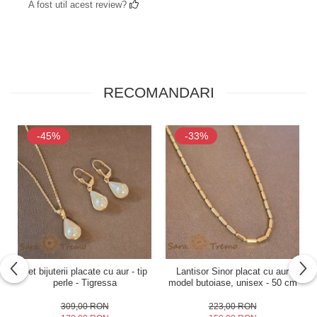
A fost util acest review?
RECOMANDARI
-45%
-33%
Set bijuterii placate cu aur - tip
Lantisor Sinor placat cu aur
perle - Tigressa
model butoiase, unisex - 50 cm
309,00 RON
223,00 RON