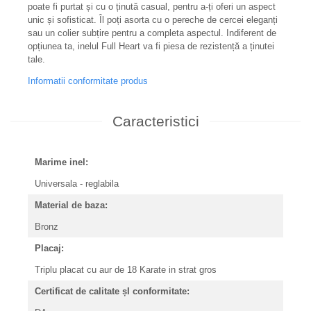
poate fi purtat și cu o ținută casual, pentru a-ți oferi un aspect
unic și sofisticat. Îl poți asorta cu o pereche de cercei eleganți
sau un colier subțire pentru a completa aspectul. Indiferent de
opțiunea ta, inelul Full Heart va fi piesa de rezistență a ținutei
tale.
Informatii conformitate produs
Caracteristici
Marime inel:
Universala - reglabila
Material de baza:
Bronz
Placaj:
Triplu placat cu aur de 18 Karate in strat gros
Certificat de calitate șI conformitate: