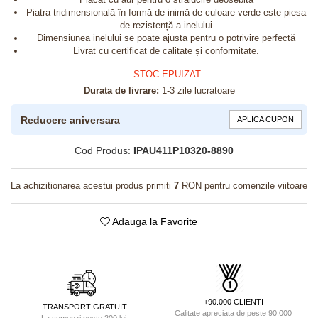
Piatra tridimensională în formă de inimă de culoare verde este piesa
de rezistență a inelului
Dimensiunea inelului se poate ajusta pentru o potrivire perfectă
Livrat cu certificat de calitate și conformitate.
STOC EPUIZAT
Durata de livrare:
1-3 zile lucratoare
Reducere aniversara
APLICA CUPON
Cod Produs:
IPAU411P10320-8890
La achizitionarea acestui produs primiti
7
RON pentru comenzile viitoare
Adauga la Favorite
+90.000 CLIENTI
TRANSPORT GRATUIT
Calitate apreciata de peste 90.000
La comenzi peste 200 lei.