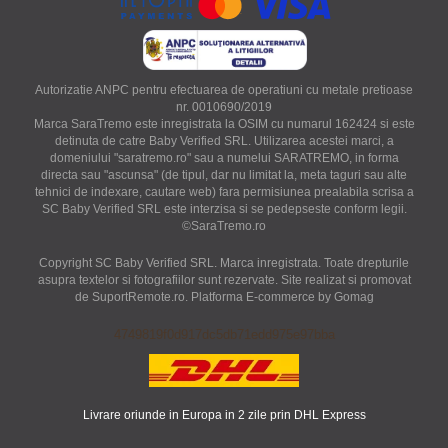
Autorizatie ANPC pentru efectuarea de operatiuni cu metale pretioase
nr. 0010690/2019
Marca SaraTremo este inregistrata la OSIM cu numarul 162424 si este
detinuta de catre Baby Verified SRL. Utilizarea acestei marci, a
domeniului "saratremo.ro" sau a numelui SARATREMO, in forma
directa sau "ascunsa" (de tipul, dar nu limitat la, meta taguri sau alte
tehnici de indexare, cautare web) fara permisiunea prealabila scrisa a
SC Baby Verified SRL este interzisa si se pedepseste conform legii.
©SaraTremo.ro
Copyright SC Baby Verified SRL. Marca inregistrata. Toate drepturile
asupra textelor si fotografiilor sunt rezervate. Site realizat si promovat
de SuportRemote.ro.
Platforma E-commerce by Gomag
4749819f0d917dc5db71edd975e97bba
Livrare oriunde in Europa in 2 zile prin DHL Express