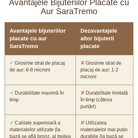
Avantajele Bijuteriilor Placate cu
Aur SaraTremo
Avantajele bijuteriilor
Dezavantajele
placate cu aur
altor bijuterii
SaraTremo
placate
✔
Grosime strat de placaj
✘
Grosime strat de
de aur: 6-8 microni
placaj de aur: 1-2
microni
✔
Durabilitate maximă în
✘
Durabilitate limitată
timp
în timp (câteva
purtări)
✔
Calitate superioară a
✘
Utilizarea
materialelor utilizate (la
materialelor mai puțin
bază se află bronz, al treilea
durabile (la bază se