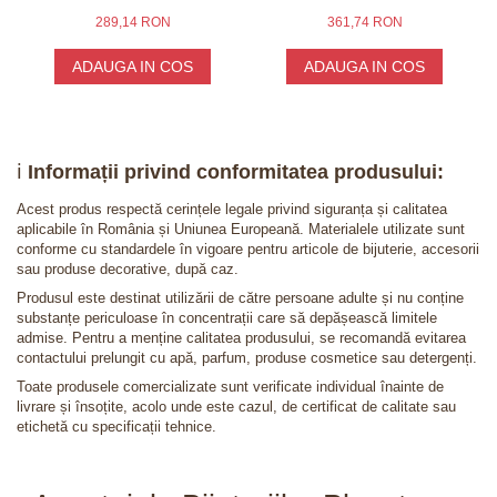
289,14 RON
361,74 RON
ADAUGA IN COS
ADAUGA IN COS
ℹ️
Informații privind conformitatea produsului:
Acest produs respectă cerințele legale privind siguranța și calitatea
aplicabile în România și Uniunea Europeană. Materialele utilizate sunt
conforme cu standardele în vigoare pentru articole de bijuterie, accesorii
sau produse decorative, după caz.
Produsul este destinat utilizării de către persoane adulte și nu conține
substanțe periculoase în concentrații care să depășească limitele
admise. Pentru a menține calitatea produsului, se recomandă evitarea
contactului prelungit cu apă, parfum, produse cosmetice sau detergenți.
Toate produsele comercializate sunt verificate individual înainte de
livrare și însoțite, acolo unde este cazul, de certificat de calitate sau
etichetă cu specificații tehnice.