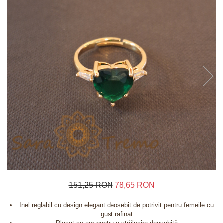
Inele
Lanturi
Bratari
Talismane
Verighete
Bijuterii din argint placate cu aur 24K
151,25 RON
78,65 RON
Inel reglabil cu design elegant deosebit de potrivit pentru femeile cu
gust rafinat
Placat cu aur pentru o strălucire deosebită